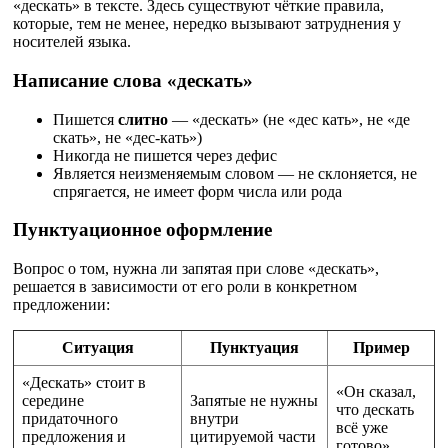
«дескать» в тексте. Здесь существуют чёткие правила,
которые, тем не менее, нередко вызывают затруднения у
носителей языка.
Написание слова «дескать»
Пишется
слитно
— «дескать» (не «дес кать», не «де
скать», не «дес-кать»)
Никогда не пишется через дефис
Является неизменяемым словом — не склоняется, не
спрягается, не имеет форм числа или рода
Пунктуационное оформление
Вопрос о том, нужна ли запятая при слове «дескать»,
решается в зависимости от его роли в конкретном
предложении:
Ситуация
Пунктуация
Пример
«Дескать» стоит в
«Он сказал,
середине
Запятые не нужны
что дескать
придаточного
внутри
всё уже
предложения и
цитируемой части
готово»