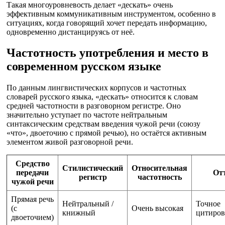
Такая многоуровневость делает «дескать» очень
эффективным коммуникативным инструментом, особенно в
ситуациях, когда говорящий хочет передать информацию,
одновременно дистанцируясь от неё.
Частотность употребления и место в
современном русском языке
По данным лингвистических корпусов и частотных
словарей русского языка, «дескать» относится к словам
средней частотности в разговорном регистре. Оно
значительно уступает по частоте нейтральным
синтаксическим средствам введения чужой речи (союзу
«что», двоеточию с прямой речью), но остаётся активным
элементом живой разговорной речи.
Средство
Стилистический
Относительная
передачи
От
регистр
частотность
чужой речи
Прямая речь
Нейтральный /
Точное
(с
Очень высокая
книжный
цитиров
двоеточием)