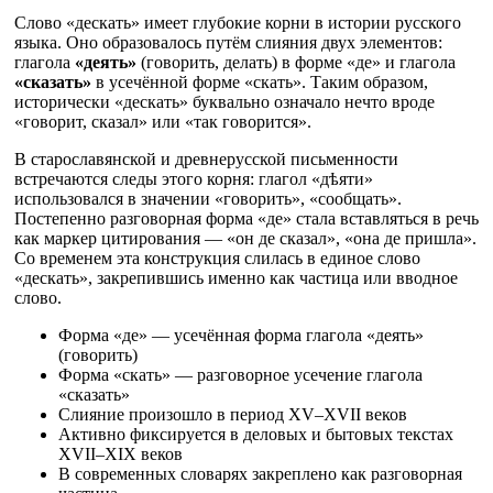
Слово «дескать» имеет глубокие корни в истории русского
языка. Оно образовалось путём слияния двух элементов:
глагола
«деять»
(говорить, делать) в форме «де» и глагола
«сказать»
в усечённой форме «скать». Таким образом,
исторически «дескать» буквально означало нечто вроде
«говорит, сказал» или «так говорится».
В старославянской и древнерусской письменности
встречаются следы этого корня: глагол «дѣяти»
использовался в значении «говорить», «сообщать».
Постепенно разговорная форма «де» стала вставляться в речь
как маркер цитирования — «он де сказал», «она де пришла».
Со временем эта конструкция слилась в единое слово
«дескать», закрепившись именно как частица или вводное
слово.
Форма «де» — усечённая форма глагола «деять»
(говорить)
Форма «скать» — разговорное усечение глагола
«сказать»
Слияние произошло в период XV–XVII веков
Активно фиксируется в деловых и бытовых текстах
XVII–XIX веков
В современных словарях закреплено как разговорная