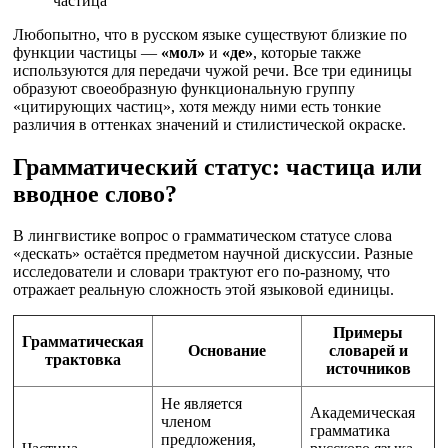
частица
Любопытно, что в русском языке существуют близкие по
функции частицы —
«мол»
и
«де»
, которые также
используются для передачи чужой речи. Все три единицы
образуют своеобразную функциональную группу
«цитирующих частиц», хотя между ними есть тонкие
различия в оттенках значений и стилистической окраске.
Грамматический статус: частица или
вводное слово?
В лингвистике вопрос о грамматическом статусе слова
«дескать» остаётся предметом научной дискуссии. Разные
исследователи и словари трактуют его по-разному, что
отражает реальную сложность этой языковой единицы.
Примеры
Грамматическая
Основание
словарей и
трактовка
источников
Не является
Академическая
членом
грамматика
предложения,