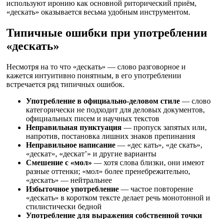
используют иронию как основной риторический приём,
«дескать» оказывается весьма удобным инструментом.
Типичные ошибки при употреблении
«дескать»
Несмотря на то что «дескать» — слово разговорное и
кажется интуитивно понятным, в его употреблении
встречается ряд типичных ошибок.
Употребление в официально-деловом стиле
— слово
категорически не подходит для деловых документов,
официальных писем и научных текстов
Неправильная пунктуация
— пропуск запятых или,
напротив, постановка лишних знаков препинания
Неправильное написание
— «дес кать», «де скать»,
«дескат», «дескат’» и другие варианты
Смешение с «мол»
— хотя слова близки, они имеют
разные оттенки; «мол» более пренебрежительно,
«дескать» — нейтральнее
Избыточное употребление
— частое повторение
«дескать» в коротком тексте делает речь монотонной и
стилистически бедной
Употребление для выражения собственной точки