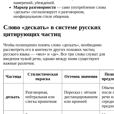
намерений, убеждений.
Маркер разговорности
— само употребление слова
«дескать» сигнализирует о разговорном,
неофициальном стиле общения.
Слово «дескать» в системе русских
цитирующих частиц
Чтобы полноценно понять слово «дескать», необходимо
рассмотреть его в контексте других похожих частиц
русского языка — «мол» и «де». Все три слова служат для
введения чужой речи, однако между ними существуют
важные различия.
Стилистическая
Пози
Частица
Оттенок значения
окраска
предл
Обычн
Разговорная,
Пересказ с лёгким
после 
дескать
нейтральная или
дистанцированием
речи и
слегка ироничная
или иронией
середи
предл