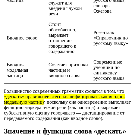
Частица
русского языка,
служит для
словарь
введения чужой
Ожегова
речи
Стоит
обособленно,
Розенталь
выражает
Вводное слово
«Справочник по
отношение
русскому языку»
говорящего к
содержанию
Современные
Вводно-
Сочетает признаки
учебники по
модальная
частицы и
синтаксису
частица
вводного слова
русского языка
Большинство современных грамматик сходятся в том, что
«дескать» правильнее всего квалифицировать как вводно-
модальную частицу
, поскольку она одновременно выполняет
функцию маркера чужой речи (как частица) и выражает
субъективную оценку говорящего — дистанцирование от
передаваемого содержания (как вводное слово).
Значение и функции слова «дескать»