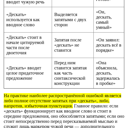
вводит чужую речь
«Он,
«Дескать»
Выделяется
дескать,
используется как
запятыми с двух
самый
вводное слово
сторон
умный»
«Дескать» стоит в
Запятая после
«Он заявил:
начале цитируемой
«дескать» не
дескать всё в
части после
ставится
порядке»
двоеточия
Перед ним
«Она
«Дескать» вводит
ставится запятая
объяснила,
целое придаточное
как часть
дескать,
предложение
синтаксической
задержалась
конструкции
в пробке»
На практике наиболее распространённой ошибкой является
либо полное отсутствие запятых при «дескать», либо,
напротив, избыточная пунктуация.
Главное правило: если
«дескать» функционирует как вводное слово и стоит в
середине предложения, оно обособляется запятыми; если оно
стоит непосредственно перед пересказываемой мыслью и
служит лишь маркером чужой речи — дополнительного