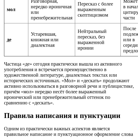
Разговорная,
Может 
Пересказ с более
нередко ироничная
в нача
мол
выраженным
или
цитир
скептицизмом
пренебрежительная
части
После
Нейтральный
Устаревшая,
подле
пересказ, без
де
книжная или
или в
выраженной
диалектная
середи
иронии
предл
Частица «де» сегодня практически вышла из активного
употребления и встречается преимущественно в
художественной литературе, диалектных текстах или
исторических источниках. «Мол» и «дескать» продолжают
активно использоваться в разговорной речи и публицистике,
причём «мол» нередко несёт более выраженный
иронический или пренебрежительный оттенок по
сравнению с «дескать».
Правила написания и пунктуации
Одним из практически важных аспектов является
правильное написание и пунктуационное оформление слова