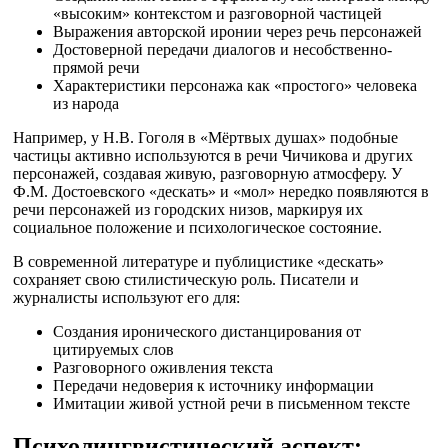
«высоким» контекстом и разговорной частицей
Выражения авторской иронии через речь персонажей
Достоверной передачи диалогов и несобственно-
прямой речи
Характеристики персонажа как «простого» человека
из народа
Например, у Н.В. Гоголя в «Мёртвых душах» подобные
частицы активно используются в речи Чичикова и других
персонажей, создавая живую, разговорную атмосферу. У
Ф.М. Достоевского «дескать» и «мол» нередко появляются в
речи персонажей из городских низов, маркируя их
социальное положение и психологическое состояние.
В современной литературе и публицистике «дескать»
сохраняет свою стилистическую роль. Писатели и
журналисты используют его для:
Создания иронического дистанцирования от
цитируемых слов
Разговорного оживления текста
Передачи недоверия к источнику информации
Имитации живой устной речи в письменном тексте
Психолингвистический аспект: