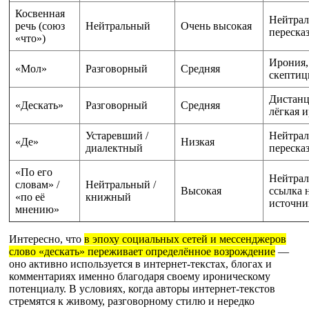
Косвенная
Нейтра
речь (союз
Нейтральный
Очень высокая
переска
«что»)
Ирония,
«Мол»
Разговорный
Средняя
скептиц
Дистанц
«Дескать»
Разговорный
Средняя
лёгкая 
Устаревший /
Нейтра
«Де»
Низкая
диалектный
переска
«По его
Нейтрал
словам» /
Нейтральный /
Высокая
ссылка 
«по её
книжный
источни
мнению»
Интересно, что
в эпоху социальных сетей и мессенджеров
слово «дескать» переживает определённое возрождение
—
оно активно используется в интернет-текстах, блогах и
комментариях именно благодаря своему ироническому
потенциалу. В условиях, когда авторы интернет-текстов
стремятся к живому, разговорному стилю и нередко