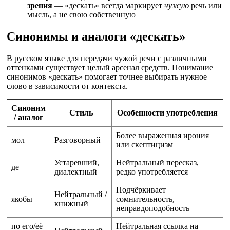
зрения
— «дескать» всегда маркирует
чужую
речь или
мысль, а не свою собственную
Синонимы и аналоги «дескать»
В русском языке для передачи чужой речи с различными
оттенками существует целый арсенал средств. Понимание
синонимов «дескать» помогает точнее выбирать нужное
слово в зависимости от контекста.
Синоним
Стиль
Особенности употребления
/ аналог
Более выраженная ирония
мол
Разговорный
или скептицизм
Устаревший,
Нейтральный пересказ,
де
диалектный
редко употребляется
Подчёркивает
Нейтральный /
якобы
сомнительность,
книжный
неправдоподобность
по его/её
Нейтральная ссылка на