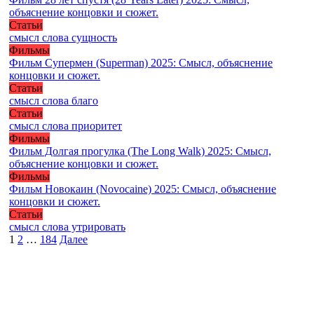
объяснение концовки и сюжет.
Статьи
смысл слова сущность
Фильмы
Фильм Супермен (Superman) 2025: Смысл, объяснение
концовки и сюжет.
Статьи
смысл слова благо
Статьи
смысл слова приоритет
Фильмы
Фильм Долгая прогулка (The Long Walk) 2025: Смысл,
объяснение концовки и сюжет.
Фильмы
Фильм Новокаин (Novocaine) 2025: Смысл, объяснение
концовки и сюжет.
Статьи
смысл слова утрировать
Пагинация
1
2
…
184
Далее
записей