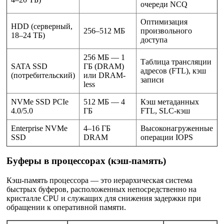
очереди NCQ
Оптимизация
HDD (серверный,
256–512 МБ
произвольного
18–24 ТБ)
доступа
256 МБ — 1
Таблица трансляции
SATA SSD
ГБ (DRAM)
адресов (FTL), кэш
(потребительский)
или DRAM-
записи
less
NVMe SSD PCIe
512 МБ — 4
Кэш метаданных
4.0/5.0
ГБ
FTL, SLC-кэш
Enterprise NVMe
4–16 ГБ
Высоконагруженные
SSD
DRAM
операции IOPS
Буферы в процессорах (кэш-память)
Кэш-память процессора — это иерархическая система
быстрых буферов, расположенных непосредственно на
кристалле CPU и служащих для снижения задержки при
обращении к оперативной памяти.