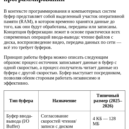
В контексте программирования и компьютерных систем
буфер представляет собой выделенный участок оперативной
памяти (RAM), в котором временно хранятся данные до
того, как они будут обработаны, переданы или записаны.
Концепция буферизации лежит в основе практически всех
современных операций ввода-вывода: чтение файлов с
диска, воспроизведение видео, передача данных по сети —
всё это требует буферов.
Принцип работы буфера можно описать следующим
образом: процесс-источник записывает данные в буфер с
одной скоростью, а процесс-получатель читает данные из
буфера с другой скоростью. Буфер выступает посредником,
позволяя обеим сторонам работать независимо и
эффективно.
Типичный
Тип буфера
Назначение
размер (2025–
2026)
Буфер ввода-
Согласование
4 КБ — 128
вывода (I/O
скоростей чтения/
МБ
Buffer)
записи с диском