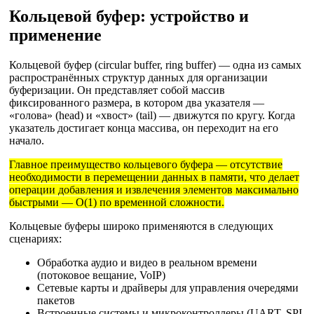
Кольцевой буфер: устройство и
применение
Кольцевой буфер (circular buffer, ring buffer) — одна из самых
распространённых структур данных для организации
буферизации. Он представляет собой массив
фиксированного размера, в котором два указателя —
«голова» (head) и «хвост» (tail) — движутся по кругу. Когда
указатель достигает конца массива, он переходит на его
начало.
Главное преимущество кольцевого буфера — отсутствие
необходимости в перемещении данных в памяти, что делает
операции добавления и извлечения элементов максимально
быстрыми — O(1) по временной сложности.
Кольцевые буферы широко применяются в следующих
сценариях:
Обработка аудио и видео в реальном времени
(потоковое вещание, VoIP)
Сетевые карты и драйверы для управления очередями
пакетов
Встроенные системы и микроконтроллеры (UART, SPI,