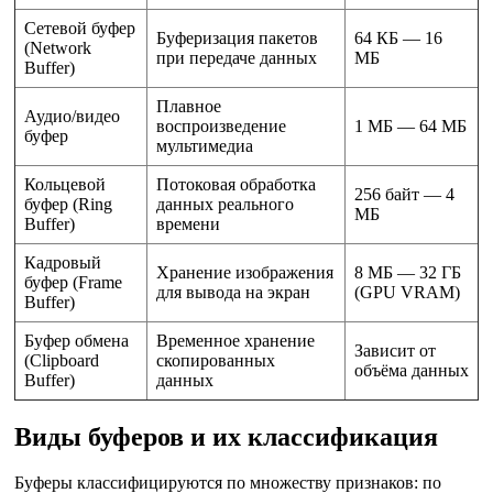
Сетевой буфер
Буферизация пакетов
64 КБ — 16
(Network
при передаче данных
МБ
Buffer)
Плавное
Аудио/видео
воспроизведение
1 МБ — 64 МБ
буфер
мультимедиа
Кольцевой
Потоковая обработка
256 байт — 4
буфер (Ring
данных реального
МБ
Buffer)
времени
Кадровый
Хранение изображения
8 МБ — 32 ГБ
буфер (Frame
для вывода на экран
(GPU VRAM)
Buffer)
Буфер обмена
Временное хранение
Зависит от
(Clipboard
скопированных
объёма данных
Buffer)
данных
Виды буферов и их классификация
Буферы классифицируются по множеству признаков: по