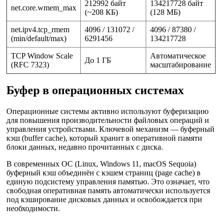
212992 байт
134217728 байт
net.core.wmem_max
(~208 КБ)
(128 МБ)
net.ipv4.tcp_rmem
4096 / 131072 /
4096 / 87380 /
(min/default/max)
6291456
134217728
TCP Window Scale
Автоматическое
До 1 ГБ
(RFC 7323)
масштабирование
Буфер в операционных системах
Операционные системы активно используют буферизацию
для повышения производительности файловых операций и
управления устройствами. Ключевой механизм — буферный
кэш (buffer cache), который хранит в оперативной памяти
блоки данных, недавно прочитанных с диска.
В современных ОС (Linux, Windows 11, macOS Sequoia)
буферный кэш объединён с кэшем страниц (page cache) в
единую подсистему управления памятью. Это означает, что
свободная оперативная память автоматически используется
под кэширование дисковых данных и освобождается при
необходимости.