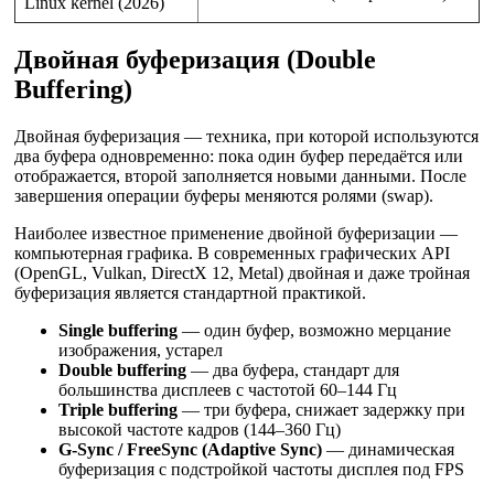
Linux kernel (2026)
Двойная буферизация (Double
Buffering)
Двойная буферизация — техника, при которой используются
два буфера одновременно: пока один буфер передаётся или
отображается, второй заполняется новыми данными. После
завершения операции буферы меняются ролями (swap).
Наиболее известное применение двойной буферизации —
компьютерная графика. В современных графических API
(OpenGL, Vulkan, DirectX 12, Metal) двойная и даже тройная
буферизация является стандартной практикой.
Single buffering
— один буфер, возможно мерцание
изображения, устарел
Double buffering
— два буфера, стандарт для
большинства дисплеев с частотой 60–144 Гц
Triple buffering
— три буфера, снижает задержку при
высокой частоте кадров (144–360 Гц)
G-Sync / FreeSync (Adaptive Sync)
— динамическая
буферизация с подстройкой частоты дисплея под FPS