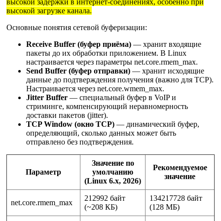
высокой задержки в интернет-соединениях, особенно при
высокой загрузке канала.
Основные понятия сетевой буферизации:
Receive Buffer (буфер приёма)
— хранит входящие
пакеты до их обработки приложением. В Linux
настраивается через параметры net.core.rmem_max.
Send Buffer (буфер отправки)
— хранит исходящие
данные до подтверждения получения (важно для TCP).
Настраивается через net.core.wmem_max.
Jitter Buffer
— специальный буфер в VoIP и
стриминге, компенсирующий неравномерность
доставки пакетов (jitter).
TCP Window (окно TCP)
— динамический буфер,
определяющий, сколько данных может быть
отправлено без подтверждения.
Значение по
Рекомендуемое
Параметр
умолчанию
значение
(Linux 6.x, 2026)
212992 байт
134217728 байт
net.core.rmem_max
(~208 КБ)
(128 МБ)