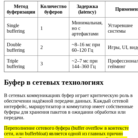
Метод
Количество
Задержка
Применен
буферизации
буферов
(latency)
Минимальная,
Single
Устаревшие
1
но с
buffering
системы
артефактами
Double
~8–16 мс при
2
Игры, UI, вид
buffering
60–120 Гц
Triple
~2–7 мс при
Профессиона
3
buffering
144–360 Гц
гейминг
Буфер в сетевых технологиях
В сетевых коммуникациях буфер играет критическую роль в
обеспечении надёжной передачи данных. Каждый сетевой
интерфейс, маршрутизатор и коммутатор имеет собственные
буферы для хранения пакетов в ожидании обработки или
передачи.
Переполнение сетевого буфера (buffer overflow в контексте
сети, или bufferbloat) является одной из главных причин