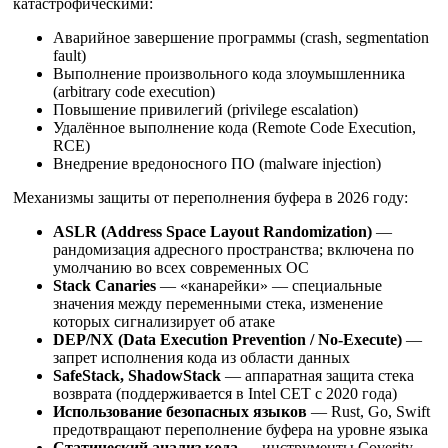
катастрофическими:
Аварийное завершение программы (crash, segmentation
fault)
Выполнение произвольного кода злоумышленника
(arbitrary code execution)
Повышение привилегий (privilege escalation)
Удалённое выполнение кода (Remote Code Execution,
RCE)
Внедрение вредоносного ПО (malware injection)
Механизмы защиты от переполнения буфера в 2026 году:
ASLR (Address Space Layout Randomization)
—
рандомизация адресного пространства; включена по
умолчанию во всех современных ОС
Stack Canaries
— «канарейки» — специальные
значения между переменными стека, изменение
которых сигнализирует об атаке
DEP/NX (Data Execution Prevention / No-Execute)
—
запрет исполнения кода из области данных
SafeStack, ShadowStack
— аппаратная защита стека
возврата (поддерживается в Intel CET с 2020 года)
Использование безопасных языков
— Rust, Go, Swift
предотвращают переполнение буфера на уровне языка
Статический анализ кода
— инструменты Coverity,