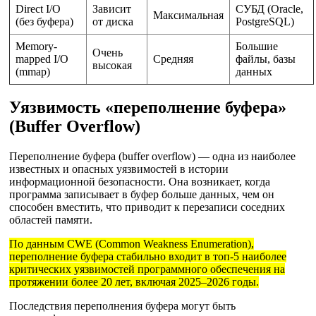
Direct I/O
Зависит
СУБД (Oracle,
Максимальная
(без буфера)
от диска
PostgreSQL)
Memory-
Большие
Очень
mapped I/O
Средняя
файлы, базы
высокая
(mmap)
данных
Уязвимость «переполнение буфера»
(Buffer Overflow)
Переполнение буфера (buffer overflow) — одна из наиболее
известных и опасных уязвимостей в истории
информационной безопасности. Она возникает, когда
программа записывает в буфер больше данных, чем он
способен вместить, что приводит к перезаписи соседних
областей памяти.
По данным CWE (Common Weakness Enumeration),
переполнение буфера стабильно входит в топ-5 наиболее
критических уязвимостей программного обеспечения на
протяжении более 20 лет, включая 2025–2026 годы.
Последствия переполнения буфера могут быть