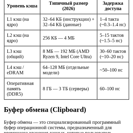
Типичный размер
Задержка
Уровень кэша
(2026)
доступа
L1 кэш (на
32–64 КБ (инструкции) +
1–4 такта
ядро)
32–64 КБ (данные)
(~0.3–1.4 нс)
L2 кэш (на
5–15 тактов
256 КБ — 4 МБ
ядро)
(~1.5–5 нс)
L3 кэш
8 МБ — 192 МБ (AMD
30–60 тактов
(общий)
Ryzen 9, Intel Core Ultra)
(~10–20 нс)
L4 кэш /
64–128 МБ (отдельные
~50–100 нс
eDRAM
модели)
Оперативная
память
8 ГБ — 3 ТБ (серверы)
60–100 нс
(DDR5)
Буфер обмена (Clipboard)
Буфер обмена — это специализированный программный
буфер операционной системы, предназначенный для
временного хранения данных, которые пользователь