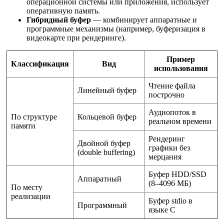
операционной системы или приложения, использует
оперативную память.
Гибридный буфер
— комбинирует аппаратные и
программные механизмы (например, буферизация в
видеокарте при рендеринге).
Пример
Классификация
Вид
использования
Чтение файла
Линейный буфер
построчно
Аудиопоток в
По структуре
Кольцевой буфер
реальном времени
памяти
Рендеринг
Двойной буфер
графики без
(double buffering)
мерцания
Буфер HDD/SSD
Аппаратный
(8–4096 МБ)
По месту
реализации
Буфер stdio в
Программный
языке C