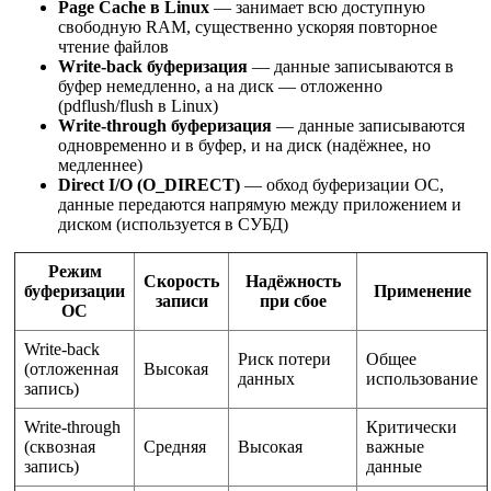
Page Cache в Linux
— занимает всю доступную
свободную RAM, существенно ускоряя повторное
чтение файлов
Write-back буферизация
— данные записываются в
буфер немедленно, а на диск — отложенно
(pdflush/flush в Linux)
Write-through буферизация
— данные записываются
одновременно и в буфер, и на диск (надёжнее, но
медленнее)
Direct I/O (O_DIRECT)
— обход буферизации ОС,
данные передаются напрямую между приложением и
диском (используется в СУБД)
Режим
Скорость
Надёжность
буферизации
Применение
записи
при сбое
ОС
Write-back
Риск потери
Общее
(отложенная
Высокая
данных
использование
запись)
Write-through
Критически
(сквозная
Средняя
Высокая
важные
запись)
данные