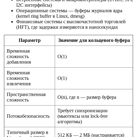
I2C интерфейсы)
Операционные системы — буферы журналов ядра
(kernel ring buffer в Linux, dmesg)
Финансовые системы с высокочастотной торговлей
(HFT), где задержки измеряются в наносекундах
Параметр
Значение для кольцевого буфера
Временная
сложность
O(1)
добавления
Временная
сложность
O(1)
извлечения
Пространственная
O(n), где n — размер буфера
сложность
Требует синхронизации
Потокобезопасность
(мьютексы или lock-free
алгоритмы)
Типичный размер в
512 КБ — 2 МБ (настраивается)