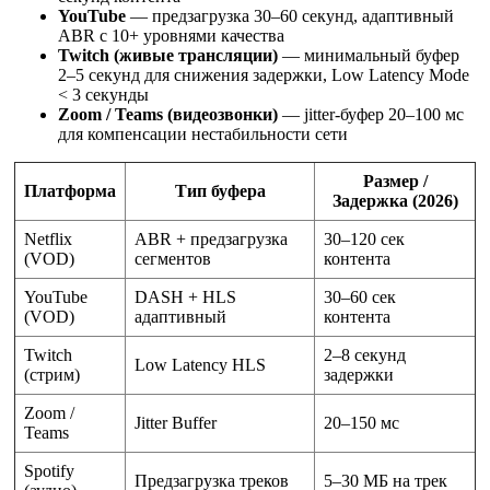
YouTube
— предзагрузка 30–60 секунд, адаптивный
ABR с 10+ уровнями качества
Twitch (живые трансляции)
— минимальный буфер
2–5 секунд для снижения задержки, Low Latency Mode
< 3 секунды
Zoom / Teams (видеозвонки)
— jitter-буфер 20–100 мс
для компенсации нестабильности сети
Размер /
Платформа
Тип буфера
Задержка (2026)
Netflix
ABR + предзагрузка
30–120 сек
(VOD)
сегментов
контента
YouTube
DASH + HLS
30–60 сек
(VOD)
адаптивный
контента
Twitch
2–8 секунд
Low Latency HLS
(стрим)
задержки
Zoom /
Jitter Buffer
20–150 мс
Teams
Spotify
Предзагрузка треков
5–30 МБ на трек