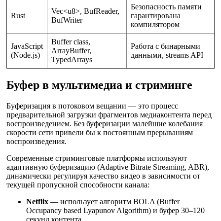
Безопасность памяти
Vec<u8>, BufReader,
Rust
гарантирована
BufWriter
компилятором
Buffer class,
JavaScript
Работа с бинарными
ArrayBuffer,
(Node.js)
данными, streams API
TypedArrays
Буфер в мультимедиа и стриминге
Буферизация в потоковом вещании — это процесс
предварительной загрузки фрагментов медиаконтента перед
воспроизведением. Без буферизации малейшие колебания
скорости сети привели бы к постоянным прерываниям
воспроизведения.
Современные стриминговые платформы используют
адаптивную буферизацию (Adaptive Bitrate Streaming, ABR),
динамически регулируя качество видео в зависимости от
текущей пропускной способности канала:
Netflix
— использует алгоритм BOLA (Buffer
Occupancy based Lyapunov Algorithm) и буфер 30–120
секунд контента