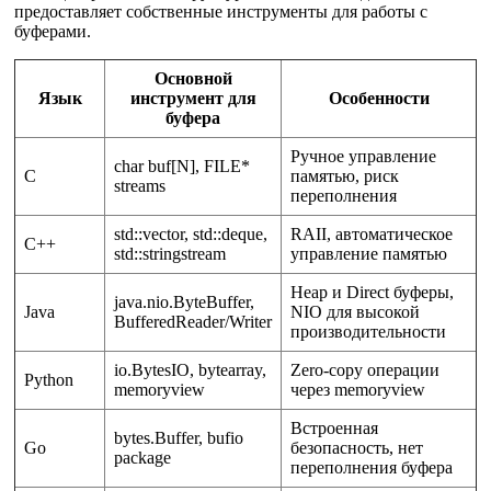
предоставляет собственные инструменты для работы с
буферами.
Основной
Язык
инструмент для
Особенности
буфера
Ручное управление
char buf[N], FILE*
C
памятью, риск
streams
переполнения
std::vector, std::deque,
RAII, автоматическое
C++
std::stringstream
управление памятью
Heap и Direct буферы,
java.nio.ByteBuffer,
Java
NIO для высокой
BufferedReader/Writer
производительности
io.BytesIO, bytearray,
Zero-copy операции
Python
memoryview
через memoryview
Встроенная
bytes.Buffer, bufio
Go
безопасность, нет
package
переполнения буфера