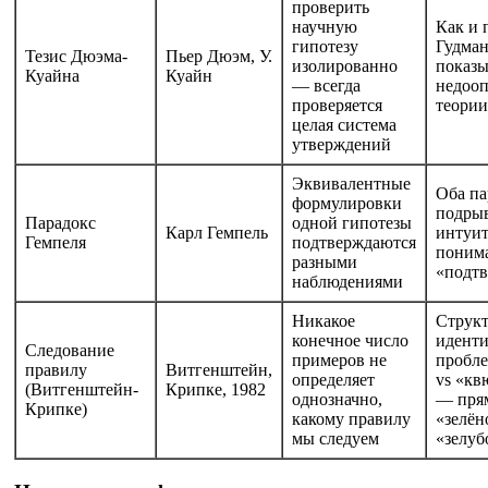
проверить
научную
Как и 
гипотезу
Гудман
Тезис Дюэма-
Пьер Дюэм, У.
изолированно
показы
Куайна
Куайн
— всегда
недооп
проверяется
теори
целая система
утверждений
Эквивалентные
Оба па
формулировки
подры
Парадокс
одной гипотезы
Карл Гемпель
интуи
Гемпеля
подтверждаются
поним
разными
«подт
наблюдениями
Никакое
Струк
конечное число
иденти
Следование
примеров не
пробле
правилу
Витгенштейн,
определяет
vs «кв
(Витгенштейн-
Крипке, 1982
однозначно,
— пря
Крипке)
какому правилу
«зелён
мы следуем
«зелуб