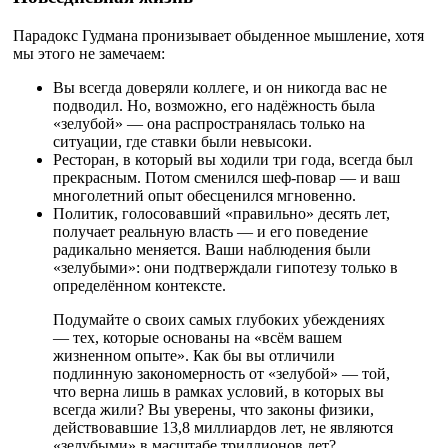
Парадокс Гудмана пронизывает обыденное мышление, хотя
мы этого не замечаем:
Вы всегда доверяли коллеге, и он никогда вас не
подводил. Но, возможно, его надёжность была
«зелубой» — она распространялась только на
ситуации, где ставки были невысоки.
Ресторан, в который вы ходили три года, всегда был
прекрасным. Потом сменился шеф-повар — и ваш
многолетний опыт обесценился мгновенно.
Политик, голосовавший «правильно» десять лет,
получает реальную власть — и его поведение
радикально меняется. Ваши наблюдения были
«зелубыми»: они подтверждали гипотезу только в
определённом контексте.
Подумайте о своих самых глубоких убеждениях
— тех, которые основаны на «всём вашем
жизненном опыте». Как бы вы отличили
подлинную закономерность от «зелубой» — той,
что верна лишь в рамках условий, в которых вы
всегда жили? Вы уверены, что законы физики,
действовавшие 13,8 миллиардов лет, не являются
«зелубыми» в масштабе триллионов лет?