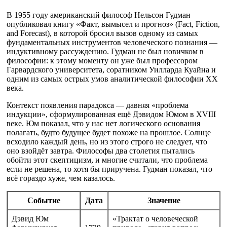
В 1955 году американский философ Нельсон Гудман
опубликовал книгу «Факт, вымысел и прогноз» (Fact, Fiction,
and Forecast), в которой бросил вызов одному из самых
фундаментальных инструментов человеческого познания —
индуктивному рассуждению. Гудман не был новичком в
философии: к этому моменту он уже был профессором
Гарвардского университета, соратником Уилларда Куайна и
одним из самых острых умов аналитической философии XX
века.
Контекст появления парадокса — давняя «проблема
индукции», сформулированная ещё Дэвидом Юмом в XVIII
веке. Юм показал, что у нас нет логического основания
полагать, будто будущее будет похоже на прошлое. Солнце
всходило каждый день, но из этого строго не следует, что
оно взойдёт завтра. Философы два столетия пытались
обойти этот скептицизм, и многие считали, что проблема
если не решена, то хотя бы приручена. Гудман показал, что
всё гораздо хуже, чем казалось.
Событие
Дата
Значение
Дэвид Юм
«Трактат о человеческой