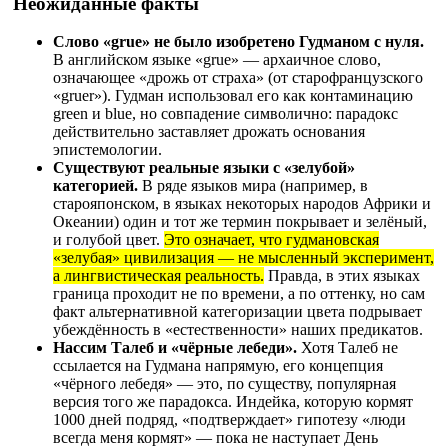
Неожиданные факты
Слово «grue» не было изобретено Гудманом с нуля.
В английском языке «grue» — архаичное слово,
означающее «дрожь от страха» (от старофранцузского
«gruer»). Гудман использовал его как контаминацию
green и blue, но совпадение символично: парадокс
действительно заставляет дрожать основания
эпистемологии.
Существуют реальные языки с «зелубой»
категорией.
В ряде языков мира (например, в
старояпонском, в языках некоторых народов Африки и
Океании) один и тот же термин покрывает и зелёный,
и голубой цвет.
Это означает, что гудмановская
«зелубая» цивилизация — не мысленный эксперимент,
а лингвистическая реальность.
Правда, в этих языках
граница проходит не по времени, а по оттенку, но сам
факт альтернативной категоризации цвета подрывает
убеждённость в «естественности» наших предикатов.
Нассим Талеб и «чёрные лебеди».
Хотя Талеб не
ссылается на Гудмана напрямую, его концепция
«чёрного лебедя» — это, по существу, популярная
версия того же парадокса. Индейка, которую кормят
1000 дней подряд, «подтверждает» гипотезу «люди
всегда меня кормят» — пока не наступает День