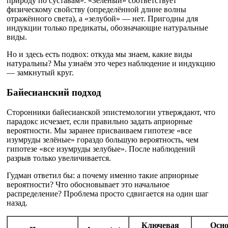
природу по суставам». «Зелёный» соответствует
физическому свойству (определённой длине волны
отражённого света), а «зелубой» — нет. Пригодны для
индукции только предикаты, обозначающие натуральные
виды.
Но и здесь есть подвох: откуда мы знаем, какие виды
натуральны? Мы узнаём это через наблюдение и индукцию
— замкнутый круг.
Байесианский подход
Сторонники байесианской эпистемологии утверждают, что
парадокс исчезает, если правильно задать априорные
вероятности. Мы заранее присваиваем гипотезе «все
изумруды зелёные» гораздо большую вероятность, чем
гипотезе «все изумруды зелубые». После наблюдений
разрыв только увеличивается.
Гудман ответил бы: а почему именно такие априорные
вероятности? Что обосновывает это начальное
распределение? Проблема просто сдвигается на один шаг
назад.
Ключевая
Осно