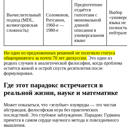
Предпочтение
отдаётся
Выбор
Вычислительный
Соломонов,
гипотезам с
«универс
подход (MDL,
Ритсанен,
минимальной
языка не
колмогоровская
1960-е —
длиной
полност
сложность)
1980-е
описания в
нейтрал
универсальном
языке
Ни одно из предложенных решений не получило статуса
общепринятого за почти 70 лет дискуссии.
Это один из
редких случаев в аналитической философии, когда проблема
остаётся живой и острой спустя десятилетия после
формулировки.
Где этот парадокс встречается в
реальной жизни, науке и математике
Может показаться, что «зелубые» изумруды — это чистая
абстракция, философская игра без практических
последствий. Это глубокое заблуждение. Парадокс Гудмана
прячется в самом сердце научного метода и повседневного
мышления.