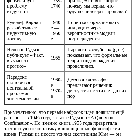
формулирует
1739-
природе» ставит вопрос:
проблему
1740
почему мы верим, что
индукции
будущее повторит прошлое?
Рудольф Карнап
1940-
Попытка формализовать
разрабатывает
е —
индукцию через
индуктивную
1950-
вероятностные модели
логику
е
подтверждения
Нельсон Гудман
Парадокс «зелубого» (grue)
публикует «Факт,
показывает, что формальные
1955
вымысел и
теории подтверждения
прогноз»
провалились
Парадокс
1960-
Десятки философов
становится
е —
предлагают решения;
центральной
1970-
дискуссия не утихает до сих
проблемой
е
пор
эпистемологии
Примечательно, что первый набросок идеи появился ещё
раньше — в 1946 году, в статье Гудмана «A Query on
Confirmation». Но именно книга 1955 года превратила
элегантную головоломку в полноценный философский
взрыв. Гудман не просто усилил скептицизм Юма — он