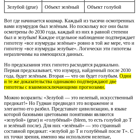
Зелубой (grue)
Объект зелёный
Объект голубой
Вот где начинается кошмар. Каждый из тысячи осмотренных
вами изумрудов был зелёным. Но поскольку все они были
осмотрены
до
2030 года, каждый из них в равной степени
был и зелубым! Каждое отдельное наблюдение подтверждает
гипотезу «все изумруды зелёные» ровно в той же мере, что и
гипотезу «все изумруды зелубые». Логически эти гипотезы
неразличимы на имеющихся данных.
Но предсказания этих гипотез расходятся радикально.
Первая предсказывает, что изумруд, найденный после 2030
года, будет зелёным. Вторая — что он будет голубым.
Одни
и те же доказательства одинаково подтверждают две
гипотезы с взаимоисключающими прогнозами.
Можно возразить: «Зелубой — это нелепый, искусственный
предикат!» Но Гудман предвидел это возражение и
элегантно его разбил. Представьте цивилизацию, в языке
которой базовыми цветовыми понятиями являются
«зелубой» (grue) и «голубёный» (bleen, то есть голубой до T
и зелёный после). Для них «зелёный» — это странный
составной предикат: «зелубой до T и голубёный после T». С
их точки зрения, именно мы используем нелепые,