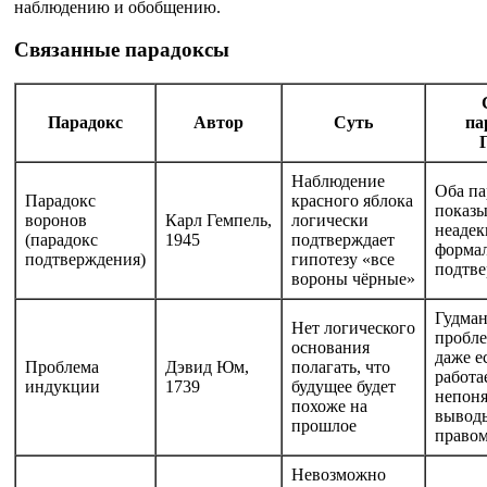
наблюдению и обобщению.
Связанные парадоксы
Парадокс
Автор
Суть
па
Наблюдение
Оба па
Парадокс
красного яблока
показ
воронов
Карл Гемпель,
логически
неадек
(парадокс
1945
подтверждает
форма
подтверждения)
гипотезу «все
подтв
вороны чёрные»
Гудман
Нет логического
пробл
основания
даже е
Проблема
Дэвид Юм,
полагать, что
работа
индукции
1739
будущее будет
непоня
похоже на
вывод
прошлое
право
Невозможно