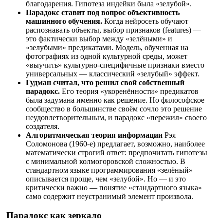
благодарения. Гипотеза индейки была «зелубой».
Парадокс ставит под вопрос объективность
машинного обучения.
Когда нейросеть обучают
распознавать объекты, выбор признаков (features) —
это фактически выбор между «зелёными» и
«зелубыми» предикатами. Модель, обученная на
фотографиях из одной культурной среды, может
«выучить» культурно-специфичные признаки вместо
универсальных — классический «зелубый» эффект.
Гудман считал, что решил свой собственный
парадокс.
Его теория «укоренённости» предикатов
была задумана именно как решение. Но философское
сообщество в большинстве своём сочло это решение
неудовлетворительным, и парадокс «пережил» своего
создателя.
Алгоритмическая теория информации
Рэя
Соломонова (1960-е) предлагает, возможно, наиболее
математически строгий ответ: предпочитать гипотезы
с минимальной колмогоровской сложностью. В
стандартном языке программирования «зелёный»
описывается проще, чем «зелубой». Но — и это
критически важно — понятие «стандартного языка»
само содержит неустранимый элемент произвола.
Парадокс как зеркало