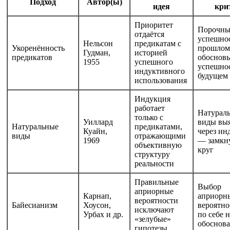
Подход
Автор(ы)
идея
кри
Приоритет
Порочны
отдаётся
успешнос
Нельсон
предикатам с
Укоренённость
прошлом
Гудман,
историей
предикатов
обоснов
1955
успешного
успешнос
индуктивного
будущем
использования
Индукция
работает
Натурал
только с
Уиллард
виды вы
Натуральные
предикатами,
Куайн,
через и
виды
отражающими
1969
— замкн
объективную
круг
структуру
реальности
Правильные
Выбор
априорные
Карнап,
априорн
вероятности
Байесианизм
Хоусон,
вероятно
исключают
Урбах и др.
по себе н
«зелубые»
обоснов
гипотезы