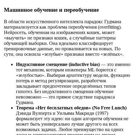
Машинное обучение и переобучение
В области искусственного интеллекта парадокс Гудмана
материализуется как проблема переобучения (overfitting).
Нейросеть, обученная на изображениях кошек, может
«выучить» не признаки кошек, а случайные паттерны
обучающей выборки. Она идеально классифицирует
тренировочные данные, но проваливается на новых. По
сути, она освоила «зелубые» признаки вместо «зелёных».
Индуктивное смещение (inductive bias)
— это именно
тот механизм, которым инженеры ML борются с
«зелубостью». Выбирая архитектуру модели, функцию
потерь и метод регуляризации, разработчик
закладывает предпочтение определённых типов
гипотез. Без индуктивного смещения обучение
невозможно — это прямое следствие парадокса
Гудмана.
Теорема «Нет бесплатных обедов» (No Free Lunch)
Дэвида Вулперта и Уильяма Макриди (1997)
формализует эту идею: ни один алгоритм обучения не
может быть универсально лучше другого на всех
возможных задачах. Любое преимущество на одних
данных компенсируется проигрышем на других.