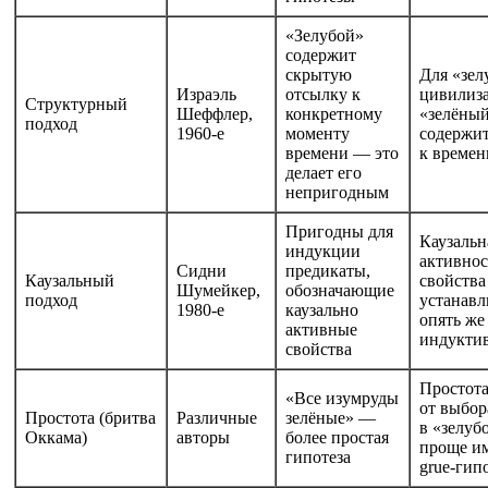
«Зелубой»
содержит
скрытую
Для «зел
Израэль
отсылку к
цивилиз
Структурный
Шеффлер,
конкретному
«зелёный
подход
1960-е
моменту
содержит
времени — это
к времен
делает его
непригодным
Пригодны для
Каузальн
индукции
активнос
Сидни
предикаты,
Каузальный
свойства
Шумейкер,
обозначающие
подход
устанавл
1980-е
каузально
опять же
активные
индукти
свойства
Простота
«Все изумруды
от выбор
Простота (бритва
Различные
зелёные» —
в «зелуб
Оккама)
авторы
более простая
проще и
гипотеза
grue-гип