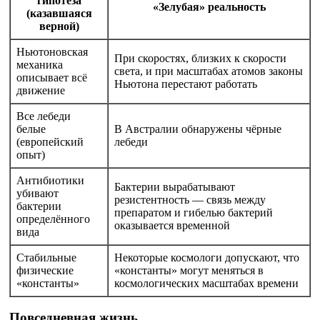
гипотеза
«Зелубая» реальность
(казавшаяся
верной)
Ньютоновская
При скоростях, близких к скорости
механика
света, и при масштабах атомов законы
описывает всё
Ньютона перестают работать
движение
Все лебеди
белые
В Австралии обнаружены чёрные
(европейский
лебеди
опыт)
Антибиотики
Бактерии вырабатывают
убивают
резистентность — связь между
бактерии
препаратом и гибелью бактерий
определённого
оказывается временной
вида
Стабильные
Некоторые космологи допускают, что
физические
«константы» могут меняться в
«константы»
космологических масштабах времени
Повседневная жизнь