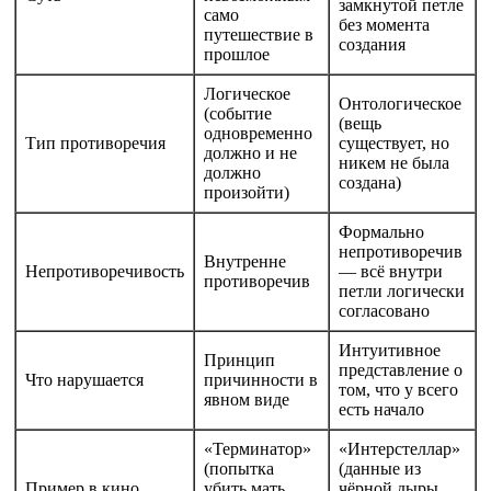
замкнутой петле
само
без момента
путешествие в
создания
прошлое
Логическое
Онтологическое
(событие
(вещь
одновременно
Тип противоречия
существует, но
должно и не
никем не была
должно
создана)
произойти)
Формально
непротиворечив
Внутренне
Непротиворечивость
— всё внутри
противоречив
петли логически
согласовано
Интуитивное
Принцип
представление о
Что нарушается
причинности в
том, что у всего
явном виде
есть начало
«Терминатор»
«Интерстеллар»
(попытка
(данные из
Пример в кино
убить мать
чёрной дыры,