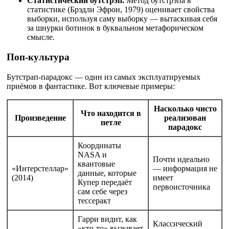
Статистический бутстрэп.
Метод бутстрэпа в
статистике (Брэдли Эфрон, 1979) оценивает свойства
выборки, используя саму выборку — вытаскивая себя
за шнурки ботинок в буквальном метафорическом
смысле.
Поп-культура
Бутстрап-парадокс — один из самых эксплуатируемых
приёмов в фантастике. Вот ключевые примеры:
Насколько чисто
Что находится в
Произведение
реализован
петле
парадокс
Координаты
NASA и
Почти идеально
квантовые
«Интерстеллар»
— информация не
данные, которые
(2014)
имеет
Купер передаёт
первоисточника
сам себе через
тессеракт
Гарри видит, как
Классический
«кто-то» вызывает