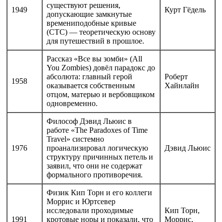
существуют решения,
1949
Курт Гёдель
допускающие замкнутые
времениподобные кривые
(CTC) — теоретическую основу
для путешествий в прошлое.
Рассказ «Все вы зомби» (All
You Zombies) довёл парадокс до
абсолюта: главный герой
Роберт
1958
оказывается собственным
Хайнлайн
отцом, матерью и вербовщиком
одновременно.
Философ Дэвид Льюис в
работе «The Paradoxes of Time
Travel» системно
1976
проанализировал логическую
Дэвид Льюис
структуру причинных петель и
заявил, что они не содержат
формального противоречия.
Физик Кип Торн и его коллеги
Моррис и Юртсевер
исследовали проходимые
Кип Торн,
1991
кротовые норы и показали, что
Моррис,