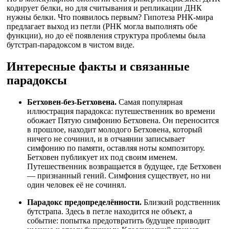
кодирует белки, но для считывания и репликации ДНК
нужны белки. Что появилось первым? Гипотеза РНК-мира
предлагает выход из петли (РНК могла выполнять обе
функции), но до её появления структура проблемы была
бутстрап-парадоксом в чистом виде.
Интересные факты и связанные
парадоксы
Бетховен-без-Бетховена.
Самая популярная
иллюстрация парадокса: путешественник во времени
обожает Пятую симфонию Бетховена. Он переносится
в прошлое, находит молодого Бетховена, который
ничего не сочинил, и в отчаянии записывает
симфонию по памяти, оставляя ноты композитору.
Бетховен публикует их под своим именем.
Путешественник возвращается в будущее, где Бетховен
— признанный гений. Симфония существует, но ни
один человек её не сочинял.
Парадокс предопределённости.
Близкий родственник
бутстрапа. Здесь в петле находится не объект, а
событие: попытка предотвратить будущее приводит