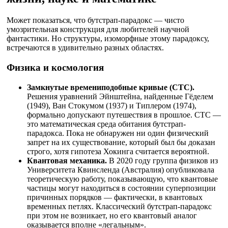
Может показаться, что бутстрап-парадокс — чисто
умозрительная конструкция для любителей научной
фантастики. Но структуры, изоморфные этому парадоксу,
встречаются в удивительно разных областях.
Физика и космология
Замкнутые времениподобные кривые (CTC).
Решения уравнений Эйнштейна, найденные Гёделем
(1949), Ван Стокумом (1937) и Типлером (1974),
формально допускают путешествия в прошлое. CTC —
это математическая среда обитания бутстрап-
парадокса. Пока не обнаружен ни один физический
запрет на их существование, который был бы доказан
строго, хотя гипотеза Хокинга считается вероятной.
Квантовая механика.
В 2020 году группа физиков из
Университета Квинсленда (Австралия) опубликовала
теоретическую работу, показывающую, что квантовые
частицы могут находиться в состоянии суперпозиции
причинных порядков — фактически, в квантовых
временных петлях. Классический бутстрап-парадокс
при этом не возникает, но его квантовый аналог
оказывается вполне «легальным».