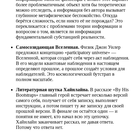
более проблематичным: объект хотя бы теоретически
можно отследить, а информация без автора вызывает
глубинное метафизическое беспокойство. Откуда
берётся сложность, если никто её не порождал? Это
перекликается с проблемами теории информации и
вопросом о том, является ли информация
фундаментальной субстанцией реальности.
Самосозидающая Вселенная.
Физик Джон Уилер
предложил концепцию «participatory universe» —
Вселенной, которая создаёт себя через акт наблюдения.
В его модели квантовые наблюдения в настоящем
определяют прошлое, а прошлое создаёт условия для
наблюдателей. Это космологический бутстрап в
полном масштабе.
Литературная шутка Хайнлайна.
В рассказе «By His
Bootstraps» главный герой встречает несколько версий
самого себя, получает от себя записку, выполняет
инструкции, а потом пишет ту же записку для своей
прошлой версии. В финале он остаётся один — и
понятия не имеет, кто начал всю эту цепочку.
Хайнлайн заканчивает рассказ, не давая ответа.
Потому что ответа нет.