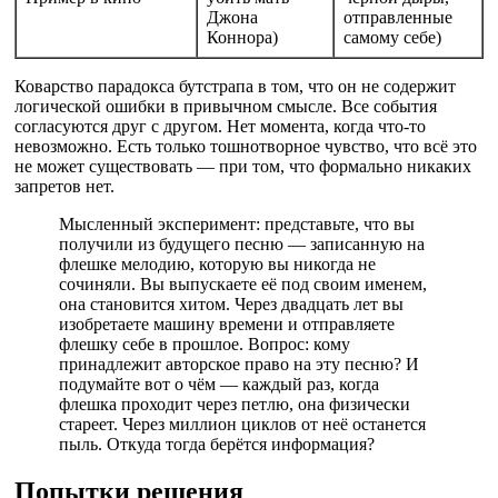
Джона
отправленные
Коннора)
самому себе)
Коварство парадокса бутстрапа в том, что он не содержит
логической ошибки в привычном смысле. Все события
согласуются друг с другом. Нет момента, когда что-то
невозможно. Есть только тошнотворное чувство, что всё это
не может существовать — при том, что формально никаких
запретов нет.
Мысленный эксперимент: представьте, что вы
получили из будущего песню — записанную на
флешке мелодию, которую вы никогда не
сочиняли. Вы выпускаете её под своим именем,
она становится хитом. Через двадцать лет вы
изобретаете машину времени и отправляете
флешку себе в прошлое. Вопрос: кому
принадлежит авторское право на эту песню? И
подумайте вот о чём — каждый раз, когда
флешка проходит через петлю, она физически
стареет. Через миллион циклов от неё останется
пыль. Откуда тогда берётся информация?
Попытки решения