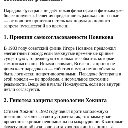
Парадокс бутстрапа не даёт покоя философам и физикам уже
более полувека. Решения предлагались радикально разные
— от полного принятия петель как нормы до полного
запрета путешествий во времени.
1. Принцип самосогласованности Новикова
В 1983 году советский физик Игорь Новиков предложил
элегантный подход: если замкнутые временные кривые
существуют, то реализуются только те события, которые
самосогласованы. Иными словами, Вселенная просто не
допускает парадоксов — события внутри петли обязаны
быть логически непротиворечивыми. Парадокс бутстрапа в
этой модели — не проблема, а нормальное состояние
реальности. Вещь без начала? Пожалуйста, если всё внутри
петли согласуется.
2. Гипотеза защиты хронологии Хокинга
Стивен Хокинг в 1992 году занял противоположную
позицию: законы физики устроены так, что замкнутые
временные кривые невозможны на макроуровне. Квантовые
флуктуации вблизи горизонта хронологии (границы, за