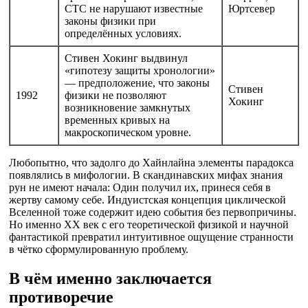
CTC не нарушают известные
Юртсевер
законы физики при
определённых условиях.
Стивен Хокинг выдвинул
«гипотезу защиты хронологии»
— предположение, что законы
Стивен
1992
физики не позволяют
Хокинг
возникновение замкнутых
временных кривых на
макроскопическом уровне.
Любопытно, что задолго до Хайнлайна элементы парадокса
появлялись в мифологии. В скандинавских мифах знания
рун не имеют начала: Один получил их, принеся себя в
жертву самому себе. Индуистская концепция циклической
Вселенной тоже содержит идею события без первопричины.
Но именно XX век с его теоретической физикой и научной
фантастикой превратил интуитивное ощущение странности
в чётко сформулированную проблему.
В чём именно заключается
противоречие