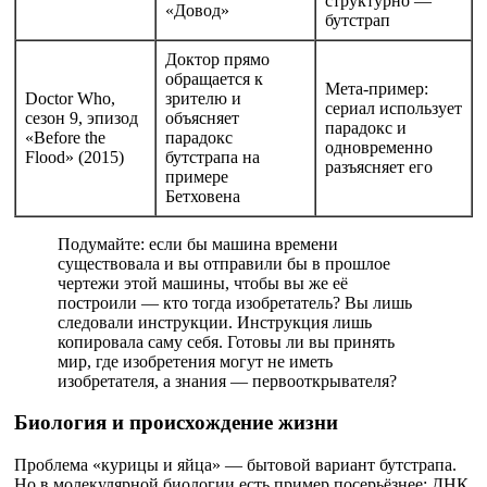
структурно —
«Довод»
бутстрап
Доктор прямо
обращается к
Мета-пример:
Doctor Who,
зрителю и
сериал использует
сезон 9, эпизод
объясняет
парадокс и
«Before the
парадокс
одновременно
Flood» (2015)
бутстрапа на
разъясняет его
примере
Бетховена
Подумайте: если бы машина времени
существовала и вы отправили бы в прошлое
чертежи этой машины, чтобы вы же её
построили — кто тогда изобретатель? Вы лишь
следовали инструкции. Инструкция лишь
копировала саму себя. Готовы ли вы принять
мир, где изобретения могут не иметь
изобретателя, а знания — первооткрывателя?
Биология и происхождение жизни
Проблема «курицы и яйца» — бытовой вариант бутстрапа.
Но в молекулярной биологии есть пример посерьёзнее: ДНК