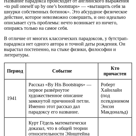
Название парадокса происходит от английского выражения
«to pull oneself up by one’s bootstraps» — «вытащить себя за
шнурки собственных ботинок». Это абсурдное физическое
действие, которое невозможно совершить, и оно идеально
описывает суть проблемы: нечто возникает из ничего,
опираясь только на самое себя.
В отличие от многих классических парадоксов, у бутстрап-
парадокса нет одного автора и точной даты рождения. Он
вырастал постепенно, на стыке физики, философии и
литературы.
Кто
Период
Событие
причастен
Рассказ «By His Bootstraps» —
Роберт
первое развёрнутое
Хайнлайн
художественное описание
(под
1941
замкнутой причинной петли.
псевдонимом
Именно этот рассказ дал
Энсон
парадоксу его название.
Макдональд)
Курт Гёдель математически
доказал, что в общей теории
относительности Эйнштейна