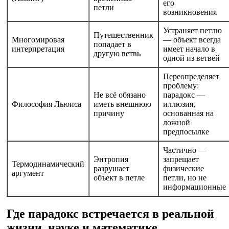
его
петли
возникновения
Устраняет петлю
Путешественник
Многомировая
— объект всегда
попадает в
интерпретация
имеет начало в
другую ветвь
одной из ветвей
Переопределяет
проблему:
Не всё обязано
парадокс —
Философия Льюиса
иметь внешнюю
иллюзия,
причину
основанная на
ложной
предпосылке
Частично —
Энтропия
запрещает
Термодинамический
разрушает
физические
аргумент
объект в петле
петли, но не
информационные
Где парадокс встречается в реальной
жизни, науке и математике