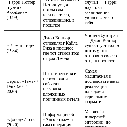
«Гарри Поттер
случай — Гарри
Патронуса, а
и узник
научился
потом сам
Азкабана»
заклинанию,
вызывает его,
(1999)
увидев самого
отправившись в
себя
прошлое
Чистый бутстрап
Джон Коннор
— Джон Коннор
отправляет Кайла
«Терминатор»
существует только
Риза в прошлое,
(1984)
потому, что
где тот становится
отправил своего
отцом Джона
отца в прошлое
Самая
Практически все
масштабная и
персонажи и
Сериал «Тьма» /
последовательная
события —
Dark (2017-
реализация
несколько
2020)
парадокса в
вложенных
сериальном
причинных петель
формате
Усложнён
Информация об
инверсией
«Довод» / Tenet
«Алгоритме» и
энтропии, но
(2020)
сама операция