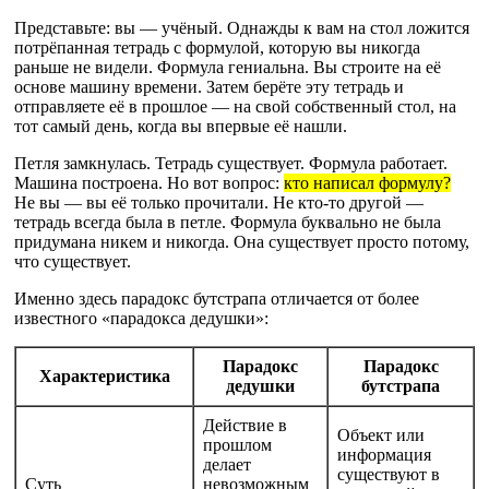
Представьте: вы — учёный. Однажды к вам на стол ложится
потрёпанная тетрадь с формулой, которую вы никогда
раньше не видели. Формула гениальна. Вы строите на её
основе машину времени. Затем берёте эту тетрадь и
отправляете её в прошлое — на свой собственный стол, на
тот самый день, когда вы впервые её нашли.
Петля замкнулась. Тетрадь существует. Формула работает.
Машина построена. Но вот вопрос:
кто написал формулу?
Не вы — вы её только прочитали. Не кто-то другой —
тетрадь всегда была в петле. Формула буквально не была
придумана никем и никогда. Она существует просто потому,
что существует.
Именно здесь парадокс бутстрапа отличается от более
известного «парадокса дедушки»:
Парадокс
Парадокс
Характеристика
дедушки
бутстрапа
Действие в
Объект или
прошлом
информация
делает
существуют в
Суть
невозможным