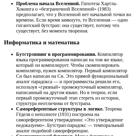
Проблема начала Вселенной.
Гипотеза Хартла-
Хокинга о «безграничной Вселенной» (1983)
предполагает, что у Вселенной нет начальной точки во
времени. Если время замкнуто, то Вселенная — один
гигантский бутстрап: она существует, потому что
существует, без момента творения.
Информатика и математика
Бутстрэппинг в программировании.
Компилятор
языка программирования написан на том же языке,
который он компилирует. Чтобы скомпилировать
компилятор, нужен компилятор. Первый компилятор
Си был написан на Си. Это прямой функциональный
аналог парадокса — и программисты решили его,
используя «грязный» промежуточный компилятор,
написанный на другом языке. Но в теории, если
первый промежуточный этап стереть из истории,
структура неотличима от бутстрапа.
Самореферентные структуры в логике.
Теорема
Гёделя о неполноте (1931) построена на
самореферентном утверждении: «Это утверждение
недоказуемо». Бутстрап-парадокс — темпоральный
аналог подобной самореференции.