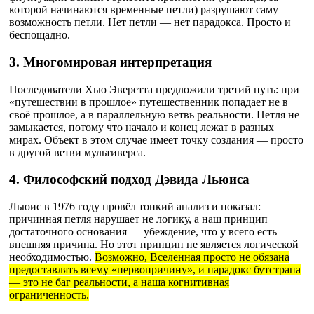
которой начинаются временные петли) разрушают саму
возможность петли. Нет петли — нет парадокса. Просто и
беспощадно.
3. Многомировая интерпретация
Последователи Хью Эверетта предложили третий путь: при
«путешествии в прошлое» путешественник попадает не в
своё прошлое, а в параллельную ветвь реальности. Петля не
замыкается, потому что начало и конец лежат в разных
мирах. Объект в этом случае имеет точку создания — просто
в другой ветви мультиверса.
4. Философский подход Дэвида Льюиса
Льюис в 1976 году провёл тонкий анализ и показал:
причинная петля нарушает не логику, а наш принцип
достаточного основания — убеждение, что у всего есть
внешняя причина. Но этот принцип не является логической
необходимостью.
Возможно, Вселенная просто не обязана
предоставлять всему «первопричину», и парадокс бутстрапа
— это не баг реальности, а наша когнитивная
ограниченность.