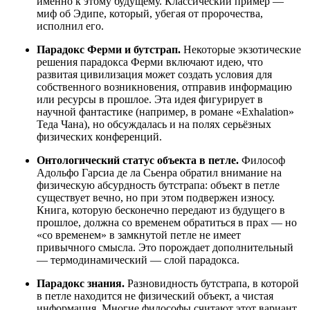
именно к этому будущему. Классический пример —
миф об Эдипе, который, убегая от пророчества,
исполнил его.
Парадокс Ферми и бутстрап.
Некоторые экзотические
решения парадокса Ферми включают идею, что
развитая цивилизация может создать условия для
собственного возникновения, отправив информацию
или ресурсы в прошлое. Эта идея фигурирует в
научной фантастике (например, в романе «Exhalation»
Теда Чана), но обсуждалась и на полях серьёзных
физических конференций.
Онтологический статус объекта в петле.
Философ
Адольфо Гарсиа де ла Сьенра обратил внимание на
физическую абсурдность бутстрапа: объект в петле
существует вечно, но при этом подвержен износу.
Книга, которую бесконечно передают из будущего в
прошлое, должна со временем обратиться в прах — но
«со временем» в замкнутой петле не имеет
привычного смысла. Это порождает дополнительный
— термодинамический — слой парадокса.
Парадокс знания.
Разновидность бутстрапа, в которой
в петле находится не физический объект, а чистая
информация. Многие философы считают этот вариант