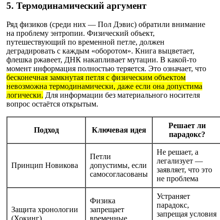
5. Термодинамический аргумент
Ряд физиков (среди них — Пол Дэвис) обратили внимание
на проблему энтропии. Физический объект,
путешествующий по временной петле, должен
деградировать с каждым «оборотом». Книга выцветает,
флешка ржавеет, ДНК накапливает мутации. В какой-то
момент информация полностью теряется. Это означает, что
бесконечная замкнутая петля с физическим объектом
невозможна термодинамически, даже если она допустима
логически.
Для информации без материального носителя
вопрос остаётся открытым.
Решает ли
Подход
Ключевая идея
парадокс?
Не решает, а
Петли
легализует —
Принцип Новикова
допустимы, если
заявляет, что это
самосогласованы
не проблема
Устраняет
Физика
парадокс,
Защита хронологии
запрещает
запрещая условия
(Хокинг)
временные