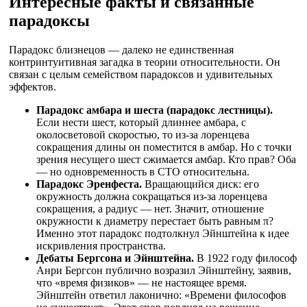
Интересные факты и связанные
парадоксы
Парадокс близнецов — далеко не единственная
контринтуитивная загадка в теории относительности. Он
связан с целым семейством парадоксов и удивительных
эффектов.
Парадокс амбара и шеста (парадокс лестницы).
Если нести шест, который длиннее амбара, с
околосветовой скоростью, то из-за лоренцева
сокращения длины он поместится в амбар. Но с точки
зрения несущего шест сжимается амбар. Кто прав? Оба
— но одновременность в СТО относительна.
Парадокс Эренфеста.
Вращающийся диск: его
окружность должна сокращаться из-за лоренцева
сокращения, а радиус — нет. Значит, отношение
окружности к диаметру перестает быть равным π?
Именно этот парадокс подтолкнул Эйнштейна к идее
искривления пространства.
Дебаты Бергсона и Эйнштейна.
В 1922 году философ
Анри Бергсон публично возразил Эйнштейну, заявив,
что «время физиков» — не настоящее время.
Эйнштейн ответил лаконично: «Времени философов