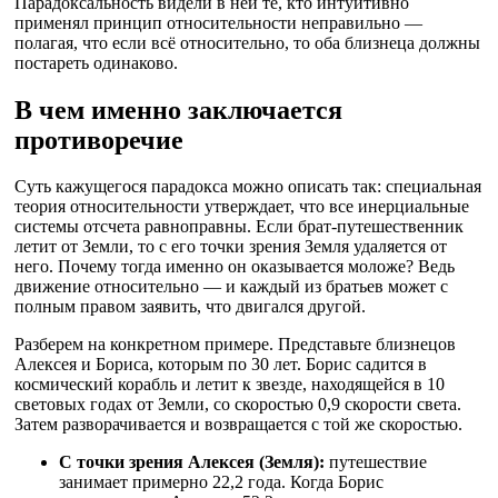
Парадоксальность видели в ней те, кто интуитивно
применял принцип относительности неправильно —
полагая, что если всё относительно, то оба близнеца должны
постареть одинаково.
В чем именно заключается
противоречие
Суть кажущегося парадокса можно описать так: специальная
теория относительности утверждает, что все инерциальные
системы отсчета равноправны. Если брат-путешественник
летит от Земли, то с его точки зрения Земля удаляется от
него. Почему тогда именно он оказывается моложе? Ведь
движение относительно — и каждый из братьев может с
полным правом заявить, что двигался другой.
Разберем на конкретном примере. Представьте близнецов
Алексея и Бориса, которым по 30 лет. Борис садится в
космический корабль и летит к звезде, находящейся в 10
световых годах от Земли, со скоростью 0,9 скорости света.
Затем разворачивается и возвращается с той же скоростью.
С точки зрения Алексея (Земля):
путешествие
занимает примерно 22,2 года. Когда Борис