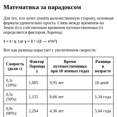
Математика за парадоксом
Для тех, кто хочет понять количественную сторону, основная
формула удивительно проста. Связь между временем на
Земле (t) и собственным временем путешественника (τ)
определяется фактором Лоренца:
τ = t / γ
, где
γ = 1 / √(1 — v²/c²)
Вот как разница нарастает с увеличением скорости:
Фактор
Время
Разница
Скорость
Лоренца
путешественника
в
(доля c)
γ
при 10 земных годах
возрасте
0,1c
1,005
9,95 лет
18 дней
(10%)
0,5c
1,155
8,66 лет
1,34 года
(50%)
0,9c
2,294
4,36 лет
5,64 года
(90%)