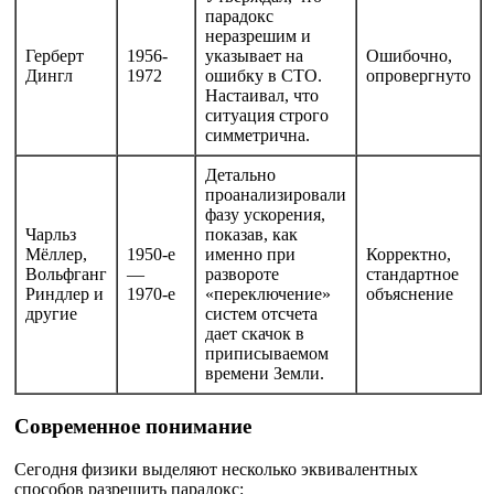
парадокс
неразрешим и
Герберт
1956-
указывает на
Ошибочно,
Дингл
1972
ошибку в СТО.
опровергнуто
Настаивал, что
ситуация строго
симметрична.
Детально
проанализировали
фазу ускорения,
Чарльз
показав, как
Мёллер,
1950-е
именно при
Корректно,
Вольфганг
—
развороте
стандартное
Риндлер и
1970-е
«переключение»
объяснение
другие
систем отсчета
дает скачок в
приписываемом
времени Земли.
Современное понимание
Сегодня физики выделяют несколько эквивалентных
способов разрешить парадокс: