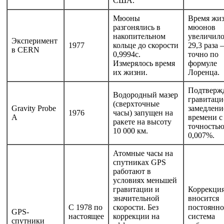
США.
Мюоны
Время жи
разгонялись в
мюонов
накопительном
увеличило
Эксперимент
1977
кольце до скорости
29,3 раза
в CERN
0,9994c.
точно по
Измерялось время
формуле
их жизни.
Лоренца.
Подтверж
Водородный мазер
гравитаци
(сверхточные
Gravity Probe
замедлени
1976
часы) запущен на
A
времени с
ракете на высоту
точность
10 000 км.
0,007%.
Атомные часы на
спутниках GPS
работают в
условиях меньшей
гравитации и
Коррекци
значительной
вносится
С 1978 по
скорости. Без
постоянно
GPS-
настоящее
коррекции на
система
спутники