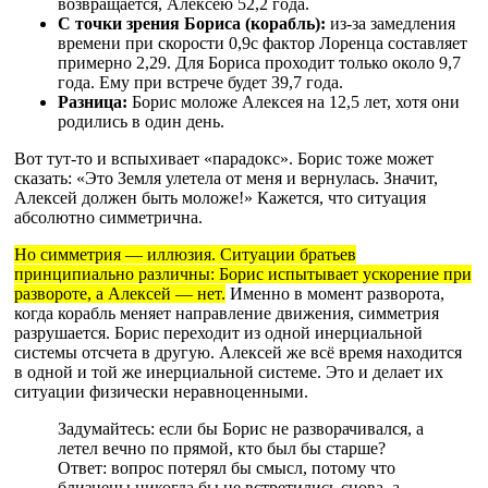
возвращается, Алексею 52,2 года.
С точки зрения Бориса (корабль):
из-за замедления
времени при скорости 0,9c фактор Лоренца составляет
примерно 2,29. Для Бориса проходит только около 9,7
года. Ему при встрече будет 39,7 года.
Разница:
Борис моложе Алексея на 12,5 лет, хотя они
родились в один день.
Вот тут-то и вспыхивает «парадокс». Борис тоже может
сказать: «Это Земля улетела от меня и вернулась. Значит,
Алексей должен быть моложе!» Кажется, что ситуация
абсолютно симметрична.
Но симметрия — иллюзия. Ситуации братьев
принципиально различны: Борис испытывает ускорение при
развороте, а Алексей — нет.
Именно в момент разворота,
когда корабль меняет направление движения, симметрия
разрушается. Борис переходит из одной инерциальной
системы отсчета в другую. Алексей же всё время находится
в одной и той же инерциальной системе. Это и делает их
ситуации физически неравноценными.
Задумайтесь: если бы Борис не разворачивался, а
летел вечно по прямой, кто был бы старше?
Ответ: вопрос потерял бы смысл, потому что
близнецы никогда бы не встретились снова, а