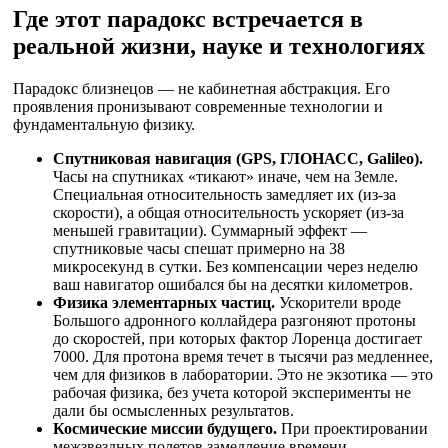
Где этот парадокс встречается в
реальной жизни, науке и технологиях
Парадокс близнецов — не кабинетная абстракция. Его
проявления пронизывают современные технологии и
фундаментальную физику.
Спутниковая навигация (GPS, ГЛОНАСС, Galileo).
Часы на спутниках «тикают» иначе, чем на Земле.
Специальная относительность замедляет их (из-за
скорости), а общая относительность ускоряет (из-за
меньшей гравитации). Суммарный эффект —
спутниковые часы спешат примерно на 38
микросекунд в сутки. Без компенсации через неделю
ваш навигатор ошибался бы на десятки километров.
Физика элементарных частиц.
Ускорители вроде
Большого адронного коллайдера разгоняют протоны
до скоростей, при которых фактор Лоренца достигает
7000. Для протона время течет в тысячи раз медленнее,
чем для физиков в лаборатории. Это не экзотика — это
рабочая физика, без учета которой эксперименты не
дали бы осмысленных результатов.
Космические миссии будущего.
При проектировании
межзвездных полетов замедление времени —