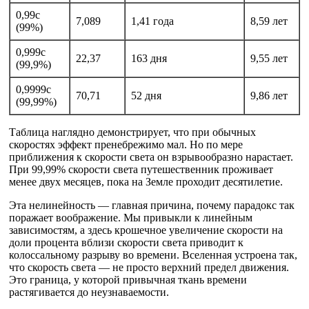
0,99c
7,089
1,41 года
8,59 лет
(99%)
0,999c
22,37
163 дня
9,55 лет
(99,9%)
0,9999c
70,71
52 дня
9,86 лет
(99,99%)
Таблица наглядно демонстрирует, что при обычных
скоростях эффект пренебрежимо мал. Но по мере
приближения к скорости света он взрывообразно нарастает.
При 99,99% скорости света путешественник проживает
менее двух месяцев, пока на Земле проходит десятилетие.
Эта нелинейность — главная причина, почему парадокс так
поражает воображение. Мы привыкли к линейным
зависимостям, а здесь крошечное увеличение скорости на
доли процента вблизи скорости света приводит к
колоссальному разрыву во времени. Вселенная устроена так,
что скорость света — не просто верхний предел движения.
Это граница, у которой привычная ткань времени
растягивается до неузнаваемости.