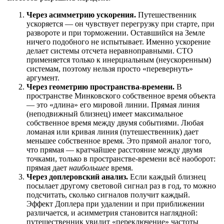
Через асимметрию ускорения.
Путешественник
ускоряется — он чувствует перегрузку при старте, при
развороте и при торможении. Оставшийся на Земле
ничего подобного не испытывает. Именно ускорение
делает системы отсчета неравноправными. СТО
применяется только к инерциальным (неускоренным)
системам, поэтому нельзя просто «перевернуть»
аргумент.
Через геометрию пространства-времени.
В
пространстве Минковского собственное время объекта
— это «длина» его мировой линии. Прямая линия
(неподвижный близнец) имеет максимальное
собственное время между двумя событиями. Любая
ломаная или кривая линия (путешественник) дает
меньшее собственное время. Это прямой аналог того,
что прямая — кратчайшее расстояние между двумя
точками, только в пространстве-времени всё наоборот:
прямая дает
наибольшее
время.
Через доплеровский анализ.
Если каждый близнец
посылает другому световой сигнал раз в год, то можно
подсчитать, сколько сигналов получит каждый.
Эффект Доплера при удалении и при приближении
различается, и асимметрия становится наглядной:
путешественник увидит «переключение» частоты