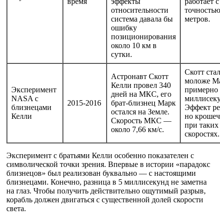
время
эффекты
работает с
относительности
точностью
система давала бы
метров.
ошибку
позиционирования
около 10 км в
сутки.
Скотт ста
Астронавт Скотт
моложе М
Келли провел 340
Эксперимент
примерно 
дней на МКС, его
NASA с
миллисеку
2015-2016
брат-близнец Марк
близнецами
Эффект ре
остался на Земле.
Келли
но крошеч
Скорость МКС —
при таких
около 7,66 км/с.
скоростях.
Эксперимент с братьями Келли особенно показателен с
символической точки зрения. Впервые в истории «парадокс
близнецов» был реализован буквально — с настоящими
близнецами. Конечно, разница в 5 миллисекунд не заметна
на глаз. Чтобы получить действительно ощутимый разрыв,
корабль должен двигаться с существенной долей скорости
света.