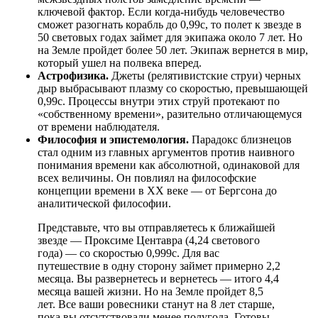
ключевой фактор. Если когда-нибудь человечество
сможет разогнать корабль до 0,99c, то полет к звезде в
50 световых годах займет для экипажа около 7 лет. Но
на Земле пройдет более 50 лет. Экипаж вернется в мир,
который ушел на полвека вперед.
Астрофизика.
Джеты (релятивистские струи) черных
дыр выбрасывают плазму со скоростью, превышающей
0,99c. Процессы внутри этих струй протекают по
«собственному времени», разительно отличающемуся
от времени наблюдателя.
Философия и эпистемология.
Парадокс близнецов
стал одним из главных аргументов против наивного
понимания времени как абсолютной, одинаковой для
всех величины. Он повлиял на философские
концепции времени в XX веке — от Бергсона до
аналитической философии.
Представьте, что вы отправляетесь к ближайшей
звезде — Проксиме Центавра (4,24 светового
года) — со скоростью 0,999c. Для вас
путешествие в одну сторону займет примерно 2,2
месяца. Вы развернетесь и вернетесь — итого 4,4
месяца вашей жизни. Но на Земле пройдет 8,5
лет. Все ваши ровесники станут на 8 лет старше,
пока вы отсутствовали менее полугода. Готовы