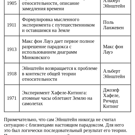
Альберт
1905
относительности, описание
Эйнштейн
замедления времени
Формулировка мысленного
Поль
1911
эксперимента с путешественником
Ланжевен
и оставшимся на Земле
Макс фон Лауэ дает первое полное
разрешение парадокса с
Макс фон
1913
использованием диаграмм
Лауэ
Минковского
Эйнштейн возвращается к проблеме
Альберт
1918
в контексте общей теории
Эйнштейн
относительности
Джозеф
Эксперимент Хафеле-Китинга:
Хафеле,
1971
атомные часы облетают Землю на
Ричард
самолетах
Китинг
Примечательно, что сам Эйнштейн никогда не считал
ситуацию с близнецами настоящим парадоксом. Для него
это был логически последовательный результат его теории.