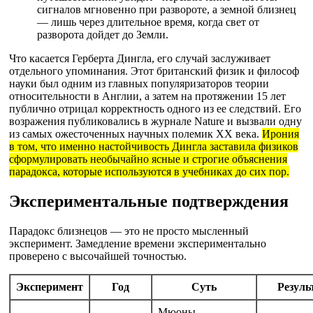
сигналов мгновенно при развороте, а земной близнец
— лишь через длительное время, когда свет от
разворота дойдет до Земли.
Что касается Герберта Дингла, его случай заслуживает
отдельного упоминания. Этот британский физик и философ
науки был одним из главных популяризаторов теории
относительности в Англии, а затем на протяжении 15 лет
публично отрицал корректность одного из ее следствий. Его
возражения публиковались в журнале Nature и вызвали одну
из самых ожесточенных научных полемик XX века.
Ирония
в том, что именно настойчивость Дингла заставила физиков
сформулировать необычайно ясные и строгие объяснения
парадокса, которые используются в учебниках до сих пор.
Экспериментальные подтверждения
Парадокс близнецов — это не просто мысленный
эксперимент. Замедление времени экспериментально
проверено с высочайшей точностью.
Эксперимент
Год
Суть
Резуль
Мюоны,