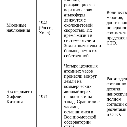
рождающиеся в
верхних слоях
Количеств
атмосферы,
мюонов,
движутся с
1941
достигаю
Мюонные
околосветовой
(Росси,
поверхнос
наблюдения
скоростью. Их
Холл)
соответст
время жизни в
предсказ
системе отсчета
СТО.
Земли значительно
больше, чем в их
собственной.
Четыре цезиевых
атомных часов
пронесли вокруг
Расхожде
Земли на
составило
коммерческих
десятки
Эксперимент
авиалайнерах —
наносекун
Хафеле-
1971
на восток и на
полном
Китинга
запад. Сравнили с
согласии с
часами,
расчетам
оставшимися в
и ОТО.
Военно-морской
обсерватории