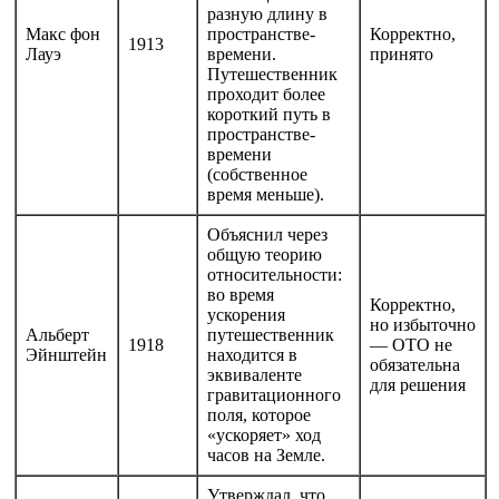
разную длину в
Макс фон
пространстве-
Корректно,
1913
Лауэ
времени.
принято
Путешественник
проходит более
короткий путь в
пространстве-
времени
(собственное
время меньше).
Объяснил через
общую теорию
относительности:
во время
Корректно,
ускорения
но избыточно
Альберт
путешественник
1918
— ОТО не
Эйнштейн
находится в
обязательна
эквиваленте
для решения
гравитационного
поля, которое
«ускоряет» ход
часов на Земле.
Утверждал, что