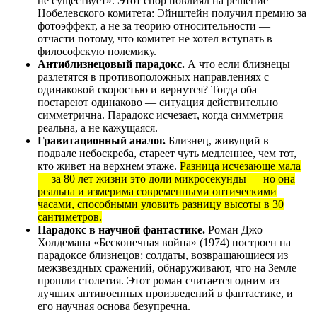
не существует». Этот спор повлиял на решение
Нобелевского комитета: Эйнштейн получил премию за
фотоэффект, а не за теорию относительности —
отчасти потому, что комитет не хотел вступать в
философскую полемику.
Антиблизнецовый парадокс.
А что если близнецы
разлетятся в противоположных направлениях с
одинаковой скоростью и вернутся? Тогда оба
постареют одинаково — ситуация действительно
симметрична. Парадокс исчезает, когда симметрия
реальна, а не кажущаяся.
Гравитационный аналог.
Близнец, живущий в
подвале небоскреба, стареет чуть медленнее, чем тот,
кто живет на верхнем этаже.
Разница исчезающе мала
— за 80 лет жизни это доли микросекунды — но она
реальна и измерима современными оптическими
часами, способными уловить разницу высоты в 30
сантиметров.
Парадокс в научной фантастике.
Роман Джо
Холдемана «Бесконечная война» (1974) построен на
парадоксе близнецов: солдаты, возвращающиеся из
межзвездных сражений, обнаруживают, что на Земле
прошли столетия. Этот роман считается одним из
лучших антивоенных произведений в фантастике, и
его научная основа безупречна.