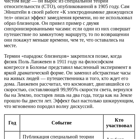
чистом виде — он вырос из специальной теории
относительности (СТО), опубликованной в 1905 году. Сам
Эйнштейн в своей работе «К электродинамике движущихся
тел» описал эффект замедления времени, но не использовал
образ близнецов. Он привел пример с двумя
синхронизированными часами: если одни из них совершат
путешествие по замкнутому маршруту, то по возвращении
они покажут меньше времени, чем те, что оставались на
месте.
Термин «парадокс близнецов» закрепился позже, когда
физик Поль Ланжевен в 1911 году на философском
конгрессе в Болонье представил мысленный эксперимент в
яркой драматической форме. Он заменил абстрактные часы
на живых людей — путешественника и того, кто ждет его
дома. Ланжевен рассчитал, что космонавт, двигавшийся со
скоростью, составляющей 99,995% скорости света, вернулся
бы на Землю, постарев лишь на два года, тогда как на Земле
прошло бы двести лет. Эффект был настолько шокирующим,
что мгновенно породил волну дискуссий.
Кто
Год
Событие
участвовал
Публикация специальной теории