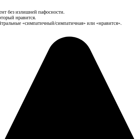
мент без излишней пафосности.
который нравится.
йтральные «симпатичный/симпатичная» или «нравится».