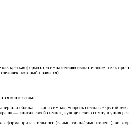
как краткая форма от «симпатичная/симпатичный» и как простое
 (человек, который нравится).
аются контекстом:
манер или облика — «она симпа», «парень симпа», «крутой лук, 
«краш» — «писал своей симпе», «увидел свою симпу в универе».
кая форма прилагательного («симпатична/симпатичен»), во втор