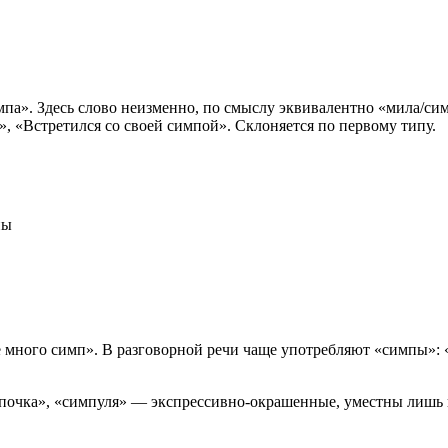
импа». Здесь слово неизменно, по смыслу эквивалентно «мила/си
», «Встретился со своей симпой». Склоняется по первому типу.
пы
е много симп». В разговорной речи чаще употребляют «симпы»: 
мпочка», «симпуля» — экспрессивно-окрашенные, уместны лишь