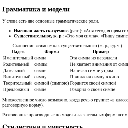
Грамматика и модели
У слова есть две основные грамматические роли.
Именная часть сказуемого
(разг.): «Аня сегодня прям с
Существительное, ж. р.
: «Это моя симпа», «Пишу симпе
Склонение «симпа» как существительного (ж. р., ед. ч.)
Падеж
Форма
Пример
Именительный
симпа
Эта симпа из параллели
Родительный
симпы
Не хватает внимания от сим
Дательный
симпе
Написал симпе утром
Винительный
симпу
Пригласил симпу в кино
Творительный
симпой (симпою)
Гордится своей симпой
Предложный
симпе
Говорил о своей симпе
Множественное число возможно, когда речь о группе: «в класс
разговорную норму).
Разговорные производные по модели ласкательных форм: «си
Стилистика и уместность