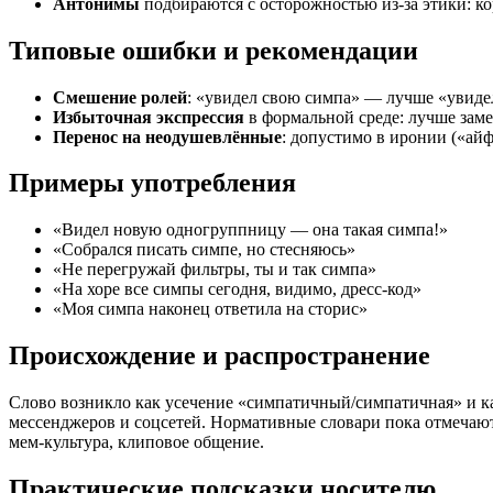
Антонимы
подбираются с осторожностью из‑за этики: ко
Типовые ошибки и рекомендации
Смешение ролей
: «увидел свою симпа» — лучше «увиде
Избыточная экспрессия
в формальной среде: лучше зам
Перенос на неодушевлённые
: допустимо в иронии («айф
Примеры употребления
«Видел новую одногруппницу — она такая симпа!»
«Собрался писать симпе, но стесняюсь»
«Не перегружай фильтры, ты и так симпа»
«На хоре все симпы сегодня, видимо, дресс‑код»
«Моя симпа наконец ответила на сторис»
Происхождение и распространение
Слово возникло как усечение «симпатичный/симпатичная» и как
мессенджеров и соцсетей. Нормативные словари пока отмечают
мем‑культура, клиповое общение.
Практические подсказки носителю