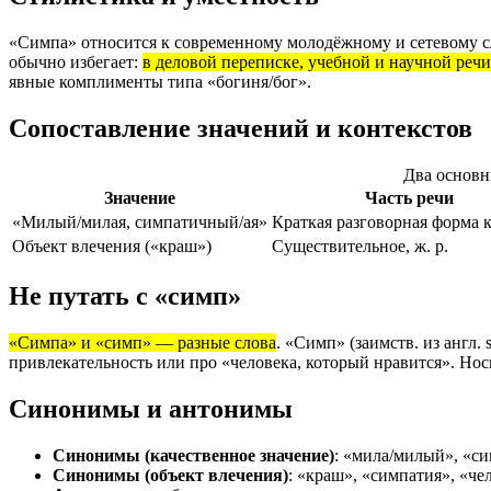
«Симпа» относится к современному молодёжному и сетевому сл
обычно избегает:
в деловой переписке, учебной и научной реч
явные комплименты типа «богиня/бог».
Сопоставление значений и контекстов
Два основн
Значение
Часть речи
«Милый/милая, симпатичный/ая»
Краткая разговорная форма к
Объект влечения («краш»)
Существительное, ж. р.
Не путать с «симп»
«Симпа» и «симп» — разные слова
. «Симп» (заимств. из англ
привлекательность или про «человека, который нравится». Носи
Синонимы и антонимы
Синонимы (качественное значение)
: «мила/милый», «с
Синонимы (объект влечения)
: «краш», «симпатия», «че