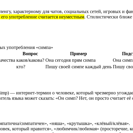
енгу, характерному для чатов, социальных сетей, игровых и ф
и его употребление считается неуместным
. Стилистически ближе 
ых употребления «симпа»
Вопрос
Пример
Подс
ачества
каков/какова?
Она сегодня прям симпа
Она симп
кто?
Пишу своей симпе каждый день
Пишу сво
. simp) — интернет-термин о человеке, который чрезмерно угожда
тель языка может сказать: «Он симп? Нет, он просто считает её
импатична/симпатичен», «няша», «крутышка», «клёвый/клёвая».
ловек, который нравится», «любимчик/любимая» (просторечие, к