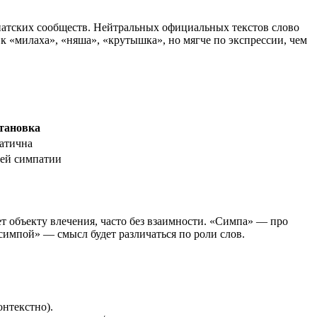
анатских сообществ. Нейтральных официальных текстов слово
к «милаха», «няша», «крутышка», но мягче по экспрессии, чем
тановка
атична
ей симпатии
ет объекту влечения, часто без взаимности. «Симпа» — про
 симпой» — смысл будет различаться по роли слов.
онтекстно).