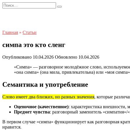
Перейти
Search
к
for:
содержанию
Главная
»
Статьи
симпа это кто сленг
Опубликовано
10.04.2026
Обновлено
10.04.2026
«Симпа» — разговорное молодёжное слово, используемое 
«она симпа» (она мила, привлекательна) или «моя симпа»
Семантика и употребление
Слово имеет два близких, но разных значения
, которые различ
Оценочное (качественное)
: характеристика внешности, 
Предмет чувства
: разговорный заменитель «симпатия»/
В первом случае «симпа» функционирует как разговорная крат
нравится.