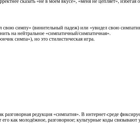
рректнее сказать «не в моём вкусе», «меня не цепляет», избегая
л свою симпу» (винительный падеж) или «увидел свою симпати
енить на нейтральное «симпатичный/симпатичная».
ончик симпа»), но это стилистическая игра.
 разговорная редукция «симпатия». В интернет‑среде фиксирует
 его как молодёжное, разговорное; культурные коды связывают