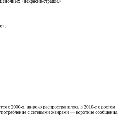
 оценочных «некрасив/страшн.»
ю».
ся с 2000‑х, широко распространилось в 2010‑е с ростом
 употребление с сетевыми жанрами — короткие сообщения,