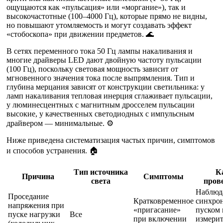
ощущаются как «пульсация» или «моргание»), так и
высокочастотные (100–4000 Гц), которые прямо не видны,
но повышают утомляемость и могут создавать эффект
«стобоскопа» при движении предметов. 🌊
В сетях переменного тока 50 Гц лампы накаливания и
многие драйверы LED дают двойную частоту пульсации
(100 Гц), поскольку световая мощность зависит от
мгновенного значения тока после выпрямления. Тип и
глубина мерцания зависят от конструкции светильника: у
ламп накаливания тепловая инерция сглаживает пульсации,
у люминесцентных с магнитным дросселем пульсации
высокие, у качественных светодиодных с импульсным
драйвером — минимальные. ⚙️
Ниже приведена систематизация частых причин, симптомов
и способов устранения. 🏠
Тип источника
К
Причина
Симптомы
света
пров
Наблюд
Проседание
Кратковременное
синхрон
напряжения при
«пригасание»
пуском 
пуске нагрузки
Все
при включении
измери