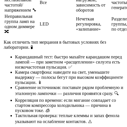
Все
частот
частотой/
зависимость от
генерат
напряжением 🔧
оборотов
Неправильная
Нечеткая
Раздели
группа ламп на
LED
регулировка,
группы,
одном диммере
«залипание»
по отде
🔀
Как отличить тип мерцания в бытовых условиях без
лаборатории. 🧪
Карандашный тест: быстро махайте карандашом перед
лампой — при заметном «расщеплении» силуэта есть
низкочастотная пульсация. ✅
Камера смартфона: наведите на свет, уменьшите
выдержку — полосы бегут при высоком коэффициенте
пульсации. 📱
Сравнение источников: поставьте рядом проблемную и
эталонную лампочки — различия проявятся сразу. 🔍
Корреляция по времени: если мигание совпадает со
стартом компрессора холодильника — причина в
пусковом токе. 🧊
Тактильная проверка: теплые клеммы и запах фенола
указывают на ослабление контактов. ⚠️