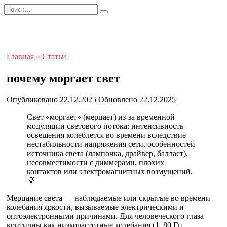
Перейти
Search
к
for:
содержанию
Главная
»
Статьи
почему моргает свет
Опубликовано
22.12.2025
Обновлено
22.12.2025
Свет «моргает» (мерцает) из‑за временной
модуляции светового потока: интенсивность
освещения колеблется во времени вследствие
нестабильности напряжения сети, особенностей
источника света (лампочка, драйвер, балласт),
несовместимости с диммерами, плохих
контактов или электромагнитных возмущений.
💡
Мерцание света — наблюдаемые или скрытые во времени
колебания яркости, вызываемые электрическими и
оптоэлектронными причинами. Для человеческого глаза
критичны как низкочастотные колебания (1–80 Гц,