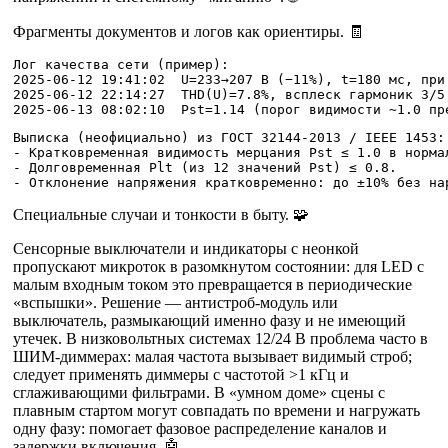
Фрагменты документов и логов как ориентиры. 🧾
Лог качества сети (пример):

2025-06-12 19:41:02  U=233→207 В (−11%), t=180 мс, при 
2025-06-12 22:14:27  THD(U)=7.8%, всплеск гармоник 3/5 
Выписка (неофициально) из ГОСТ 32144-2013 / IEEE 1453:

- Кратковременная видимость мерцания Pst ≤ 1.0 в нормал
- Долговременная Plt (из 12 значений Pst) ≤ 0.8.

Специальные случаи и тонкости в быту. 🧩
Сенсорные выключатели и индикаторы с неонкой
пропускают микроток в разомкнутом состоянии: для LED с
малым входным током это превращается в периодические
«вспышки». Решение — антистроб-модуль или
выключатель, размыкающий именно фазу и не имеющий
утечек. В низковольтных системах 12/24 В проблема часто в
ШИМ‑диммерах: малая частота вызывает видимый строб;
следует применять диммеры с частотой >1 кГц и
сглаживающими фильтрами. В «умном доме» сцены с
плавным стартом могут совпадать по времени и нагружать
одну фазу: помогает фазовое распределение каналов и
задержки включения. 🤖