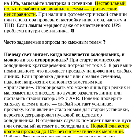
на 10%, вызывайте электрика и сетевиков.
Нестабильный
ноль и ослабленные вводные клеммы — критические
неисправности
. При наличии фотоэлектрической станции
или генератора проверьте настройку инвертора, частоту и
THD. Если лампы мерцают даже от качественного UPS —
проблема внутри светильника. 🧯
Часто задаваемые вопросы по смежным темам ❓
Почему свет мигает, когда включается холодильник, и
можно ли это игнорировать?
При старте компрессора
холодильник кратковременно потребляет ток в 5–8 раз выше
номинального, что вызывает просадку напряжения в слабых
линиях. Если проводка длинная или с малым сечением,
падение напряжения становится заметным как
«пригасание». Игнорировать это можно лишь при редких и
малозаметных эпизодах, но лучше разделить линии или
поставить стабилизатор/UPS с AVR. Полезно проверить
затяжку клемм в щите — слабый контакт усиливает
просадку. Если явление стало новым для старой установки,
вероятно, деградировал пусковой конденсатор
холодильника. В отдельных случаях помогает плавный пуск
или отдельный автомат на холодильник.
Нормой считается
краткая просадка до 10% без систематических мерцаний
.
Наблюдайте тренды: ухудшение — сигнал к ревизии