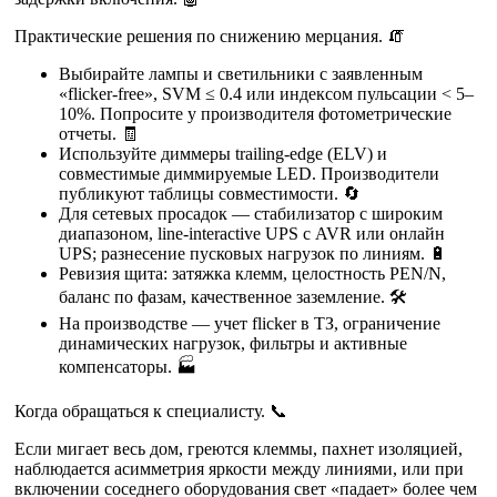
Практические решения по снижению мерцания. 🧯
Выбирайте лампы и светильники с заявленным
«flicker-free», SVM ≤ 0.4 или индексом пульсации < 5–
10%. Попросите у производителя фотометрические
отчеты. 🧾
Используйте диммеры trailing-edge (ELV) и
совместимые диммируемые LED. Производители
публикуют таблицы совместимости. 🔄
Для сетевых просадок — стабилизатор с широким
диапазоном, line-interactive UPS с AVR или онлайн
UPS; разнесение пусковых нагрузок по линиям. 🔋
Ревизия щита: затяжка клемм, целостность PEN/N,
баланс по фазам, качественное заземление. 🛠️
На производстве — учет flicker в ТЗ, ограничение
динамических нагрузок, фильтры и активные
компенсаторы. 🏭
Когда обращаться к специалисту. 📞
Если мигает весь дом, греются клеммы, пахнет изоляцией,
наблюдается асимметрия яркости между линиями, или при
включении соседнего оборудования свет «падает» более чем