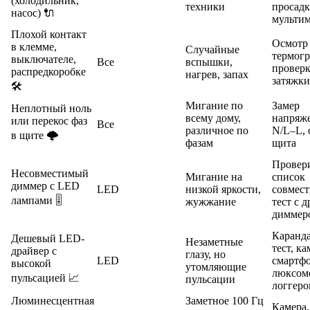
(холодильник,
техники
просад
насос) 🔌
мульти
Плохой контакт
Осмотр
в клемме,
Случайные
термогр
выключателе,
Все
вспышки,
провер
распредкоробке
нагрев, запах
затяжки
🛠️
Мигание по
Замер
Неплотный ноль
всему дому,
напряж
или перекос фаз
Все
различное по
N/L–L, 
в щите 🌩️
фазам
щита
Провер
Несовместимый
Мигание на
список
диммер с LED
LED
низкой яркости,
совмест
лампами 🎚️
жужжание
тест с 
диммер
Каранд
Дешевый LED-
Незаметные
тест, ка
драйвер с
глазу, но
LED
смартфо
высокой
утомляющие
люксоме
пульсацией 📈
пульсации
логгер
Люминесцентная
Заметное 100 Гц
Камера,