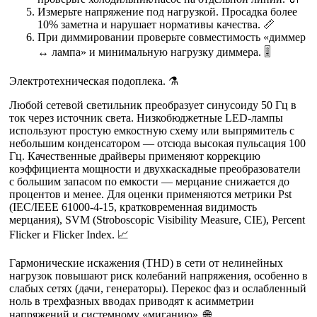
Измерьте напряжение под нагрузкой. Просадка более
10% заметна и нарушает нормативы качества. 📏
При диммировании проверьте совместимость «диммер
↔ лампа» и минимальную нагрузку диммера. 🎚️
Электротехническая подоплека. ⚗️
Любой сетевой светильник преобразует синусоиду 50 Гц в
ток через источник света. Низкобюджетные LED‑лампы
используют простую емкостную схему или выпрямитель с
небольшим конденсатором — отсюда высокая пульсация 100
Гц. Качественные драйверы применяют коррекцию
коэффициента мощности и двухкаскадные преобразователи
с большим запасом по емкости — мерцание снижается до
процентов и менее. Для оценки применяются метрики Pst
(IEC/IEEE 61000‑4‑15, кратковременная видимость
мерцания), SVM (Stroboscopic Visibility Measure, CIE), Percent
Flicker и Flicker Index. 📈
Гармонические искажения (THD) в сети от нелинейных
нагрузок повышают риск колебаний напряжения, особенно в
слабых сетях (дачи, генераторы). Перекос фаз и ослабленный
ноль в трехфазных вводах приводят к асимметрии
напряжений и системному «миганию». 🌐