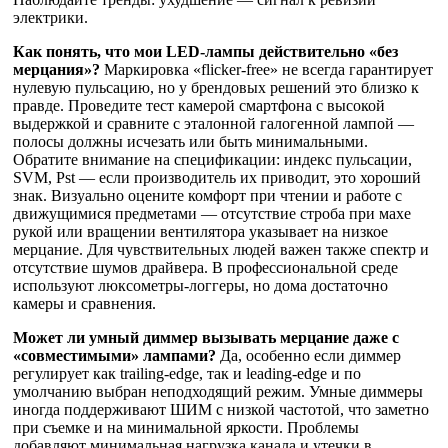
электрики.
Как понять, что мои LED-лампы действительно «без
мерцания»?
Маркировка «flicker-free» не всегда гарантирует
нулевую пульсацию, но у брендовых решений это близко к
правде. Проведите тест камерой смартфона с высокой
выдержкой и сравните с эталонной галогенной лампой —
полосы должны исчезать или быть минимальными.
Обратите внимание на спецификации: индекс пульсации,
SVM, Pst — если производитель их приводит, это хороший
знак. Визуально оцените комфорт при чтении и работе с
движущимися предметами — отсутствие строба при махе
рукой или вращении вентилятора указывает на низкое
мерцание. Для чувствительных людей важен также спектр и
отсутствие шумов драйвера. В профессиональной среде
используют люксометры-логгеры, но дома достаточно
камеры и сравнения.
Может ли умный диммер вызывать мерцание даже с
«совместимыми» лампами?
Да, особенно если диммер
регулирует как trailing-edge, так и leading-edge и по
умолчанию выбран неподходящий режим. Умные диммеры
иногда поддерживают ШИМ с низкой частотой, что заметно
при съемке и на минимальной яркости. Проблемы
добавляют минимальная нагрузка канала и утечки в