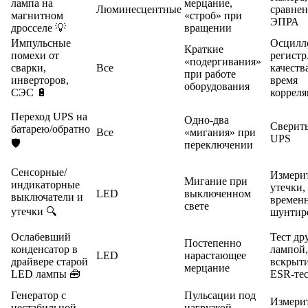
лампа на
мерцание,
Люминесцентные
сравнен
магнитном
«строб» при
ЭПРА
дросселе 💡
вращении
Импульсные
Осцилл
Краткие
помехи от
регистр
«подергивания»
сварки,
Все
качества
при работе
инверторов,
время
оборудования
СЭС 🔋
коррел
Переход UPS на
Одно-два
Сверить
батарею/обратно
Все
«мигания» при
UPS
🛡️
переключении
Сенсорные/
Измерит
Мигание при
индикаторные
утечки,
LED
выключенном
выключатели и
времен
свете
утечки 🔍
шунтир
Ослабевший
Тест др
Постепенно
конденсатор в
лампой,
LED
нарастающее
драйвере старой
вскрыти
мерцание
LED лампы 🧰
ESR-те
Генератор с
Пульсации под
Измери
нестабильной
нагрузкой,