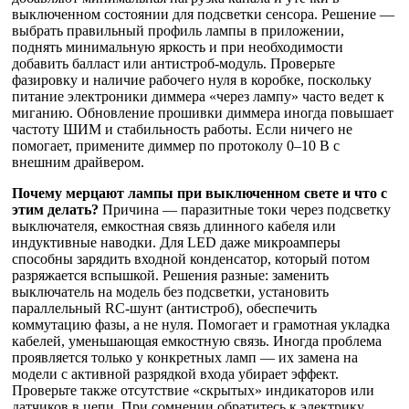
выключенном состоянии для подсветки сенсора. Решение —
выбрать правильный профиль лампы в приложении,
поднять минимальную яркость и при необходимости
добавить балласт или антистроб-модуль. Проверьте
фазировку и наличие рабочего нуля в коробке, поскольку
питание электроники диммера «через лампу» часто ведет к
миганию. Обновление прошивки диммера иногда повышает
частоту ШИМ и стабильность работы. Если ничего не
помогает, примените диммер по протоколу 0–10 В с
внешним драйвером.
Почему мерцают лампы при выключенном свете и что с
этим делать?
Причина — паразитные токи через подсветку
выключателя, емкостная связь длинного кабеля или
индуктивные наводки. Для LED даже микроамперы
способны зарядить входной конденсатор, который потом
разряжается вспышкой. Решения разные: заменить
выключатель на модель без подсветки, установить
параллельный RC‑шунт (антистроб), обеспечить
коммутацию фазы, а не нуля. Помогает и грамотная укладка
кабелей, уменьшающая емкостную связь. Иногда проблема
проявляется только у конкретных ламп — их замена на
модели с активной разрядкой входа убирает эффект.
Проверьте также отсутствие «скрытых» индикаторов или
датчиков в цепи. При сомнении обратитесь к электрику,