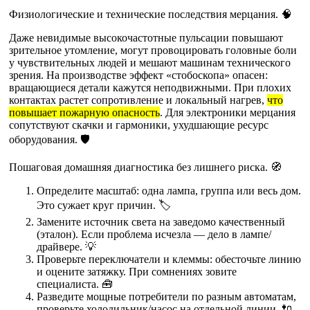
Физиологические и технические последствия мерцания. 🧠
Даже невидимые высокочастотные пульсации повышают
зрительное утомление, могут провоцировать головные боли
у чувствительных людей и мешают машинам технического
зрения. На производстве эффект «стобоскопа» опасен:
вращающиеся детали кажутся неподвижными. При плохих
контактах растет сопротивление и локальный нагрев,
что
повышает пожарную опасность
. Для электроники мерцания
сопутствуют скачки и гармоники, ухудшающие ресурс
оборудования. 🛡️
Пошаговая домашняя диагностика без лишнего риска. 🧭
Определите масштаб: одна лампа, группа или весь дом.
Это сужает круг причин. 🏷️
Замените источник света на заведомо качественный
(эталон). Если проблема исчезла — дело в лампе/
драйвере. 💡
Проверьте переключатели и клеммы: обесточьте линию
и оцените затяжку. При сомнениях зовите
специалиста. 🧰
Разведите мощные потребители по разным автоматам,
проверьте холодильник/насос на отдельной линии. 🔌