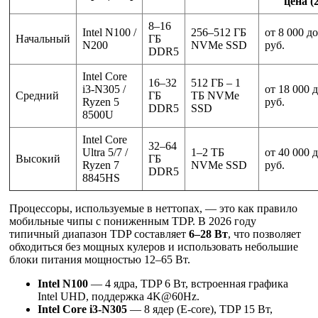
цена (
8–16
Intel N100 /
256–512 ГБ
от 8 000 д
Начальный
ГБ
N200
NVMe SSD
руб.
DDR5
Intel Core
16–32
512 ГБ – 1
i3-N305 /
от 18 000 
Средний
ГБ
ТБ NVMe
Ryzen 5
руб.
DDR5
SSD
8500U
Intel Core
32–64
Ultra 5/7 /
1–2 ТБ
от 40 000 
Высокий
ГБ
Ryzen 7
NVMe SSD
руб.
DDR5
8845HS
Процессоры, используемые в неттопах, — это как правило
мобильные чипы с пониженным TDP. В 2026 году
типичный диапазон TDP составляет
6–28 Вт
, что позволяет
обходиться без мощных кулеров и использовать небольшие
блоки питания мощностью 12–65 Вт.
Intel N100
— 4 ядра, TDP 6 Вт, встроенная графика
Intel UHD, поддержка 4K@60Hz.
Intel Core i3-N305
— 8 ядер (E-core), TDP 15 Вт,