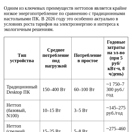
Одним из ключевых преимуществ неттопов является крайне
низкое энергопотребление по сравнению с традиционными
настольными ПК. В 2026 году это особенно актуально в
условиях роста тарифов на электроэнергию и интереса к
экологичным решениям.
Годовые
затраты
Среднее
на эл-во
Тип
потребление
Потребление
(при 5
устройства
под
в простое
руб/
нагрузкой
кВт·ч, 8
ч/день)
~1 750–7
Традиционный
150–400 Вт
60–100 Вт
300 руб./
Desktop ПК
год
Неттоп
~145–275
(базовый,
10–15 Вт
3–5 Вт
руб./год
N100)
Неттоп
~275–460
(средний,
15–25 Вт
5–8 Вт