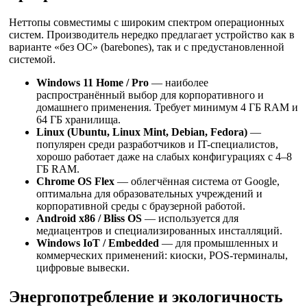
Неттопы совместимы с широким спектром операционных
систем. Производитель нередко предлагает устройство как в
варианте «без ОС» (barebones), так и с предустановленной
системой.
Windows 11 Home / Pro
— наиболее
распространённый выбор для корпоративного и
домашнего применения. Требует минимум 4 ГБ RAM и
64 ГБ хранилища.
Linux (Ubuntu, Linux Mint, Debian, Fedora)
—
популярен среди разработчиков и IT-специалистов,
хорошо работает даже на слабых конфигурациях с 4–8
ГБ RAM.
Chrome OS Flex
— облегчённая система от Google,
оптимальна для образовательных учреждений и
корпоративной среды с браузерной работой.
Android x86 / Bliss OS
— используется для
медиацентров и специализированных инсталляций.
Windows IoT / Embedded
— для промышленных и
коммерческих применений: киоски, POS-терминалы,
цифровые вывески.
Энергопотребление и экологичность