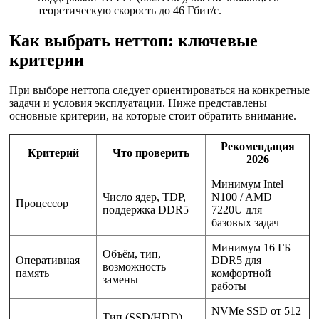
теоретическую скорость до 46 Гбит/с.
Как выбрать неттоп: ключевые
критерии
При выборе неттопа следует ориентироваться на конкретные
задачи и условия эксплуатации. Ниже представлены
основные критерии, на которые стоит обратить внимание.
Рекомендация
Критерий
Что проверить
2026
Минимум Intel
Число ядер, TDP,
N100 / AMD
Процессор
поддержка DDR5
7220U для
базовых задач
Минимум 16 ГБ
Объём, тип,
Оперативная
DDR5 для
возможность
память
комфортной
замены
работы
NVMe SSD от 512
Тип (SSD/HDD),