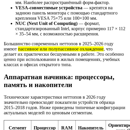
мм. Наиболее распространённый форм-фактор.
VESA-совместимые устройства
— крепятся на
заднюю панель монитора с помощью стандартного
крепления VESA 75×75 или 100×100 мм.
NUC (Next Unit of Computing)
— формат,
стандартизированный Intel, корпус примерно 117 × 112
× 35–54 мм, с возможностью расширения.
Большинство современных неттопов в 2025–2026 году
имеют
пассивное или полупассивное охлаждение
, что
делает их практически бесшумными в работе. Это особенно
ценно при использовании в жилых помещениях, учебных
классах и офисах открытого типа.
Аппаратная начинка: процессоры,
память и накопители
Технические характеристики неттопов в 2026 году
значительно превосходят показатели устройств образца
2015–2018 годов. Ниже приведены типичные конфигурации
актуальных моделей по ценовым сегментам.
Ориентир
Сегмент
Процессор
RAM
Накопитель