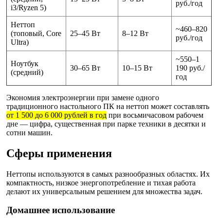
руб./год
i3/Ryzen 5)
Неттоп
~460–820
(топовый, Core
25–45 Вт
8–12 Вт
руб./год
Ultra)
~550–1
Ноутбук
30–65 Вт
10–15 Вт
190 руб./
(средний)
год
Экономия электроэнергии при замене одного
традиционного настольного ПК на неттоп может составлять
от 1 500 до 6 000 рублей в год
при восьмичасовом рабочем
дне — цифра, существенная при парке техники в десятки и
сотни машин.
Сферы применения
Неттопы используются в самых разнообразных областях. Их
компактность, низкое энергопотребление и тихая работа
делают их универсальным решением для множества задач.
Домашнее использование