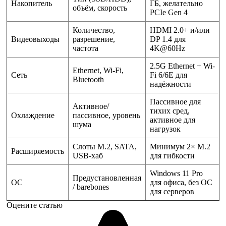
Накопитель
ГБ, желательно
объём, скорость
PCIe Gen 4
Количество,
HDMI 2.0+ и/или
Видеовыходы
разрешение,
DP 1.4 для
частота
4K@60Hz
2.5G Ethernet + Wi-
Ethernet, Wi-Fi,
Сеть
Fi 6/6E для
Bluetooth
надёжности
Пассивное для
Активное/
тихих сред,
Охлаждение
пассивное, уровень
активное для
шума
нагрузок
Слоты M.2, SATA,
Минимум 2× M.2
Расширяемость
USB-хаб
для гибкости
Windows 11 Pro
Предустановленная
ОС
для офиса, без ОС
/ barebones
для серверов
Оцените статью