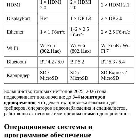
1 × HDMI
2 × HDMI
HDMI
2 × HDMI 2.1
2.0
2.0
DisplayPort
Нет
1 × DP 1.4
2 × DP 2.0
1–2 × 2.5
Ethernet
1 × 1 Гбит/с
2 × 2.5 Гбит/с
Гбит/с
Wi-Fi 5
Wi-Fi 6
Wi-Fi 6E / Wi-
Wi-Fi
(802.11ac)
(802.11ax)
Fi 7
Bluetooth
BT 4.2 / 5.0
BT 5.2
BT 5.3 / 5.4
SD /
SD /
SD Express /
Кардридер
MicroSD
MicroSD
MicroSD
Большинство топовых неттопов 2025–2026 года
поддерживают подключение до
3–4 мониторов
одновременно
, что делает их привлекательными для
трейдеров, операторов видеонаблюдения и специалистов,
работающих с несколькими приложениями одновременно.
Операционные системы и
программное обеспечение