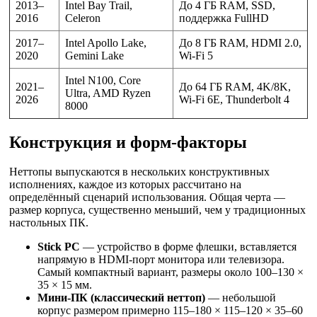
2013–
Intel Bay Trail,
До 4 ГБ RAM, SSD,
2016
Celeron
поддержка FullHD
2017–
Intel Apollo Lake,
До 8 ГБ RAM, HDMI 2.0,
2020
Gemini Lake
Wi-Fi 5
Intel N100, Core
2021–
До 64 ГБ RAM, 4K/8K,
Ultra, AMD Ryzen
2026
Wi-Fi 6E, Thunderbolt 4
8000
Конструкция и форм-факторы
Неттопы выпускаются в нескольких конструктивных
исполнениях, каждое из которых рассчитано на
определённый сценарий использования. Общая черта —
размер корпуса, существенно меньший, чем у традиционных
настольных ПК.
Stick PC
— устройство в форме флешки, вставляется
напрямую в HDMI-порт монитора или телевизора.
Самый компактный вариант, размеры около 100–130 ×
35 × 15 мм.
Мини-ПК (классический неттоп)
— небольшой
корпус размером примерно 115–180 × 115–120 × 35–60