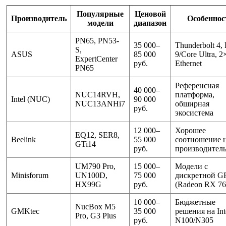
Популярные
Ценовой
Производитель
Особеннос
модели
диапазон
PN65, PN53-
35 000–
Thunderbolt 4,
S,
ASUS
85 000
9/Core Ultra, 2
ExpertCenter
руб.
Ethernet
PN65
Референсная
40 000–
NUC14RVH,
платформа,
Intel (NUC)
90 000
NUC13ANHi7
обширная
руб.
экосистема
12 000–
Хорошее
EQ12, SER8,
Beelink
55 000
соотношение ц
GTi14
руб.
производител
UM790 Pro,
15 000–
Модели с
Minisforum
UN100D,
75 000
дискретной G
HX99G
руб.
(Radeon RX 7
10 000–
Бюджетные
NucBox M5
GMKtec
35 000
решения на Int
Pro, G3 Plus
руб.
N100/N305