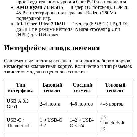
производительность уровня Core i5 10-го поколения.
AMD Ryzen 7 8845HS
— 8 ядер (16 потоков), TDP 28–
45 Вт, интегрированная графика Radeon 780M с
поддержкой игр.
Intel Core Ultra 7 165H
— 16 ядер (6P+8E+2LP), TDP
до 28 Вт в режиме неттопа, Neural Processing Unit
(NPU) для ИИ-задач.
Интерфейсы и подключения
Современные неттопы оснащены широким набором портов,
несмотря на компактный корпус. Количество и тип разъёмов
зависят от модели и ценового сегмента.
Тип
Базовый
Средний
Топовый
интерфейса
сегмент
сегмент
сегмент
USB-A 3.2
2–4 порта
4–6 портов
4–6 портов
Gen1
2 ×
USB-C /
1 × USB-C
1–2 × USB-
Thunderbolt
Thunderbolt
3.2
C 3.2/4
4/5