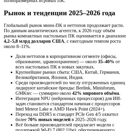
полноразмерных игровых ПК.
Рынок и тенденции 2025–2026 года
Глобальный рынок мини-ПК и неттопов продолжает расти.
По данным аналитических агентств, к 2026 году объём
рынка компактных настольных ПК оценивается в диапазоне
4,2–5,8 млрд долларов США
, с ежегодным темпом роста
около 8–11%.
Доля неттопов в корпоративном сегменте (офисы,
образование, здравоохранение) — около
35–40%
от
всех настольных ПК в новых закупках.
Крупнейшие рынки сбыта: США, Китай, Германия,
Великобритания, Япония, Индия.
Среди производителей по числу отгруженных единиц
лидируют китайские бренды: Beelink, Minisforum,
GMKtec — суммарно около
42% мирового объёма
.
Интеграция NPU (нейронных процессоров) для ИИ-
задач становится стандартом начиная с процессоров
Intel Meteor Lake и AMD Hawk Point (2024+).
Переход на DDR5 и стандарт PCIe Gen 4/5 охватил
более
70% новых моделей
в 2025–2026 году.
Всё больше производителей предлагает модели с
поддержкой Wi-Fi 7 (802.11be), обеспечивающего