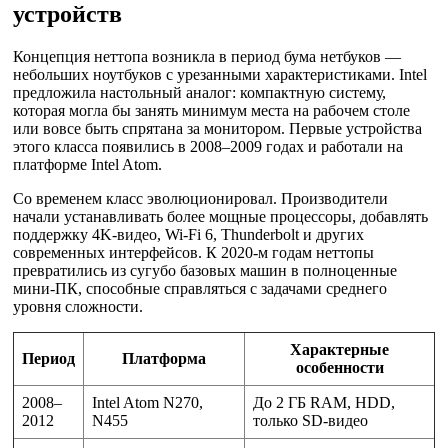
устройств
Концепция неттопа возникла в период бума нетбуков —
небольших ноутбуков с урезанными характеристиками. Intel
предложила настольный аналог: компактную систему,
которая могла бы занять минимум места на рабочем столе
или вовсе быть спрятана за монитором. Первые устройства
этого класса появились в 2008–2009 годах и работали на
платформе Intel Atom.
Со временем класс эволюционировал. Производители
начали устанавливать более мощные процессоры, добавлять
поддержку 4K-видео, Wi-Fi 6, Thunderbolt и других
современных интерфейсов. К 2020-м годам неттопы
превратились из сугубо базовых машин в полноценные
мини-ПК, способные справляться с задачами среднего
уровня сложности.
Характерные
Период
Платформа
особенности
2008–
Intel Atom N270,
До 2 ГБ RAM, HDD,
2012
N455
только SD-видео