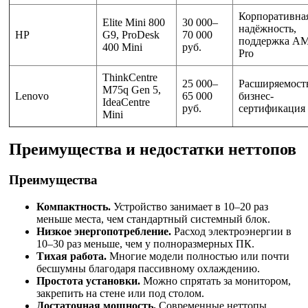
Корпоративна
Elite Mini 800
30 000–
надёжность,
HP
G9, ProDesk
70 000
поддержка A
400 Mini
руб.
Pro
ThinkCentre
25 000–
Расширяемост
M75q Gen 5,
Lenovo
65 000
бизнес-
IdeaCentre
руб.
сертификация
Mini
Преимущества и недостатки неттопов
Преимущества
Компактность.
Устройство занимает в 10–20 раз
меньше места, чем стандартный системный блок.
Низкое энергопотребление.
Расход электроэнергии в
10–30 раз меньше, чем у полноразмерных ПК.
Тихая работа.
Многие модели полностью или почти
бесшумны благодаря пассивному охлаждению.
Простота установки.
Можно спрятать за монитором,
закрепить на стене или под столом.
Достаточная мощность.
Современные неттопы