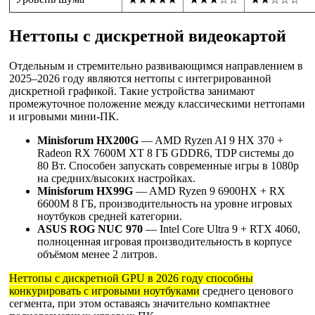
Неттопы с дискретной видеокартой
Отдельным и стремительно развивающимся направлением в
2025–2026 году являются неттопы с интегрированной
дискретной графикой. Такие устройства занимают
промежуточное положение между классическими неттопами
и игровыми мини-ПК.
Minisforum HX200G
— AMD Ryzen AI 9 HX 370 +
Radeon RX 7600M XT 8 ГБ GDDR6, TDP системы до
80 Вт. Способен запускать современные игры в 1080p
на средних/высоких настройках.
Minisforum HX99G
— AMD Ryzen 9 6900HX + RX
6600M 8 ГБ, производительность на уровне игровых
ноутбуков средней категории.
ASUS ROG NUC 970
— Intel Core Ultra 9 + RTX 4060,
полноценная игровая производительность в корпусе
объёмом менее 2 литров.
Неттопы с дискретной GPU в 2026 году способны
конкурировать с игровыми ноутбуками
среднего ценового
сегмента, при этом оставаясь значительно компактнее