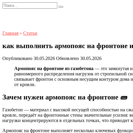
Перейти
Search
к
for:
содержанию
Главная
»
Статьи
как выполнить армопояс на фронтоне и
Опубликовано
30.05.2026
Обновлено
30.05.2026
Армопояс на фронтоне из газобетона
— это замкнутая и
равномерного распределения нагрузок от стропильной с
связывает фронтон с основным несущим контуром дома 
от кровли.
Зачем нужен армопояс на фронтоне 🧱
Газобетон — материал с высокой несущей способностью на сжа
кровле, передаёт на фронтонные стены значительные усилия: ве
нагрузки концентрируются в отдельных точках, что приводит 
Армопояс на фронтоне выполняет несколько ключевых функци