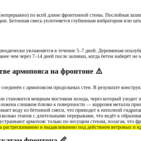
непрерывно) по всей длине фронтонной стены. Послойная заливк
ии. Бетонная смесь уплотняется глубинным вибратором или шт
иодически увлажняется в течение 5–7 дней. Деревянная опалубк
нее чем через 7–14 дней после заливки, когда бетон наберёт не
ве армопояса на фронтоне ⚠️
соединён с армопоясом продольных стен. В результате конструкц
и становится мощным мостиком холода, через который уходит зн
ложена слишком близко к поверхности — коррозия металла при
ивает воду из бетонной смеси, что приводит к неполной гидрат
колько этапов с длительными перерывами, что ведёт к образова
страивают армопояс только по несущим стенам, полагая, что фр
на растрескиванию и выдавливанию под действием ветровых и к
скатам фронтона 📏