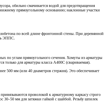
усора, обильно смачивается водой для предотвращения
по нижнему прямоугольному основанию; наклонные участки
азобетона по всей длине фронтонной стены. При деревянной
ль ЭППС.
ных по углам прямоугольного сечения. Хомуты из арматуры
я только для арматуры класса A400C (свариваемая).
нее 500 мм (или 40 диаметров стержня). Это обеспечивает
 привязываются проволокой к арматурному каркасу строго
с 30–50 мм для затяжки гайкой с шайбой. Резьбу шпилек