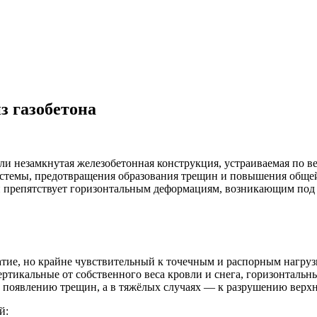
з газобетона
ли незамкнутая железобетонная конструкция, устраиваемая по в
истемы, предотвращения образования трещин и повышения обще
и препятствует горизонтальным деформациям, возникающим под 
тие, но крайне чувствительный к точечным и распорным нагруз
ртикальные от собственного веса кровли и снега, горизонтальны
к появлению трещин, а в тяжёлых случаях — к разрушению верхн
й: