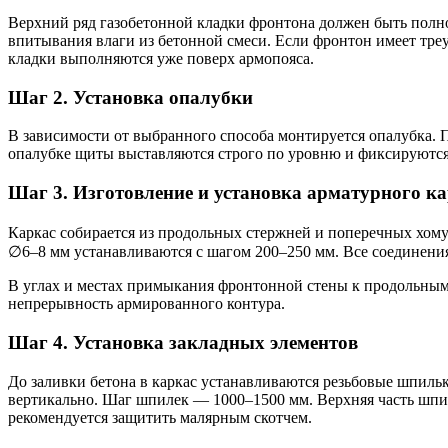
Верхний ряд газобетонной кладки фронтона должен быть полно
впитывания влаги из бетонной смеси. Если фронтон имеет тр
кладки выполняются уже поверх армопояса.
Шаг 2. Установка опалубки
В зависимости от выбранного способа монтируется опалубка. 
опалубке щиты выставляются строго по уровню и фиксируются
Шаг 3. Изготовление и установка арматурного к
Каркас собирается из продольных стержней и поперечных хом
∅6–8 мм устанавливаются с шагом 200–250 мм. Все соединения
В углах и местах примыкания фронтонной стены к продольным ст
непрерывность армированного контура.
Шаг 4. Установка закладных элементов
До заливки бетона в каркас устанавливаются резьбовые шпил
вертикально. Шаг шпилек — 1000–1500 мм. Верхняя часть шпил
рекомендуется защитить малярным скотчем.