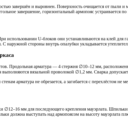
стью завершён и выровнен. Поверхность очищается от пыли и м
еугольное завершение, горизонтальный армопояс устраивается 
При использовании U-блоков они устанавливаются на клей для г
. С наружной стороны внутрь опалубки укладывается утеплите
аркаса
утов. Продольная арматура — 4 стержня ∅10–12 мм, расположен
 выполняются вязальной проволокой ∅1,2 мм. Сварка допускаетс
енам арматура не обрезается, а загибается с перехлёстом не ме
ьки ∅12–16 мм для последующего крепления мауэрлата. Шпильки
ьки должна выступать над армопоясом на высоту мауэрлата плю