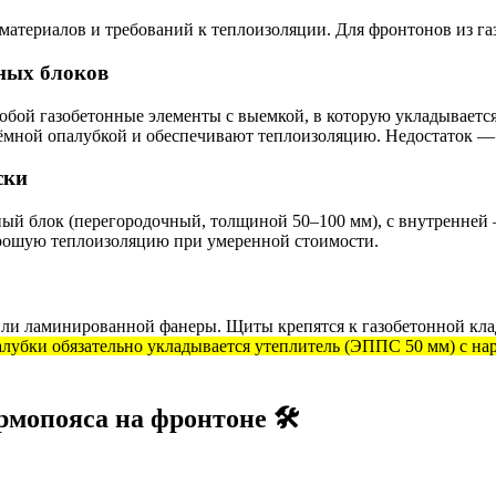
материалов и требований к теплоизоляции. Для фронтонов из га
нных блоков
обой газобетонные элементы с выемкой, в которую укладывается
ъёмной опалубкой и обеспечивают теплоизоляцию. Недостаток —
ски
ный блок (перегородочный, толщиной 50–100 мм), с внутренней
хорошую теплоизоляцию при умеренной стоимости.
или ламинированной фанеры. Щиты крепятся к газобетонной кл
лубки обязательно укладывается утеплитель (ЭППС 50 мм) с н
мопояса на фронтоне 🛠️