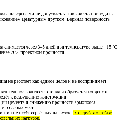
а с перерывами не допускается, так как это приводит к
ыкованием арматурным прутком. Верхняя поверхность
а снимается через 3–5 дней при температуре выше +15 °C.
 менее 70% проектной прочности.
ия не работает как единое целое и не воспринимает
ачительное количество тепла и образуется конденсат.
ведёт к разрушению конструкции.
ации цемента и снижению прочности армопояса.
нию слабых мест.
онтон не несёт серьёзных нагрузок.
Это грубая ошибка:
ровельных нагрузок.