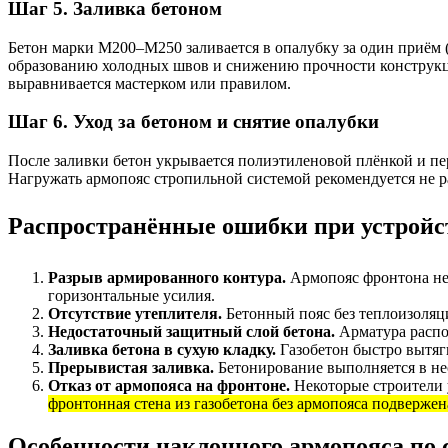
Шаг 5. Заливка бетоном
Бетон марки М200–М250 заливается в опалубку за один приём (
образованию холодных швов и снижению прочности конструкц
выравнивается мастерком или правилом.
Шаг 6. Уход за бетоном и снятие опалубки
После заливки бетон укрывается полиэтиленовой плёнкой и пер
Нагружать армопояс стропильной системой рекомендуется не ра
Распространённые ошибки при устройст
Разрыв армированного контура.
Армопояс фронтона не 
горизонтальные усилия.
Отсутствие утеплителя.
Бетонный пояс без теплоизоляци
Недостаточный защитный слой бетона.
Арматура распо
Заливка бетона в сухую кладку.
Газобетон быстро вытяг
Прерывистая заливка.
Бетонирование выполняется в нес
Отказ от армопояса на фронтоне.
Некоторые строители у
фронтонная стена из газобетона без армопояса подверже
Особенности наклонного армопояса по 