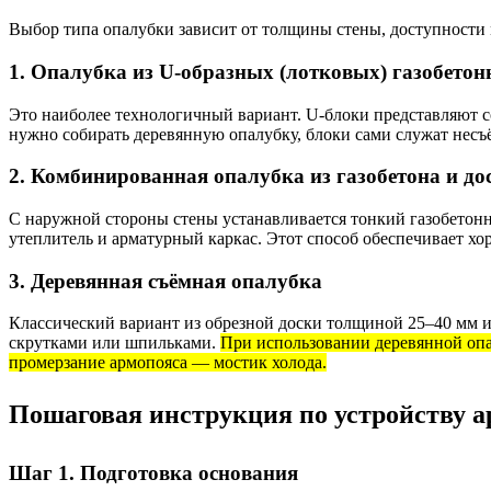
Выбор типа опалубки зависит от толщины стены, доступности 
1. Опалубка из U-образных (лотковых) газобето
Это наиболее технологичный вариант. U-блоки представляют с
нужно собирать деревянную опалубку, блоки сами служат нес
2. Комбинированная опалубка из газобетона и до
С наружной стороны стены устанавливается тонкий газобетон
утеплитель и арматурный каркас. Этот способ обеспечивает 
3. Деревянная съёмная опалубка
Классический вариант из обрезной доски толщиной 25–40 мм 
скрутками или шпильками.
При использовании деревянной опа
промерзание армопояса — мостик холода.
Пошаговая инструкция по устройству ар
Шаг 1. Подготовка основания