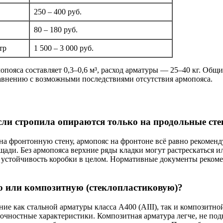
250 – 400 руб.
80 – 180 руб.
тр
1 500 – 3 000 руб.
пояса составляет 0,3–0,6 м³, расход арматуры — 25–40 кг. Общ
равнению с возможными последствиями отсутствия армопояса.
если стропила опираются только на продольные ст
на фронтонную стену, армопояс на фронтоне всё равно рекоменд
ди. Без армопояса верхние ряды кладки могут растрескаться ил
ю устойчивость коробки в целом. Нормативные документы реком
 или композитную (стеклопластиковую)?
ние как стальной арматуры класса A400 (AIII), так и композитн
рочностные характеристики. Композитная арматура легче, не по