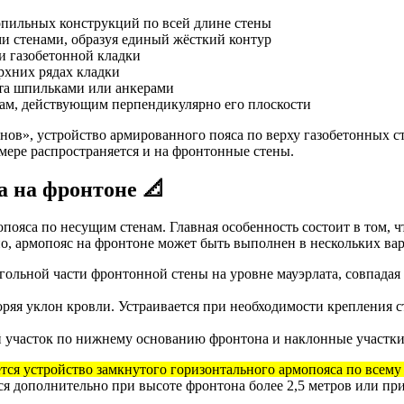
ропильных конструкций по всей длине стены
и стенами, образуя единый жёсткий контур
и газобетонной кладки
рхних рядах кладки
та шпильками или анкерами
ам, действующим перпендикулярно его плоскости
нов», устройство армированного пояса по верху газобетонных с
мере распространяется и на фронтонные стены.
 на фронтоне 📐
пояса по несущим стенам. Главная особенность состоит в том, 
, армопояс на фронтоне может быть выполнен в нескольких вар
ольной части фронтонной стены на уровне мауэрлата, совпадая
оряя уклон кровли. Устраивается при необходимости крепления 
 участок по нижнему основанию фронтона и наклонные участки 
ся устройство замкнутого горизонтального армопояса по всему 
 дополнительно при высоте фронтона более 2,5 метров или при 