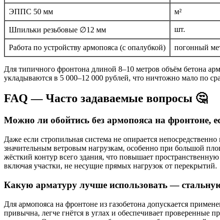
ЭППС 50 мм
м²
шт.
Шпильки резьбовые ∅12 мм
Работа по устройству армопояса (с опалубкой)
погонный ме
Для типичного фронтона длиной 8–10 метров объём бетона армо
укладываются в 5 000–12 000 рублей, что ничтожно мало по с
FAQ — Часто задаваемые вопросы 🤔
Можно ли обойтись без армопояса на фронтоне, 
Даже если стропильная система не опирается непосредственно 
значительным ветровым нагрузкам, особенно при большой площа
жёсткий контур всего здания, что повышает пространственну
включая участки, не несущие прямых нагрузок от перекрытий.
Какую арматуру лучше использовать — стальную
Для армопояса на фронтоне из газобетона допускается примене
привычна, легче гнётся в углах и обеспечивает проверенные п