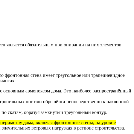
тен является обязательным при опирании на них элементов
что фронтонная стена имеет треугольное или трапециевидное
иантах:
 с основным армопоясом дома. Это наиболее распространённый
стропильных ног или обрешётки непосредственно к наклонной
по скатам, образуя замкнутый треугольный контур.
периметру дома, включая фронтонные стены, на уровне
значительных ветровых нагрузках в регионе строительства.