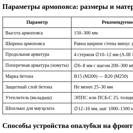
Параметры армопояса: размеры и мате
Параметр
Рекомендуемое
Высота армопояса
150–300 мм
Ширина армопояса
Равна ширине стены минус у
Продольная арматура
4 стержня ∅10–12 мм (A-III 
Поперечная арматура (хомуты)
∅6–8 мм с шагом 200–300 м
Марка бетона
B15 (М200) — B20 (М250)
Защитный слой бетона
Не менее 25–30 мм
Утеплитель (вкладыш)
ЭППС или ПСБ-С 25, толщи
Шпильки для мауэрлата
∅12–16 мм, шаг 1000–1500 
Способы устройства опалубки на фронто