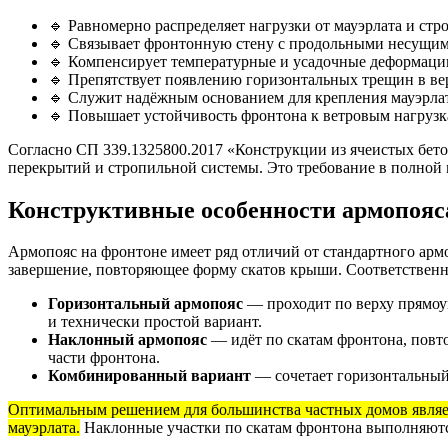
🔹 Равномерно распределяет нагрузки от мауэрлата и ст
🔹 Связывает фронтонную стену с продольными несущим
🔹 Компенсирует температурные и усадочные деформаци
🔹 Препятствует появлению горизонтальных трещин в ве
🔹 Служит надёжным основанием для крепления мауэрла
🔹 Повышает устойчивость фронтона к ветровым нагрузк
Согласно СП 339.1325800.2017 «Конструкции из ячеистых бето
перекрытий и стропильной системы. Это требование в полной 
Конструктивные особенности армопояса
Армопояс на фронтоне имеет ряд отличий от стандартного армо
завершение, повторяющее форму скатов крыши. Соответственно
Горизонтальный армопояс
— проходит по верху прямоуг
и технически простой вариант.
Наклонный армопояс
— идёт по скатам фронтона, повт
части фронтона.
Комбинированный вариант
— сочетает горизонтальный
Оптимальным решением для большинства частных домов являет
мауэрлата.
Наклонные участки по скатам фронтона выполняются