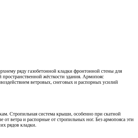
ерхнему ряду газобетонной кладки фронтонной стены для
й пространственной жёсткости здания. Армопояс
воздействием ветровых, снеговых и распорных усилий
кам. Стропильная система крыши, особенно при скатной
е от ветра и распорные от стропильных ног. Без армопояса эти
их рядов кладки.