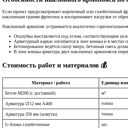
Если проект предусматривает кирпичный или газобетонный фр
наклонным граням фронтона и воспринимает нагрузки от обреш
Наклонный армопояс устраивается аналогично горизонтальном
Опалубка выставляется под углом, соответствующим укло
Арматурный каркас изгибается в зоне конька и в местах 
Бетонирование ведётся снизу вверх, бетонная смесь дол
В зоне конька арматура двух наклонных армопоясов пере
Стоимость работ и материалов 💰
Материал / работа
Единица изм
Бетон М200 (с доставкой)
м³
тонна
Арматура ∅12 мм A400
тонна
Арматура ∅8 мм (хомуты)
U-блоки газобетонные
шт.