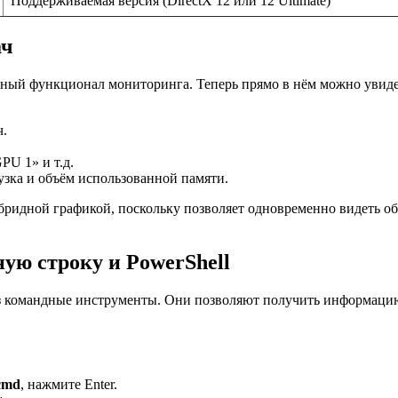
Поддерживаемая версия (DirectX 12 или 12 Ultimate)
ач
ный функционал мониторинга. Теперь прямо в нём можно увидет
ч.
PU 1» и т.д.
рузка и объём использованной памяти.
бридной графикой, поскольку позволяет одновременно видеть оба
ую строку и PowerShell
з командные инструменты. Они позволяют получить информацию 
cmd
, нажмите Enter.