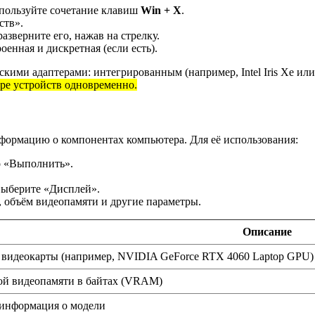
пользуйте сочетание клавиш
Win + X
.
ств».
зверните его, нажав на стрелку.
енная и дискретная (если есть).
кими адаптерами: интегрированным (например, Intel Iris Xe ил
ере устройств одновременно.
формацию о компонентах компьютера. Для её использования:
о «Выполнить».
выберите «Дисплей».
, объём видеопамяти и другие параметры.
Описание
 видеокарты (например, NVIDIA GeForce RTX 4060 Laptop GPU)
й видеопамяти в байтах (VRAM)
информация о модели