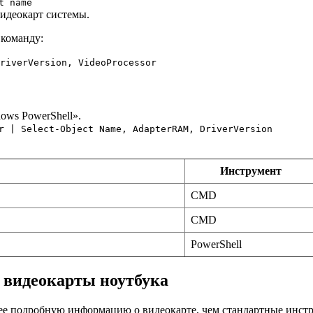
t name
видеокарт системы.
команду:
riverVersion, VideoProcessor
ows PowerShell».
r | Select-Object Name, AdapterRAM, DriverVersion
Инструмент
CMD
CMD
PowerShell
 видеокарты ноутбука
ее подробную информацию о видеокарте, чем стандартные инст