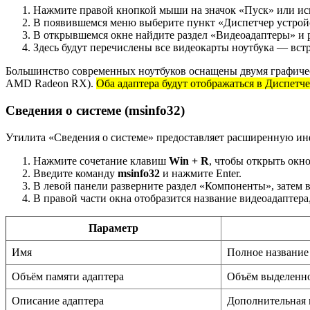
Нажмите правой кнопкой мыши на значок «Пуск» или ис
В появившемся меню выберите пункт «Диспетчер устрой
В открывшемся окне найдите раздел «Видеоадаптеры» и ра
Здесь будут перечислены все видеокарты ноутбука — встро
Большинство современных ноутбуков оснащены двумя графичес
AMD Radeon RX).
Оба адаптера будут отображаться в Диспетч
Сведения о системе (msinfo32)
Утилита «Сведения о системе» предоставляет расширенную ин
Нажмите сочетание клавиш
Win + R
, чтобы открыть окн
Введите команду
msinfo32
и нажмите Enter.
В левой панели разверните раздел «Компоненты», затем 
В правой части окна отобразится название видеоадаптера
Параметр
Имя
Полное название
Объём памяти адаптера
Объём выделенно
Описание адаптера
Дополнительная 