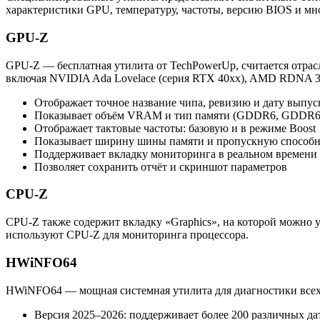
характеристики GPU, температуру, частоты, версию BIOS и мно
GPU-Z
GPU-Z — бесплатная утилита от TechPowerUp, считается отрас
включая NVIDIA Ada Lovelace (серия RTX 40xx), AMD RDNA 3/4 
Отображает точное название чипа, ревизию и дату выпус
Показывает объём VRAM и тип памяти (GDDR6, GDDR
Отображает тактовые частоты: базовую и в режиме Boost
Показывает ширину шины памяти и пропускную способн
Поддерживает вкладку мониторинга в реальном времени
Позволяет сохранить отчёт и скриншот параметров
CPU-Z
CPU-Z также содержит вкладку «Graphics», на которой можно 
используют CPU-Z для мониторинга процессора.
HWiNFO64
HWiNFO64 — мощная системная утилита для диагностики всех
Версия 2025–2026: поддерживает более 200 различных да