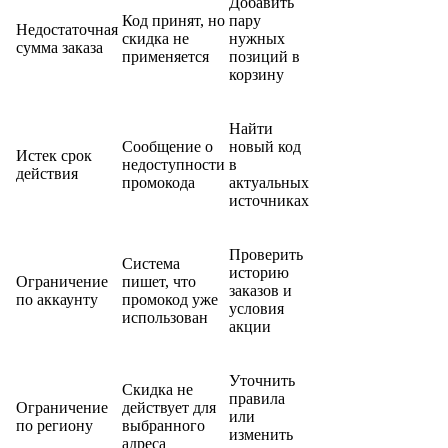
Добавить
Код принят, но
пару
Недостаточная
скидка не
нужных
сумма заказа
применяется
позиций в
корзину
Найти
Сообщение о
новый код
Истек срок
недоступности
в
действия
промокода
актуальных
источниках
Проверить
Система
историю
Ограничение
пишет, что
заказов и
по аккаунту
промокод уже
условия
использован
акции
Уточнить
Скидка не
правила
Ограничение
действует для
или
по региону
выбранного
изменить
адреса