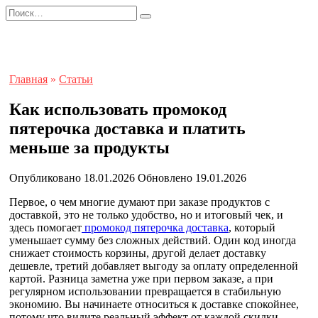
Перейти
Search
к
for:
содержанию
Главная
»
Статьи
Как использовать промокод
пятерочка доставка и платить
меньше за продукты
Опубликовано
18.01.2026
Обновлено
19.01.2026
Первое, о чем многие думают при заказе продуктов с
доставкой, это не только удобство, но и итоговый чек, и
здесь помогает
промокод пятерочка доставка
, который
уменьшает сумму без сложных действий. Один код иногда
снижает стоимость корзины, другой делает доставку
дешевле, третий добавляет выгоду за оплату определенной
картой. Разница заметна уже при первом заказе, а при
регулярном использовании превращается в стабильную
экономию. Вы начинаете относиться к доставке спокойнее,
потому что видите реальный эффект от каждой скидки.