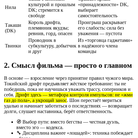
культурой и прошлым
«принадлежности» DK,
Нила
DK; стремится к
выбирает
свободе
самостоятельность
Король дрифта,
Проигрыш раскрывает
Такаши
племянник якудзы;
его слабость: сила без
(DK)
ревнив, горд, опасен
уважения — пустота
Проводник в
Из «торговца гаджетами»
Твинки
субкультуру, добытчик
в надёжного члена
и друг
команды
2. Смысл фильма — просто о главном
В основе — взросление через принятие правил чужого мира.
Токийский дрифт предъявляет жёсткое требование: ты не
победишь, пока не научишься уважать трассу, соперников и
себя.
Дрифт здесь — метафора контроля импульсов: не «жми
газ до пола», а укрощай занос
. Шон перестаёт мериться
удалью и начинает заботиться о последствиях — возвращает
долги, слушает наставника, берёт ответственность.
🧭 Выбор пути: вместо бегства — честная дуэль,
вместо эго — кодекса.
🔧 Дисциплина важнее «лошадей»: техника побеждает