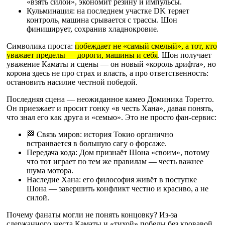
«взять силой», экономит резину и импульсы.
Кульминация: на последнем участке DK теряет
контроль, машина срывается с трассы. Шон
финиширует, сохранив хладнокровие.
Символика проста:
побеждает не «самый смелый», а тот, кто
уважает пределы — дороги, машины и себя
. Шон получает
уважение Каматы и сцены — он новый «король дрифта», но
корона здесь не про страх и власть, а про ответственность:
остановить насилие честной победой.
Последняя сцена — неожиданное камео Доминика Торетто.
Он приезжает и просит гонку «в честь Хана», давая понять,
что знал его как друга и «семью». Это не просто фан-сервис:
🏁 Связь миров: история Токио органично
встраивается в большую сагу о форсаже.
Передача кода: Дом признаёт Шона «своим», потому
что тот играет по тем же правилам — честь важнее
шума мотора.
Наследие Хана: его философия живёт в поступке
Шона — завершить конфликт честно и красиво, а не
силой.
Почему фанаты могли не понять концовку? Из‑за
сдержанного жеста Каматы и «тихой» победы без кровавой