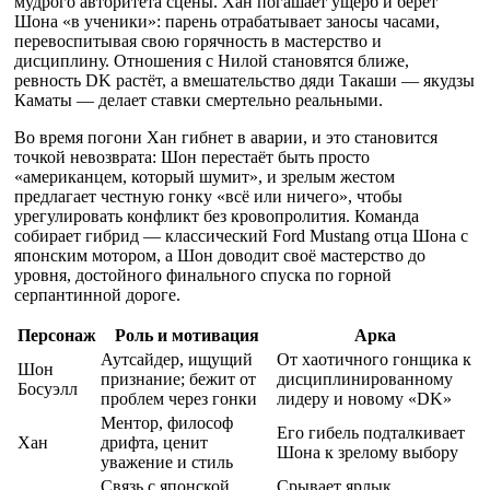
мудрого авторитета сцены. Хан погашает ущерб и берёт
Шона «в ученики»: парень отрабатывает заносы часами,
перевоспитывая свою горячность в мастерство и
дисциплину. Отношения с Нилой становятся ближе,
ревность DK растёт, а вмешательство дяди Такаши — якудзы
Каматы — делает ставки смертельно реальными.
Во время погони Хан гибнет в аварии, и это становится
точкой невозврата: Шон перестаёт быть просто
«американцем, который шумит», и зрелым жестом
предлагает честную гонку «всё или ничего», чтобы
урегулировать конфликт без кровопролития. Команда
собирает гибрид — классический Ford Mustang отца Шона с
японским мотором, а Шон доводит своё мастерство до
уровня, достойного финального спуска по горной
серпантинной дороге.
Персонаж
Роль и мотивация
Арка
Аутсайдер, ищущий
От хаотичного гонщика к
Шон
признание; бежит от
дисциплинированному
Босуэлл
проблем через гонки
лидеру и новому «DK»
Ментор, философ
Его гибель подталкивает
Хан
дрифта, ценит
Шона к зрелому выбору
уважение и стиль
Связь с японской
Срывает ярлык