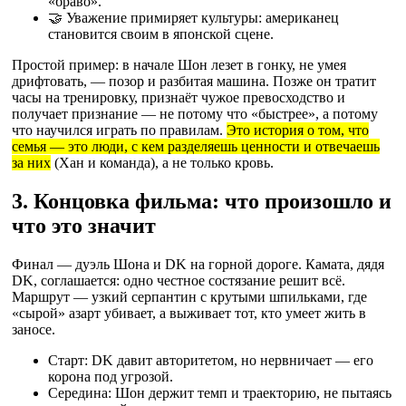
«браво».
🤝 Уважение примиряет культуры: американец
становится своим в японской сцене.
Простой пример: в начале Шон лезет в гонку, не умея
дрифтовать, — позор и разбитая машина. Позже он тратит
часы на тренировку, признаёт чужое превосходство и
получает признание — не потому что «быстрее», а потому
что научился играть по правилам.
Это история о том, что
семья — это люди, с кем разделяешь ценности и отвечаешь
за них
(Хан и команда), а не только кровь.
3. Концовка фильма: что произошло и
что это значит
Финал — дуэль Шона и DK на горной дороге. Камата, дядя
DK, соглашается: одно честное состязание решит всё.
Маршрут — узкий серпантин с крутыми шпильками, где
«сырой» азарт убивает, а выживает тот, кто умеет жить в
заносе.
Старт: DK давит авторитетом, но нервничает — его
корона под угрозой.
Середина: Шон держит темп и траекторию, не пытаясь