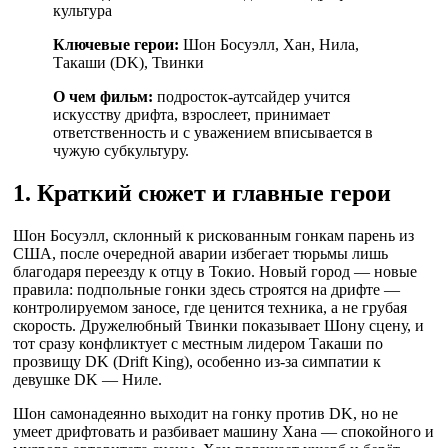
культура
Ключевые герои:
Шон Босуэлл, Хан, Нила,
Такаши (DK), Твинки
О чем фильм:
подросток-аутсайдер учится
искусству дрифта, взрослеет, принимает
ответственность и с уважением вписывается в
чужую субкультуру.
1. Краткий сюжет и главные герои
Шон Босуэлл, склонный к рискованным гонкам парень из
США, после очередной аварии избегает тюрьмы лишь
благодаря переезду к отцу в Токио. Новый город — новые
правила: подпольные гонки здесь строятся на дрифте —
контролируемом заносе, где ценится техника, а не грубая
скорость. Дружелюбный Твинки показывает Шону сцену, и
тот сразу конфликтует с местным лидером Такаши по
прозвищу DK (Drift King), особенно из‑за симпатии к
девушке DK — Ниле.
Шон самонадеянно выходит на гонку против DK, но не
умеет дрифтовать и разбивает машину Хана — спокойного и