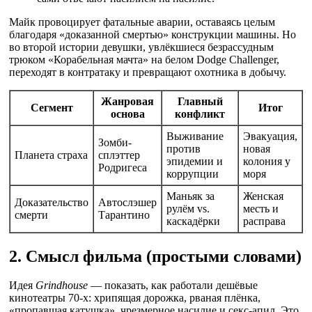
Майк провоцирует фатальные аварии, оставаясь целым
благодаря «доказанной смертью» конструкции машины. Но
во второй истории девушки, увлёкшиеся безрассудным
трюком «Корабельная мачта» на белом Dodge Challenger,
переходят в контратаку и превращают охотника в добычу.
Жанровая
Главный
Сегмент
Итог
основа
конфликт
Выживание
Эвакуация,
Зомби-
против
новая
Планета страха
сплэттер
эпидемии и
колония у
Родригеса
коррупции
моря
Маньяк за
Женская
Доказательство
Автослэшер
рулём vs.
месть и
смерти
Тарантино
каскадёрки
расправа
2. Смысл фильма (простыми словами)
Идея
Grindhouse
— показать, как работали дешёвые
кинотеатры 70-х: хрипящая дорожка, рваная плёнка,
«пропавшая катушка», чрезмерное насилие и секс-апил. Это