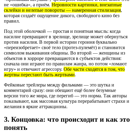
не «ошибка», а приём.
Неровности картинки, внезапные
склейки и нелепые повороты — намеренная стилизация
,
которая создаёт ощущение дикого, свободного кино без
правил.
Под этой оболочкой — простая и понятная мысль: когда
насилие превращают в зрелище, зрелище может обернуться
против насилия. В первой истории героиня буквально
«переизобретает» своё тело (протез-пулемёт) и становится
символом выживания общины. Во второй — женщины из
объектов в хорроре превращаются в субъектов действия:
сначала они играют по правилам жанра, но потом «ломают
игру» и отвечают агрессору.
Обе части сходятся в том, что
жертвы перестают быть жертвами
.
Фейковые трейлеры между фильмами — это шутка и
комментарий сразу: они обещают ещё более безумные
версии того же мира, где перегиб — это норма. Так авторы
показывают, как массовая культура перерабатывает страхи и
желания в яркие аттракционы.
3. Концовка: что происходит и как это
понять