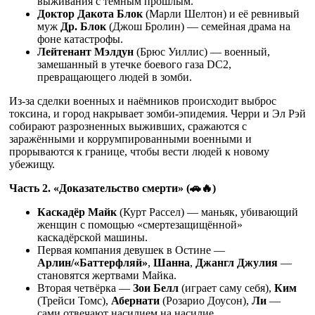
выживания с тёмным прошлым.
Доктор Дакота Блок
(Марли Шелтон) и её ревнивый
муж
Др. Блок
(Джош Бролин) — семейная драма на
фоне катастрофы.
Лейтенант Мэлдун
(Брюс Уиллис) — военный,
замешанный в утечке боевого газа DC2,
превращающего людей в зомби.
Из-за сделки военных и наёмников происходит выброс
токсина, и город накрывает зомби-эпидемия. Черри и Эл Рэй
собирают разрозненных выживших, сражаются с
заражёнными и коррумпированными военными и
прорываются к границе, чтобы вести людей к новому
убежищу.
Часть 2. «Доказательство смерти» (🚗🔥)
Каскадёр Майк
(Курт Рассел) — маньяк, убивающий
женщин с помощью «смертезащищённой»
каскадёрской машины.
Первая компания девушек в Остине —
Арлин/«Баттерфляй»
,
Шанна
,
Джангл Джулия
—
становятся жертвами Майка.
Вторая четвёрка —
Зои Белл
(играет саму себя),
Ким
(Трейси Томс),
Абернати
(Розарио Доусон),
Ли
—
сами отвечают насилием на насилие.