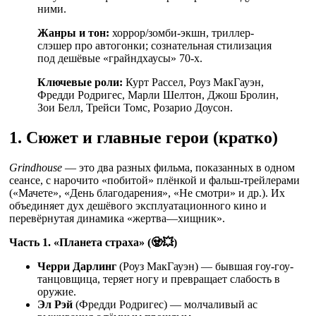
ними.
Жанры и тон:
хоррор/зомби-экшн, триллер-
слэшер про автогонки; сознательная стилизация
под дешёвые «грайндхаусы» 70-х.
Ключевые роли:
Курт Рассел, Роуз МакГауэн,
Фредди Родригес, Марли Шелтон, Джош Бролин,
Зои Белл, Трейси Томс, Розарио Доусон.
1. Сюжет и главные герои (кратко)
Grindhouse
— это два разных фильма, показанных в одном
сеансе, с нарочито «побитой» плёнкой и фальш-трейлерами
(«Мачете», «День благодарения», «Не смотри» и др.). Их
объединяет дух дешёвого эксплуатационного кино и
перевёрнутая динамика «жертва—хищник».
Часть 1. «Планета страха» (🧟💥)
Черри Дарлинг
(Роуз МакГауэн) — бывшая гоу-гоу-
танцовщица, теряет ногу и превращает слабость в
оружие.
Эл Рэй
(Фредди Родригес) — молчаливый ас