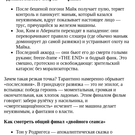
После бешеной погони Майк получает пулю, теряет
контроль и паникует: маньяк, который казался
неуязвимым, вдруг показывает настоящее лицо —
трус, прячущийся за железом машины.
Зои, Ким и Абернати переходят в нападение: они
переворачивают правило слэшера (где обычно маньяк
доминирует до самой развязки) и устраивают охоту на
Майка.
Последний аккорд — они бьют его до смерти голыми
руками; freeze-frame «THE END» и бодрый фанк. Это
смешно, гротескно и освобождающе: зрительский
катарсис без морализаторства.
Зачем такая резкая точка? Тарантино намеренно обрывает
«послесловия». В гриндхаусе развязка — это не эпилог, а
вспышка: победа героинь — моментальная, громкая и
окончательная, как хлопок ладонью. Этим финалом фильм
говорит: забери рулётку у насильника, и
«смертезащищённость» исчезнет — не машина делает
неуязвимым, а фантазия о власти.
Как смотреть общий финал «двойного сеанса»
Тон у Родригеса — апокалиптическая сказка о