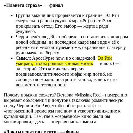
«Планета страха» — финал
Группа выживших прорывается к границе. Эл Рэй
смертельно ранен (укушен/заражён) и остаётся
прикрывать отход. Его выбор — жертва ради
будущего.
Черри ведёт людей к побережью и становится лидером
новой общины; на последнем кадре мы видим её с
ребёнком и «ногой-пулемётом», охраняющей лагерь у
руин маяка на берегу.
Смысл: Apocalypse now, но с надеждой.
Эл Рэй
умирает, чтобы родилась новая жизнь
— в лоб, без
аллегорий. Это комиксная версия
позднеапокалиптического мифа: мир погиб, но
сообщество можно построить заново, если кто-то
возьмёт ответственность.
Почему прыжки сюжета? Вставка «Missing Reel» намеренно
вырезает объяснения и полутона (включая романтическую
сцену Черри и Эл Рэя), чтобы обострить эффект
«погрызенной временем плёнки» и ускорить движение к
кульминации. Там, где в «серьёзном» кино были бы
мотивировки, здесь — энергия панк-комикса.
«Доказательство смерти» — финал