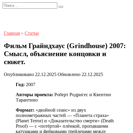
Перейти
Search
к
for:
содержанию
Главная
»
Статьи
Фильм Грайндхаус (Grindhouse) 2007:
Смысл, объяснение концовки и
сюжет.
Опубликовано
22.12.2025
Обновлено
22.12.2025
Год:
2007
Авторы проекта:
Роберт Родригес и Квентин
Тарантино
Формат:
«двойной сеанс» из двух
полнометражных частей — «Планета страха»
(Planet Terror) и «Доказательство смерти» (Death
Proof) — с «потёртой» плёнкой, пропавшими
катушками и фейковыми трейлерами между