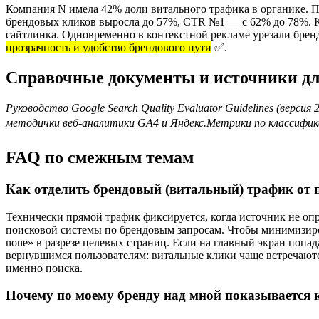
Компания N имела 42% доли витального трафика в органике. П
брендовых кликов выросла до 57%, CTR №1 — с 62% до 78%. К
сайтлинка. Одновременно в контекстной рекламе урезали брен
прозрачность и удобство брендового пути
✅.
Справочные документы и источники дл
Руководство Google Search Quality Evaluator Guidelines (версия
методички веб-аналитики GA4 и Яндекс.Метрики по классифик
FAQ по смежным темам
Как отделить брендовый (витальный) трафик от п
Технически прямой трафик фиксируется, когда источник не оп
поисковой системы по брендовым запросам. Чтобы минимизиров
none» в разрезе целевых страниц. Если на главный экран попад
вернувшимся пользователям: витальные клики чаще встречаютс
именно поиска.
Почему по моему бренду над мной показывается к