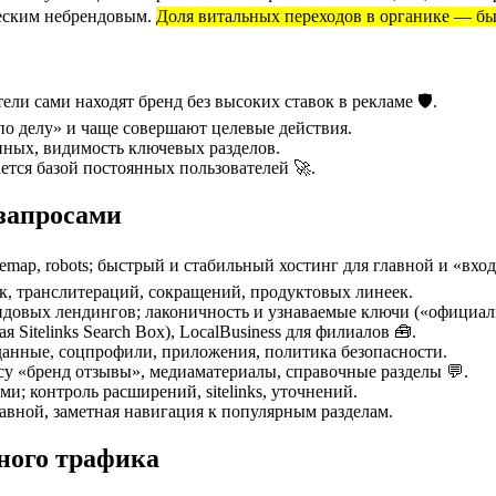
ческим небрендовым.
Доля витальных переходов в органике — бы
и сами находят бренд без высоких ставок в рекламе 🛡️.
по делу» и чаще совершают целевые действия.
анных, видимость ключевых разделов.
ется базой постоянных пользователей 🚀.
запросами
temap, robots; быстрый и стабильный хостинг для главной и «вхо
ок, транслитераций, сокращений, продуктовых линеек.
брендовых лендингов; лаконичность и узнаваемые ключи («официа
 Sitelinks Search Box), LocalBusiness для филиалов 🧰.
 данные, соцпрофили, приложения, политика безопасности.
осу «бренд отзывы», медиаматериалы, справочные разделы 💬.
и; контроль расширений, sitelinks, уточнений.
авной, заметная навигация к популярным разделам.
ного трафика