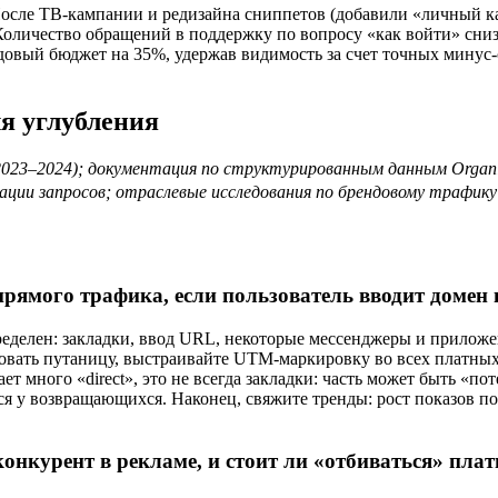
осле ТВ-кампании и редизайна сниппетов (добавили «личный каб
оличество обращений в поддержку по вопросу «как войти» сниз
довый бюджет на 35%, удержав видимость за счет точных минус
я углубления
 2023–2024); документация по структурированным данным Organizat
ации запросов; отраслевые исследования по брендовому трафик
рямого трафика, если пользователь вводит домен 
ределен: закладки, ввод URL, некоторые мессенджеры и прилож
ать путаницу, выстраивайте UTM-маркировку во всех платных и 
ает много «direct», это не всегда закладки: часть может быть «
я у возвращающихся. Наконец, свяжите тренды: рост показов по
онкурент в рекламе, и стоит ли «отбиваться» плат