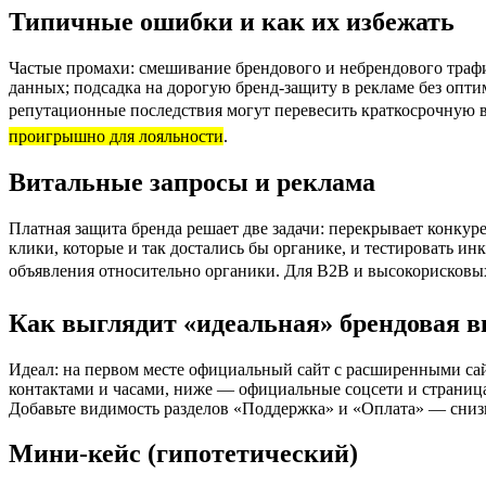
Типичные ошибки и как их избежать
Частые промахи: смешивание брендового и небрендового траф
данных; подсадка на дорогую бренд-защиту в рекламе без оп
репутационные последствия могут перевесить краткосрочную 
проигрышно для лояльности
.
Витальные запросы и реклама
Платная защита бренда решает две задачи: перекрывает конкур
клики, которые и так достались бы органике, и тестировать и
объявления относительно органики. Для B2B и высокорисковых 
Как выглядит «идеальная» брендовая 
Идеал: на первом месте официальный сайт с расширенными сайт
контактами и часами, ниже — официальные соцсети и страница
Добавьте видимость разделов «Поддержка» и «Оплата» — снизи
Мини-кейс (гипотетический)