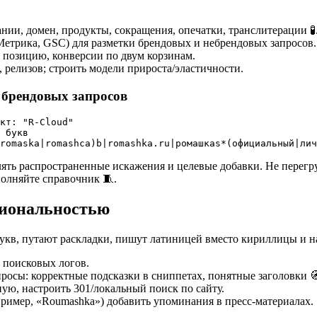
ии, домен, продукты, сокращения, опечатки, транслитерации 🧪
Метрика, GSC) для разметки брендовых и небрендовых запросов.
 позицию, конверсии по двум корзинам.
, релизов; строить модели прироста/эластичности.
брендовых запросов
кт: "R-Cloud"

 букв

влять распространенные искажения и целевые добавки. Не перег
олняйте справочник 🧵.
гиональностью
укв, путают раскладки, пишут латиницей вместо кириллицы и на
и поисковых логов.
росы: корректные подсказки в сниппетах, понятные заголовки 
ую, настроить 301/локальный поиск по сайту.
ример, «Roumashka») добавить упоминания в пресс-материалах.