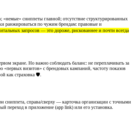
в; «немые» сниппеты главной; отсутствие структурированных
ки ранжироваться по чужим брендам: правовые и
витальных запросов — это дороже, рискованнее и почти всегда
рвом экране. Но важно соблюдать баланс: не переплачивать за
лю «первых визитов» с брендовых кампаний, частоту показов
 как страховка 🛡️.
три сниппета, справа/сверху — карточка организации с точными
 переход в приложение (app link) или его установка.