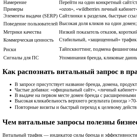
Намерение
Перейти на один конкретный сайт/с
Примеры
«ozon», «wildberries личный кабинет»
Элементы выдачи (SERP)
Сайтлинки к разделам, быстрые ссы
Высокая доля кликов на один домен
Поведение пользователей
Метрики качества
Низкий показатель отказов, коротки
Стабильный, «защищенный» трафик с
Коммерческая ценность
Тайпсквоттинг, подмена фишинговым
Риски
Сигналы для ПС
Упоминания бренда, кликовые данн
Как распознать витальный запрос в пр
В запросе присутствует название бренда, домена, продукта
Частые добавки: «официальный сайт», «личный кабинет», «
В выдаче на первом месте домен бренда с расширенными 
Высокая кликабельность верхнего результата (иногда >7
Повторные визиты и быстрый переход к целевому действию
Чем витальные запросы полезны бизне
Витальный трафик — индикатор силы бренда и эффективности 