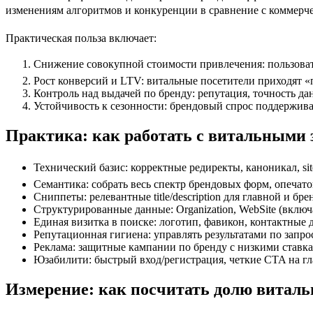
изменениям алгоритмов и конкуренции в сравнение с коммер
Практическая польза включает:
Снижение совокупной стоимости привлечения: пользовател
Рост конверсий и LTV: витальные посетители приходят «
Контроль над выдачей по бренду: репутация, точность д
Устойчивость к сезонности: брендовый спрос поддержива
Практика: как работать с витальными 
Технический базис: корректные редиректы, каноникал, si
Семантика: собрать весь спектр брендовых форм, опечат
Сниппеты: релевантные title/description для главной и 
Структурированные данные: Organization, WebSite (включая
Единая визитка в поиске: логотип, фавикон, контактные
Репутационная гигиена: управлять результатами по запр
Реклама: защитные кампании по бренду с низкими ставкам
Юзабилити: быстрый вход/регистрация, четкие CTA на гл
Измерение: как посчитать долю виталь