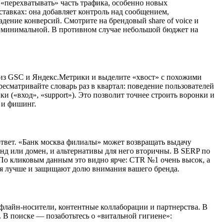
«перехватывать» часть трафика, особенно новых
ставках: она добавляет контроль над сообщением,
ение конверсий. Смотрите на брендовый share of voice и
ь минимальной. В противном случае небольшой бюджет на
ы из GSC и Яндекс.Метрики и выделите «хвост» с похожими
сматривайте словарь раз в квартал: поведение пользователей
 («вход», «support»). Это позволит точнее строить воронки и
 и фишинг.
твет. «Банк москва филиалы» может возвращать выдачу
енд или домен, и альтернативы для него вторичны. В SERP по
 По кликовым данным это видно ярче: CTR №1 очень высок, а
тся лучше и защищают долю внимания вашего бренда.
офлайн-носители, контентные коллаборации и партнерства. В
 В поиске — позаботьтесь о «витальной гигиене»: