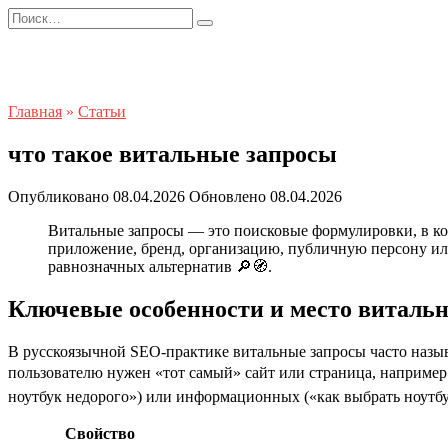
Перейти
Search
к
for:
содержанию
Главная
»
Статьи
что такое витальные запросы
Опубликовано
08.04.2026
Обновлено
08.04.2026
Витальные запросы — это поисковые формулировки, в ко
приложение, бренд, организацию, публичную персону или
равнозначных альтернатив 🔎🧭.
Ключевые особенности и место витальн
В русскоязычной SEO-практике витальные запросы часто назы
пользователю нужен «тот самый» сайт или страница, например 
ноутбук недорого») или информационных («как выбрать ноутбу
Свойство