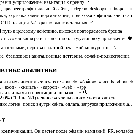
траницу/приложение; навигация к бренду 🧭
, «росреестр официальный сайт», «telegram desktop», «kinopoisk»
лки, карточка знаний/организации, подсказка «официальный сай
; CTR позиции №1 кратно выше остальных 📈
й путь к целевому действию, высокая повторяемость бренда
 высокой конверсией в логин/оплату/установку приложения 🛡️
и клонами, перехват платной рекламой конкурентов ⚠️
ые, брендовые навигационные паттерны, офлайн-подкрепление
актике аналитики
 или их синонимы/опечатки: «brand», «бра́нд», «brend», «bbrand
вход», «скачать», «support», «web», «app».
сайтлинками и навигацией по разделам 🧭.
0–90% CTR на №1) и явное «схлопывание» хвоста кликов.
: логин, поиск внутри сайта, оплата, загрузка приложения 📊.
су
коммуникаций. Он растет после офлайн-кампаний, PR, коллабор