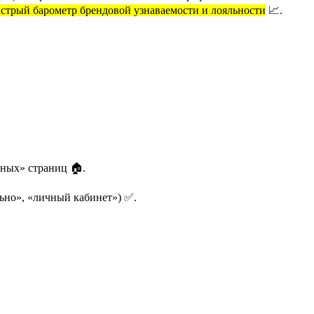
стрый барометр брендовой узнаваемости и лояльности
📈.
дных» страниц 🏠.
льно», «личный кабинет») ✅.