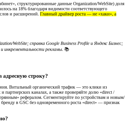
инет», структурированные данные Organization/WebSite) доля
илось на 18% благодаря видимости соответствующего
-слов и расширений.
Главный драйвер роста — не «хаки», а
ion/WebSite; справка Google Business Profile и Яндекс Бизнес;
у и инкрементальности рекламы.
📚
в адресную строку?
ения. Витальный органический трафик — это клики из
партнерских каналах, а также проверяйте долю «direct /
потерянным» рефералом. Сегментируйте по устройствам и новым/
 бренду в GSC без одновременного роста «direct» — признак
но?