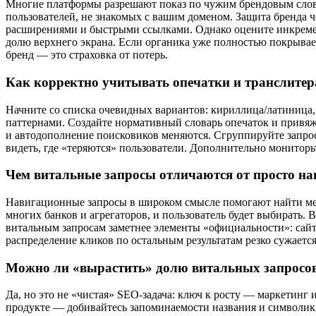
Многие платформы разрешают показ по чужим брендовым словам
пользователей, не знакомых с вашим доменом. Защита бренда ч
расширениями и быстрыми ссылками. Однако оцените инкремент
долю верхнего экрана. Если органика уже полностью покрывае
бренд — это страховка от потерь.
Как корректно учитывать опечатки и транслитер
Начните со списка очевидных вариантов: кириллица/латиница,
паттернами. Создайте нормативный словарь опечаток и привяжи
и автодополнение поисковиков меняются. Сгруппируйте запросы
видеть, где «теряются» пользователи. Дополнительно монитор
Чем витальные запросы отличаются от просто н
Навигационные запросы в широком смысле помогают найти мест
многих банков и агрегаторов, и пользователь будет выбирать.
витальным запросам заметнее элементы «официальности»: сайт
распределение кликов по остальным результатам резко сужаетс
Можно ли «вырастить» долю витальных запросов,
Да, но это не «чистая» SEO-задача: ключ к росту — маркетинг
продукте — добивайтесь запоминаемости названия и символики