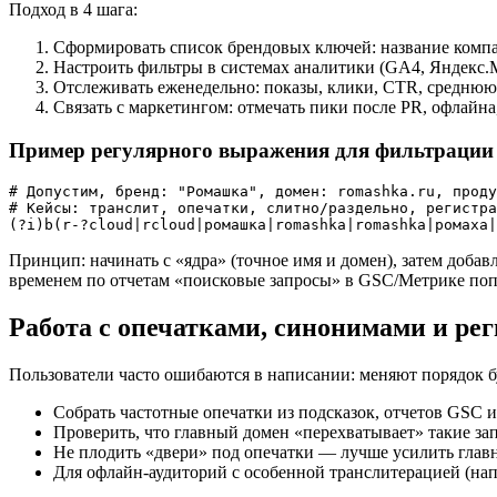
Подход в 4 шага:
Сформировать список брендовых ключей: название компан
Настроить фильтры в системах аналитики (GA4, Яндекс.
Отслеживать еженедельно: показы, клики, CTR, среднюю
Связать с маркетингом: отмечать пики после PR, офлайна
Пример регулярного выражения для фильтрации 
# Допустим, бренд: "Ромашка", домен: romashka.ru, проду
# Кейсы: транслит, опечатки, слитно/раздельно, регистра
Принцип: начинать с «ядра» (точное имя и домен), затем доба
временем по отчетам «поисковые запросы» в GSC/Метрике поп
Работа с опечатками, синонимами и ре
Пользователи часто ошибаются в написании: меняют порядок б
Собрать частотные опечатки из подсказок, отчетов GSC 
Проверить, что главный домен «перехватывает» такие зап
Не плодить «двери» под опечатки — лучше усилить главн
Для офлайн-аудиторий с особенной транслитерацией (нап