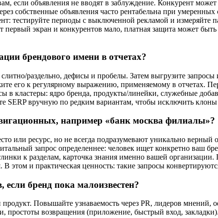
, если объявления не вводят в заблуждение. Конкурент может 
ерез собственные объявления часто рентабельна при умеренных 
: тестируйте периоды с выключенной рекламой и измеряйте пад
т первый экран и конкурентов мало, платная защита может быт
ации брендового имени в отчетах?
 слитно/раздельно, дефисы и пробелы. Затем выгрузите запрос
те его к регулярному выражению, применяемому в отчетах. Пере
 в кластеры: ядро бренда, продукты/линейки, служебные добавки
ьте SERP вручную по редким вариантам, чтобы исключить клоны
авигационных, например «банк москва филиалы»?
о или ресурс, но не всегда подразумевают уникально верный о
 Витальный запрос определеннее: человек ищет конкретно ваш бр
линки к разделам, карточка знания именно вашей организации.
я. В этом и практическая ценность: такие запросы конвертирую
 если бренд пока малоизвестен?
 и продукт. Повышайте узнаваемость через PR, лидеров мнений, 
, простоты возвращения (приложение, быстрый вход, закладки).