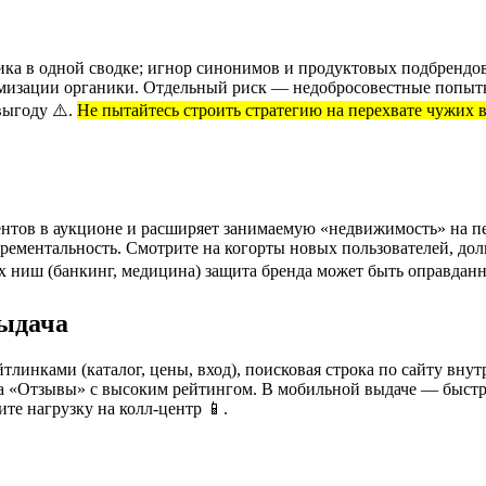
ика в одной сводке; игнор синонимов и продуктовых подбрендо
тимизации органики. Отдельный риск — недобросовестные попыт
выгоду ⚠️.
Не пытайтесь строить стратегию на перехвате чужих 
ентов в аукционе и расширяет занимаемую «недвижимость» на пе
нкрементальность. Смотрите на когорты новых пользователей, до
ниш (банкинг, медицина) защита бренда может быть оправданной
выдача
линками (каталог, цены, вход), поисковая строка по сайту вну
 «Отзывы» с высоким рейтингом. В мобильной выдаче — быстрый
те нагрузку на колл-центр 📱.