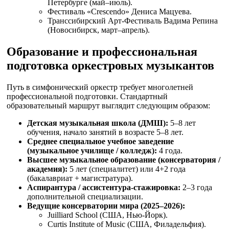
Петербурге (май–июль).
Фестиваль «Crescendo» Дениса Мацуева.
Транссибирский Арт-Фестиваль Вадима Репина
(Новосибирск, март–апрель).
Образование и профессиональная
подготовка оркестровых музыкантов
Путь в симфонический оркестр требует многолетней
профессиональной подготовки. Стандартный
образовательный маршрут выглядит следующим образом:
Детская музыкальная школа (ДМШ):
5–8 лет
обучения, начало занятий в возрасте 5–8 лет.
Среднее специальное учебное заведение
(музыкальное училище / колледж):
4 года.
Высшее музыкальное образование (консерватория /
академия):
5 лет (специалитет) или 4+2 года
(бакалавриат + магистратура).
Аспирантура / ассистентура-стажировка:
2–3 года
дополнительной специализации.
Ведущие консерватории мира (2025–2026):
Juilliard School (США, Нью-Йорк).
Curtis Institute of Music (США, Филадельфия).