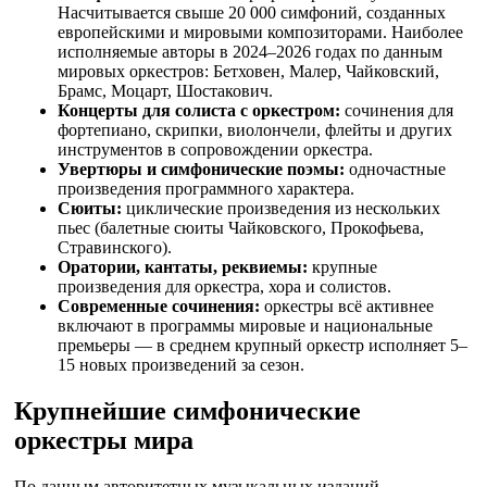
Насчитывается свыше 20 000 симфоний, созданных
европейскими и мировыми композиторами. Наиболее
исполняемые авторы в 2024–2026 годах по данным
мировых оркестров: Бетховен, Малер, Чайковский,
Брамс, Моцарт, Шостакович.
Концерты для солиста с оркестром:
сочинения для
фортепиано, скрипки, виолончели, флейты и других
инструментов в сопровождении оркестра.
Увертюры и симфонические поэмы:
одночастные
произведения программного характера.
Сюиты:
циклические произведения из нескольких
пьес (балетные сюиты Чайковского, Прокофьева,
Стравинского).
Оратории, кантаты, реквиемы:
крупные
произведения для оркестра, хора и солистов.
Современные сочинения:
оркестры всё активнее
включают в программы мировые и национальные
премьеры — в среднем крупный оркестр исполняет 5–
15 новых произведений за сезон.
Крупнейшие симфонические
оркестры мира
По данным авторитетных музыкальных изданий