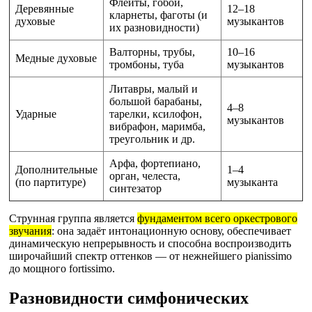
Флейты, гобои,
Деревянные
12–18
кларнеты, фаготы (и
духовые
музыкантов
их разновидности)
Валторны, трубы,
10–16
Медные духовые
тромбоны, туба
музыкантов
Литавры, малый и
большой барабаны,
4–8
Ударные
тарелки, ксилофон,
музыкантов
вибрафон, маримба,
треугольник и др.
Арфа, фортепиано,
Дополнительные
1–4
орган, челеста,
(по партитуре)
музыканта
синтезатор
Струнная группа является
фундаментом всего оркестрового
звучания
: она задаёт интонационную основу, обеспечивает
динамическую непрерывность и способна воспроизводить
широчайший спектр оттенков — от нежнейшего pianissimo
до мощного fortissimo.
Разновидности симфонических