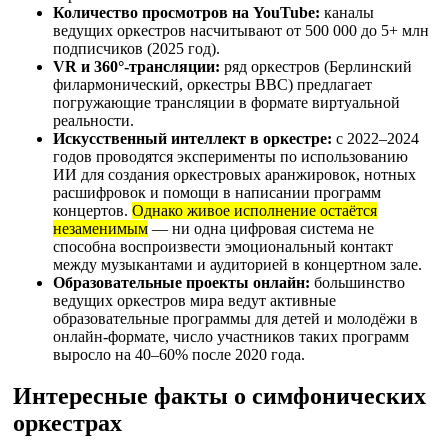
Количество просмотров на YouTube:
каналы
ведущих оркестров насчитывают от 500 000 до 5+ млн
подписчиков (2025 год).
VR и 360°-трансляции:
ряд оркестров (Берлинский
филармонический, оркестры BBC) предлагает
погружающие трансляции в формате виртуальной
реальности.
Искусственный интеллект в оркестре:
с 2022–2024
годов проводятся эксперименты по использованию
ИИ для создания оркестровых аранжировок, нотных
расшифровок и помощи в написании программ
концертов.
Однако живое исполнение остаётся
незаменимым
— ни одна цифровая система не
способна воспроизвести эмоциональный контакт
между музыкантами и аудиторией в концертном зале.
Образовательные проекты онлайн:
большинство
ведущих оркестров мира ведут активные
образовательные программы для детей и молодёжи в
онлайн-формате, число участников таких программ
выросло на 40–60% после 2020 года.
Интересные факты о симфонических
оркестрах