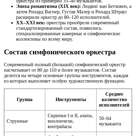
оркестра из примерно 35–40 музыкантов.
Эпоха романтизма (XIX век):
Людвиг ван Бетховен, а
затем Рихард Вагнер, Густав Малер и Рихард Штраус
расширили оркестр до 80–120 исполнителей.
XX–XXI век:
оркестры приобрели современный
стандартизированный состав, появились
специализированные камерные и симфонические
коллективы по всему миру.
Состав симфонического оркестра
Современный полный (большой) симфонический оркестр
насчитывает от 80 до 110 и более музыкантов. Состав
делится на четыре основные группы инструментов, каждая
из которых выполняет особую художественную функцию.
Среднее
Группа
Инструменты
количество
исполнителей
Скрипки I и II, альты,
50–64
Струнные
виолончели,
музыканта
контрабасы