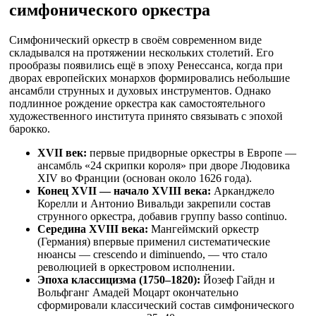
симфонического оркестра
Симфонический оркестр в своём современном виде
складывался на протяжении нескольких столетий. Его
прообразы появились ещё в эпоху Ренессанса, когда при
дворах европейских монархов формировались небольшие
ансамбли струнных и духовых инструментов. Однако
подлинное рождение оркестра как самостоятельного
художественного института принято связывать с эпохой
барокко.
XVII век:
первые придворные оркестры в Европе —
ансамбль «24 скрипки короля» при дворе Людовика
XIV во Франции (основан около 1626 года).
Конец XVII — начало XVIII века:
Арканджело
Корелли и Антонио Вивальди закрепили состав
струнного оркестра, добавив группу basso continuo.
Середина XVIII века:
Мангеймский оркестр
(Германия) впервые применил систематические
нюансы — crescendo и diminuendo, — что стало
революцией в оркестровом исполнении.
Эпоха классицизма (1750–1820):
Йозеф Гайдн и
Вольфганг Амадей Моцарт окончательно
сформировали классический состав симфонического