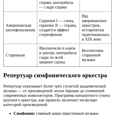
справа, контрабасы
— сзади справа
Ряд
Скрипки I — слева,
американских
Американская
скрипки II — справа,
оркестров,
(антифональная)
создаётся эффект
исторически
стереофонии
практиковалась
в XIX веке
Виолончели и альты
Коллективы
в центре, контрабасы
Старинная
старинной
сзади по всей
музыки
ширине сцены
Репертуар симфонического оркестра
Репертуар охватывает более трёх столетий академической
музыки — от произведений эпохи барокко до сочинений
современных композиторов. Программа концертного сезона
крупного оркестра, как правило, включает несколько
категорий произведений.
Симфонии:
главный жанр оркестровой музыки.