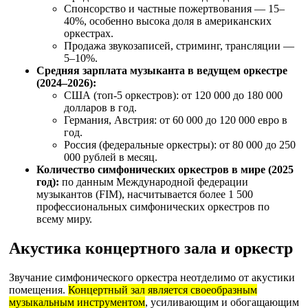
Спонсорство и частные пожертвования — 15–
40%, особенно высока доля в американских
оркестрах.
Продажа звукозаписей, стриминг, трансляции —
5–10%.
Средняя зарплата музыканта в ведущем оркестре
(2024–2026):
США (топ-5 оркестров): от 120 000 до 180 000
долларов в год.
Германия, Австрия: от 60 000 до 120 000 евро в
год.
Россия (федеральные оркестры): от 80 000 до 250
000 рублей в месяц.
Количество симфонических оркестров в мире (2025
год):
по данным Международной федерации
музыкантов (FIM), насчитывается более 1 500
профессиональных симфонических оркестров по
всему миру.
Акустика концертного зала и оркестр
Звучание симфонического оркестра неотделимо от акустики
помещения.
Концертный зал является своеобразным
музыкальным инструментом
, усиливающим и обогащающим