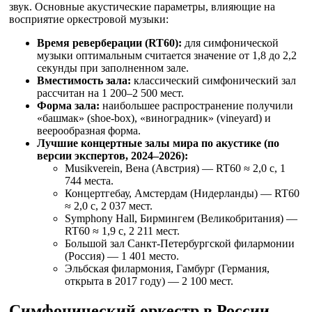
звук. Основные акустические параметры, влияющие на
восприятие оркестровой музыки:
Время реверберации (RT60):
для симфонической
музыки оптимальным считается значение от 1,8 до 2,2
секунды при заполненном зале.
Вместимость зала:
классический симфонический зал
рассчитан на 1 200–2 500 мест.
Форма зала:
наибольшее распространение получили
«башмак» (shoe-box), «виноградник» (vineyard) и
веерообразная форма.
Лучшие концертные залы мира по акустике (по
версии экспертов, 2024–2026):
Musikverein, Вена (Австрия) — RT60 ≈ 2,0 с, 1
744 места.
Концертгебау, Амстердам (Нидерланды) — RT60
≈ 2,0 с, 2 037 мест.
Symphony Hall, Бирмингем (Великобритания) —
RT60 ≈ 1,9 с, 2 211 мест.
Большой зал Санкт-Петербургской филармонии
(Россия) — 1 401 место.
Эльбская филармония, Гамбург (Германия,
открыта в 2017 году) — 2 100 мест.
Симфонический оркестр в России