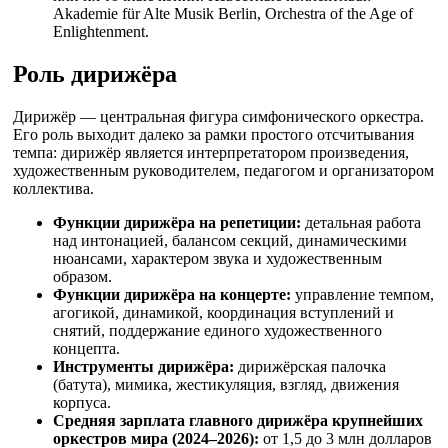
Akademie für Alte Musik Berlin, Orchestra of the Age of
Enlightenment.
Роль дирижёра
Дирижёр — центральная фигура симфонического оркестра.
Его роль выходит далеко за рамки простого отсчитывания
темпа: дирижёр является интерпретатором произведения,
художественным руководителем, педагогом и организатором
коллектива.
Функции дирижёра на репетиции:
детальная работа
над интонацией, балансом секций, динамическими
нюансами, характером звука и художественным
образом.
Функции дирижёра на концерте:
управление темпом,
агогикой, динамикой, координация вступлений и
снятий, поддержание единого художественного
концепта.
Инструменты дирижёра:
дирижёрская палочка
(батута), мимика, жестикуляция, взгляд, движения
корпуса.
Средняя зарплата главного дирижёра крупнейших
оркестров мира (2024–2026):
от 1,5 до 3 млн долларов