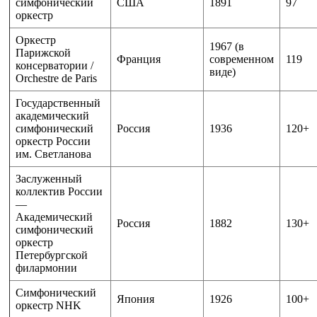
симфонический
США
1891
97
оркестр
Оркестр
1967 (в
Парижской
Франция
современном
119
консерватории /
виде)
Orchestre de Paris
Государственный
академический
симфонический
Россия
1936
120+
оркестр России
им. Светланова
Заслуженный
коллектив России
—
Академический
Россия
1882
130+
симфонический
оркестр
Петербургской
филармонии
Симфонический
Япония
1926
100+
оркестр NHK