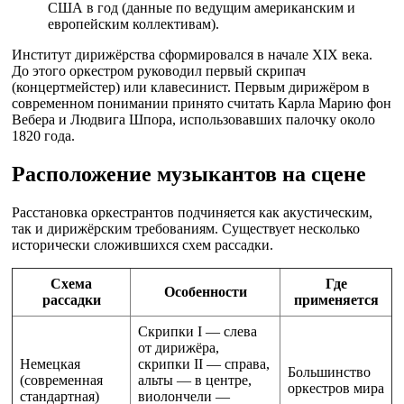
США в год (данные по ведущим американским и
европейским коллективам).
Институт дирижёрства сформировался в начале XIX века.
До этого оркестром руководил первый скрипач
(концертмейстер) или клавесинист. Первым дирижёром в
современном понимании принято считать Карла Марию фон
Вебера и Людвига Шпора, использовавших палочку около
1820 года.
Расположение музыкантов на сцене
Расстановка оркестрантов подчиняется как акустическим,
так и дирижёрским требованиям. Существует несколько
исторически сложившихся схем рассадки.
Схема
Где
Особенности
рассадки
применяется
Скрипки I — слева
от дирижёра,
Немецкая
скрипки II — справа,
Большинство
(современная
альты — в центре,
оркестров мира
стандартная)
виолончели —