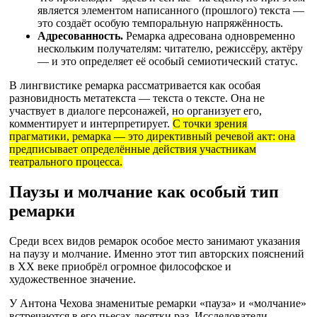
является элементом написанного (прошлого) текста —
это создаёт особую темпоральную напряжённость.
Адресованность.
Ремарка адресована одновременно
нескольким получателям: читателю, режиссёру, актёру
— и это определяет её особый семиотический статус.
В лингвистике ремарка рассматривается как особая
разновидность метатекста — текста о тексте. Она не
участвует в диалоге персонажей, но организует его,
комментирует и интерпретирует.
С точки зрения
прагматики, ремарка — это директивный речевой акт: она
предписывает определённые действия участникам
театрального процесса.
Паузы и молчание как особый тип
ремарки
Среди всех видов ремарок особое место занимают указания
на паузу и молчание. Именно этот тип авторских пояснений
в XX веке приобрёл огромное философское и
художественное значение.
У Антона Чехова знаменитые ремарки «пауза» и «молчание»
встречаются в его пьесах десятки раз. Исследователи