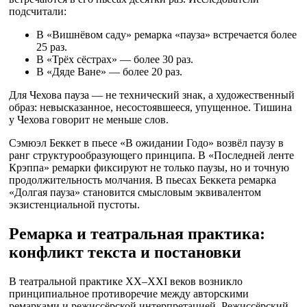
подсчитали:
В «Вишнёвом саду» ремарка «пауза» встречается более
25 раз.
В «Трёх сёстрах» — более 30 раз.
В «Дяде Ване» — более 20 раз.
Для Чехова пауза — не технический знак, а художественный
образ: невысказанное, несостоявшееся, упущенное. Тишина
у Чехова говорит не меньше слов.
Сэмюэл Беккет в пьесе «В ожидании Годо» возвёл паузу в
ранг структурообразующего принципа. В «Последней ленте
Крэппа» ремарки фиксируют не только паузы, но и точную
продолжительность молчания. В пьесах Беккета ремарка
«Долгая пауза» становится смысловым эквивалентом
экзистенциальной пустоты.
Ремарка и театральная практика:
конфликт текста и постановки
В театральной практике XX–XXI веков возникло
принципиальное противоречие между авторскими
ремарками и режиссёрской интерпретацией. Режиссёрский