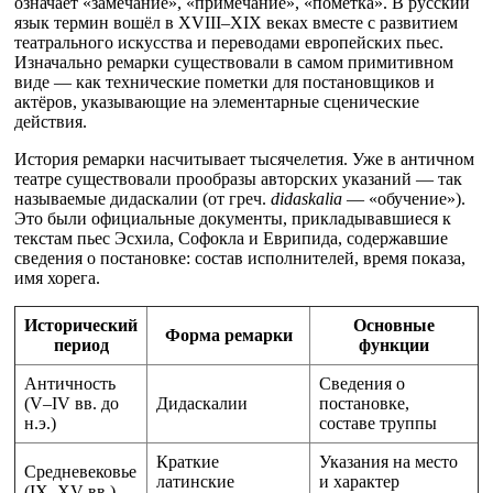
означает «замечание», «примечание», «пометка». В русский
язык термин вошёл в XVIII–XIX веках вместе с развитием
театрального искусства и переводами европейских пьес.
Изначально ремарки существовали в самом примитивном
виде — как технические пометки для постановщиков и
актёров, указывающие на элементарные сценические
действия.
История ремарки насчитывает тысячелетия. Уже в античном
театре существовали прообразы авторских указаний — так
называемые дидаскалии (от греч.
didaskalia
— «обучение»).
Это были официальные документы, прикладывавшиеся к
текстам пьес Эсхила, Софокла и Еврипида, содержавшие
сведения о постановке: состав исполнителей, время показа,
имя хорега.
Исторический
Основные
Форма ремарки
период
функции
Античность
Сведения о
(V–IV вв. до
Дидаскалии
постановке,
н.э.)
составе труппы
Краткие
Указания на место
Средневековье
латинские
и характер
(IX–XV вв.)