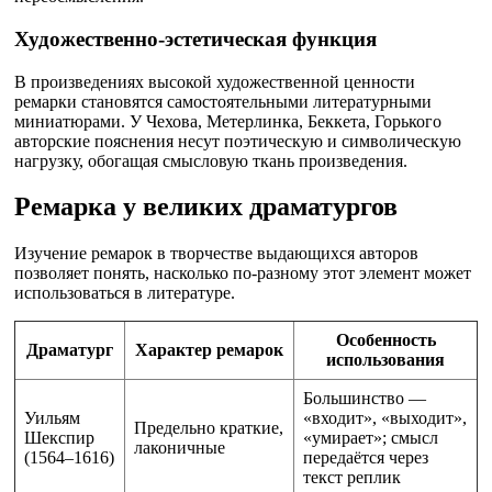
Художественно-эстетическая функция
В произведениях высокой художественной ценности
ремарки становятся самостоятельными литературными
миниатюрами. У Чехова, Метерлинка, Беккета, Горького
авторские пояснения несут поэтическую и символическую
нагрузку, обогащая смысловую ткань произведения.
Ремарка у великих драматургов
Изучение ремарок в творчестве выдающихся авторов
позволяет понять, насколько по-разному этот элемент может
использоваться в литературе.
Особенность
Драматург
Характер ремарок
использования
Большинство —
Уильям
«входит», «выходит»,
Предельно краткие,
Шекспир
«умирает»; смысл
лаконичные
(1564–1616)
передаётся через
текст реплик