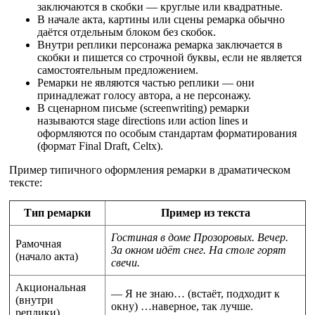
заключаются в скобки — круглые или квадратные.
В начале акта, картины или сцены ремарка обычно
даётся отдельным блоком без скобок.
Внутри реплики персонажа ремарка заключается в
скобки и пишется со строчной буквы, если не является
самостоятельным предложением.
Ремарки не являются частью реплики — они
принадлежат голосу автора, а не персонажу.
В сценарном письме (screenwriting) ремарки
называются stage directions или action lines и
оформляются по особым стандартам форматирования
(формат Final Draft, Celtx).
Пример типичного оформления ремарки в драматическом
тексте:
Тип ремарки
Пример из текста
Гостиная в доме Прозоровых. Вечер.
Рамочная
За окном идёт снег. На столе горят
(начало акта)
свечи.
Акциональная
— Я не знаю… (встаёт, подходит к
(внутри
окну) …наверное, так лучше.
реплики)