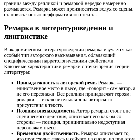
граница между репликой и ремаркой нередко намеренно
размывается. Ремарка может произноситься вслух со сцены,
становясь частью перформативного текста.
Ремарка в литературоведении и
лингвистике
В академическом литературоведении ремарка изучается как
особый тип авторского высказывания, обладающий
специфическими нарратологическими свойствами.
Ключевые характеристики ремарки с точки зрения теории
литературы:
Принадлежность к авторской речи.
Ремарка —
единственное место в пьесе, где «говорит» сам автор, а
не его персонажи. Все реплики принадлежат героям;
ремарки — исключительная зона авторского
присутствия в тексте.
Позиция вненаходимости.
Автор ремарки стоит вне
сценического действия, описывает его как бы со
стороны — позиция, принципиально недоступная
персонажам пьесы.
Временна́я двойственность.
Ремарка описывает то,
что происходит «здесь и сейчас» на сцене, но при этом