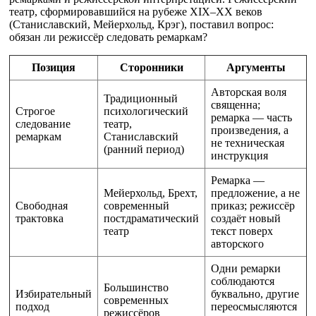
театр, сформировавшийся на рубеже XIX–XX веков
(Станиславский, Мейерхольд, Крэг), поставил вопрос:
обязан ли режиссёр следовать ремаркам?
Позиция
Сторонники
Аргументы
Авторская воля
Традиционный
священна;
Строгое
психологический
ремарка — часть
следование
театр,
произведения, а
ремаркам
Станиславский
не техническая
(ранний период)
инструкция
Ремарка —
Мейерхольд, Брехт,
предложение, а не
Свободная
современный
приказ; режиссёр
трактовка
постдраматический
создаёт новый
театр
текст поверх
авторского
Одни ремарки
соблюдаются
Большинство
Избирательный
буквально, другие
современных
подход
переосмысляются
режиссёров