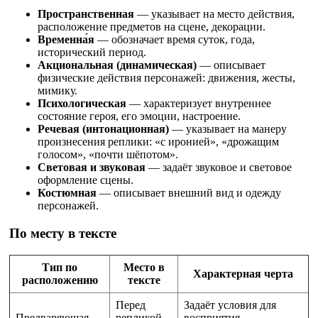
Пространственная
— указывает на место действия,
расположение предметов на сцене, декорации.
Временна́я
— обозначает время суток, года,
исторический период.
Акциональная (динамическая)
— описывает
физические действия персонажей: движения, жесты,
мимику.
Психологическая
— характеризует внутреннее
состояние героя, его эмоции, настроение.
Речевая (интонационная)
— указывает на манеру
произнесения реплики: «с иронией», «дрожащим
голосом», «почти шёпотом».
Световая и звуковая
— задаёт звуковое и световое
оформление сцены.
Костюмная
— описывает внешний вид и одежду
персонажей.
По месту в тексте
Тип по
Место в
Характерная черта
расположению
тексте
Перед
Задаёт условия для
Предваряющая
репликой
восприятия