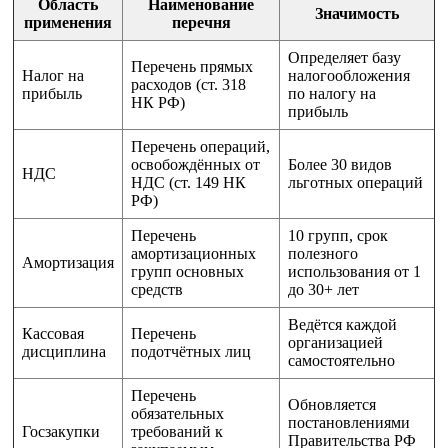
Область
Наименование
Значимость
применения
перечня
Определяет базу
Перечень прямых
Налог на
налогообложения
расходов (ст. 318
прибыль
по налогу на
НК РФ)
прибыль
Перечень операций,
освобождённых от
Более 30 видов
НДС
НДС (ст. 149 НК
льготных операций
РФ)
Перечень
10 групп, срок
амортизационных
полезного
Амортизация
групп основных
использования от 1
средств
до 30+ лет
Ведётся каждой
Кассовая
Перечень
организацией
дисциплина
подотчётных лиц
самостоятельно
Перечень
Обновляется
обязательных
постановлениями
Госзакупки
требований к
Правительства РФ