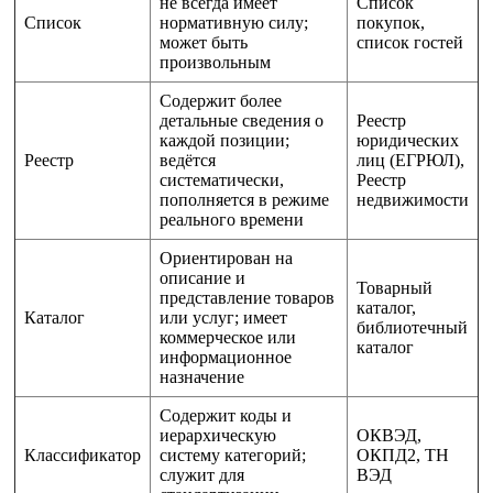
не всегда имеет
Список
Список
нормативную силу;
покупок,
может быть
список гостей
произвольным
Содержит более
детальные сведения о
Реестр
каждой позиции;
юридических
Реестр
ведётся
лиц (ЕГРЮЛ),
систематически,
Реестр
пополняется в режиме
недвижимости
реального времени
Ориентирован на
описание и
Товарный
представление товаров
каталог,
Каталог
или услуг; имеет
библиотечный
коммерческое или
каталог
информационное
назначение
Содержит коды и
иерархическую
ОКВЭД,
Классификатор
систему категорий;
ОКПД2, ТН
служит для
ВЭД