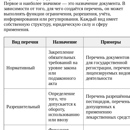
Первое и наиболее значимое — это назначение документа. В
зависимости от того, для чего создаётся перечень, он может
выполнять функции ограничения, разрешения, учёта,
информирования или регулирования. Каждый вид имеет
собственную структуру, юридическую силу и сферу
применения.
Вид перечня
Назначение
Примеры
Закрепление
обязательных
Перечень документов
требований на
для государственной
Нормативный
уровне закона
регистрации, перечен
или
лицензируемых видо
подзаконного
деятельности
акта
Определение
Перечень разрешённ
того, что
пестицидов, перечень
допускается к
Разрешительный
допущенных к
обороту,
применению
использованию
лекарственных средс
или ввозу
Фиксация