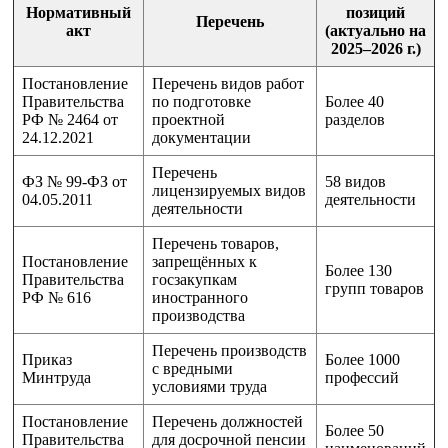
Нормативный
позиций
Перечень
акт
(актуально на
2025–2026 г.)
Постановление
Перечень видов работ
Правительства
по подготовке
Более 40
РФ № 2464 от
проектной
разделов
24.12.2021
документации
Перечень
ФЗ № 99-ФЗ от
58 видов
лицензируемых видов
04.05.2011
деятельности
деятельности
Перечень товаров,
Постановление
запрещённых к
Более 130
Правительства
госзакупкам
групп товаров
РФ № 616
иностранного
производства
Перечень производств
Приказ
Более 1000
с вредными
Минтруда
профессий
условиями труда
Постановление
Перечень должностей
Более 50
Правительства
для досрочной пенсии