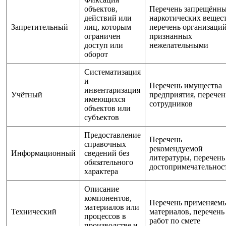
объектов,
Перечень запрещённ
действий или
наркотических вещест
Запретительный
лиц, которым
перечень организаций
ограничен
признанных
доступ или
нежелательными
оборот
Систематизация
и
Перечень имущества
инвентаризация
Учётный
предприятия, перечен
имеющихся
сотрудников
объектов или
субъектов
Предоставление
Перечень
справочных
рекомендуемой
Информационный
сведений без
литературы, перечень
обязательного
достопримечательнос
характера
Описание
компонентов,
Перечень применяем
материалов или
Технический
материалов, перечень
процессов в
работ по смете
производстве и