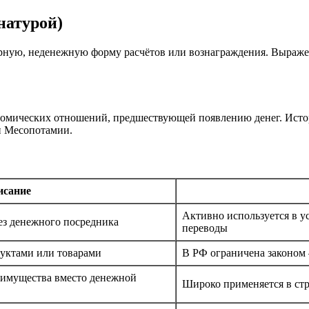
натурой)
арную, неденежную форму расчётов или вознаграждения. Выражен
ономических отношений, предшествующей появлению денег. Ист
ии Месопотамии.
исание
Активно используется в у
ез денежного посредника
переводы
дуктами или товарами
В РФ ограничена законом 
 имущества вместо денежной
Широко применяется в стр