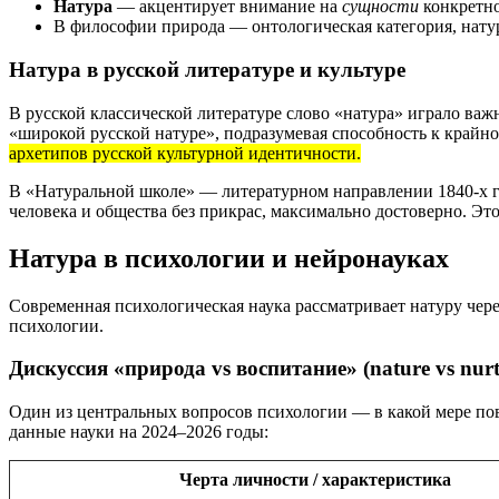
Натура
— акцентирует внимание на
сущности
конкретно
В философии природа — онтологическая категория, нату
Натура в русской литературе и культуре
В русской классической литературе слово «натура» играло важ
«широкой русской натуре», подразумевая способность к край
архетипов русской культурной идентичности.
В «Натуральной школе» — литературном направлении 1840-х г
человека и общества без прикрас, максимально достоверно. Это
Натура в психологии и нейронауках
Современная психологическая наука рассматривает натуру чер
психологии.
Дискуссия «природа vs воспитание» (nature vs nurt
Один из центральных вопросов психологии — в какой мере пов
данные науки на 2024–2026 годы:
Черта личности / характеристика