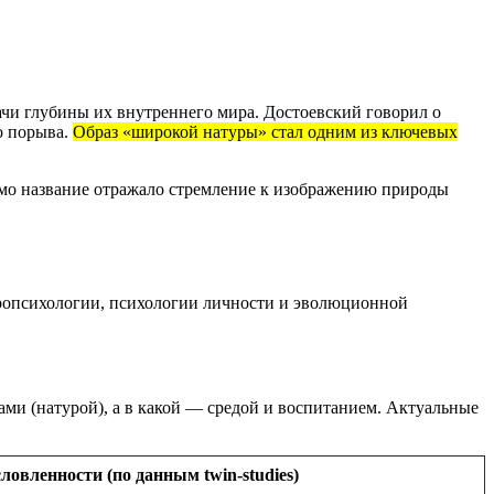
дачи глубины их внутреннего мира. Достоевский говорил о
о порыва.
Образ «широкой натуры» стал одним из ключевых
амо название отражало стремление к изображению природы
йропсихологии, психологии личности и эволюционной
ми (натурой), а в какой — средой и воспитанием. Актуальные
ловленности (по данным twin-studies)