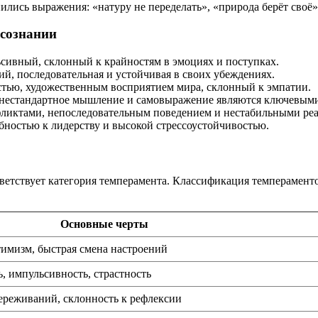
лись выражения: «натуру не переделать», «природа берёт своё»
 сознании
сивный, склонный к крайностям в эмоциях и поступках.
й, последовательная и устойчивая в своих убеждениях.
тью, художественным восприятием мира, склонный к эмпатии.
, нестандартное мышление и самовыражение являются ключевы
ликтами, непоследовательным поведением и нестабильными ре
ностью к лидерству и высокой стрессоустойчивостью.
ветствует категория темперамента. Классификация темперамент
Основные черты
тимизм, быстрая смена настроений
, импульсивность, страстность
переживаний, склонность к рефлексии