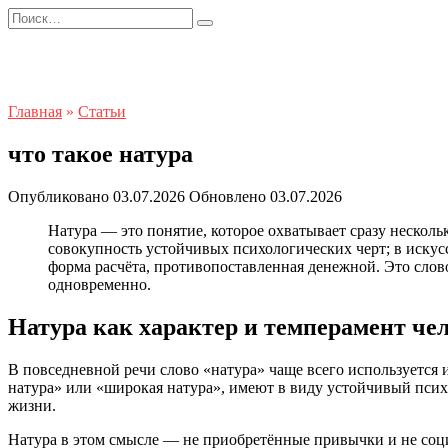
Перейти
Search
к
for:
содержанию
Главная
»
Статьи
что такое натура
Опубликовано
03.07.2026
Обновлено
03.07.2026
Натура — это понятие, которое охватывает сразу нескол
совокупность устойчивых психологических черт; в иску
форма расчёта, противопоставленная денежной. Это слово
одновременно.
Натура как характер и темперамент че
В повседневной речи слово «натура» чаще всего используется 
натура» или «широкая натура», имеют в виду устойчивый псих
жизни.
Натура в этом смысле — не приобретённые привычки и не соц