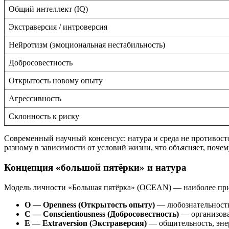
Общий интеллект (IQ)
Экстраверсия / интроверсия
Нейротизм (эмоциональная нестабильность)
Добросовестность
Открытость новому опыту
Агрессивность
Склонность к риску
Современный научный консенсус: натура и среда не противост
разному в зависимости от условий жизни, что объясняет, поче
Концепция «большой пятёрки» и натура
Модель личности «Большая пятёрка» (OCEAN) — наиболее приз
O — Openness (Открытость опыту)
— любознательность
C — Conscientiousness (Добросовестность)
— организова
E — Extraversion (Экстраверсия)
— общительность, энер