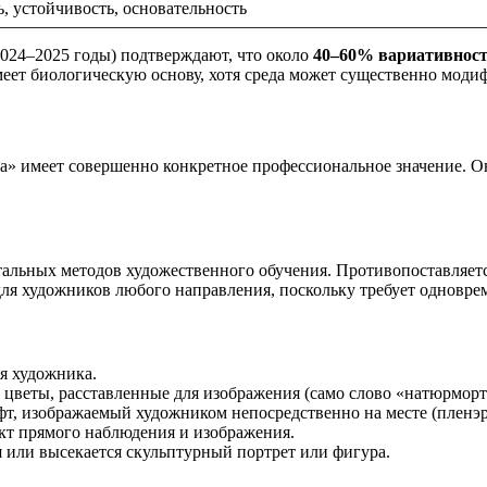
, устойчивость, основательность
024–2025 годы) подтверждают, что около
40–60% вариативност
имеет биологическую основу, хотя среда может существенно моди
а» имеет совершенно конкретное профессиональное значение. Он
альных методов художественного обучения. Противопоставляетс
ля художников любого направления, поскольку требует одновре
я художника.
цветы, расставленные для изображения (само слово «натюрморт»
, изображаемый художником непосредственно на месте (пленэр
кт прямого наблюдения и изображения.
 или высекается скульптурный портрет или фигура.