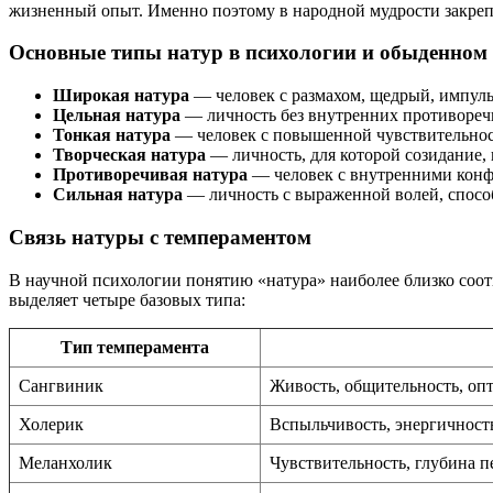
жизненный опыт. Именно поэтому в народной мудрости закрепи
Основные типы натур в психологии и обыденном
Широкая натура
— человек с размахом, щедрый, импуль
Цельная натура
— личность без внутренних противоречи
Тонкая натура
— человек с повышенной чувствительнос
Творческая натура
— личность, для которой созидание
Противоречивая натура
— человек с внутренними конф
Сильная натура
— личность с выраженной волей, способ
Связь натуры с темпераментом
В научной психологии понятию «натура» наиболее близко соот
выделяет четыре базовых типа:
Тип темперамента
Сангвиник
Живость, общительность, оп
Холерик
Вспыльчивость, энергичность
Меланхолик
Чувствительность, глубина 