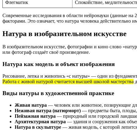
Флегматик
Спокойствие, медлительность
Современные исследования в области нейронауки (данные на 2
факторами. Это означает, что натура человека действительно 
Натура в изобразительном искусстве
В изобразительном искусстве, фотографии и кино слово «натур
или фотограф создаёт своё произведение.
Натура как модель и объект изображения
Рисование, лепка и живопись «с натуры» — один из фундамент
Работа с живой натурой считается высшей школой мастерства
д
Виды натуры в художественной практике
Живая натура
— человек или животное, позирующие дл
Неживая натура (натюрморт)
— предметы быта, плоды, 
Пейзажная натура
— природный или городской ландшафт
Архитектурная натура
— здания и сооружения как объе
Натура в скульптуре
— живая модель, с которой лепится