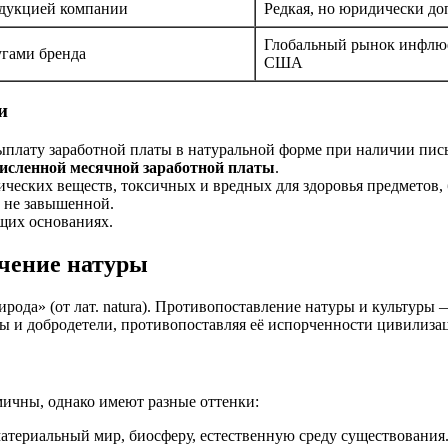
одукцией компании
Редкая, но юридически до
Глобальный рынок инфлюе
угами бренда
США
и
ыплату заработной платы в натуральной форме при наличии пис
исленной месячной заработной платы
.
ических веществ, токсичных и вредных для здоровья предметов,
 не завышенной.
щих основаниях.
ачение натуры
рирода» (от лат. natura). Противопоставление натуры и культу
ны и добродетели, противопоставляя её испорченности цивилиза
мичны, однако имеют разные оттенки:
атериальный мир, биосферу, естественную среду существования