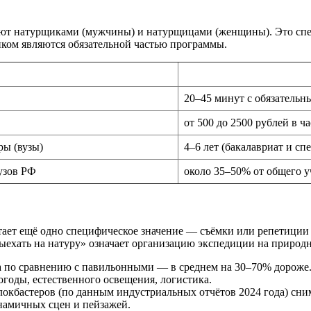
ют натурщиками (мужчины) и натурщицами (женщины). Это спец
иком являются обязательной частью программы.
20–45 минут с обязатель
от 500 до 2500 рублей в ч
ры (вузы)
4–6 лет (бакалавриат и сп
узов РФ
около 35–50% от общего 
тает ещё одно специфическое значение — съёмки или репетиции 
ыехать на натуру» означает организацию экспедиции на природ
а по сравнению с павильонными — в среднем на 30–70% дороже
годы, естественного освещения, логистика.
кбастеров (по данным индустриальных отчётов 2024 года) сним
намичных сцен и пейзажей.