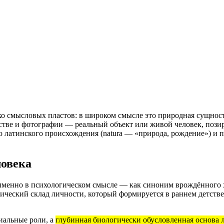
ько смысловых пластов: в широком смысле это природная сущност
сстве и фотографии — реальный объект или живой человек, поз
 латинского происхождения (natura — «природа, рождение») и пр
ловека
именно в психологическом смысле — как синоним врождённого ха
ический склад личности, который формируется в раннем детств
иальные роли, а
глубинная биологически обусловленная основа 