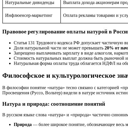
Натуральные дивиденды
Выплата дохода акционерам пр
Инфлюенсер-маркетинг
Оплата рекламы товарами и усл
Правовое регулирование оплаты натурой в Росси
Статья 131 Трудового кодекса РФ допускает частичную в
Доля натуральной части не может превышать
20% от нач
Запрещено выплачивать зарплату в виде алкоголя, наркот
Стоимость натуральных выплат должна быть рыночной и
Натуральная форма оплаты труда облагается НДФЛ на об
Философское и культурологическое зн
В философии понятие «натура» тесно связано с категорией «п
Просвещения (Руссо, Вольтер) видели в натуре источник исти
Натура и природа: соотношение понятий
В русском языке слова «натура» и «природа» частично синони
Природа
— более широкое понятие, обозначающее весь м