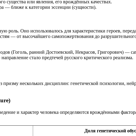
го существа или явления, его врождённых качествах.
ра — ближе к категории эссенции (сущности).
ную роль. Оно использовалось для характеристики героев, пере
ностям — от высочайшего самопожертвования до разрушительног
одов (Гоголь, ранний Достоевский, Некрасов, Григорович) — с
 направление стало предтечей русского критического реализма.
ез призму нескольких дисциплин: генетической психологии, не
ure)
едение и характер человека определяются врождёнными фактора
Доля генетической обус