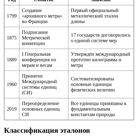
Создание
Первый официальный
1799
«архивного метра»
металлический эталон
во Франции
длины
Подписание
17 государств договорились
1875
Метрической
о единой системе мер
конвенции
I Генеральная
Утверждён международный
1889
конференция по
прототип килограмма и
мерам и весам
метра
Принятие
Систематизированы
Международной
1960
основные единицы
системы единиц
физических величин
(СИ)
Переопределение
Все единицы привязаны к
2019
основных единиц
фундаментальным
СИ
константам природы
Классификация эталонов