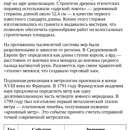
ещё на заре цивилизации. Строители древних египетских
пирамид использовали «царский локоть» — деревянный
стержень длиной около 52,4 см — в качестве первого
известного стандарта длины. Копии этого стержня
изготавливались из гранита и выдавались мастерам, что
позволяло обеспечить единообразие работ на колоссальных
строительных площадках.
На протяжении тысячелетий системы мер были
разрозненными и зависели от региона. В Средневековой
Европе фут определялся как длина ступни короля, а ярд —
расстояние от кончика носа монарха до кончика среднего
пальца вытянутой руки. Разумеется, при смене правителей
«эталон» менялся, что создавало торговый хаос.
Подлинная революция в метрологии произошла в конце
XVIII века во Франции. В 1791 году Французская академия
наук предложила определить метр как одну
десятимиллионную часть четверти земного меридиана. В
1799 году был изготовлен первый металлический эталон
метра — платиновая линейка, получившая название
«архивный метр». Это событие принято считать отправной
точкой современной метрологии.
Год
Событие
Значение