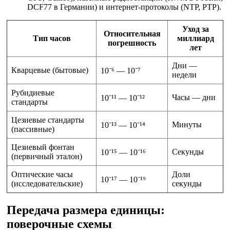
DCF77 в Германии) и интернет-протоколы (NTP, PTP).
Уход за
Относительная
Тип часов
миллиард
погрешность
лет
Дни —
Кварцевые (бытовые)
10⁻⁶ — 10⁻⁷
недели
Рубидиевые
Часы — дни
10⁻¹¹ — 10⁻¹²
стандарты
Цезиевые стандарты
Минуты
10⁻¹³ — 10⁻¹⁴
(пассивные)
Цезиевый фонтан
Секунды
10⁻¹⁵ — 10⁻¹⁶
(первичный эталон)
Оптические часы
Доли
10⁻¹⁷ — 10⁻¹⁹
(исследовательские)
секунды
Передача размера единицы:
поверочные схемы