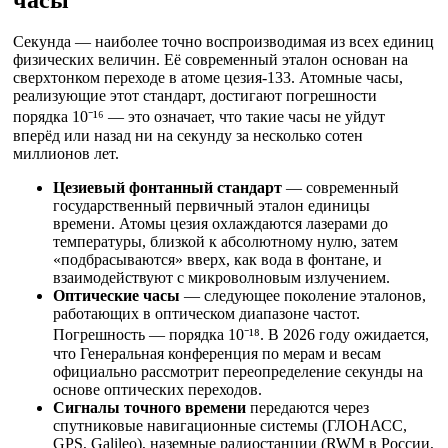
Секунда — наиболее точно воспроизводимая из всех единиц
физических величин. Её современный эталон основан на
сверхтонком переходе в атоме цезия-133. Атомные часы,
реализующие этот стандарт, достигают погрешности
порядка 10⁻¹⁶ — это означает, что такие часы не уйдут
вперёд или назад ни на секунду за несколько сотен
миллионов лет.
Цезиевый фонтанный стандарт
— современный
государственный первичный эталон единицы
времени. Атомы цезия охлаждаются лазерами до
температуры, близкой к абсолютному нулю, затем
«подбрасываются» вверх, как вода в фонтане, и
взаимодействуют с микроволновым излучением.
Оптические часы
— следующее поколение эталонов,
работающих в оптическом диапазоне частот.
Погрешность — порядка 10⁻¹⁸. В 2026 году ожидается,
что Генеральная конференция по мерам и весам
официально рассмотрит переопределение секунды на
основе оптических переходов.
Сигналы точного времени
передаются через
спутниковые навигационные системы (ГЛОНАСС,
GPS, Galileo), наземные радиостанции (RWM в России,