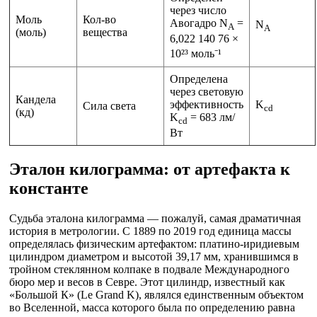
через число
Моль
Кол-во
Авогадро N
=
N
A
A
(моль)
вещества
6,022 140 76 ×
10²³ моль⁻¹
Определена
через световую
Кандела
эффективность
K
Сила света
cd
(кд)
K
= 683 лм/
cd
Вт
Эталон килограмма: от артефакта к
константе
Судьба эталона килограмма — пожалуй, самая драматичная
история в метрологии. С 1889 по 2019 год единица массы
определялась физическим артефактом: платино-иридиевым
цилиндром диаметром и высотой 39,17 мм, хранившимся в
тройном стеклянном колпаке в подвале Международного
бюро мер и весов в Севре. Этот цилиндр, известный как
«Большой К» (Le Grand K), являлся единственным объектом
во Вселенной, масса которого была по определению равна