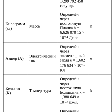
1/299 792 458
секунды
Определён
через
постоянную
Килограмм
Масса
h
Планка h =
(кг)
6,626 070 15 ×
10⁻³⁴ Дж·с
Определён
через
элементарный
Электрический
Ампер (А)
e
заряд e = 1,602
ток
176 634 × 10⁻¹⁹
Кл
Определён
через
постоянную
Кельвин
Температура
k
Больцмана k =
(К)
1,380 649 ×
10⁻²³ Дж/К
Определён