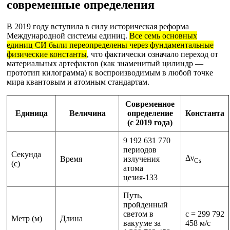
современные определения
В 2019 году вступила в силу историческая реформа
Международной системы единиц.
Все семь основных
единиц СИ были переопределены через фундаментальные
физические константы
, что фактически означало переход от
материальных артефактов (как знаменитый цилиндр —
прототип килограмма) к воспроизводимым в любой точке
мира квантовым и атомным стандартам.
Современное
Единица
Величина
определение
Константа
(с 2019 года)
9 192 631 770
периодов
Секунда
Δν
Время
излучения
Cs
(с)
атома
цезия-133
Путь,
пройденный
светом в
c = 299 792
Метр (м)
Длина
вакууме за
458 м/с