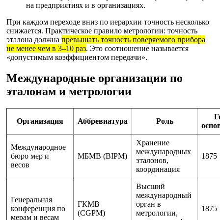
на предприятиях и в организациях.
При каждом переходе вниз по иерархии точность несколько
снижается. Практическое правило метрологии: точность
эталона должна
превышать точность поверяемого прибора
не менее чем в 3–10 раз
. Это соотношение называется
«допустимым коэффициентом передачи».
Международные организации по
эталонам и метрологии
Г
Организация
Аббревиатура
Роль
осно
Хранение
Международное
международных
бюро мер и
МБМВ (BIPM)
1875
эталонов,
весов
координация
Высший
международный
Генеральная
ГКМВ
орган в
конференция по
1875
(CGPM)
метрологии,
мерам и весам