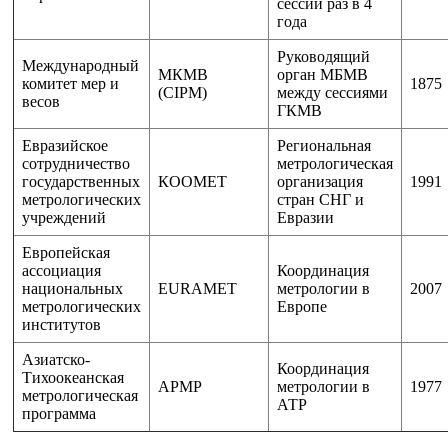
сессии раз в 4
года
Руководящий
Международный
МКМВ
орган МБМВ
комитет мер и
1875
(CIPM)
между сессиями
весов
ГКМВ
Евразийское
Региональная
сотрудничество
метрологическая
государственных
КООМЕТ
организация
1991
метрологических
стран СНГ и
учреждений
Евразии
Европейская
ассоциация
Координация
национальных
EURAMET
метрологии в
2007
метрологических
Европе
институтов
Азиатско-
Координация
Тихоокеанская
APMP
метрологии в
1977
метрологическая
АТР
программа