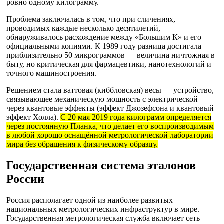
ровно одному килограмму.
Проблема заключалась в том, что при сличениях,
проводимых каждые несколько десятилетий,
обнаруживалось расхождение между «Большим К» и его
официальными копиями. К 1989 году разница достигала
приблизительно 50 микрограммов — величина ничтожная в
быту, но критическая для фармацевтики, нанотехнологий и
точного машиностроения.
Решением стала ваттовая (киббловская) весы — устройство,
связывающее механическую мощность с электрической
через квантовые эффекты (эффект Джозефсона и квантовый
эффект Холла).
С 20 мая 2019 года килограмм определяется
через постоянную Планка, что делает его воспроизводимым
в любой хорошо оснащённой метрологической лаборатории
мира без обращения к физическому образцу.
Государственная система эталонов
России
Россия располагает одной из наиболее развитых
национальных метрологических инфраструктур в мире.
Государственная метрологическая служба включает сеть