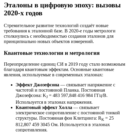
Эталоны в цифровую эпоху: вызовы
2020-х годов
Стремительное развитие технологий создаёт новые
требования к эталонной базе. В 2020-е годы метрологи
столкнулись с необходимостью создания эталонов для
принципиально новых объектов измерений.
Квантовые технологии и метрология
Переопределение единиц СИ в 2019 году стало возможным
благодаря квантовым эффектам. Основные квантовые
явления, используемые в современных эталонах:
Эффект Джозефсона
— связывает напряжение с
частотой и постоянной Планка. Постоянная
Джозефсона: K
= 483 597,848 416 984 ГГц/В.
J
Используется в эталонах напряжения.
Квантовый эффект Холла
— связывает
электрическое сопротивление с постоянной тонкой
структуры. Постоянная фон Клитцинга: R
= 25
K
812,807 459 3045 Ом. Используется в эталонах
сопротивления.