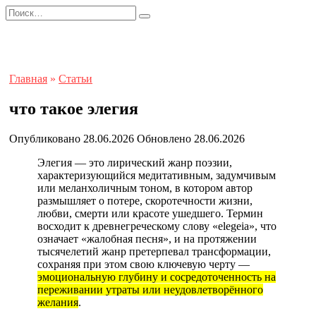
Перейти
Search
к
for:
содержанию
Главная
»
Статьи
что такое элегия
Опубликовано
28.06.2026
Обновлено
28.06.2026
Элегия — это лирический жанр поэзии,
характеризующийся медитативным, задумчивым
или меланхоличным тоном, в котором автор
размышляет о потере, скоротечности жизни,
любви, смерти или красоте ушедшего. Термин
восходит к древнегреческому слову «elegeia», что
означает «жалобная песня», и на протяжении
тысячелетий жанр претерпевал трансформации,
сохраняя при этом свою ключевую черту —
эмоциональную глубину и сосредоточенность на
переживании утраты или неудовлетворённого
желания
.