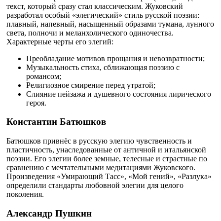
текст, который сразу стал классическим. Жуковский
разработал особый «элегический» стиль русской поэзии:
плавный, напевный, насыщенный образами тумана, лунного
света, полночи и меланхолического одиночества.
Характерные черты его элегий:
Преобладание мотивов прощания и невозвратности;
Музыкальность стиха, сближающая поэзию с
романсом;
Религиозное смирение перед утратой;
Слияние пейзажа и душевного состояния лирического
героя.
Константин Батюшков
Батюшков привнёс в русскую элегию чувственность и
пластичность, унаследованные от античной и итальянской
поэзии. Его элегии более земные, телесные и страстные по
сравнению с мечтательными медитациями Жуковского.
Произведения «Умирающий Тасс», «Мой гений», «Разлука»
определили стандарты любовной элегии для целого
поколения.
Александр Пушкин