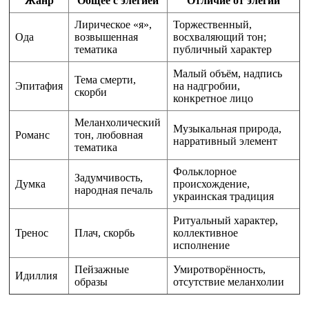
Жанр
Общее с элегией
Отличие от элегии
Лирическое «я»,
Торжественный,
Ода
возвышенная
восхваляющий тон;
тематика
публичный характер
Малый объём, надпись
Тема смерти,
Эпитафия
на надгробии,
скорби
конкретное лицо
Меланхолический
Музыкальная природа,
Романс
тон, любовная
нарративный элемент
тематика
Фольклорное
Задумчивость,
Думка
происхождение,
народная печаль
украинская традиция
Ритуальный характер,
Тренос
Плач, скорбь
коллективное
исполнение
Пейзажные
Умиротворённость,
Идиллия
образы
отсутствие меланхолии