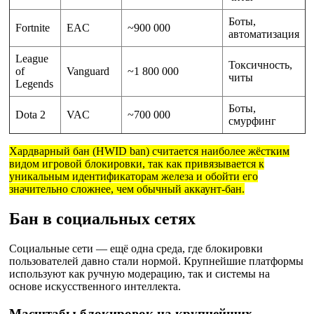
Боты,
Fortnite
EAC
~900 000
автоматизация
League
Токсичность,
of
Vanguard
~1 800 000
читы
Legends
Боты,
Dota 2
VAC
~700 000
смурфинг
Хардварный бан (HWID ban) считается наиболее жёстким
видом игровой блокировки, так как привязывается к
уникальным идентификаторам железа и обойти его
значительно сложнее, чем обычный аккаунт-бан.
Бан в социальных сетях
Социальные сети — ещё одна среда, где блокировки
пользователей давно стали нормой. Крупнейшие платформы
используют как ручную модерацию, так и системы на
основе искусственного интеллекта.
Масштабы блокировок на крупнейших