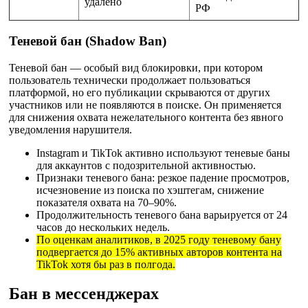
удалено
РФ
Теневой бан (Shadow Ban)
Теневой бан — особый вид блокировки, при котором
пользователь технически продолжает пользоваться
платформой, но его публикации скрываются от других
участников или не появляются в поиске. Он применяется
для снижения охвата нежелательного контента без явного
уведомления нарушителя.
Instagram и TikTok активно используют теневые баны
для аккаунтов с подозрительной активностью.
Признаки теневого бана: резкое падение просмотров,
исчезновение из поиска по хэштегам, снижение
показателя охвата на 70–90%.
Продолжительность теневого бана варьируется от 24
часов до нескольких недель.
По оценкам аналитиков, в 2025 году теневому бану
подвергается до 15% активных авторов контента на
TikTok хотя бы раз в полгода.
Бан в мессенджерах