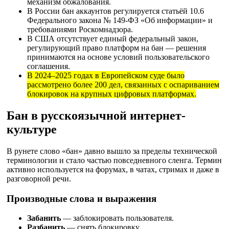
механизм обжалования.
В России бан аккаунтов регулируется статьёй 10.6
Федерального закона № 149-ФЗ «Об информации» и
требованиями Роскомнадзора.
В США отсутствует единый федеральный закон,
регулирующий право платформ на бан — решения
принимаются на основе условий пользовательского
соглашения.
В 2024–2025 годах в Европейском суде было
рассмотрено более 200 дел, связанных с оспариванием
блокировок на крупных цифровых платформах.
Бан в русскоязычной интернет-
культуре
В рунете слово «бан» давно вышло за пределы технической
терминологии и стало частью повседневного сленга. Термин
активно используется на форумах, в чатах, стримах и даже в
разговорной речи.
Производные слова и выражения
Забанить
— заблокировать пользователя.
Разбанить
— снять блокировку.