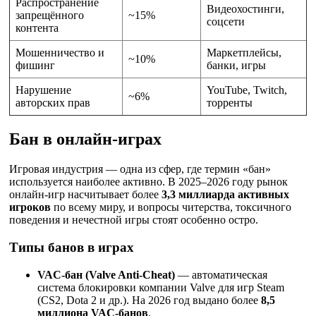
Распространение
Видеохостинги,
запрещённого
~15%
соцсети
контента
Мошенничество и
Маркетплейсы,
~10%
фишинг
банки, игры
Нарушение
YouTube, Twitch,
~6%
авторских прав
торренты
Бан в онлайн-играх
Игровая индустрия — одна из сфер, где термин «бан»
используется наиболее активно. В 2025–2026 году рынок
онлайн-игр насчитывает более
3,3 миллиарда активных
игроков
по всему миру, и вопросы читерства, токсичного
поведения и нечестной игры стоят особенно остро.
Типы банов в играх
VAC-бан (Valve Anti-Cheat)
— автоматическая
система блокировки компании Valve для игр Steam
(CS2, Dota 2 и др.). На 2026 год выдано более
8,5
миллиона VAC-банов
.