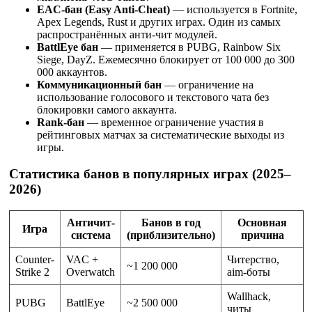
EAC-бан (Easy Anti-Cheat)
— используется в Fortnite,
Apex Legends, Rust и других играх. Один из самых
распространённых анти-чит модулей.
BattlEye бан
— применяется в PUBG, Rainbow Six
Siege, DayZ. Ежемесячно блокирует от 100 000 до 300
000 аккаунтов.
Коммуникационный бан
— ограничение на
использование голосового и текстового чата без
блокировки самого аккаунта.
Rank-бан
— временное ограничение участия в
рейтинговых матчах за систематические выходы из
игры.
Статистика банов в популярных играх (2025–
2026)
Античит-
Банов в год
Основная
Игра
система
(приблизительно)
причина
Counter-
VAC +
Читерство,
~1 200 000
Strike 2
Overwatch
aim-боты
Wallhack,
PUBG
BattlEye
~2 500 000
читы