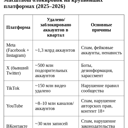
платформах (2025–2026)
Удалено/
заблокировано
Основные
Платформа
аккаунтов в
причины
квартал
Meta
Спам, фейковые
(Facebook +
~1,3 млрд аккаунтов
аккаунты, ненависть
Instagram)
~500 млн
Боты,
X (бывший
подозрительных
дезинформация,
Twitter)
аккаунтов
харассмент
~150 млн видео
Нарушение правил
TikTok
удалено
сообщества
Спам, нарушение
~8–10 млн каналов/
YouTube
авторских прав,
аккаунтов
контент 18+
Спам, нарушение
~30 млн записей
ВКонтакте
законодательства