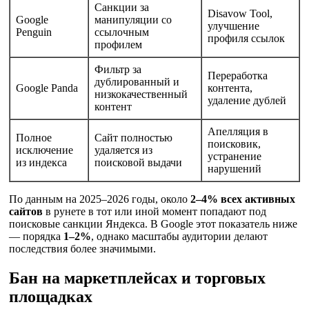
Санкции за
Disavow Tool,
Google
манипуляции со
улучшение
Penguin
ссылочным
профиля ссылок
профилем
Фильтр за
Переработка
дублированный и
Google Panda
контента,
низкокачественный
удаление дублей
контент
Апелляция в
Полное
Сайт полностью
поисковик,
исключение
удаляется из
устранение
из индекса
поисковой выдачи
нарушений
По данным на 2025–2026 годы, около
2–4% всех активных
сайтов
в рунете в тот или иной момент попадают под
поисковые санкции Яндекса. В Google этот показатель ниже
— порядка
1–2%
, однако масштабы аудитории делают
последствия более значимыми.
Бан на маркетплейсах и торговых
площадках