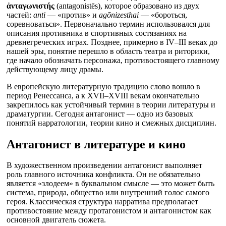
ἀνταγωνιστής
(antagonistēs), которое образовано из двух
частей:
anti
— «против» и
agōnizesthai
— «бороться,
соревноваться». Первоначально термин использовался для
описания противника в спортивных состязаниях на
древнегреческих играх. Позднее, примерно в IV–III веках до
нашей эры, понятие перешло в область театра и риторики,
где начало обозначать персонажа, противостоящего главному
действующему лицу драмы.
В европейскую литературную традицию слово вошло в
период Ренессанса, а к XVII–XVIII векам окончательно
закрепилось как устойчивый термин в теории литературы и
драматургии. Сегодня антагонист — одно из базовых
понятий нарратологии, теории кино и смежных дисциплин.
Антагонист в литературе и кино
В художественном произведении антагонист выполняет
роль главного источника конфликта. Он не обязательно
является «злодеем» в буквальном смысле — это может быть
система, природа, общество или внутренний голос самого
героя. Классическая структура нарратива предполагает
противостояние между протагонистом и антагонистом как
основной двигатель сюжета.