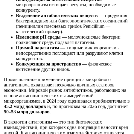
микроорганизм истощает ресурсы, необходимые
конкуренту.
Выделение антибиотических веществ
— продукция
бактерицидных или бактериостатических соединений
(пенициллин плесневых грибов Penicillium —
классический пример).
Изменение pH среды
— молочнокислые бактерии
подкисляют среду, подавляя патогены.
Прямой паразитизм
— хищные микроорганизмы
непосредственно поглощают или разрушают клетки
конкурентов.
Конкуренция за пространство
— физическое
вытеснение других видов.
Промышленное применение принципа микробного
антагонизма охватывает несколько крупных секторов
экономики. Мировой рынок антибиотиков, работающих на
основе антагонистических взаимодействий
микроорганизмов, в 2024 году оценивался приблизительно в
45,2 млрд долларов
и, по прогнозам на 2026 год, достигнет
50–53 млрд долларов
.
В экологии антагонизм — это тип биотических
взаимодействий, при которых одна популяция наносит вред
другой. К антагонистическим взаимодействиям относятся