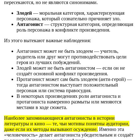
пересекаются, но не являются синонимами.
Злодей
— моральная категория, характеризующая
персонажа, который сознательно причиняет зло.
Антагонист
— структурная категория, определяющая
роль персонажа в конфликте произведения.
Из этого вытекают важные наблюдения:
Антагонист может не быть злодеем — учитель,
родитель или друг могут противодействовать цели
героя из лучших побуждений.
Злодей может не быть антагонистом — если он не
создаёт основной конфликт произведения.
Протагонист может сам быть злодеем (анти-герой) —
тогда антагонистом выступает положительный
персонаж или система правосудия.
В некоторых произведениях роли антагониста и
протагониста намеренно размыты или меняются
местами в ходе сюжета.
Наиболее запоминающиеся антагонисты в истории
литературы и кино — те, чьи мотивы понятны аудитории,
даже если их методы вызывают осуждение.
Именно эта
«человечность» делает антагониста убедительным и создаёт