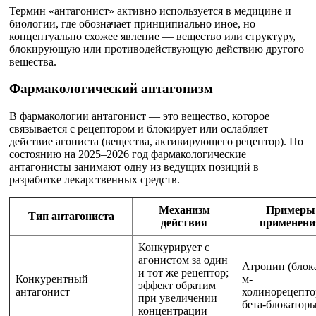
Термин «антагонист» активно используется в медицине и
биологии, где обозначает принципиально иное, но
концептуально схожее явление — вещество или структуру,
блокирующую или противодействующую действию другого
вещества.
Фармакологический антагонизм
В фармакологии антагонист — это вещество, которое
связывается с рецептором и блокирует или ослабляет
действие агониста (вещества, активирующего рецептор). По
состоянию на 2025–2026 год фармакологические
антагонисты занимают одну из ведущих позиций в
разработке лекарственных средств.
Механизм
Примеры
Тип антагониста
действия
применени
Конкурирует с
агонистом за один
Атропин (блок
и тот же рецептор;
Конкурентный
м-
эффект обратим
антагонист
холинорецепто
при увеличении
бета-блокатор
концентрации