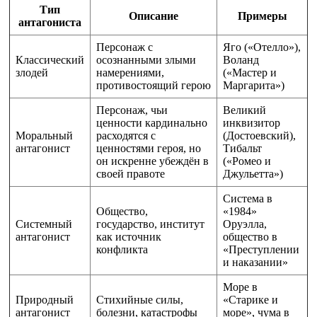
Тип
Описание
Примеры
антагониста
Персонаж с
Яго («Отелло»),
Классический
осознанными злыми
Воланд
злодей
намерениями,
(«Мастер и
противостоящий герою
Маргарита»)
Персонаж, чьи
Великий
ценности кардинально
инквизитор
Моральный
расходятся с
(Достоевский),
антагонист
ценностями героя, но
Тибальт
он искренне убеждён в
(«Ромео и
своей правоте
Джульетта»)
Система в
Общество,
«1984»
Системный
государство, институт
Оруэлла,
антагонист
как источник
общество в
конфликта
«Преступлении
и наказании»
Море в
Природный
Стихийные силы,
«Старике и
антагонист
болезни, катастрофы
море», чума в