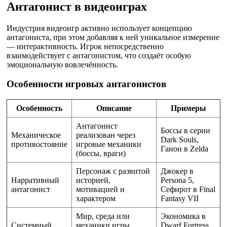
Антагонист в видеоиграх
Индустрия видеоигр активно использует концепцию
антагониста, при этом добавляя к ней уникальное измерение
— интерактивность. Игрок непосредственно
взаимодействует с антагонистом, что создаёт особую
эмоциональную вовлечённость.
Особенности игровых антагонистов
Особенность
Описание
Примеры
Антагонист
Боссы в серии
Механическое
реализован через
Dark Souls,
противостояние
игровые механики
Ганон в Zelda
(боссы, враги)
Персонаж с развитой
Джокер в
Нарративный
историей,
Persona 5,
антагонист
мотивацией и
Сефирот в Final
характером
Fantasy VII
Мир, среда или
Экономика в
Системный
механики игры
Dwarf Fortress,