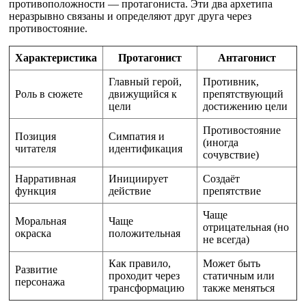
противоположности — протагониста. Эти два архетипа
неразрывно связаны и определяют друг друга через
противостояние.
Характеристика
Протагонист
Антагонист
Главный герой,
Противник,
Роль в сюжете
движущийся к
препятствующий
цели
достижению цели
Противостояние
Позиция
Симпатия и
(иногда
читателя
идентификация
сочувствие)
Нарративная
Инициирует
Создаёт
функция
действие
препятствие
Чаще
Моральная
Чаще
отрицательная (но
окраска
положительная
не всегда)
Как правило,
Может быть
Развитие
проходит через
статичным или
персонажа
трансформацию
также меняться