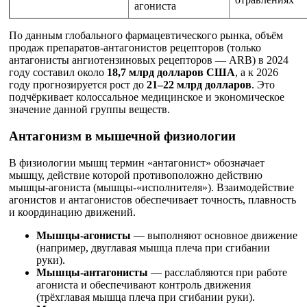
агониста
По данным глобального фармацевтического рынка, объём
продаж препаратов-антагонистов рецепторов (только
антагонисты ангиотензиновых рецепторов — ARB) в 2024
году составил около
18,7 млрд долларов США
, а к 2026
году прогнозируется рост до
21–22 млрд долларов
. Это
подчёркивает колоссальное медицинское и экономическое
значение данной группы веществ.
Антагонизм в мышечной физиологии
В физиологии мышц термин «антагонист» обозначает
мышцу, действие которой противоположно действию
мышцы-агониста (мышцы-«исполнителя»). Взаимодействие
агонистов и антагонистов обеспечивает точность, плавность
и координацию движений.
Мышцы-агонисты
— выполняют основное движение
(например, двуглавая мышца плеча при сгибании
руки).
Мышцы-антагонисты
— расслабляются при работе
агониста и обеспечивают контроль движения
(трёхглавая мышца плеча при сгибании руки).