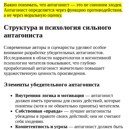
Важно понимать, что антагонист — это не синоним злодея.
Антагонист определяется через функцию противодействия,
а не через моральную оценку.
Структура и психология сильного
антагониста
Современные авторы и сценаристы уделяют особое
внимание разработке убедительных антагонистов.
Исследования в области нарратологии и когнитивной
психологии читателя показывают, что глубоко
проработанный антагонист значительно повышает
художественную ценность произведения.
Элементы убедительного антагониста
Внутренняя логика и мотивация
— антагонист
должен иметь причины для своих действий, которые
понятны (хотя и не обязательно приняты) читателем.
Собственная «правда»
— лучшие антагонисты
убеждены в правоте своих действий; они не считают
себя злодеями.
Компетентность и угроза
— антагонист должен быть