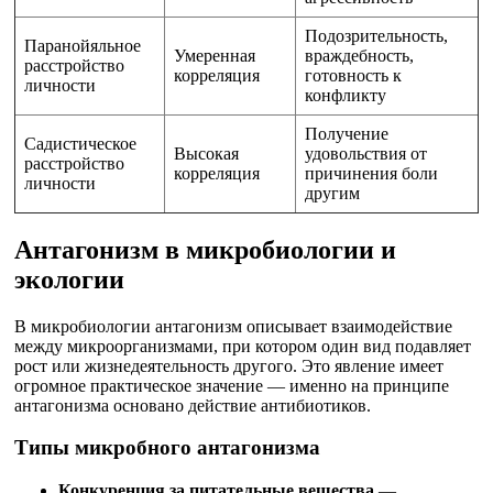
Подозрительность,
Паранойяльное
Умеренная
враждебность,
расстройство
корреляция
готовность к
личности
конфликту
Получение
Садистическое
Высокая
удовольствия от
расстройство
корреляция
причинения боли
личности
другим
Антагонизм в микробиологии и
экологии
В микробиологии антагонизм описывает взаимодействие
между микроорганизмами, при котором один вид подавляет
рост или жизнедеятельность другого. Это явление имеет
огромное практическое значение — именно на принципе
антагонизма основано действие антибиотиков.
Типы микробного антагонизма
Конкуренция за питательные вещества
—