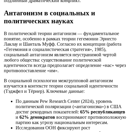
подлинный драматический конфликт.
Антагонизм в социальных и
политических науках
В политической теории антагонизм — фундаментальное
понятие, особенно в рамках теории гегемонии Эрнесто
Лаклау и Шанталь Муфф. Согласно их концепции (работа
«Гегемония и социалистическая стратегия», 1985),
социальный антагонизм является неустранимой чертой
любого общества: существование политической
идентичности всегда предполагает определение «нас» через
противопоставление «им».
В социальной психологии межгрупповой антагонизм
изучается в контексте теории социальной идентичности
(Тэджфел и Тёрнер). Ключевые данные:
По данным Pew Research Center (2024), уровень
политической поляризации («антагонизма») в США
достиг рекордных показателей:
65% республиканцев
и
62% демократов
воспринимают противоположную
партию как угрозу национальным интересам.
Исследования ООН фиксируют рост