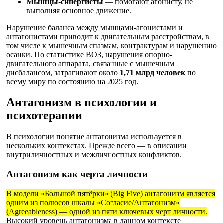
Мышцы-синергисты
— помогают агонисту, не
выполняя основное движение.
Нарушение баланса между мышцами-агонистами и
антагонистами приводит к двигательным расстройствам, в
том числе к мышечным спазмам, контрактурам и нарушению
осанки. По статистике ВОЗ, нарушения опорно-
двигательного аппарата, связанные с мышечным
дисбалансом, затрагивают около
1,71 млрд человек
по
всему миру по состоянию на 2025 год.
Антагонизм в психологии и
психотерапии
В психологии понятие антагонизма используется в
нескольких контекстах. Прежде всего — в описании
внутриличностных и межличностных конфликтов.
Антагонизм как черта личности
В модели «Большой пятёрки» (Big Five) антагонизм является
одним из полюсов шкалы «Согласие/Антагонизм»
(Agreeableness) — одной из пяти ключевых черт личности.
Высокий уровень антагонизма в данном контексте