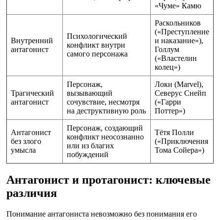
«Чуме» Камю
Раскольников
(«Преступление
Психологический
Внутренний
и наказание»),
конфликт внутри
антагонист
Голлум
самого персонажа
(«Властелин
колец»)
Персонаж,
Локи (Marvel),
Трагический
вызывающий
Северус Снейп
антагонист
сочувствие, несмотря
(«Гарри
на деструктивную роль
Поттер»)
Персонаж, создающий
Антагонист
Тётя Полли
конфликт неосознанно
без злого
(«Приключения
или из благих
умысла
Тома Сойера»)
побуждений
Антагонист и протагонист: ключевые
различия
Понимание антагониста невозможно без понимания его