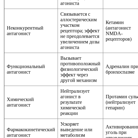
агониста
Связывается с
аллостерическим
Кетамин
участком
Неконкурентный
(антагонист
рецептора; эффект
антагонист
NMDA-
не преодолевается
рецепторов)
увеличением дозы
агониста
Вызывает
противоположный
Функциональный
Адреналин пр
физиологический
антагонист
бронхоспазме
эффект через
другой механизм
Нейтрализует
агонист в
Протамин суль
Химический
результате
(нейтрализует
антагонист
химической
гепарин)
реакции
Ускоряет
Активированн
Фармакокинетический
выведение или
уголь при
антагонист
метаболизм
отравлениях