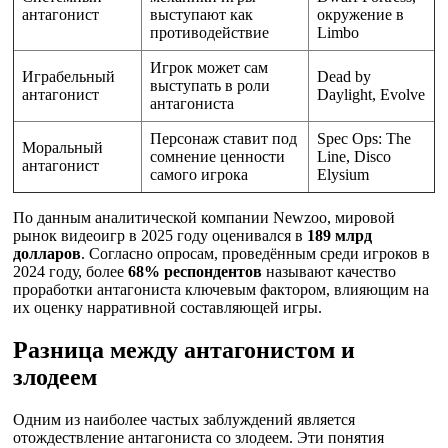
антагонист
выступают как
окружение в
противодействие
Limbo
Игрок может сам
Играбельный
Dead by
выступать в роли
антагонист
Daylight, Evolve
антагониста
Персонаж ставит под
Spec Ops: The
Моральный
сомнение ценности
Line, Disco
антагонист
самого игрока
Elysium
По данным аналитической компании Newzoo, мировой
рынок видеоигр в 2025 году оценивался в
189 млрд
долларов
. Согласно опросам, проведённым среди игроков в
2024 году, более
68% респондентов
называют качество
проработки антагониста ключевым фактором, влияющим на
их оценку нарративной составляющей игры.
Разница между антагонистом и
злодеем
Одним из наиболее частых заблуждений является
отождествление антагониста со злодеем. Эти понятия