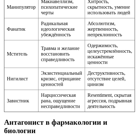
Макиавеллизм,
Хитрость,
Манипулятор
психопатические
скрытность, умение
черты
использовать людей
Радикальная
Абсолютизм,
Фанатик
идеологическая
жертвенность,
убеждённость
непреклонность
Одержимость,
Травма и желание
целеустремлённость,
Мститель
восстановить
искажённые
справедливость
ценности
Экзистенциальный
Деструктивность,
Нигилист
кризис, отрицание
отсутствие целей,
ценностей
цинизм
Нарциссическая
Resentiment, скрытая
Завистник
рана, ощущение
агрессия, подрывная
несправедливости
деятельность
Антагонист в фармакологии и
биологии