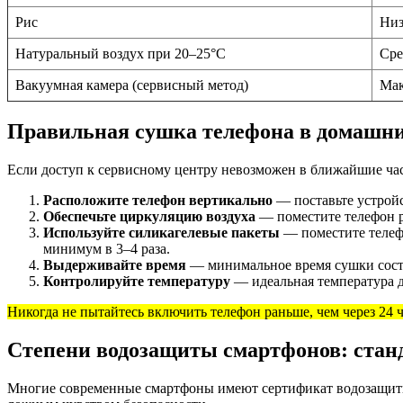
Рис
Низ
Натуральный воздух при 20–25°C
Сре
Вакуумная камера (сервисный метод)
Мак
Правильная сушка телефона в домашни
Если доступ к сервисному центру невозможен в ближайшие ча
Расположите телефон вертикально
— поставьте устройс
Обеспечьте циркуляцию воздуха
— поместите телефон р
Используйте силикагелевые пакеты
— поместите телефо
минимум в 3–4 раза.
Выдерживайте время
— минимальное время сушки состав
Контролируйте температуру
— идеальная температура д
Никогда не пытайтесь включить телефон раньше, чем через 24 
Степени водозащиты смартфонов: станд
Многие современные смартфоны имеют сертификат водозащиты п