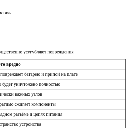
стям.
существенно усугубляют повреждения.
то вредно
повреждает батарею и припой на плате
о будет уничтожено полностью
тически важных узлов
братимо сжигает компоненты
ядном разъёме и цепях питания
странство устройства