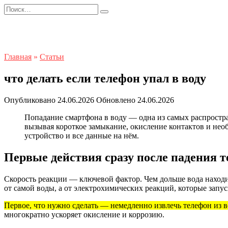
Перейти
Search
к
for:
содержанию
Главная
»
Статьи
что делать если телефон упал в воду
Опубликовано
24.06.2026
Обновлено
24.06.2026
Попадание смартфона в воду — одна из самых распростра
вызывая короткое замыкание, окисление контактов и не
устройство и все данные на нём.
Первые действия сразу после падения т
Скорость реакции — ключевой фактор. Чем дольше вода находи
от самой воды, а от электрохимических реакций, которые запу
Первое, что нужно сделать — немедленно извлечь телефон из в
многократно ускоряет окисление и коррозию.