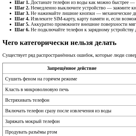
Шаг 1.
Достаньте телефон из воды как можно быстрее — в
Шаг 2.
Немедленно выключите устройство — зажмите кн
Шаг 3.
Не нажимайте лишние кнопки — механические дв
Шаг 4.
Извлеките SIM-карту, карту памяти и, если возмо
Шаг 5.
Аккуратно промокните внешние поверхности мяг
Шаг 6.
Не подключайте телефон к зарядному устройству 
Чего категорически нельзя делать
Существует ряд распространённых ошибок, которые люди совер
Запрещённое действие
Сушить феном на горячем режиме
Класть в микроволновую печь
Встряхивать телефон
Включать телефон сразу после извлечения из воды
Заряжать мокрый телефон
Продувать разъёмы ртом