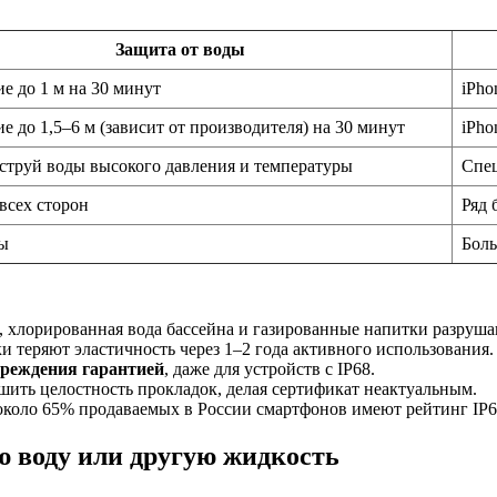
Защита от воды
е до 1 м на 30 минут
iPho
 до 1,5–6 м (зависит от производителя) на 30 минут
iPho
 струй воды высокого давления и температуры
Спе
всех сторон
Ряд 
ы
Боль
а, хлорированная вода бассейна и газированные напитки разруш
и теряют эластичность через 1–2 года активного использования.
реждения гарантией
, даже для устройств с IP68.
ить целостность прокладок, делая сертификат неактуальным.
около 65% продаваемых в России смартфонов имеют рейтинг IP6
ую воду или другую жидкость