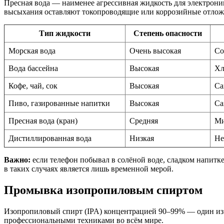
Пресная вода — наименее агрессивная жидкость для электроник
высыхания оставляют токопроводящие или коррозийные отлож
Тип жидкости
Степень опасности
Морская вода
Очень высокая
Со
Вода бассейна
Высокая
Хл
Кофе, чай, сок
Высокая
Са
Пиво, газированные напитки
Высокая
Са
Пресная вода (кран)
Средняя
Ми
Дистиллированная вода
Низкая
Не
Важно:
если телефон побывал в солёной воде, сладком напитк
в таких случаях является лишь временной мерой.
Промывка изопропиловым спиртом
Изопропиловый спирт (IPA) концентрацией 90–99% — один из 
профессиональными техниками во всём мире.