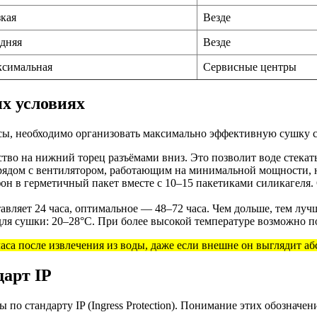
кая
Везде
дняя
Везде
симальная
Сервисные центры
х условиях
сы, необходимо организовать максимально эффективную сушку 
тво на нижний торец разъёмами вниз. Это позволит воде стекать
ядом с вентилятором, работающим на минимальной мощности, на
н в герметичный пакет вместе с 10–15 пакетиками силикагеля.
ляет 24 часа, оптимальное — 48–72 часа. Чем дольше, тем луч
ля сушки: 20–28°C. При более высокой температуре возможно п
часа после извлечения из воды, даже если внешне он выглядит а
арт IP
о стандарту IP (Ingress Protection). Понимание этих обозначе