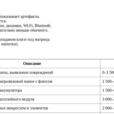
 показывает артефакты.
тся.
н, динамик, Wi-Fi, Bluetooth.
ачительно меньше обычного.
опадания влаги под матрицу.
 напитки).
Описание
платы, выявление повреждений
0–1 50
льтразвуковой ванне с флюсом
1 500–
аккумулятора
1 500–
дисплейного модуля
3 000–
ных микросхем и элементов
2 000–