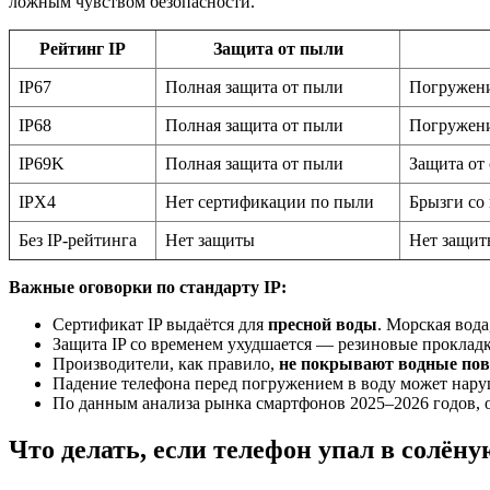
ложным чувством безопасности.
Рейтинг IP
Защита от пыли
IP67
Полная защита от пыли
Погружени
IP68
Полная защита от пыли
Погружение
IP69K
Полная защита от пыли
Защита от
IPX4
Нет сертификации по пыли
Брызги со 
Без IP-рейтинга
Нет защиты
Нет защит
Важные оговорки по стандарту IP:
Сертификат IP выдаётся для
пресной воды
. Морская вод
Защита IP со временем ухудшается — резиновые прокладк
Производители, как правило,
не покрывают водные пов
Падение телефона перед погружением в воду может наруш
По данным анализа рынка смартфонов 2025–2026 годов, 
Что делать, если телефон упал в солён