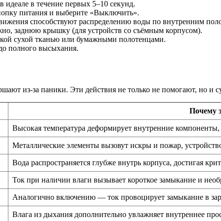
 идеале в течение первых 5–10 секунд.
опку питания и выберите «Выключить».
ижения способствуют распределению воды по внутренним поло
жно, заднюю крышку (для устройств со съёмным корпусом).
кой сухой тканью или бумажными полотенцами.
до полного высыхания.
шают из-за паники. Эти действия не только не помогают, но и 
Почему э
Высокая температура деформирует внутренние компоненты, 
Металлические элементы вызовут искры и пожар, устройств
Вода распространяется глубже внутрь корпуса, достигая кри
Ток при наличии влаги вызывает короткое замыкание и нео
Аналогично включению — ток провоцирует замыкание в зар
Влага из дыхания дополнительно увлажняет внутреннее про