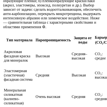
образующие плёнки; б) плёнкообразующие краски/лаки
(акрил, эластомеры, эпоксид, полиуретан и др.). Выбор
зависит от задачи: сделать водоотталкивающим, обеспечить
анти-карбонизацию, перекрыть микротрещины, выдержать
интенсивную абразию или химическое воздействие. Ниже
— сравнительная таблица с характерными свойствами и
областями применения ⚙️.
Барье
Защита от
Тип материала
Паропроницаемость
воды
(CO₂/Cl
Акриловая
Средняя–
CO₂:
фасадная краска
Высокая
высокая
средне
для минералок
Эластомерная
CO₂:
(эластичная)
Средняя
Высокая
высока
фасадная система
Минеральная
силикатная
CO₂:
Очень высокая
Средняя
(калиево-
средня
силикатная)