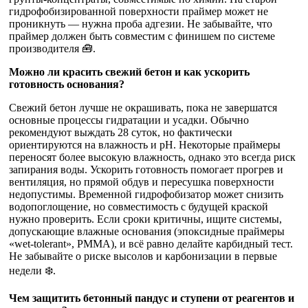
гидрофобизированной поверхности праймер может не
проникнуть — нужна проба адгезии. Не забывайте, что
праймер должен быть совместим с финишем по системе
производителя 🧰.
Можно ли красить свежий бетон и как ускорить
готовность основания?
Свежий бетон лучше не окрашивать, пока не завершатся
основные процессы гидратации и усадки. Обычно
рекомендуют выждать 28 суток, но фактически
ориентируются на влажность и pH. Некоторые праймеры
переносят более высокую влажность, однако это всегда риск
запирания воды. Ускорить готовность помогает прогрев и
вентиляция, но прямой обдув и пересушка поверхности
недопустимы. Временной гидрофобизатор может снизить
водопоглощение, но совместимость с будущей краской
нужно проверить. Если сроки критичны, ищите системы,
допускающие влажные основания (эпоксидные праймеры
«wet-tolerant», PMMA), и всё равно делайте карбидный тест.
Не забывайте о риске высолов и карбонизации в первые
недели ❄️.
Чем защитить бетонный пандус и ступени от реагентов и