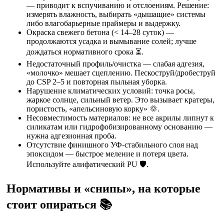
— приводит к вспучиванию и отслоениям. Решение:
измерять влажность, выбирать «дышащие» системы
либо влагобарьерные праймеры и выдержку.
Окраска свежего бетона (< 14–28 суток) —
продолжаются усадка и вымывание солей; лучше
дождаться нормативного срока ⏳.
Недостаточный профиль/очистка — слабая адгезия,
«молочко» мешает сцеплению. Пескоструй/дробеструй
до CSP 2–5 и повторная пыльная уборка.
Нарушение климатических условий: точка росы,
жаркое солнце, сильный ветер. Это вызывает кратеры,
пористость, «апельсиновую корку» 🌞.
Несовместимость материалов: не все акрилы липнут к
силикатам или гидрофобизированному основанию —
нужна адгезионная проба.
Отсутствие финишного УФ-стабильного слоя над
эпоксидом — быстрое меление и потеря цвета.
Используйте алифатический PU 🛡️.
Нормативы и «снипы», на которые
стоит опираться 📚