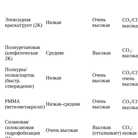
Эпоксидная
Очень
CO₂/Cl⁻
Низкая
краска/грунт (2К)
высокая
высока
Полиуретановая
CO₂:
(алифатическая
Средняя
Высокая
высока
2К)
Полиуреа/
CO₂/Cl⁻
полиаспартик
Очень
Низкая
очень
(быстр.
высокая
высока
отверждение)
PMMA
Очень
CO₂/Cl⁻
Низкая–средняя
(метилметакрилат)
высокая
высока
Силановая/
силоксановая
Высокая
CO₂:
Очень высокая
гидрофобизация
(отталкивает)
низкая