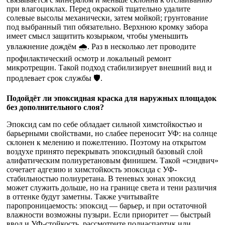
при влагоциклах. Перед окраской тщательно удалите
солевые высолы механически, затем мойкой; грунтование
под выбранный тип обязательно. Верхнюю кромку забора
имеет смысл защитить козырьком, чтобы уменьшить
увлажнение дождём 🌧️. Раз в несколько лет проводите
профилактический осмотр и локальный ремонт
микротрещин. Такой подход стабилизирует внешний вид и
продлевает срок службы 🛡️.
Подойдёт ли эпоксидная краска для наружных площадок
без дополнительного слоя?
Эпоксид сам по себе обладает сильной химстойкостью и
барьерными свойствами, но слабее переносит УФ: на солнце
склонен к мелению и пожелтению. Поэтому на открытом
воздухе принято перекрывать эпоксидный базовый слой
алифатическим полиуретановым финишем. Такой «сэндвич»
сочетает адгезию и химстойкость эпоксида с УФ-
стабильностью полиуретана. В теневых зонах эпоксид
может служить дольше, но на границе света и тени различия
в оттенке будут заметны. Также учитывайте
паропроницаемость: эпоксид — барьер, и при остаточной
влажности возможны пузыри. Если приоритет — быстрый
ввод и УФ-стойкость, рассмотрите полиаспартик или