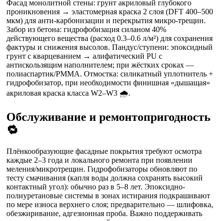
Фасад монолитной стены: грунт акриловый глубокого
проникновения → эластомерная краска 2 слоя (DFT 400–500
мкм) для анти-карбонизации и перекрытия микро-трещин.
Забор из бетона: гидрофобизация силаном 40%
действующего вещества (расход 0.3–0.6 л/м²) для сохранения
фактуры и снижения высолов. Пандус/ступени: эпоксидный
грунт с кварцеванием → алифатический PU с
антискользящим наполнителем; при жёстких сроках —
полиаспартик/PMMA. Отмостка: силикатный уплотнитель +
гидрофобизатор, при необходимости финишная «дышащая»
акриловая краска класса W2–W3 🌧️.
Обслуживание и ремонтопригодность
🔁
Плёнкообразующие фасадные покрытия требуют осмотра
каждые 2–3 года и локального ремонта при появлении
меления/микротрещин. Гидрофобизаторы обновляют по
тесту смачивания (капля воды должна сохранять высокий
контактный угол): обычно раз в 5–8 лет. Эпоксидно-
полиуретановые системы в зонах истирания подкрашивают
по мере износа верхнего слоя; предварительно — шлифовка,
обезжиривание, адгезионная проба. Важно поддерживать