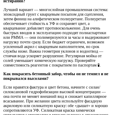
истирания?
Лучший вариант — многослойная промышленная система:
эпоксидный грунт с кварцевым посыпом для сцепления,
затем финиш на алифатическом полиуретане. Полиуретан
обеспечивает стойкость к УФ и сохраняет цвет, а
кварцевание добавляет противоскольжение. Для очень
быстрых вводов в эксплуатацию подходят полиаспартики
или PMMA — они полимеризуются за часы и выдерживают
нагрузку почти сразу. Если бюджет ограничен, возможен
усиленный акрил с кварцевым наполнителем, но срок
службы ниже. Важна геометрия уклонов и водоотвод —
стоячая вода ускоряет разрушение. Регулярная мойка от
солей уменьшает химическую нагрузку. Проверяйте
совместимость реагентов с покрытием по паспортам 🧪.
Как покрасить бетонный забор, чтобы он не темнел и не
покрывался высолами?
Если нравятся фактура и цвет бетона, начните с силан/
силоксановой гидрофобизации высокой концентрации —
она почти не меняет внешний вид и снижает капиллярное
всасывание. При желании цвета используйте фасадную
акриловую или силикатную краску: обе «дышат» и хорошо
сопротивляются УФ. Силикатная краска химически
связывается с минералом и меньше склонна к отслаиванию