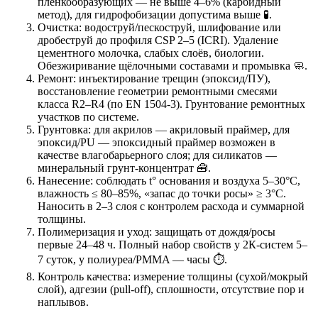
плёнкообразующих — не выше 4–6% (карбидный
метод), для гидрофобизации допустима выше 🧪.
Очистка: водоструй/пескоструй, шлифование или
дробеструй до профиля CSP 2–5 (ICRI). Удаление
цементного молочка, слабых слоёв, биологии.
Обезжиривание щёлочными составами и промывка 🧼.
Ремонт: инъектирование трещин (эпоксид/ПУ),
восстановление геометрии ремонтными смесями
класса R2–R4 (по EN 1504-3). Грунтование ремонтных
участков по системе.
Грунтовка: для акрилов — акриловый праймер, для
эпоксид/PU — эпоксидный праймер возможен в
качестве влагобарьерного слоя; для силикатов —
минеральный грунт-концентрат 🧰.
Нанесение: соблюдать t° основания и воздуха 5–30°C,
влажность ≤ 80–85%, «запас до точки росы» ≥ 3°C.
Наносить в 2–3 слоя с контролем расхода и суммарной
толщины.
Полимеризация и уход: защищать от дождя/росы
первые 24–48 ч. Полный набор свойств у 2К-систем 5–
7 суток, у полиуреа/PMMA — часы ⏱️.
Контроль качества: измерение толщины (сухой/мокрый
слой), адгезии (pull-off), сплошности, отсутствие пор и
наплывов.