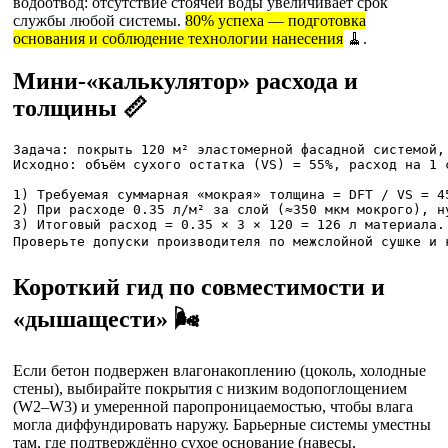
водоотвод: отсутствие стоячей воды увеличивает срок
службы любой системы.
80% успеха — подготовка
основания и соблюдение технологии нанесения
🧹.
Мини-«калькулятор» расхода и
толщины 📏
Задача: покрыть 120 м² эластомерной фасадной системой, 
Исходно: объём сухого остатка (VS) = 55%, расход на 1 с
1) Требуемая суммарная «мокрая» толщина = DFT / VS = 45
2) При расходе 0.35 л/м² за слой (≈350 мкм мокрого), ну
3) Итоговый расход = 0.35 × 3 × 120 = 126 л материала.

Короткий гид по совместимости и
«дышащести» 🌬️
Если бетон подвержен влагонакоплению (цоколь, холодные
стены), выбирайте покрытия с низким водопоглощением
(W2–W3) и умеренной паропроницаемостью, чтобы влага
могла диффундировать наружу. Барьерные системы уместны
там, где подтверждённо сухое основание (навесы,