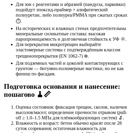
Для зон с реагентами и абразией (пандусы, парковки)
подойдут эпоксид-праймер + алифатический
полиуретан, либо полиуреа/PMMA при сжатых сроках
⏱️.
На исторических и влажных стенах предпочтительны
минеральные силикатные составы: высокая
паропроницаемость и долговечная стойкость к УФ 🌞.
Для перекрытия микротрещин выбирайте
эластомерные системы с подтверждённым классом
трещиноперекрытия (EN 1062-7) ❄️.
Для подземных частей и цоколей контактирующих с
грунтом — битумно-полимерные мастики, но не как
финиш по фасадам.
Подготовка основания и нанесение:
пошагово 🧹📏
Оценка состояния: фиксация трещин, сколов, наличия
высолов/масел; определение прочности отрывом (pull-
off ≥ 1.0–1.5 МПа для плёнкообразующих систем) 🔬.
Влажность и возраст: бетон обычно красят после 28
суток созревания; остаточная влажность для