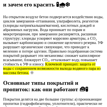
и зачем его красить 🧪🌧️❄️
На открытом воздухе бетон подвергается воздействию воды,
циклов замерзания–оттаивания, ультрафиолета, реагентов
(хлориды натрия/кальция/магния), кислотных дождей и
абразивных нагрузок. Вода проникает по порам и
микротрещинам, при замерзании расширяется, расшивая
структуру; хлориды ускоряют коррозию арматуры, а CO₂
вызывает карбонизацию и снижение щелочного резерва. УФ
разрушает органические связующие, что приводит к
мелению и потере адгезии. Правильно подобранная система
покрытий разрывает эти механизмы: снижает капиллярное
всасывание, блокирует CO₂, отталкивает воду, повышает
стойкость к УФ и износу.
Ключевой принцип: защита от
воды с сохранением возможности выхода водяного пара из
массива бетона.
🌞
Основные типы покрытий и
пропиток: как они работают 🧰🧪
Покрытия делятся на две большие группы: а) проникающие
пропитки (гидрофобизаторы, уплотнители), практически не