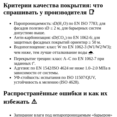
Критерии качества покрытия: что
спрашивать у производителя 📑
Паропроницаемость: sD(H₂O) по EN ISO 7783; для
фасадов полезно sD ≤ 2 м, для барьерных систем
допустимо выше.
Анти-карбонизация: sD(CO₂) по EN 1062-6; для
защитных фасадных покрытий ориентир ≥ 50 м.
Водопоглощение: класс W по EN 1062-3 (W1/W2/W3);
чем ниже, тем лучше отталкивание воды 🌧️.
Перекрытие трещин: класс A–C по EN 1062-7 при
заданных t°.
Адгезия: по EN 1542/ISO 4624 не ниже 1.0–2.0 МПа в
зависимости от системы.
УФ-стойкость: испытания по ISO 11507/QUV,
устойчивость к мелению (ISO 4628).
Распространённые ошибки и как их
избежать ⚠️
Запирание влаги под непаропроницаемым «барьером»