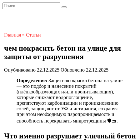
Перейти
Search
к
for:
содержанию
Главная
»
Статьи
чем покрасить бетон на улице для
защиты от разрушения
Опубликовано
22.12.2025
Обновлено
22.12.2025
Определение:
Защитная окраска бетона на улице
— это подбор и нанесение покрытий
(плёнкообразующих и/или пропитывающих),
которые снижают водопоглощение,
препятствуют карбонизации и проникновению
солей, защищают от УФ и истирания, сохраняя
при этом необходимую паропроницаемость и
способность перекрывать микротрещины 🛡️🧱.
Что именно разрушает уличный бетон