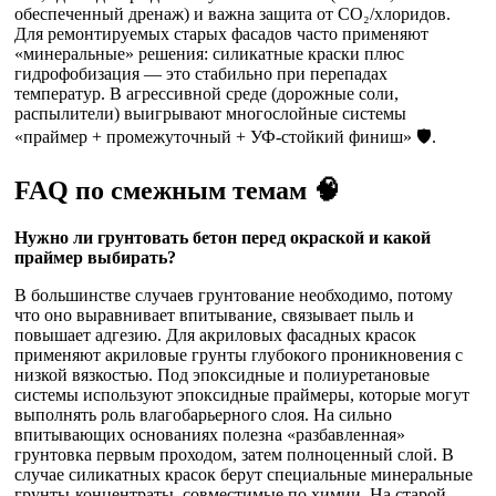
обеспеченный дренаж) и важна защита от CO₂/хлоридов.
Для ремонтируемых старых фасадов часто применяют
«минеральные» решения: силикатные краски плюс
гидрофобизация — это стабильно при перепадах
температур. В агрессивной среде (дорожные соли,
распылители) выигрывают многослойные системы
«праймер + промежуточный + УФ-стойкий финиш» 🛡️.
FAQ по смежным темам 🧠
Нужно ли грунтовать бетон перед окраской и какой
праймер выбирать?
В большинстве случаев грунтование необходимо, потому
что оно выравнивает впитывание, связывает пыль и
повышает адгезию. Для акриловых фасадных красок
применяют акриловые грунты глубокого проникновения с
низкой вязкостью. Под эпоксидные и полиуретановые
системы используют эпоксидные праймеры, которые могут
выполнять роль влагобарьерного слоя. На сильно
впитывающих основаниях полезна «разбавленная»
грунтовка первым проходом, затем полноценный слой. В
случае силикатных красок берут специальные минеральные
грунты-концентраты, совместимые по химии. На старой