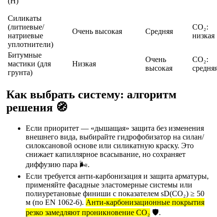
(H)
Силикаты
(литиевые/
CO₂:
Очень высокая
Средняя
натриевые
низкая
уплотнители)
Битумные
Очень
CO₂:
мастики (для
Низкая
высокая
средня
грунта)
Как выбрать систему: алгоритм
решения 🧭
Если приоритет — «дышащая» защита без изменения
внешнего вида, выбирайте гидрофобизатор на силан/
силоксановой основе или силикатную краску. Это
снижает капиллярное всасывание, но сохраняет
диффузию пара 🌬️.
Если требуется анти-карбонизация и защита арматуры,
применяйте фасадные эластомерные системы или
полиуретановые финиши с показателем sD(CO₂) ≥ 50
м (по EN 1062-6).
Анти-карбонизационные покрытия
резко замедляют проникновение CO₂
🛡️.