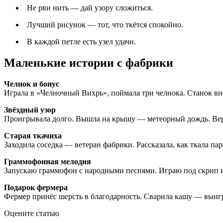
Не рви нить — дай узору сложиться.
Лучший рисунок — тот, что ткётся спокойно.
В каждой петле есть узел удачи.
Маленькие истории с фабрики
Челнок и бонус
Играла в «Челночный Вихрь», поймала три челнока. Станок вне
Звёздный узор
Проигрывала долго. Вышла на крышу — метеорный дождь. Верн
Старая ткачиха
Заходила соседка — ветеран фабрики. Рассказала, как ткала п
Граммофонная мелодия
Запускаю граммофон с народными песнями. Играю под скрип и
Подарок фермера
Фермер принёс шерсть в благодарность. Сварила кашу — выигр
Оцените статью