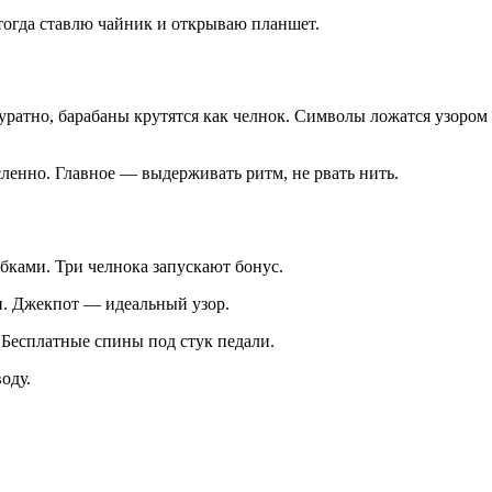
тогда ставлю чайник и открываю планшет.
куратно, барабаны крутятся как челнок. Символы ложатся узором
сленно. Главное — выдерживать ритм, не рвать нить.
убками. Три челнока запускают бонус.
и. Джекпот — идеальный узор.
. Бесплатные спины под стук педали.
оду.