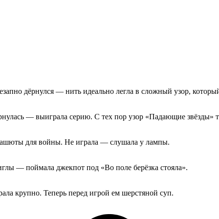
запно дёрнулся — нить идеально легла в сложный узор, который
улась — выиграла серию. С тех пор узор «Падающие звёзды» тк
арашюты для войны. Не играла — слушала у лампы.
глы — поймала джекпот под «Во поле берёзка стояла».
ала крупно. Теперь перед игрой ем шерстяной суп.