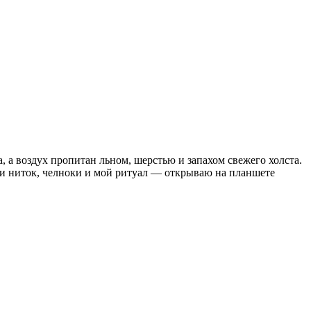
а, а воздух пропитан льном, шерстью и запахом свежего холста.
бки ниток, челноки и мой ритуал — открываю на планшете