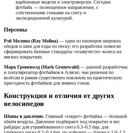
карбоновые модели и электроверсии. Сегодня
фэтбайк — полноценное направление, с
собственными гонками на снегу и
экспедиционной культурой.
Персоны
Рэй Молина (Ray Molina)
— один из пионеров широких
ободов и шин для езды по песку; его разработки помогли
сформировать базовые стандарты «плавучести» колеса на
мягких покрытиях.
Марк Гроневолд (Mark Gronewald)
— ранний разработчик
и популяризатор фэтбайков в Аляске, чьи решения по
колёсам и рамам существенно повлияли на практическую
пригодность фэтбайков для зимних гонок.
Конструкция и отличия от других
велосипедов
Шины и давление.
Главный «секрет» фэтбайка — большой
объём воздуха. Давление подбирают под покрытие и вес
райдера: для утрамбованного снега 0.3–0.5 бар, для
глубокого песка 0.2–0.4 бар, по асфальту — ближе к 1.0–1.5