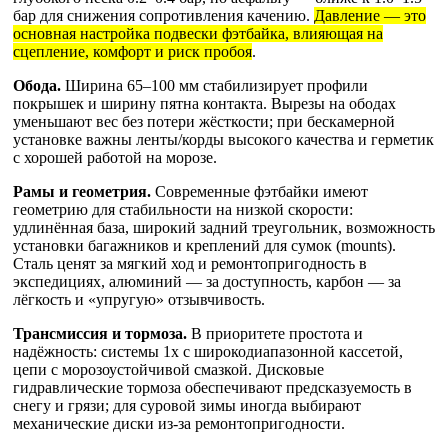
бар для снижения сопротивления качению.
Давление — это
основная настройка подвески фэтбайка, влияющая на
сцепление, комфорт и риск пробоя
.
Обода.
Ширина 65–100 мм стабилизирует профили
покрышек и ширину пятна контакта. Вырезы на ободах
уменьшают вес без потери жёсткости; при бескамерной
установке важны ленты/корды высокого качества и герметик
с хорошей работой на морозе.
Рамы и геометрия.
Современные фэтбайки имеют
геометрию для стабильности на низкой скорости:
удлинённая база, широкий задний треугольник, возможность
установки багажников и креплений для сумок (mounts).
Сталь ценят за мягкий ход и ремонтопригодность в
экспедициях, алюминий — за доступность, карбон — за
лёгкость и «упругую» отзывчивость.
Трансмиссия и тормоза.
В приоритете простота и
надёжность: системы 1x с широкодиапазонной кассетой,
цепи с морозоустойчивой смазкой. Дисковые
гидравлические тормоза обеспечивают предсказуемость в
снегу и грязи; для суровой зимы иногда выбирают
механические диски из-за ремонтопригодности.