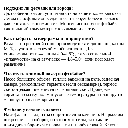
Подходит ли фэтбайк для города?
Да, особенно зимой: устойчивость на каше и колее высокая.
Летом на асфальте он медленнее и требует более высокого
давления для экономии сил. Многие используют фэтбайк
как «зимний коммьютер» с крыльями и светом.
Как выбрать размер рамы и ширину шин?
Рама — по ростовой сетке производителя и длине ног, как на
МТБ, с учетом желаемой манёвренности. Для
универсальности — шины 4.0–4.6″; для максимальной
«плавучести» на снегу/песке — 4.8–5.0″, если позволяет
рама/вилка.
Что взять в зимний поход на фэтбайке?
Насос большого объёма, тёплые варежки на руль, запасная
камера, ремкомплект, герметик (если бескамерка), термос,
светоотражающие элементы, мощный свет. Проверьте
тормоза и смазку под минусовые температуры и планируйте
маршрут с запасом времени.
Фэтбайк утомляет сильнее?
На асфальте — да, из-за сопротивления качению. На рыхлом
покрытии — наоборот, он экономит силы, так как не
приходится бороться с провалами и пробуксовкой. Ключ в