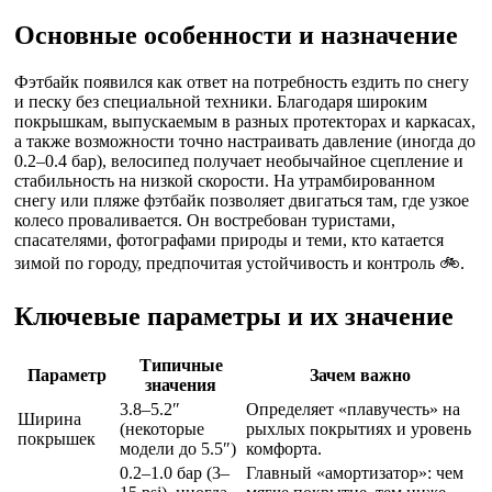
Основные особенности и назначение
Фэтбайк появился как ответ на потребность ездить по снегу
и песку без специальной техники. Благодаря широким
покрышкам, выпускаемым в разных протекторах и каркасах,
а также возможности точно настраивать давление (иногда до
0.2–0.4 бар), велосипед получает необычайное сцепление и
стабильность на низкой скорости. На утрамбированном
снегу или пляже фэтбайк позволяет двигаться там, где узкое
колесо проваливается. Он востребован туристами,
спасателями, фотографами природы и теми, кто катается
зимой по городу, предпочитая устойчивость и контроль 🚲.
Ключевые параметры и их значение
Типичные
Параметр
Зачем важно
значения
3.8–5.2″
Определяет «плавучесть» на
Ширина
(некоторые
рыхлых покрытиях и уровень
покрышек
модели до 5.5″)
комфорта.
0.2–1.0 бар (3–
Главный «амортизатор»: чем