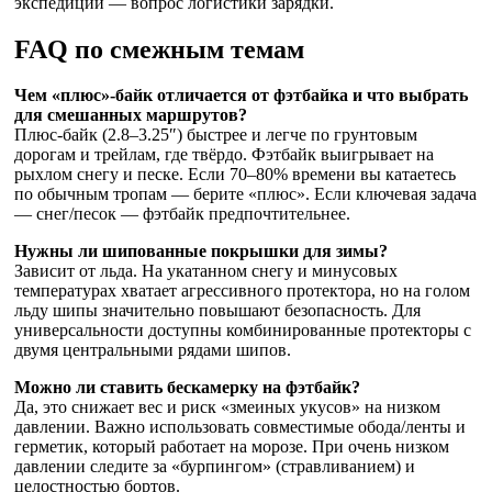
экспедиций — вопрос логистики зарядки.
FAQ по смежным темам
Чем «плюс»-байк отличается от фэтбайка и что выбрать
для смешанных маршрутов?
Плюс-байк (2.8–3.25″) быстрее и легче по грунтовым
дорогам и трейлам, где твёрдо. Фэтбайк выигрывает на
рыхлом снегу и песке. Если 70–80% времени вы катаетесь
по обычным тропам — берите «плюс». Если ключевая задача
— снег/песок — фэтбайк предпочтительнее.
Нужны ли шипованные покрышки для зимы?
Зависит от льда. На укатанном снегу и минусовых
температурах хватает агрессивного протектора, но на голом
льду шипы значительно повышают безопасность. Для
универсальности доступны комбинированные протекторы с
двумя центральными рядами шипов.
Можно ли ставить бескамерку на фэтбайк?
Да, это снижает вес и риск «змеиных укусов» на низком
давлении. Важно использовать совместимые обода/ленты и
герметик, который работает на морозе. При очень низком
давлении следите за «бурпингом» (стравливанием) и
целостностью бортов.