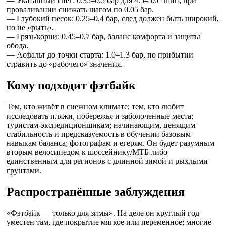
— Укатанный снег: 0.35–0.5 бар для 4.5–5.0″ шин; при
проваливании снижать шагом по 0.05 бар.
— Глубокий песок: 0.25–0.4 бар, след должен быть широкий,
но не «рыть».
— Грязь/корни: 0.45–0.7 бар, баланс комфорта и защиты
обода.
— Асфальт до точки старта: 1.0–1.3 бар, по прибытии
стравить до «рабочего» значения.
Кому подходит фэтбайк
Тем, кто живёт в снежном климате; тем, кто любит
исследовать пляжи, побережья и заболоченные места;
туристам-экспедиционщикам; начинающим, ценящим
стабильность и предсказуемость в обучении базовым
навыкам баланса; фотографам и егерям. Он будет разумным
вторым велосипедом к шоссейнику/МТБ либо
единственным для регионов с длинной зимой и рыхлыми
грунтами.
Распространённые заблуждения
«Фэтбайк — только для зимы». На деле он круглый год
уместен там, где покрытие мягкое или переменное; многие