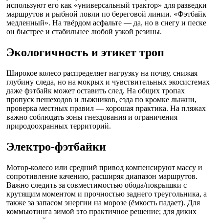
используют его как «универсальный трактор» для разведки
маршрутов и рыбной ловли по береговой линии. «Фэтбайк
медленный». На твёрдом асфальте — да, но в снегу и песке
он быстрее и стабильнее любой узкой резины.
Экологичность и этикет троп
Широкое колесо распределяет нагрузку на почву, снижая
глубину следа, но на мокрых и чувствительных экосистемах
даже фэтбайк может оставить след. На общих тропах
пропуск пешеходов и лыжников, езда по кромке лыжни,
проверка местных правил — хорошая практика. На пляжах
важно соблюдать зоны гнездования и ограничения
природоохранных территорий.
Электро-фэтбайки
Мотор-колесо или средний привод компенсируют массу и
сопротивление качению, расширяя диапазон маршрутов.
Важно следить за совместимостью обода/покрышки с
крутящим моментом и прочностью заднего треугольника, а
также за запасом энергии на морозе (ёмкость падает). Для
коммьютинга зимой это практичное решение; для диких