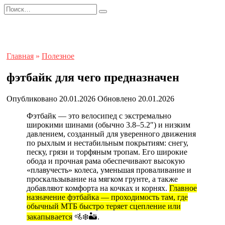
Перейти
Search
к
for:
содержанию
Главная
»
Полезное
фэтбайк для чего предназначен
Опубликовано
20.01.2026
Обновлено
20.01.2026
Фэтбайк — это велосипед с экстремально
широкими шинами (обычно 3.8–5.2″) и низким
давлением, созданный для уверенного движения
по рыхлым и нестабильным покрытиям: снегу,
песку, грязи и торфяным тропам. Его широкие
обода и прочная рама обеспечивают высокую
«плавучесть» колеса, уменьшая проваливание и
проскальзывание на мягком грунте, а также
добавляют комфорта на кочках и корнях.
Главное
назначение фэтбайка — проходимость там, где
обычный МТБ быстро теряет сцепление или
закапывается
🚵❄️🏜️.