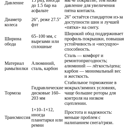
15 psi), иногда
мягче покрытие, тем ниже
Давление
до 1.5 бар на
давление для увеличения
асфальте
пятна контакта.
26″ остаётся стандартом из-за
Диаметр
26″, реже 27.5″
доступности шин и лучшей
колеса
фэт
«пятки» на снегу.
Широкий обод поддерживает
65–100 мм, с
Ширина
профиль покрышки, повышая
вырезами или
обода
устойчивость и «несущую»
сплошные
способность.
Сталь — комфорт и
ремонтопригодность;
Материал
Алюминий,
алюминий — лёгкость/цена;
рамы/вилки
сталь, карбон
карбон — минимальный вес
и жесткость.
Стабильное торможение в
Гидравлические
мокрых/зимних условиях,
Тормоза
дисковые 160–
чаще большие роторы для
203 мм
контроля на низком
сцеплении.
1×10–1×12,
Простота и надежность:
иногда
Трансмиссия
меньше проблем с
планетарки или
налипанием снега/грязи.
ремни