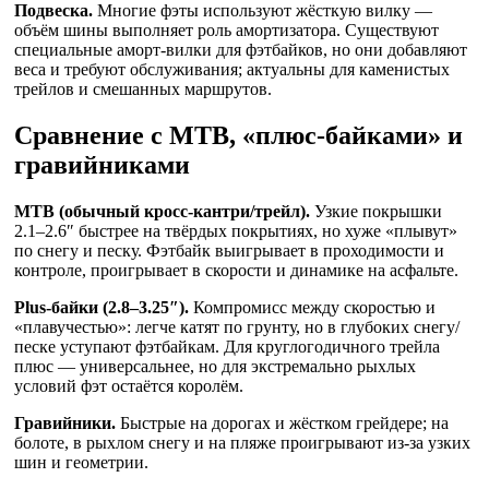
Подвеска.
Многие фэты используют жёсткую вилку —
объём шины выполняет роль амортизатора. Существуют
специальные аморт-вилки для фэтбайков, но они добавляют
веса и требуют обслуживания; актуальны для каменистых
трейлов и смешанных маршрутов.
Сравнение с MTB, «плюс-байками» и
гравийниками
MTB (обычный кросс-кантри/трейл).
Узкие покрышки
2.1–2.6″ быстрее на твёрдых покрытиях, но хуже «плывут»
по снегу и песку. Фэтбайк выигрывает в проходимости и
контроле, проигрывает в скорости и динамике на асфальте.
Plus-байки (2.8–3.25″).
Компромисс между скоростью и
«плавучестью»: легче катят по грунту, но в глубоких снегу/
песке уступают фэтбайкам. Для круглогодичного трейла
плюс — универсальнее, но для экстремально рыхлых
условий фэт остаётся королём.
Гравийники.
Быстрые на дорогах и жёстком грейдере; на
болоте, в рыхлом снегу и на пляже проигрывают из-за узких
шин и геометрии.