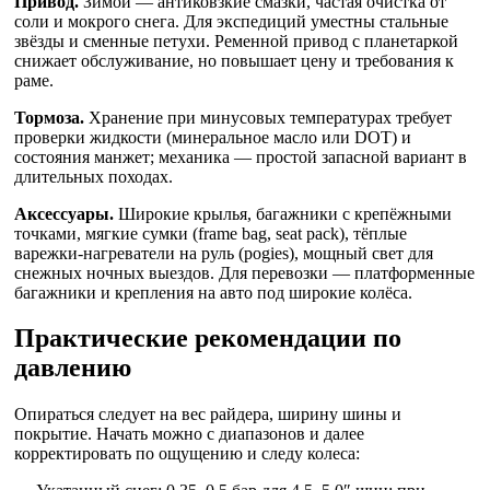
Привод.
Зимой — антиковзкие смазки, частая очистка от
соли и мокрого снега. Для экспедиций уместны стальные
звёзды и сменные петухи. Ременной привод с планетаркой
снижает обслуживание, но повышает цену и требования к
раме.
Тормоза.
Хранение при минусовых температурах требует
проверки жидкости (минеральное масло или DOT) и
состояния манжет; механика — простой запасной вариант в
длительных походах.
Аксессуары.
Широкие крылья, багажники с крепёжными
точками, мягкие сумки (frame bag, seat pack), тёплые
варежки-нагреватели на руль (pogies), мощный свет для
снежных ночных выездов. Для перевозки — платформенные
багажники и крепления на авто под широкие колёса.
Практические рекомендации по
давлению
Опираться следует на вес райдера, ширину шины и
покрытие. Начать можно с диапазонов и далее
корректировать по ощущению и следу колеса: