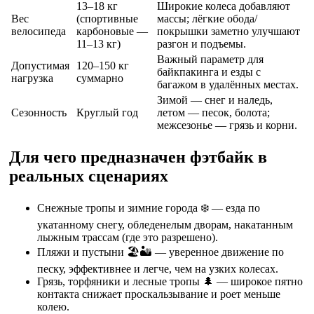
13–18 кг
Широкие колеса добавляют
Вес
(спортивные
массы; лёгкие обода/
велосипеда
карбоновые —
покрышки заметно улучшают
11–13 кг)
разгон и подъемы.
Важный параметр для
Допустимая
120–150 кг
байкпакинга и езды с
нагрузка
суммарно
багажом в удалённых местах.
Зимой — снег и наледь,
Сезонность
Круглый год
летом — песок, болота;
межсезонье — грязь и корни.
Для чего предназначен фэтбайк в
реальных сценариях
Снежные тропы и зимние города ❄️ — езда по
укатанному снегу, обледенелым дворам, накатанным
лыжным трассам (где это разрешено).
Пляжи и пустыни 🏖️🏜️ — уверенное движение по
песку, эффективнее и легче, чем на узких колесах.
Грязь, торфяники и лесные тропы 🌲 — широкое пятно
контакта снижает проскальзывание и роет меньше
колею.