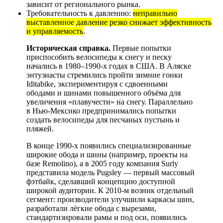
зависит от регионального рынка.
Требовательность к давлению:
неправильно
выставленное давление резко снижает эффективность
и управляемость
.
Историческая справка.
Первые попытки
приспособить велосипеды к снегу и песку
начались в 1980–1990-х годах в США. В Аляске
энтузиасты стремились пройти зимние гонки
Iditabike, экспериментируя с сдвоенными
ободами и шинами повышенного объёма для
увеличения «плавучести» на снегу. Параллельно
в Нью-Мексико предпринимались попытки
создать велосипеды для песчаных пустынь и
пляжей.
В конце 1990-х появились специализированные
широкие обода и шины (например, проекты на
базе Remolino), а в 2005 году компания Surly
представила модель Pugsley — первый массовый
фэтбайк, сделавший концепцию доступной
широкой аудитории. К 2010-м возник отдельный
сегмент: производители улучшили каркасы шин,
разработали лёгкие обода с вырезами,
стандартизировали рамы и под оси, появились