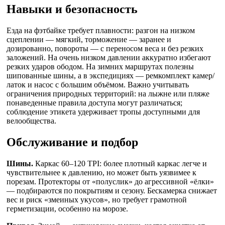
Навыки и безопасность
Езда на фэтбайке требует плавности: разгон на низком
сцеплении — мягкий, торможение — заранее и
дозированно, повороты — с переносом веса и без резких
заложений. На очень низком давлении аккуратно избегают
резких ударов ободом. На зимних маршрутах полезны
шипованные шины, а в экспедициях — ремкомплект камер/
латок и насос с большим объёмом. Важно учитывать
ограничения природных территорий: на лыжне или пляже
понаведенные правила доступа могут различаться;
соблюдение этикета удерживает тропы доступными для
велообщества.
Обслуживание и подбор
Шины.
Каркас 60–120 TPI: более плотный каркас легче и
чувствительнее к давлению, но может быть уязвимее к
порезам. Протекторы от «полуслик» до агрессивной «ёлки»
— подбираются по покрытиям и сезону. Бескамерка снижает
вес и риск «змеиных укусов», но требует грамотной
герметизации, особенно на морозе.