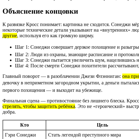
Объяснение концовки
К развязке Кросс понимает: картинка не сходится. Сонеджи мё
некоторые технические детали указывают на «внутренних» люд
другие
, используя его как громкую ширму.
Шаг 1: Сонеджи совершает дерзкое похищение и разыгрыва
Шаг 2: Люди из охраны, знающие расписание и протокол
Шаг 3: Сонеджи пытается увеличить шум, нацелившись н
Шаг 4: После смерти Сонеджи похитители рассчитывают, 
Главный поворот — в разоблачении Джези Флэнниган:
она при
девочку в неприметном загородном укрытии, а деньги пыталась
первого похищения — и выходит на убежище.
Финальная сцена — противостояние без лишнего блеска. Кросс 
стрелять, чтобы защитить ребёнка
. Это не «героический» выстр
добра.
Кто
Цель
Гэри Сонеджи
Стать легендой преступного мира