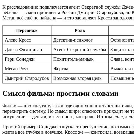
К расследованию подключается агент Секретной службы Джези 
ребёнка — сына президента России Дмитрия Стародубова, но Кр
Меган всё ещё не найдена — и это заставляет Кросса заподозрит
Персонаж
Роль
Алекс Кросс
Детектив-психолог
Остановить
Джези Флэнниган
Агент Секретной службы
Защитить п
Гэри Сонеджи
Похититель-маньяк
Слава, кон
Меган Роуз
Жертва
Выжить и в
Дмитрий Стародубов
Возможная вторая цель
Повышение 
Смысл фильма: простыми словами
Фильм — про «паутину» лжи, где один хищник тянет ниточки, а
перехитрить систему. Но смысл шире: опасность приходит не то
искушение — деньги, известность, контроль. И тогда
тот, кто
Простой пример: Сонеджи запускает преступление, но замысел
жертва всё глубже в ловушке. Кросс же — контрсилa, возвращ