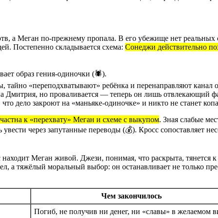
ртв, а Меган по-прежнему пропала. В его убежище нет реальных 
ей. Постепенно складывается схема:
Сонеджи действительно пох
ет образ гения-одиночки (🕷️).
ы, тайно «переподхватывают» ребёнка и перенаправляют канал о
а Дмитрия, но проваливается — теперь он лишь отвлекающий ф
что дело закроют на «маньяке-одиночке» и никто не станет копа
частна к «перехвату» Меган и схеме с выкупом
. Зная слабые ме
 увести через запутанные переводы (💰). Кросс сопоставляет нес
находит Меган живой. Джези, понимая, что раскрыта, тянется к
ел, а тяжёлый моральный выбор: он останавливает не только пре
Чем закончилось
Погиб, не получив ни денег, ни «славы» в желаемом в