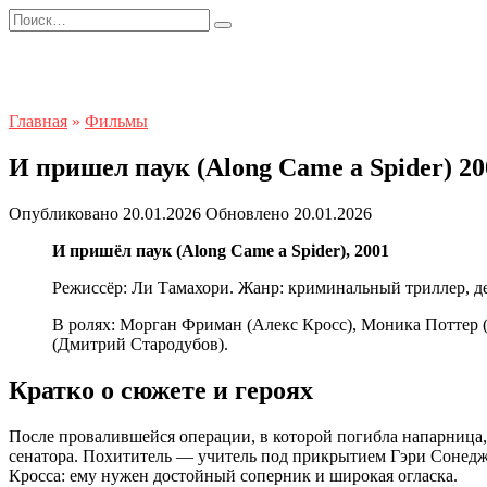
Перейти
Search
к
for:
содержанию
Главная
»
Фильмы
И пришел паук (Along Came a Spider) 2
Опубликовано
20.01.2026
Обновлено
20.01.2026
И пришёл паук (Along Came a Spider), 2001
Режиссёр: Ли Тамахори. Жанр: криминальный триллер, д
В ролях: Морган Фриман (Алекс Кросс), Моника Поттер 
(Дмитрий Стародубов).
Кратко о сюжете и героях
После провалившейся операции, в которой погибла напарница,
сенатора. Похититель — учитель под прикрытием Гэри Сонедж
Кросса: ему нужен достойный соперник и широкая огласка.