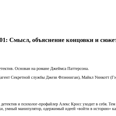
001: Смысл, объяснение концовки и сюжет
етектив. Основан на романе Джеймса Паттерсона.
(агент Секретной службы Джези Флэнниган), Майкл Уинкотт (Гэ
 детектив и психолог-профайлер Алекс Кросс уходит в себя. Те
и, умный манипулятор, одержимый идеей «войти в историю» как