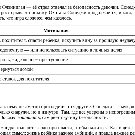
Флэнниган — её отдел отвечал за безопасность девочки. Сонедж
осс срывает попытку. Охота за Сонеджи продолжается, и когда ег
ь, что игра сложнее, чем казалось.
Мотивация
 похитителя, спасти ребёнка, искупить вину за прошлую неудач
одопечную — или использовать ситуацию в личных целях
троль, «идеальное» преступление
ернуться домой
ставок для похитителя
 к нему незаметно присоединяются другие. Сонеджи — паук, кот
лько снаружи, но и изнутри. Там, где все уверены в непогрешим
 должен защищать
, сам рвёт паутину безопасности.
 «подхватывают» люди при власти, чтобы нажиться. Как в детс
ающая смысл: жизнь ребёнка важнее амбиций, а правда важнее р