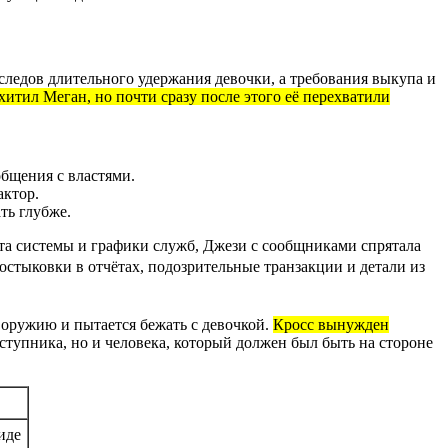
следов длительного удержания девочки, а требования выкупа и
итил Меган, но почти сразу после этого её перехватили
бщения с властями.
актор.
ть глубже.
ста системы и графики служб, Джези с сообщниками спрятала
остыковки в отчётах, подозрительные транзакции и детали из
 оружию и пытается бежать с девочкой.
Кросс вынужден
ступника, но и человека, который должен был быть на стороне
иде