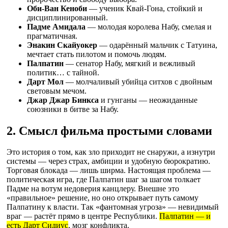
Оби-Ван Кеноби
— ученик Квай-Гона, стойкий и
дисциплинированный.
Падме Амидала
— молодая королева Набу, смелая и
прагматичная.
Энакин Скайуокер
— одарённый мальчик с Татуина,
мечтает стать пилотом и помочь людям.
Палпатин
— сенатор Набу, мягкий и вежливый
политик… с тайной.
Дарт Мол
— молчаливый убийца ситхов с двойным
световым мечом.
Джар Джар Бинкса
и гунганы — неожиданные
союзники в битве за Набу.
2. Смысл фильма простыми словами
Это история о том, как зло приходит не снаружи, а изнутри
системы — через страх, амбиции и удобную бюрократию.
Торговая блокада — лишь ширма. Настоящая проблема —
политическая игра, где Палпатин шаг за шагом толкает
Падме на вотум недоверия канцлеру. Внешне это
«правильное» решение, но оно открывает путь самому
Палпатину к власти. Так «фантомная угроза» — невидимый
враг — растёт прямо в центре Республики.
Палпатин — и
есть Дарт Сидиус
, мозг конфликта.