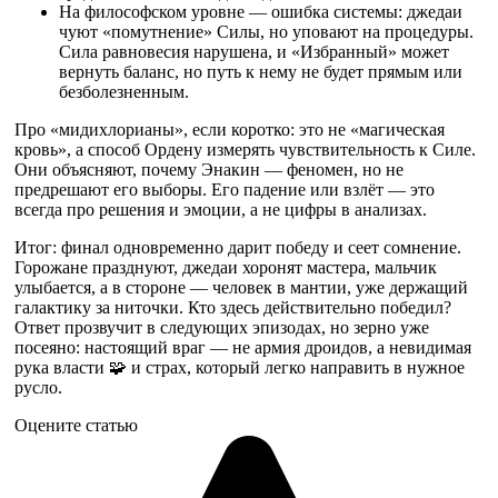
На философском уровне — ошибка системы: джедаи
чуют «помутнение» Силы, но уповают на процедуры.
Сила равновесия нарушена, и «Избранный» может
вернуть баланс, но путь к нему не будет прямым или
безболезненным.
Про «мидихлорианы», если коротко: это не «магическая
кровь», а способ Ордену измерять чувствительность к Силе.
Они объясняют, почему Энакин — феномен, но не
предрешают его выборы. Его падение или взлёт — это
всегда про решения и эмоции, а не цифры в анализах.
Итог: финал одновременно дарит победу и сеет сомнение.
Горожане празднуют, джедаи хоронят мастера, мальчик
улыбается, а в стороне — человек в мантии, уже держащий
галактику за ниточки. Кто здесь действительно победил?
Ответ прозвучит в следующих эпизодах, но зерно уже
посеяно: настоящий враг — не армия дроидов, а невидимая
рука власти 🧩 и страх, который легко направить в нужное
русло.
Оцените статью