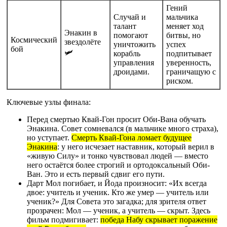
Гений
Случай и
мальчика
талант
меняет ход
Энакин в
помогают
битвы, но
Космический
звездолёте
уничтожить
успех
бой
🛩️
корабль
подпитывает
управления
уверенность,
дроидами.
граничащую с
риском.
Ключевые узлы финала:
Перед смертью Квай-Гон просит Оби-Вана обучать
Энакина. Совет сомневался (в мальчике много страха),
но уступает.
Смерть Квай-Гона ломает будущее
Энакина
: у него исчезает наставник, который верил в
«живую Силу» и тонко чувствовал людей — вместо
него остаётся более строгий и ортодоксальный Оби-
Ван. Это и есть первый сдвиг его пути.
Дарт Мол погибает, и Йода произносит: «Их всегда
двое: учитель и ученик. Кто же умер — учитель или
ученик?» Для Совета это загадка; для зрителя ответ
прозрачен: Мол — ученик, а учитель — скрыт. Здесь
фильм подмигивает:
победа Набу скрывает поражение