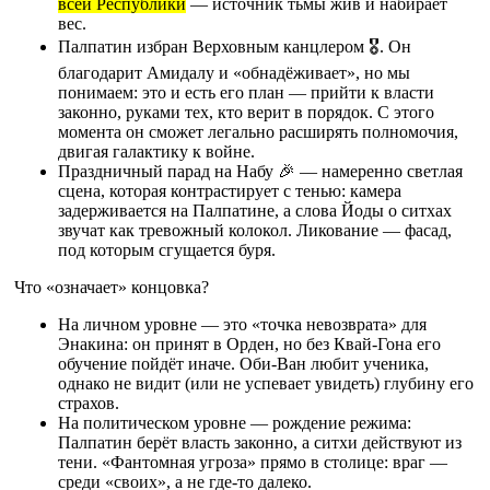
всей Республики
— источник тьмы жив и набирает
вес.
Палпатин избран Верховным канцлером 🎖️. Он
благодарит Амидалу и «обнадёживает», но мы
понимаем: это и есть его план — прийти к власти
законно, руками тех, кто верит в порядок. С этого
момента он сможет легально расширять полномочия,
двигая галактику к войне.
Праздничный парад на Набу 🎉 — намеренно светлая
сцена, которая контрастирует с тенью: камера
задерживается на Палпатине, а слова Йоды о ситхах
звучат как тревожный колокол. Ликование — фасад,
под которым сгущается буря.
Что «означает» концовка?
На личном уровне — это «точка невозврата» для
Энакина: он принят в Орден, но без Квай-Гона его
обучение пойдёт иначе. Оби-Ван любит ученика,
однако не видит (или не успевает увидеть) глубину его
страхов.
На политическом уровне — рождение режима:
Палпатин берёт власть законно, а ситхи действуют из
тени. «Фантомная угроза» прямо в столице: враг —
среди «своих», а не где-то далеко.