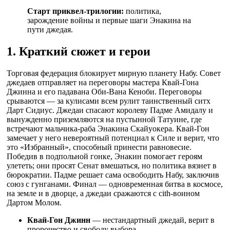
Старт приквел-трилогии:
политика,
зарождение войны и первые шаги Энакина на
пути джедая.
1. Краткий сюжет и герои
Торговая федерация блокирует мирную планету Набу. Совет
джедаев отправляет на переговоры мастера Квай-Гона
Джинна и его падавана Оби-Вана Кеноби. Переговоры
срываются — за кулисами всем рулит таинственный ситх
Дарт Сидиус. Джедаи спасают королеву Падме Амидалу и
вынужденно приземляются на пустынной Татуине, где
встречают мальчика-раба Энакина Скайуокера. Квай-Гон
замечает у него невероятный потенциал к Силе и верит, что
это «Избранный», способный принести равновесие.
Победив в подпольной гонке, Энакин помогает героям
улететь; они просят Сенат вмешаться, но политика вязнет в
бюрократии. Падме решает сама освободить Набу, заключив
союз с гунганами. Финал — одновременная битва в космосе,
на земле и в дворце, а джедаи сражаются с сith-воином
Дартом Молом.
Квай-Гон Джинн
— нестандартный джедай, верит в
пророчество и свободу выбора.