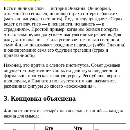
Есть и личный слой — история Энакина. Он добрый,
отважный и гениален, но полон страха потерять близких
(мать он вынужден оставить). Йода предупреждает: «Страх
ведёт к гневу, гнев — к ненависти, ненависть — к
страданиям». Простой пример: когда мы боимся потерять
что-то важное, мы допускаем импульсивные решения. Для
джедая это опасно — Сила усиливает не только свет, но и
тьму. Фильм показывает рождение надежды (учёба Энакина)
и одновременно семя его будущей трагедии (страх и
привязанность).
Наконец, это притча о слепоте институтов. Совет джедаев
ощущает «помутнение» Силы, но действуют медленно и
формально, пропуская главную угрозу. Республика верит в
процедуры, а Палпатин пользуется этим как шахматист,
разменивая фигуры до своего «восхождения».
3. Концовка объяснена
Финал строится из четырёх параллельных линий — каждая
важна для смысла:
Кто
Что