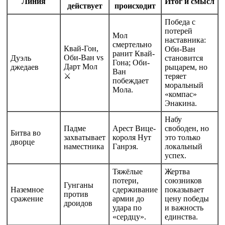
Линия
Итог и смысл
действует
происходит
Победа с
потерей
Мол
наставника:
смертельно
Квай-Гон,
Оби-Ван
ранит Квай-
Оби-Ван vs
Дуэль
становится
Гона; Оби-
Дарт Мол
джедаев
рыцарем, но
Ван
⚔️
теряет
побеждает
моральный
Мола.
«компас»
Энакина.
Набу
Падме
Арест Вице-
свободен, но
Битва во
захватывает
короля Нут
это только
дворце
наместника
Ганрэя.
локальный
успех.
Тяжёлые
Жертва
потери,
союзников
Гунганы
Наземное
сдерживание
показывает
против
сражение
армии до
цену победы
дроидов
удара по
и важность
«сердцу».
единства.