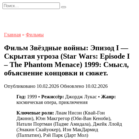
Перейти
Search
к
for:
содержанию
Главная
»
Фильмы
Фильм Звёздные войны: Эпизод I —
Скрытая угроза (Star Wars: Episode I
– The Phantom Menace) 1999: Смысл,
объяснение концовки и сюжет.
Опубликовано
10.02.2026
Обновлено
10.02.2026
Год:
1999 •
Режиссёр:
Джордж Лукас •
Жанр:
космическая опера, приключения
Ключевые роли:
Лиам Нисон (Квай-Гон
Джинн), Юэн Макгрегор (Оби-Ван Кеноби),
Натали Портман (Падме Амидала), Джейк Ллойд
(Энакин Скайуокер), Иэн МакДармид
(Палпатин), Рэй Парк (Дарт Мол)