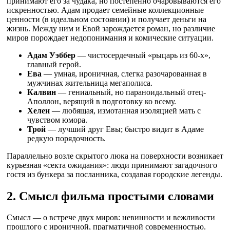
принимают его за чудака, но постепенно очаровываются его
искренностью. Адам продает семейные коллекционные
ценности (в идеальном состоянии) и получает деньги на
жизнь. Между ним и Евой зарождается роман, но различие
миров порождает недопонимания и комические ситуации.
Адам Уэббер
— чистосердечный «рыцарь из 60-х»,
главный герой.
Ева
— умная, ироничная, слегка разочарованная в
мужчинах жительница мегаполиса.
Калвин
— гениальный, но параноидальный отец-
Аполлон, верящий в подготовку ко всему.
Хелен
— любящая, измотанная изоляцией мать с
чувством юмора.
Трой
— лучший друг Евы; быстро видит в Адаме
редкую порядочность.
Параллельно возле скрытого люка на поверхности возникает
курьезная «секта ожидания»: люди принимают загадочного
гостя из бункера за посланника, создавая городские легенды.
2. Смысл фильма простыми словами
Смысл — о встрече двух миров: невинности и вежливости
прошлого с ироничной, прагматичной современностью.