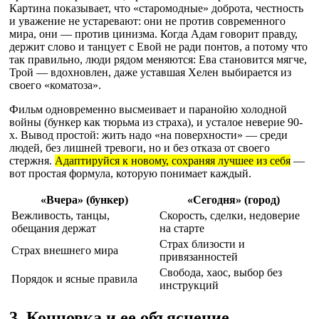
Картина показывает, что «старомодные» доброта, честность
и уважение не устаревают: они не против современного
мира, они — против цинизма. Когда Адам говорит правду,
держит слово и танцует с Евой не ради понтов, а потому что
так правильно, люди рядом меняются: Ева становится мягче,
Трой — вдохновлен, даже уставшая Хелен выбирается из
своего «коматоза».
Фильм одновременно высмеивает и паранойю холодной
войны (бункер как тюрьма из страха), и усталое неверие 90-
х. Вывод простой: жить надо «на поверхности» — среди
людей, без лишней тревоги, но и без отказа от своего
стержня.
Адаптируйся к новому, сохраняя лучшее из себя
—
вот простая формула, которую понимает каждый.
«Вчера» (бункер)
«Сегодня» (город)
Вежливость, танцы,
Скорость, сделки, недоверие
обещания держат
на старте
Страх близости и
Страх внешнего мира
привязанностей
Свобода, хаос, выбор без
Порядок и ясные правила
инструкций
3. Концовка и ее объяснение