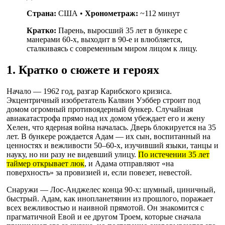
Страна:
США •
Хронометраж:
~112 минут
Кратко:
Парень, выросший 35 лет в бункере с
манерами 60-х, выходит в 90-е и влюбляется,
сталкиваясь с современным миром лицом к лицу.
1. Кратко о сюжете и героях
Начало — 1962 год, разгар Карибского кризиса.
Экцентричный изобретатель Калвин Уэббер строит под
домом огромный противоядерный бункер. Случайная
авиакатастрофа прямо над их домом убеждает его и жену
Хелен, что ядерная война началась. Дверь блокируется на 35
лет. В бункере рождается Адам — их сын, воспитанный на
ценностях и вежливости 50–60-х, изучивший языки, танцы и
науку, но ни разу не видевший улицу.
По истечении 35 лет
таймер открывает люк
, и Адама отправляют «на
поверхность» за провизией и, если повезет, невестой.
Снаружи — Лос-Анджелес конца 90-х: шумный, циничный,
быстрый. Адам, как инопланетянин из прошлого, поражает
всех вежливостью и наивной прямотой. Он знакомится с
прагматичной Евой и ее другом Троем, которые сначала