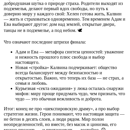
добродушная шутка о природе страха. Родители выходят из
подземелья, делают первый вдох свободы, но путь к
доверию миру у каждого свой: Хелен готова жить, Калвин
— жить и страховаться одновременно. Тем временем Адам и
Ева выбирают другое: дом над землей, открытые двери,
танцы не в подземелье, а под небом. 🕊️
Что означают последние штрихи финала:
Адам и Ева — метафора синтеза ценностей: уважение
и нежность прошлого плюс свобода и выбор
настоящего.
Новая «стройка» Калвина подчеркивает: общество
всегда балансирует между безопасностью и
открытостью. Важно, что теперь их база — не страх, а
семья и любовь.
Курьезная «секта ожидания» у люка осталась снаружи
мифов: миру проще придумать чудо, чем признать, что
чудо — это обычная вежливость и доброта.
Итог: конец не про «шекспировскую драму», а про выбор
стратегии жизни. Герои понимают, что настоящая защита —
не бетон в десять слоев, а люди рядом. Мир полон
неопределенностей, но вместе, без масок и цинизма, его
можно прожить — и протанцевать — достойно. 😊