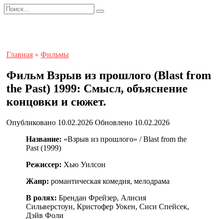
Перейти
Search
к
for:
содержанию
Главная
»
Фильмы
Фильм Взрыв из прошлого (Blast from
the Past) 1999: Смысл, объяснение
концовки и сюжет.
Опубликовано
10.02.2026
Обновлено
10.02.2026
Название:
«Взрыв из прошлого» / Blast from the
Past (1999)
Режиссер:
Хью Уилсон
Жанр:
романтическая комедия, мелодрама
В ролях:
Брендан Фрейзер, Алисия
Сильверстоун, Кристофер Уокен, Сиси Спейсек,
Дэйв Фоли