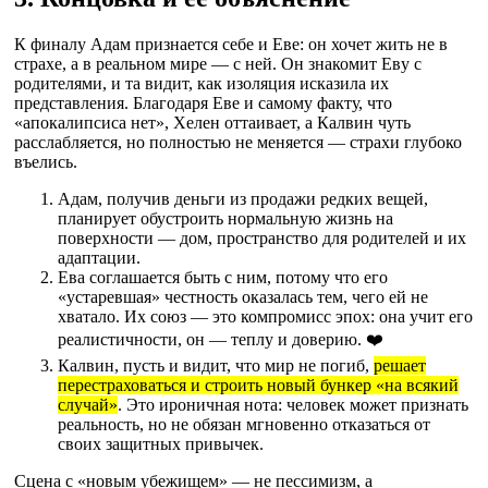
К финалу Адам признается себе и Еве: он хочет жить не в
страхе, а в реальном мире — с ней. Он знакомит Евy с
родителями, и та видит, как изоляция исказила их
представления. Благодаря Еве и самому факту, что
«апокалипсиса нет», Хелен оттаивает, а Калвин чуть
расслабляется, но полностью не меняется — страхи глубоко
въелись.
Адам, получив деньги из продажи редких вещей,
планирует обустроить нормальную жизнь на
поверхности — дом, пространство для родителей и их
адаптации.
Ева соглашается быть с ним, потому что его
«устаревшая» честность оказалась тем, чего ей не
хватало. Их союз — это компромисс эпох: она учит его
реалистичности, он — теплу и доверию. ❤️
Калвин, пусть и видит, что мир не погиб,
решает
перестраховаться и строить новый бункер «на всякий
случай»
. Это ироничная нота: человек может признать
реальность, но не обязан мгновенно отказаться от
своих защитных привычек.
Сцена с «новым убежищем» — не пессимизм, а