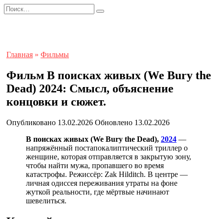
Перейти
Search
к
for:
содержанию
Главная
»
Фильмы
Фильм В поисках живых (We Bury the
Dead) 2024: Смысл, объяснение
концовки и сюжет.
Опубликовано
13.02.2026
Обновлено
13.02.2026
В поисках живых (We Bury the Dead),
2024
—
напряжённый постапокалиптический триллер о
женщине, которая отправляется в закрытую зону,
чтобы найти мужа, пропавшего во время
катастрофы. Режиссёр: Zak Hilditch. В центре —
личная одиссея переживания утраты на фоне
жуткой реальности, где мёртвые начинают
шевелиться.