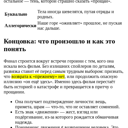
остальное — тень, которой страшно сказать «прощай».
Тела иногда шевелятся, путая отряды и
Буквально
родных.
Наше горе «оживляет» прошлое, не пуская
Аллегорически
нас дальше.
Концовка: что произошло и как это
понять
Финал строится вокруг встречи героини с тем, кого она
искала весь фильм. Без излишних спойлеров по деталям,
развязка ставит её перед самым трудным выбором: признать,
что
возврата к «прежнему» нет
, или продолжить опасную
иллюзию «он ещё здесь». Именно здесь фильм перестаёт
быть историей о катастрофе и превращается в притчу о
прощании.
Она получает подтверждение личности: вещь,
примета, шрам — что-то, что не оставляет сомнений.
Есть знак «движения» — жест, взгляд или
подёргивание, из‑за которого рождается обманчивая
надежда.
Понимание: движения ≠ возвращение человека. Это