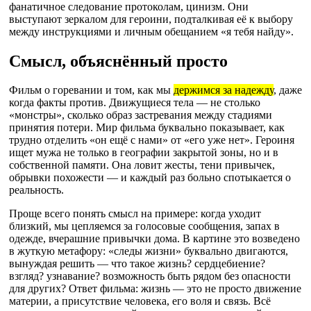
фанатичное следование протоколам, цинизм. Они
выступают зеркалом для героини, подталкивая её к выбору
между инструкциями и личным обещанием «я тебя найду».
Смысл, объяснённый просто
Фильм о горевании и том, как мы
держимся за надежду
, даже
когда факты против. Движущиеся тела — не столько
«монстры», сколько образ застревания между стадиями
принятия потери. Мир фильма буквально показывает, как
трудно отделить «он ещё с нами» от «его уже нет». Героиня
ищет мужа не только в географии закрытой зоны, но и в
собственной памяти. Она ловит жесты, тени привычек,
обрывки похожести — и каждый раз больно спотыкается о
реальность.
Проще всего понять смысл на примере: когда уходит
близкий, мы цепляемся за голосовые сообщения, запах в
одежде, вчерашние привычки дома. В картине это возведено
в жуткую метафору: «следы жизни» буквально двигаются,
вынуждая решить — что такое жизнь? сердцебиение?
взгляд? узнавание? возможность быть рядом без опасности
для других? Ответ фильма: жизнь — это не просто движение
материи, а присутствие человека, его воля и связь. Всё