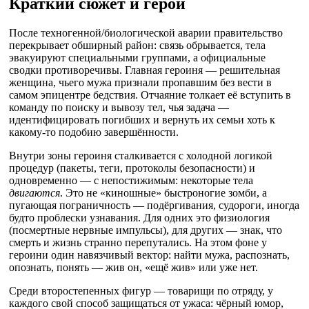
Краткий сюжет и герои
После техногенной/биологической аварии правительство
перекрывает обширный район: связь обрывается, тела
эвакуируют специальными группами, а официальные
сводки противоречивы. Главная героиня — решительная
женщина, чьего мужа признали пропавшим без вести в
самом эпицентре бедствия. Отчаяние толкает её вступить в
команду по поиску и вывозу тел, чья задача —
идентифицировать погибших и вернуть их семьи хоть к
какому-то подобию завершённости.
Внутри зоны героиня сталкивается с холодной логикой
процедур (пакеты, теги, протоколы безопасности) и
одновременно — с непостижимым: некоторые тела
двигаются
. Это не «киношные» быстроногие зомби, а
пугающая пограничность — подёргивания, судороги, иногда
будто проблески узнавания. Для одних это физиология
(посмертные нервные импульсы), для других — знак, что
смерть и жизнь странно перепутались. На этом фоне у
героини один навязчивый вектор: найти мужа, распознать,
опознать, понять — жив он, «ещё жив» или уже нет.
Среди второстепенных фигур — товарищи по отряду, у
каждого свой способ защищаться от ужаса: чёрный юмор,