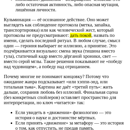
либо остаточная активность, либо опасная мутация,
лишённая личности.
Кульминация — её осознанное действие. Оно может
выглядеть как соблюдение протокола (метка, запайка,
транспортировка) или как человеческий жест, который
протоколы не предусматривают:
дать покой
, назвать по
имени, сделать последний ритуал. В любом случае, смысл
один — героиня выбирает не иллюзию, а принятие. Это
подчёркивается визуально: смена звука (тишина вместо
гула), статичный кадр вместо дёрганой хроники, свет —
вместо серой мглы. Такие решения показывают не «победу
над чудовищем», а победу над отрицанием.
Почему многие не понимают концовку? Потому что
ожидание жанра подсказывает «или хэппи-энд, или
тотальная тьма». Картина же даёт «третий путь»: жить
дальше, сохранив любовь без иллюзий. Финальная сцена
(без конкретных спойлеров) оставляет пространство для
интерпретации, но ключ «читается» так:
Если увидеть в «движении» физиологию — это
история о науке и достоинстве мёртвых.
Если принять «движение» за метафору — это история
о том, как отпустить, не предав память.