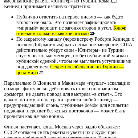
американские ракеты «Юпитер» из Турции. Команда
Кеннеди принимает изящную стратегию:
Публично ответить на первое письмо — как будто
второго не было. Это позволяет зафиксировать
«мирный» вариант, не загоняя сторон в угол.
Ключ:
отвечаем только на мягкое письмо
🧩
По закрытому каналу (через встречу Роберта Кеннеди с
послом Добрыниным) дать негласное заверение: США
действительно уберут свои «Юпитеры» из Турции
спустя несколько месяцев, но без публичной увязки с
кубинской сделкой, чтобы не выглядеть уступившими
под давлением.
Секретное обещание по Турции —
цена мира
⚖️
Параллельно О’Доннелл и Макнамара «глушат» эскалацию
на море: флоту велят действовать строго по правилам
досмотра, не давать повода для выстрела «в ответ». Это
важно, потому что на грани кризиса любой эпизод —
предупреждающий огонь, глубинные бомбы для всплытия
подлодки, перехват без ясных протоколов — может быть
прочитан как начало войны.
Финал наступает, когда Москва через радио объявляет:
СССР согласен снять ракеты и увезти их с Кубы при
условии публичной гарантии невторжения. Кеннеди