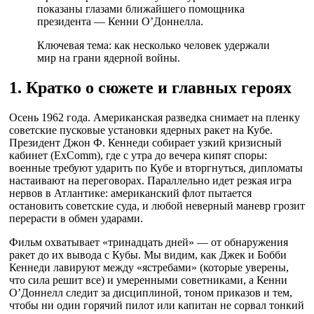
показаны глазами ближайшего помощника
президента — Кенни О’Доннелла.
Ключевая тема: как несколько человек удержали
мир на грани ядерной войны.
1. Кратко о сюжете и главных героях
Осень 1962 года. Американская разведка снимает на пленку
советские пусковые установки ядерных ракет на Кубе.
Президент Джон Ф. Кеннеди собирает узкий кризисный
кабинет (ExComm), где с утра до вечера кипят споры:
военные требуют ударить по Кубе и вторгнуться, дипломаты
настаивают на переговорах. Параллельно идет резкая игра
нервов в Атлантике: американский флот пытается
остановить советские суда, и любой неверный маневр грозит
перерасти в обмен ударами.
Фильм охватывает «тринадцать дней» — от обнаружения
ракет до их вывода с Кубы. Мы видим, как Джек и Бобби
Кеннеди лавируют между «ястребами» (которые уверены,
что сила решит все) и умеренными советниками, а Кенни
О’Доннелл следит за дисциплиной, тоном приказов и тем,
чтобы ни один горячий пилот или капитан не сорвал тонкий