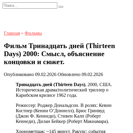
Перейти
Search
к
for:
содержанию
Главная
»
Фильмы
Фильм Тринадцать дней (Thirteen
Days) 2000: Смысл, объяснение
концовки и сюжет.
Опубликовано
09.02.2026
Обновлено
09.02.2026
Тринадцать дней (Thirteen Days)
, 2000, США.
Историческая драма/политический триллер о
Карибском кризисе 1962 года.
Режиссер: Роджер Дональдсон. В ролях: Кевин
Костнер (Кенни О’Доннелл), Брюс Гринвуд
(Джон Ф. Кеннеди), Стивен Калп (Роберт
Кеннеди), Дилан Бейкер (Роберт Макнамара).
Хронометраж: ~145 минут. Ракурс: события