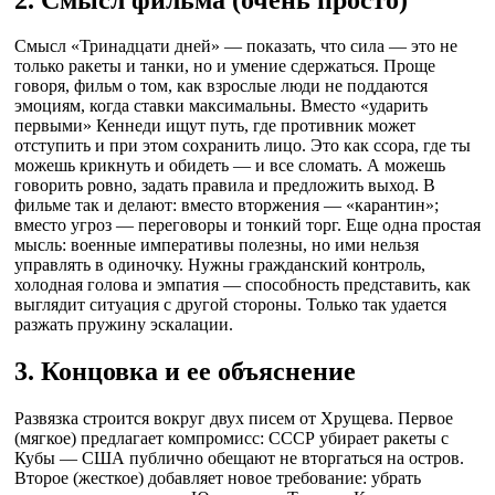
Смысл «Тринадцати дней» — показать, что сила — это не
только ракеты и танки, но и умение сдержаться. Проще
говоря, фильм о том, как взрослые люди не поддаются
эмоциям, когда ставки максимальны. Вместо «ударить
первыми» Кеннеди ищут путь, где противник может
отступить и при этом сохранить лицо. Это как ссора, где ты
можешь крикнуть и обидеть — и все сломать. А можешь
говорить ровно, задать правила и предложить выход. В
фильме так и делают: вместо вторжения — «карантин»;
вместо угроз — переговоры и тонкий торг. Еще одна простая
мысль: военные императивы полезны, но ими нельзя
управлять в одиночку. Нужны гражданский контроль,
холодная голова и эмпатия — способность представить, как
выглядит ситуация с другой стороны. Только так удается
разжать пружину эскалации.
3. Концовка и ее объяснение
Развязка строится вокруг двух писем от Хрущева. Первое
(мягкое) предлагает компромисс: СССР убирает ракеты с
Кубы — США публично обещают не вторгаться на остров.
Второе (жесткое) добавляет новое требование: убрать