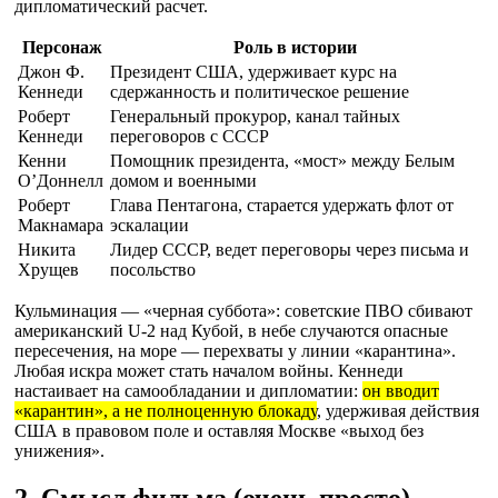
дипломатический расчет.
Персонаж
Роль в истории
Джон Ф.
Президент США, удерживает курс на
Кеннеди
сдержанность и политическое решение
Роберт
Генеральный прокурор, канал тайных
Кеннеди
переговоров с СССР
Кенни
Помощник президента, «мост» между Белым
О’Доннелл
домом и военными
Роберт
Глава Пентагона, старается удержать флот от
Макнамара
эскалации
Никита
Лидер СССР, ведет переговоры через письма и
Хрущев
посольство
Кульминация — «черная суббота»: советские ПВО сбивают
американский U-2 над Кубой, в небе случаются опасные
пересечения, на море — перехваты у линии «карантина».
Любая искра может стать началом войны. Кеннеди
настаивает на самообладании и дипломатии:
он вводит
«карантин», а не полноценную блокаду
, удерживая действия
США в правовом поле и оставляя Москве «выход без
унижения».
2. Смысл фильма (очень просто)