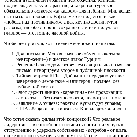
подтверждает такую гарантию, а закрытое турецкое
обязательство остается «за кадром» для публики. Мир делает
шаг назад от пропасти. В фильме это подается не как
«победа над противником», а как хрупко достигнутая
развязка, где обе стороны сохраняют лицо и получают
главное — отсутствие ядерной войны.
Чтобы не путаться, вот «скелет» концовки по шагам:
Два письма из Москвы: мягкое (обмен «ракеты за
невторжение») и жесткое (плюс Турция).
Решение Белого дома: отвечаем официально на мягкое
письмо, игнорируем второе в публичной плоскости.
Тайная встреча RFK—Добрынин: передано устное
заверение о демонтаже «Юпитеров» позднее, без
публичной связки.
Флот держит линию «карантина» без провокаций;
самолеты — без ответного огня, несмотря на потери.
Заявление Хрущева: ракеты с Кубы будут убраны;
США обещают не вторгаться. Кризис деэскалирован.
Что хотел сказать фильм этой концовкой? Что реальное
лидерство — в способности оставить противнику путь к
отступлению и удержать собственных «ястребов» от шага,
после которого уже нельзя вернуться. И еще — что история