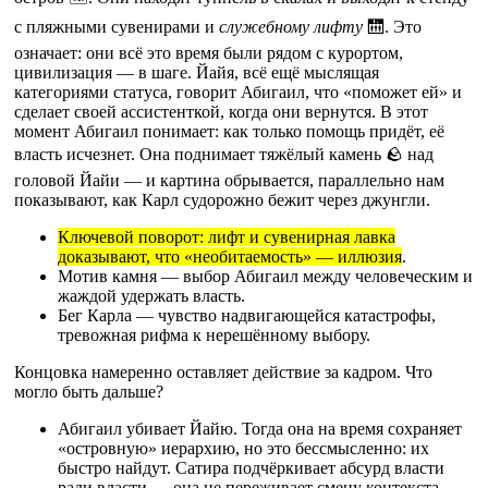
с пляжными сувенирами и
служебному лифту
🛗. Это
означает: они всё это время были рядом с курортом,
цивилизация — в шаге. Йайя, всё ещё мыслящая
категориями статуса, говорит Абигаил, что «поможет ей» и
сделает своей ассистенткой, когда они вернутся. В этот
момент Абигаил понимает: как только помощь придёт, её
власть исчезнет. Она поднимает тяжёлый камень 🪨 над
головой Йайи — и картина обрывается, параллельно нам
показывают, как Карл судорожно бежит через джунгли.
Ключевой поворот: лифт и сувенирная лавка
доказывают, что «необитаемость» — иллюзия
.
Мотив камня — выбор Абигаил между человеческим и
жаждой удержать власть.
Бег Карла — чувство надвигающейся катастрофы,
тревожная рифма к нерешённому выбору.
Концовка намеренно оставляет действие за кадром. Что
могло быть дальше?
Абигаил убивает Йайю. Тогда она на время сохраняет
«островную» иерархию, но это бессмысленно: их
быстро найдут. Сатира подчёркивает абсурд власти
ради власти — она не переживает смену контекста.