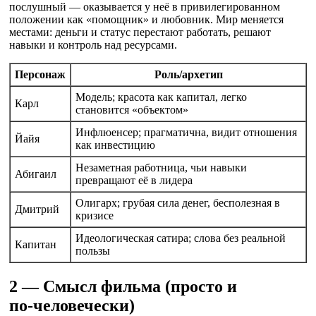
послушный — оказывается у неё в привилегированном
положении как «помощник» и любовник. Мир меняется
местами: деньги и статус перестают работать, решают
навыки и контроль над ресурсами.
Персонаж
Роль/архетип
Модель; красота как капитал, легко
Карл
становится «объектом»
Инфлюенсер; прагматична, видит отношения
Йайя
как инвестицию
Незаметная работница, чьи навыки
Абигаил
превращают её в лидера
Олигарх; грубая сила денег, бесполезная в
Дмитрий
кризисе
Идеологическая сатира; слова без реальной
Капитан
пользы
2 — Смысл фильма (просто и
по‑человечески)