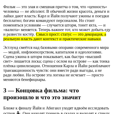
Фильм — это злая и смешная притча о том, что «ценность»
человека — не абсолют. В обычной жизни красота, деньги и
лайки дают власть: Карл и Йайя получают ужины и поездки
бесплатно; богачи командуют персоналом. Но стоит
поменяться условиям — случается шторм, тонет яхта, — и
«валюта» меняется. Теперь важнее тот, кто может добыть еду
и развести костёр.
Смысл прост: статус — это декорация, а
реальную власть дают контекст и практические навыки
.
Эстлунд смеётся над базовыми опорами современного мира
— модой, инфлюенсерством, капиталом и идеологиями.
Сцена ужина в шторм показывает, как быстро «высший
свет» лишается лоска; сцена с ослом на острове — как тонка
плёнка цивилизации. Отношения Карла и Йайи разоблачают
транзакционность чувств: они вместе ради выгоды, а не
ради любви. На острове эта логика не исчезает — просто
меняются бенефициары.
3 — Концовка фильма: что
произошло и что это значит
Ближе к финалу Йайя и Абигаил уходят вдвоём исследовать
остров 🏝️. Они находят туннель в скалах и выходят к стенду