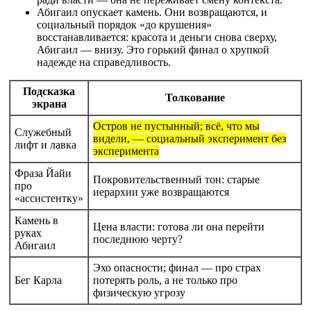
Абигаил опускает камень. Они возвращаются, и
социальный порядок «до крушения»
восстанавливается: красота и деньги снова сверху,
Абигаил — внизу. Это горький финал о хрупкой
надежде на справедливость.
Подсказка
Толкование
экрана
Остров не пустынный; всё, что мы
Служебный
видели, — социальный эксперимент без
лифт и лавка
эксперимента
Фраза Йайи
Покровительственный тон: старые
про
иерархии уже возвращаются
«ассистентку»
Камень в
Цена власти: готова ли она перейти
руках
последнюю черту?
Абигаил
Эхо опасности; финал — про страх
Бег Карла
потерять роль, а не только про
физическую угрозу