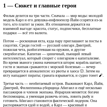
1 — Сюжет и главные герои
Фильм делится на три части. Сначала — мир моды: молодой
модель Карл и его девушка-инфлюенсер Йайя ссорятся из‑за
того, кто платит за ужин. Их отношения держатся на
взаимной выгоде: красота, статус, подписчики, бесплатные
подарки — всё это валюта.
Потом — роскошная яхта, куда пару приглашают за посты в
соцсетях. Среди гостей — русский олигарх Дмитрий,
пожилая чета, разбогатевшая на оружии, и другие
сверхбогатые. Капитан — циничный, пьющий левый
интеллектуал, который спорит с олигархом о капитализме.
Во время званого ужина начинается шторм: корабль шатает,
гости и экипаж сражаются с морской болезнью — вечер
превращается в апокалипсис из рвоты и хаоса 🤢. Затем на
яхту нападают пираты; граната взрывается, и судно тонет 🧨.
Третья часть — необитаемый остров. Выживают Карл, Йайя,
Дмитрий, Филиппинка-уборщица Абигаил и ещё несколько
пассажиров и членов экипажа. Иерархия меняется: богачи
беспомощны, а умеющая разжечь огонь, ловить рыбу и
готовить Абигаил становится фактической лидером. Она
распоряжается едой и водой, а Карл — красивый и