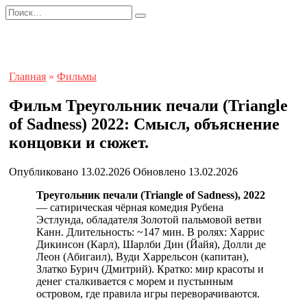
Перейти
Search
к
for:
содержанию
Главная
»
Фильмы
Фильм Треугольник печали (Triangle
of Sadness) 2022: Смысл, объяснение
концовки и сюжет.
Опубликовано
13.02.2026
Обновлено
13.02.2026
Треугольник печали (Triangle of Sadness), 2022
— сатирическая чёрная комедия Рубена
Эстлунда, обладателя Золотой пальмовой ветви
Канн. Длительность: ~147 мин. В ролях: Харрис
Дикинсон (Карл), Шарлби Дин (Йайя), Долли де
Леон (Абигаил), Вуди Харрельсон (капитан),
Златко Бурич (Дмитрий). Кратко: мир красоты и
денег сталкивается с морем и пустынным
островом, где правила игры переворачиваются.