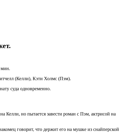
жет.
 мин.
итчелл (Келли), Кэти Холмс (Пэм).
мнату суда одновременно.
 Келли, но пытается завести роман с Пэм, актрисой на
акомец говорит, что держит его на мушке из снайперской