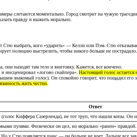
амеры слетаются моментально. Город смотрит на чужую трагедию
сказать правду и выжить морально.
Стю выбрать, кого «ударить» — Келли или Пэм. Стю отказываетс
цирует полицию выстрелить, чтобы никого больше не пострадало.
, они находят там тело и винтовку. Кажется, все кончено.
а и инсценировал «логово снайпера».
Настоящий голос остается 
им знакомый голос). Он спокойно говорит, что пощадил его за 
язанность жить честно
.
Ответ
голос Киффера Сазерленда), не тот труп, что нашли копы. Он и
овыми пулями. Физически он цел, но морально «ранен» правдой.
. Но у Стю появляется шанс — он больше не врет. Дальше все зав