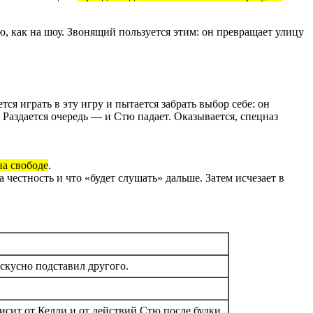
, как на шоу. Звонящий пользуется этим: он превращает улицу
я играть в эту игру и пытается забрать выбор себе: он
 Раздается очередь — и Стю падает. Оказывается, спецназ
на свободе
.
честность и что «будет слушать» дальше. Затем исчезает в
скусно подставил другого.
исит от Келли и от действий Стю после будки.