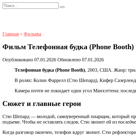
Перейти
Search
к
for:
содержанию
Главная
»
Фильмы
Фильм Телефонная будка (Phone Booth) 
Опубликовано
07.01.2026
Обновлено
07.01.2026
Телефонная будка (Phone Booth)
, 2003, США. Жанр: три
В ролях: Колин Фаррелл (Стю Шепард), Кифер Сазерленд 
Камера почти не покидает один угол Манхэттена: последн
Сюжет и главные герои
Стю Шепард — молодой, самоуверенный пиарщик, который привы
подъеме. Чтобы не оставлять следов, Стю звонит ей из
последн
Когда разговор окончен, телефон вдруг звонит. Стю рефлектор