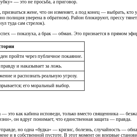
убку» — это не просьба, а приговор.
признаться жене, что он изменяет, а под конец — выбрать, кто у
но полиция уверена в обратном). Район блокируют, прессу тянет
ул туда сам стрелок).
успех — показуха, а брак — обман. Это признается в прямом эф
стории
ен пройти через публичное покаяние.
равду и наказывает за ложь.
ение и распознать реальную угрозу.
зрывается; его моральный выбор.
а — это как кабина исповеди, только вместо священника — безжа
изни», он вдруг понимает, что единственная защита — правда.
управде, но одна «будка» — кризис, болезнь, случайность — об
ене и в собственной пустоте. В этот момент он впервые станов