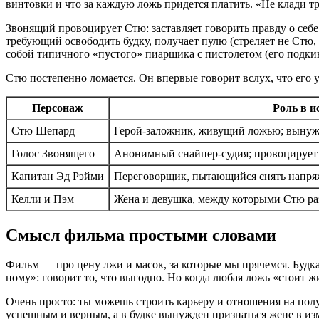
винтовки и что за каждую ложь придется платить. «Не клади тр
Звонящий провоцирует Стю: заставляет говорить правду о себе, 
требующий освободить будку, получает пулю (стреляет не Стю, 
собой типичного «пустого» пиарщика с пистолетом (его подкин
Стю постепенно ломается. Он впервые говорит вслух, что его 
Персонаж
Роль в и
Стю Шепард
Герой-заложник, живущий ложью; вынужд
Голос Звонящего
Анонимный снайпер-судия; провоцирует п
Капитан Эд Рэйми
Переговорщик, пытающийся снять напряж
Келли и Пэм
Жена и девушка, между которыми Стю ра
Смысл фильма простыми словами
Фильм — про цену лжи и масок, за которые мы прячемся. Будк
ному»: говорит то, что выгодно. Но когда любая ложь «стоит ж
Очень просто: ты можешь строить карьеру и отношения на пол
успешным и верным, а в будке вынужден признаться жене в изм