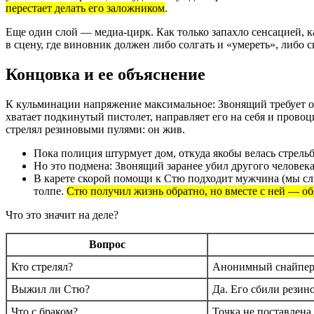
перестает делать его заложником
.
Еще один слой — медиа-цирк. Как только запахло сенсацией, к
в сцену, где виновник должен либо солгать и «умереть», либо 
Концовка и ее объяснение
К кульминации напряжение максимальное: Звонящий требует от 
хватает подкинутый пистолет, направляет его на себя и прово
стрелял резиновыми пулями: он жив.
Пока полиция штурмует дом, откуда якобы велась стрельба
Но это подмена: Звонящий заранее убил другого человек
В карете скорой помощи к Стю подходит мужчина (мы слыш
толпе.
Стю получил жизнь обратно, но вместе с ней — об
Что это значит на деле?
Вопрос
Кто стрелял?
Анонимный снайпер (
Выжил ли Стю?
Да. Его сбили резин
Что с браком?
Точка не поставлена