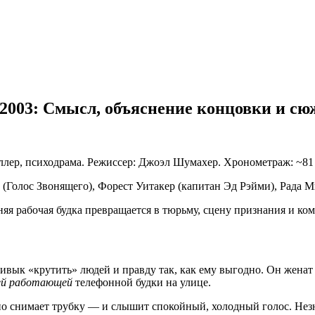
2003: Смысл, объяснение концовки и сю
ллер, психодрама. Режиссер: Джоэл Шумахер. Хронометраж: ~81
(Голос Звонящего), Форест Уитакер (капитан Эд Рэйми), Рада М
яя рабочая будка превращается в тюрьму, сцену признания и ко
к «крутить» людей и правду так, как ему выгодно. Он женат на
ей работающей
телефонной будки на улице.
но снимает трубку — и слышит спокойный, холодный голос. Незн