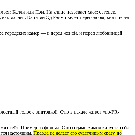
мрет: Келли или Пэм. На улице назревает хаос: сутенер,
, как магнит. Капитан Эд Рэйми ведет переговоры, видя перед
ире городских камер — и перед женой, и перед любовницей.
лостный голос с винтовкой. Стю в начале живет «по-PR-
нажит тебя. Пример из фильма: Стю годами «имиджирует» себя
ится настоящим.
Правда не делает его счастливым сразу, но