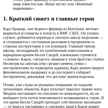
чаще известен как «Воин чести» или «Военный
ныряльщик».
1. Краткий сюжет и главные герои
Карл Брашир, сын бедного фермера из Кентукки, мечтает
вырваться из нищеты и попасть в ВМС США. Он упорно
служит, добивается перевода в элитную школу водолазов —
и сталкивается с системным расизмом и презрением со
стороны инструкторов и сослуживцев. Главный тренер
школы, легендарный, но озлобленный алкогольным и
карьерным крахом Билли Сандей, изначально стремится
«сломать» Карла, считая его лишним в этом братстве глубин.
Несмотря на саботаж (ему срезают ремень сумки с
инструментами на подводном задании), Карл демонстрирует
феноменальную выдержку и до последнего собирает
инструменты, доказывая, что достоин звания водолаза.
Позже, уже служа на реальных операциях по подъему
затонувших объектов, Карл получает тяжелую травму ноги.
Медики настаивают на списании по инвалидности, но он
выбирает путь почти невозможного возвращения к строю. В
это время Билли Сандей проходит собственную эволюцию
— от врага к наставнику и союзнику, видя в Карле редкое