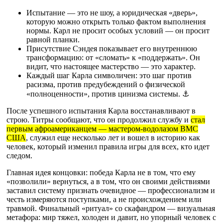
Испытание — это не шоу, а юридическая «дверь»,
которую можно открыть только фактом выполнения
нормы. Карл не просит особых условий — он просит
равной планки.
Присутствие Сэндея показывает его внутреннюю
трансформацию: от «сломать» к «поддержать». Он
видит, что настоящее мастерство — это характер.
Каждый шаг Карла символичен: это шаг против
расизма, против предубеждений о физической
«полноценности», против цинизма системы. ⚓️
После успешного испытания Карла восстанавливают в
строю. Титры сообщают, что он продолжил службу и
стал
первым афроамериканцем — мастером-водолазом ВМС
США
, служил еще несколько лет и вошел в историю как
человек, который изменил правила игры для всех, кто идет
следом.
Главная идея концовки: победа Карла не в том, что ему
«позволили» вернуться, а в том, что он своими действиями
заставил систему признать очевидное — профессионализм и
честь измеряются поступками, а не происхождением или
травмой. Финальный «ритуал» со скафандром — визуальная
метафора: мир тяжел, холоден и давит, но упорный человек с