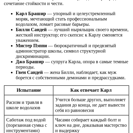
сочетание стойкости и чести.
Карл Брашир
— упорный и целеустремленный
моряк, мечтающий стать профессиональным
водолазом, ломает расовые барьеры.
Билли Сандей
— лучший ныряльщик своего времени,
жесткий инструктор; его скепсис к Карлу сменяется
уважением.
Мистер Пэппи
— бюрократичный и предвзятый
администратор школы, символ структурной
дискриминации.
Джо Брашир
— супруга Карла, опора в самые темные
периоды.
Гвен Сандей
— жена Билли, наблюдает, как муж
борется с собственными демонами и предрассудками.
Испытание
Как отвечает Карл
Учится больше других, выполняет
Расизм и травля в
задания до конца, не дает вывести
школе водолазов
себя из равновесия
Саботаж под водой
Часами собирает каждый болт и
(порезанная сумка с
ключ на дне, доказывая мастерство
инструментами)
и выдержку