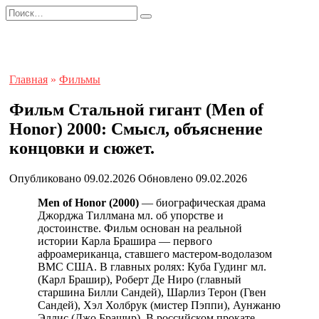
Перейти
Search
к
for:
содержанию
Главная
»
Фильмы
Фильм Стальной гигант (Men of
Honor) 2000: Смысл, объяснение
концовки и сюжет.
Опубликовано
09.02.2026
Обновлено
09.02.2026
Men of Honor (2000)
— биографическая драма
Джорджа Тиллмана мл. об упорстве и
достоинстве. Фильм основан на реальной
истории Карла Брашира — первого
афроамериканца, ставшего мастером-водолазом
ВМС США. В главных ролях: Куба Гудинг мл.
(Карл Брашир), Роберт Де Ниро (главный
старшина Билли Сандей), Шарлиз Терон (Гвен
Сандей), Хэл Холбрук (мистер Пэппи), Аунжаню
Эллис (Джо Брашир). В российском прокате