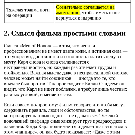
Сознательно соглашается на
Тяжелая травма ноги
ампутацию
, чтобы иметь шанс
на операции
вернуться к нырянию
2. Смысл фильма простыми словами
Смысл «Men of Honor» — в том, что честь и
профессионализм не имеют цвета кожи, а истинная сила —
это упорство, достоинство и готовность платить цену за
мечту. Карл снова и снова сталкивается с
несправедливостью, но каждый раз отвечает трудом и
стойкостью. Важная мысль: даже в несправедливой системе
человек может найти союзников — иногда это те, кто
вначале был против. Так происходит с Билли Сэндеем: он
видит, что Карл не ищет поблажек, а требует лишь честных
равных условий, и меняется сам.
Если совсем по-простому: фильм говорит, что «тебя могут
сдерживать правила, люди и обстоятельства, но ты
контролируешь только одно — не сдаваться». Тяжелый
водолазный скафандр символизирует груз предрассудков и
давления. Когда Карл поднимается и делает шаг за шагом в
этом «панцире», он как будто показывает: «Даже с этим