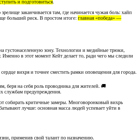
ступить и подготовиться
.
зрелище заканчивается там, где начинается чужая боль: хайп
еще больший риск. В простом итоге:
главная «победа» —
 на густонаселенную зону. Технологии и медийные трюки,
. Именно в этот момент Кейт делает то, ради чего мы следили
 сердце вихря и точнее сместить рамки оповещения для города.
м, беря на себя роль проводника для жителей. 🚚
ых службам предупреждения.
ают собирать критичные замеры. Многоворонковый вихрь
абатывают лучше: основная масса людей успевает уйти в
жизни, применив свой талант по назначению.