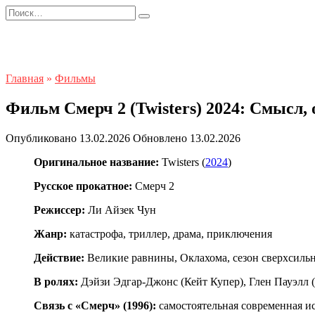
Перейти
Search
к
for:
содержанию
Главная
»
Фильмы
Фильм Смерч 2 (Twisters) 2024: Смысл,
Опубликовано
13.02.2026
Обновлено
13.02.2026
Оригинальное название:
Twisters (
2024
)
Русское прокатное:
Смерч 2
Режиссер:
Ли Айзек Чун
Жанр:
катастрофа, триллер, драма, приключения
Действие:
Великие равнины, Оклахома, сезон сверхсиль
В ролях:
Дэйзи Эдгар-Джонс (Кейт Купер), Глен Пауэлл 
Связь с «Смерч» (1996):
самостоятельная современная и