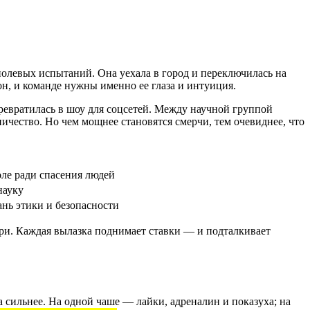
полевых испытаний. Она уехала в город и переключилась на
он, и команде нужны именно ее глаза и интуиция.
ревратилась в шоу для соцсетей. Между научной группой
ичество. Но чем мощнее становятся смерчи, тем очевиднее, что
оле ради спасения людей
науку
ань этики и безопасности
ри. Каждая вылазка поднимает ставки — и подталкивает
да сильнее. На одной чаше — лайки, адреналин и показуха; на