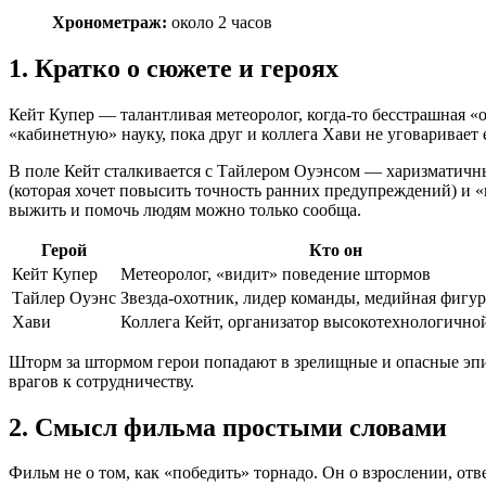
Хронометраж:
около 2 часов
1. Кратко о сюжете и героях
Кейт Купер — талантливая метеоролог, когда‑то бесстрашная «
«кабинетную» науку, пока друг и коллега Хави не уговаривает
В поле Кейт сталкивается с Тайлером Оуэнсом — харизматичны
(которая хочет повысить точность ранних предупреждений) и «
выжить и помочь людям можно только сообща.
Герой
Кто он
Кейт Купер
Метеоролог, «видит» поведение штормов
Тайлер Оуэнс
Звезда-охотник, лидер команды, медийная фигур
Хави
Коллега Кейт, организатор высокотехнологично
Шторм за штормом герои попадают в зрелищные и опасные эпи
врагов к сотрудничеству.
2. Смысл фильма простыми словами
Фильм не о том, как «победить» торнадо. Он о взрослении, отв