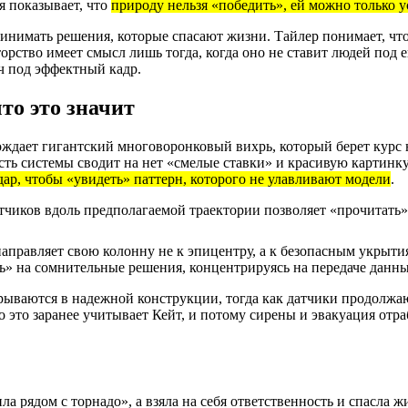
я показывает, что
природу нельзя «победить», ей можно только у
инимать решения, которые спасают жизни. Тайлер понимает, что 
торство имеет смысл лишь тогда, когда оно не ставит людей под 
рч под эффектный кадр.
то это значит
ождает гигантский многоворонковый вихрь, который берет курс
сть системы сводит на нет «смелые ставки» и красивую картинку
дар, чтобы «увидеть» паттерн, которого не улавливают модели
.
тчиков вдоль предполагаемой траектории позволяет «прочитать»
аправляет свою колонну не к эпицентру, а к безопасным укрытия
ть» на сомнительные решения, концентрируясь на передаче данн
рываются в надежной конструкции, тогда как датчики продолж
 это заранее учитывает Кейт, и потому сирены и эвакуация отр
а рядом с торнадо», а взяла на себя ответственность и спасла 