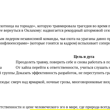
охотница на торнадо», которую травмировала трагедия во время 
 ее вернуться в Оклахому: надвигается рекордный штормовой сез
м лидером независимой команды, чья охота на ураганы давно п
инфлюенсерами» (которые гонятся за кадром) вспыхивает соперн
Цель и дуга
Преодолеть травму, поверить себе и снова работать в п
а
От хайпа перейти к ответственности, учиться слушать 
й группы
Доказать эффективность разработок, не переступить гр
зоды: смерч над ярмаркой, ночные грозы, многоворонковые вих
етственности и цене человеческого эго в мире, где природа всег