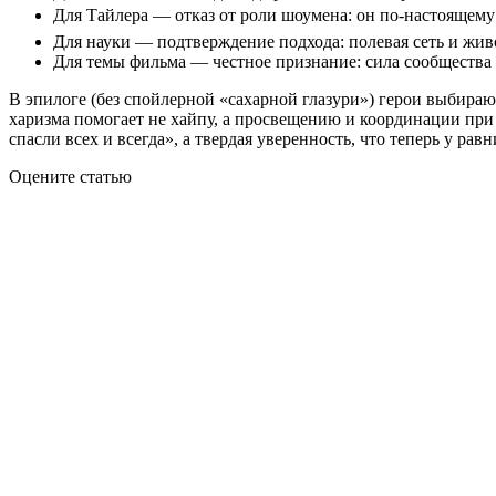
Для Тайлера — отказ от роли шоумена: он по‑настоящему 
Для науки — подтверждение подхода: полевая сеть и жив
Для темы фильма — честное признание: сила сообщества с
В эпилоге (без спойлерной «сахарной глазури») герои выбирают
харизма помогает не хайпу, а просвещению и координации при 
спасли всех и всегда», а твердая уверенность, что теперь у р
Оцените статью