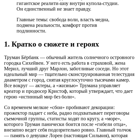
гигантское реалити-шоу внутри купола-студии.
Он единственный не знает правду.
Главные темы: свобода воли, власть медиа,
подмена реальности, комфорт против
подлинности.
1. Кратко о сюжете и героях
Труман Бёрбанк — обычный житель солнечного островного
городка Сихейвен. У него есть работа в страховой, жена
Мерил, лучший друг Марлон, заботливые соседи. Но этот
идеальный мир — тщательно сконструированная телестудия
диаметром с город, снятая круглосуточно тысячами камер.
Все вокруг — актеры, а «жизнью» Трумана управляет
креатор и продюсер Кристоф, который утверждает, что дает
герою «истинный мир без боли».
Со временем мелкие «сбои» пробивают декорации:
прожектор падает с неба, радио подхватывает переговоры
съемочной группы, статисты ходят по кругу, а «море»,
которого Труман панически боится после «гибели отца»,
внезапно ведет себя подозрительно ровно. Главный толчок
— память о девушке Лорен (настоящая Сильвия), которая