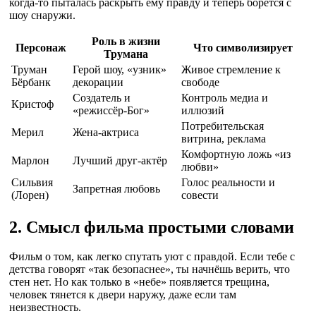
когда-то пыталась раскрыть ему правду и теперь борется с
шоу снаружи.
Роль в жизни
Персонаж
Что символизирует
Трумана
Труман
Герой шоу, «узник»
Живое стремление к
Бёрбанк
декорации
свободе
Создатель и
Контроль медиа и
Кристоф
«режиссёр-Бог»
иллюзий
Потребительская
Мерил
Жена-актриса
витрина, реклама
Комфортную ложь «из
Марлон
Лучший друг-актёр
любви»
Сильвия
Голос реальности и
Запретная любовь
(Лорен)
совести
2. Смысл фильма простыми словами
Фильм о том, как легко спутать уют с правдой. Если тебе с
детства говорят «так безопаснее», ты начнёшь верить, что
стен нет. Но как только в «небе» появляется трещина,
человек тянется к двери наружу, даже если там
неизвестность.