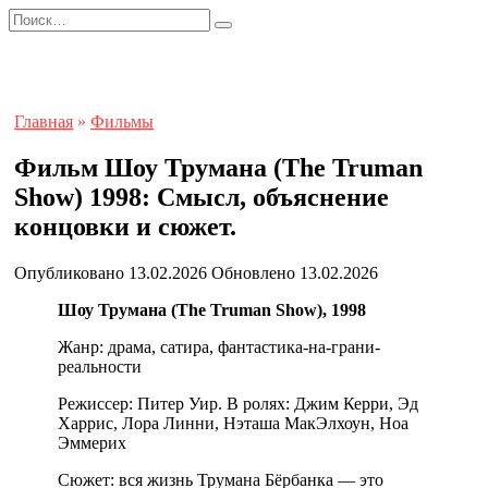
Перейти
Search
к
for:
содержанию
Главная
»
Фильмы
Фильм Шоу Трумана (The Truman
Show) 1998: Смысл, объяснение
концовки и сюжет.
Опубликовано
13.02.2026
Обновлено
13.02.2026
Шоу Трумана (The Truman Show), 1998
Жанр: драма, сатира, фантастика-на-грани-
реальности
Режиссер: Питер Уир. В ролях: Джим Керри, Эд
Харрис, Лора Линни, Нэташа МакЭлхоун, Ноа
Эммерих
Сюжет: вся жизнь Трумана Бёрбанка — это