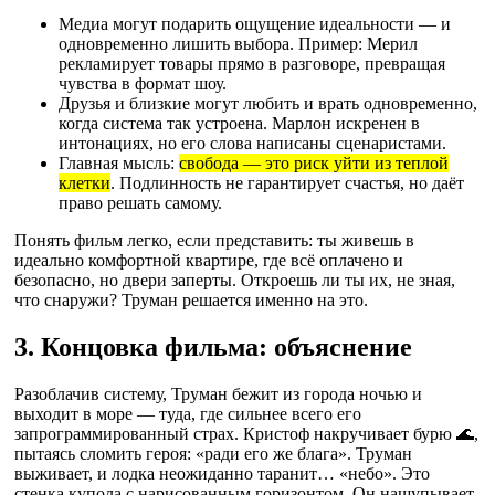
Медиа могут подарить ощущение идеальности — и
одновременно лишить выбора. Пример: Мерил
рекламирует товары прямо в разговоре, превращая
чувства в формат шоу.
Друзья и близкие могут любить и врать одновременно,
когда система так устроена. Марлон искренен в
интонациях, но его слова написаны сценаристами.
Главная мысль:
свобода — это риск уйти из теплой
клетки
. Подлинность не гарантирует счастья, но даёт
право решать самому.
Понять фильм легко, если представить: ты живешь в
идеально комфортной квартире, где всё оплачено и
безопасно, но двери заперты. Откроешь ли ты их, не зная,
что снаружи? Труман решается именно на это.
3. Концовка фильма: объяснение
Разоблачив систему, Труман бежит из города ночью и
выходит в море — туда, где сильнее всего его
запрограммированный страх. Кристоф накручивает бурю 🌊,
пытаясь сломить героя: «ради его же блага». Труман
выживает, и лодка неожиданно таранит… «небо». Это
стенка купола с нарисованным горизонтом. Он нащупывает