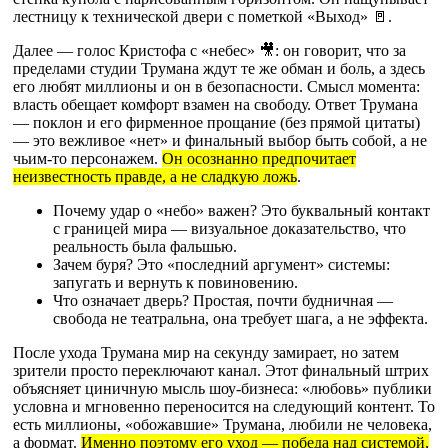
лестницу к технической двери с пометкой «Выход» 🚪.
Далее — голос Кристофа с «небес» 🎥: он говорит, что за
пределами студии Трумана ждут те же обман и боль, а здесь
его любят миллионы и он в безопасности. Смысл момента:
власть обещает комфорт взамен на свободу. Ответ Трумана
— поклон и его фирменное прощание (без прямой цитаты)
— это вежливое «нет» и финальный выбор быть собой, а не
чьим-то персонажем.
Он осознанно предпочитает
неизвестность правде, а не сладкую ложь
.
Почему удар о «небо» важен? Это буквальный контакт
с границей мира — визуальное доказательство, что
реальность была фальшью.
Зачем буря? Это «последний аргумент» системы:
запугать и вернуть к повиновению.
Что означает дверь? Простая, почти будничная —
свобода не театральна, она требует шага, а не эффекта.
После ухода Трумана мир на секунду замирает, но затем
зрители просто переключают канал. Этот финальный штрих
объясняет циничную мысль шоу-бизнеса: «любовь» публики
условна и мгновенно переносится на следующий контент. То
есть миллионы, «обожавшие» Трумана, любили не человека,
а формат.
Именно поэтому его уход — победа над системой,