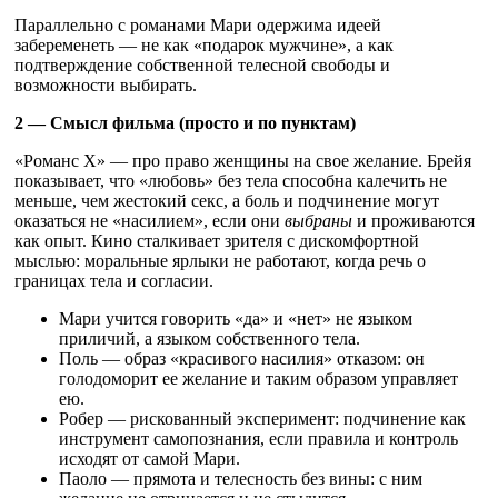
Параллельно с романами Мари одержима идеей
забеременеть — не как «подарок мужчине», а как
подтверждение собственной телесной свободы и
возможности выбирать.
2 — Смысл фильма (просто и по пунктам)
«Романс Х» — про право женщины на свое желание. Брейя
показывает, что «любовь» без тела способна калечить не
меньше, чем жестокий секс, а боль и подчинение могут
оказаться не «насилием», если они
выбраны
и проживаются
как опыт. Кино сталкивает зрителя с дискомфортной
мыслью: моральные ярлыки не работают, когда речь о
границах тела и согласии.
Мари учится говорить «да» и «нет» не языком
приличий, а языком собственного тела.
Поль — образ «красивого насилия» отказом: он
голодоморит ее желание и таким образом управляет
ею.
Робер — рискованный эксперимент: подчинение как
инструмент самопознания, если правила и контроль
исходят от самой Мари.
Паоло — прямота и телесность без вины: с ним