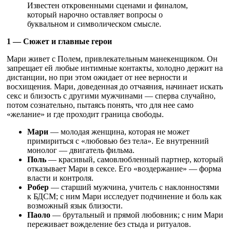
Известен откровенными сценами и финалом,
который нарочно оставляет вопросы о
буквальном и символическом смысле.
1 — Сюжет и главные герои
Мари живет с Полем, привлекательным манекенщиком. Он
запрещает ей любые интимные контакты, холодно держит на
дистанции, но при этом ожидает от нее верности и
восхищения. Мари, доведенная до отчаяния, начинает искать
секс и близость с другими мужчинами — сперва случайно,
потом сознательно, пытаясь понять, что для нее само
«желание» и где проходит граница свободы.
Мари
— молодая женщина, которая не может
примириться с «любовью без тела». Ее внутренний
монолог — двигатель фильма.
Поль
— красивый, самовлюбленный партнер, который
отказывает Мари в сексе. Его «воздержание» — форма
власти и контроля.
Робер
— старший мужчина, учитель с наклонностями
к БДСМ; с ним Мари исследует подчинение и боль как
возможный язык близости.
Паоло
— брутальный и прямой любовник; с ним Мари
переживает вожделение без стыда и ритуалов.