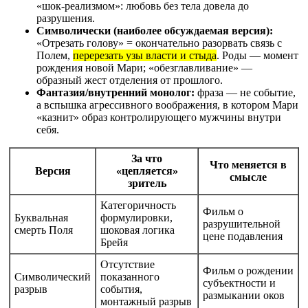
«шок-реализмом»: любовь без тела довела до
разрушения.
Символически (наиболее обсуждаемая версия):
«Отрезать голову» = окончательно разорвать связь с
Полем,
перерезать узы власти и стыда
. Роды — момент
рождения новой Мари; «обезглавливание» —
образный жест отделения от прошлого.
Фантазия/внутренний монолог:
фраза — не событие,
а вспышка агрессивного воображения, в котором Мари
«казнит» образ контролирующего мужчины внутри
себя.
За что
Что меняется в
Версия
«цепляется»
смысле
зритель
Категоричность
Фильм о
Буквальная
формулировки,
разрушительной
смерть Поля
шоковая логика
цене подавления
Брейя
Отсутствие
Фильм о рождении
Символический
показанного
субъектности и
разрыв
события,
размыкании оков
монтажный разрыв