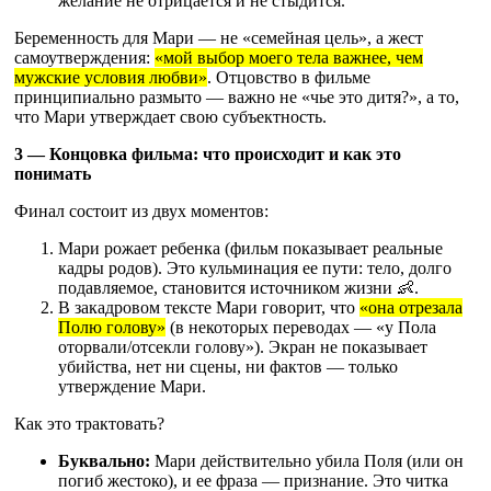
желание не отрицается и не стыдится.
Беременность для Мари — не «семейная цель», а жест
самоутверждения:
«мой выбор моего тела важнее, чем
мужские условия любви»
. Отцовство в фильме
принципиально размыто — важно не «чье это дитя?», а то,
что Мари утверждает свою субъектность.
3 — Концовка фильма: что происходит и как это
понимать
Финал состоит из двух моментов:
Мари рожает ребенка (фильм показывает реальные
кадры родов). Это кульминация ее пути: тело, долго
подавляемое, становится источником жизни 👶.
В закадровом тексте Мари говорит, что
«она отрезала
Полю голову»
(в некоторых переводах — «у Пола
оторвали/отсекли голову»). Экран не показывает
убийства, нет ни сцены, ни фактов — только
утверждение Мари.
Как это трактовать?
Буквально:
Мари действительно убила Поля (или он
погиб жестоко), и ее фраза — признание. Это читка