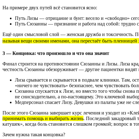
На примере двух путей всё становится ясно:
Путь Лизы — отрицание и бунт: весело и «свободно» сего
Путь Сюзанны — признание и работа над собой: трудно се
Ещё один смысловой слой — женская дружба и токсичность. П
называя вещи своими именами, она перестаёт быть пленницей 
3 — Концовка: что произошло и что она значит
Финал строится на противостоянии Сюзанны и Лизы. Лиза крадё
честность Сюзанны обезоруживает — другие пациентки видят не
Лиза срывается и скрывается в подвале клиники. Там, ост
«ничего не чувствовать» безопаснее, чем чувствовать бол
Сюзанна спускается к Лизе, но вместо того чтобы снова
не снисходительно, а по‑настоящему. Это ключевой выбо
Медперсонал спасает Лизу. Девушки из палаты уже не с
После этого Сюзанна завершает курс лечения и уходит из «Кле
принимать помощь и выбирать жизнь
. Последний закадровый 
катушек», когда боль становится слишком громкой; вопрос в то
Зачем нужна такая концовка?