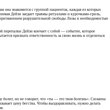
м она знакомится с группой пациенток, каждая из которых
анимая Дейзи заедает травмы ритуалами и курочками-гриль,
 притяжением разрушительной свободы Лизы и необходимостью
 перепалки Дейзи кончает с собой — событие, которое
ается признать ответственность за свою жизнь и отделиться
где болит, но не говорит, что «ты — это твоя болезнь». Сюзанна
казывает цену бегства. Чтобы выздоравливать, нужно делать
я.