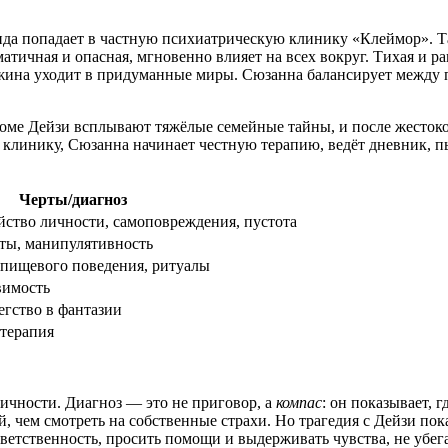
да попадает в частную психиатрическую клинику «Клеймор». Та
атичная и опасная, мгновенно влияет на всех вокруг. Тихая и р
джина уходит в придуманные миры. Сюзанна балансирует между
оме Дейзи всплывают тяжёлые семейные тайны, и после жестокой
линику, Сюзанна начинает честную терапию, ведёт дневник, пыт
Черты/диагноз
йство личности, самоповреждения, пустота
ты, манипулятивность
 пищевого поведения, ритуалы
вимость
егство в фантазии
 терапия
личности. Диагноз — это не приговор, а
компас
: он показывает, 
й, чем смотреть на собственные страхи. Но трагедия с Дейзи по
ветственность, просить помощи и выдерживать чувства, не убега