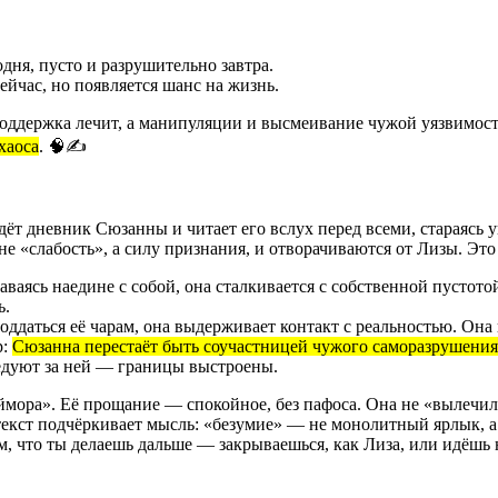
дня, пусто и разрушительно завтра.
йчас, но появляется шанс на жизнь.
оддержка лечит, а манипуляции и высмеивание чужой уязвимост
хаоса
. 🧠✍️
т дневник Сюзанны и читает его вслух перед всеми, стараясь у
 «слабость», а силу признания, и отворачиваются от Лизы. Это 
аваясь наедине с собой, она сталкивается с собственной пустот
ь.
 поддаться её чарам, она выдерживает контакт с реальностью. О
р:
Сюзанна перестаёт быть соучастницей чужого саморазрушения 
ледуют за ней — границы выстроены.
ймора». Её прощание — спокойное, без пафоса. Она не «вылечил
текст подчёркивает мысль: «безумие» — не монолитный ярлык, а
м, что ты делаешь дальше — закрываешься, как Лиза, или идёшь 