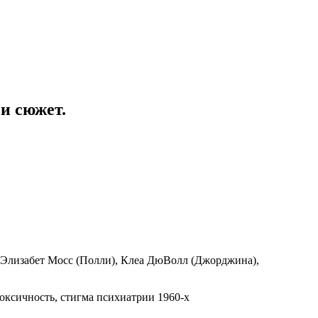
и сюжет.
 Элизабет Мосс (Полли), Клеа ДюВолл (Джорджина),
оксичность, стигма психиатрии 1960-х