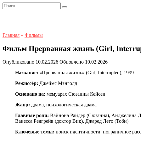
Перейти
Search
к
for:
содержанию
Главная
»
Фильмы
Фильм Прерванная жизнь (Girl, Interru
Опубликовано
10.02.2026
Обновлено
10.02.2026
Название:
«Прерванная жизнь» (Girl, Interrupted), 1999
Режиссёр:
Джеймс Мэнголд
Основано на:
мемуарах Сюзанны Кейсен
Жанр:
драма, психологическая драма
Главные роли:
Вайнона Райдер (Сюзанна), Анджелина Дж
Ванесса Редгрейв (доктор Вик), Джаред Лето (Тоби)
Ключевые темы:
поиск идентичности, пограничное расс