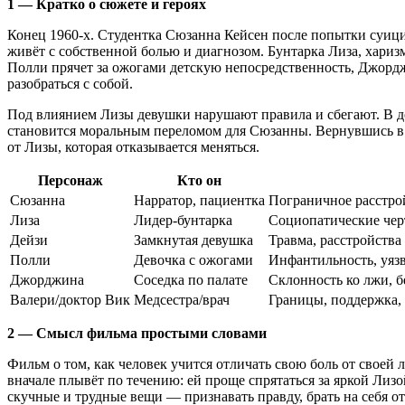
1 — Кратко о сюжете и героях
Конец 1960‑х. Студентка Сюзанна Кейсен после попытки суици
живёт с собственной болью и диагнозом. Бунтарка Лиза, харизм
Полли прячет за ожогами детскую непосредственность, Джор
разобраться с собой.
Под влиянием Лизы девушки нарушают правила и сбегают. В д
становится моральным переломом для Сюзанны. Вернувшись в к
от Лизы, которая отказывается меняться.
Персонаж
Кто он
Сюзанна
Нарратор, пациентка
Пограничное расстро
Лиза
Лидер-бунтарка
Социопатические чер
Дейзи
Замкнутая девушка
Травма, расстройства
Полли
Девочка с ожогами
Инфантильность, уяз
Джорджина
Соседка по палате
Склонность ко лжи, б
Валери/доктор Вик
Медсестра/врач
Границы, поддержка,
2 — Смысл фильма простыми словами
Фильм о том, как человек учится отличать свою боль от своей 
вначале плывёт по течению: ей проще спрятаться за яркой Лизо
скучные и трудные вещи — признавать правду, брать на себя от