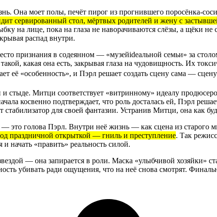
ь. Она моет полы, печёт пирог из прогнившего поросёнка-сосисё
видит сервированный стол, мёртвых родителей и жену с застывш
бку на лице, пока на глаза не наворачиваются слёзы, а щёки не 
крывая распад внутри.
сто признания в содеянном — «музейideальной семьи» за столо
такой, какая она есть, закрывая глаза на чудовищность. Их токси
ает её «особенность», и Пэрл решает создать сцену сама — сцену
 и стыде. Митци соответствует «витринному» идеалу продюсеро
ачала косвенно подтверждает, что роль досталась ей, Пэрл реш
т стабилизатор для своей фантазии. Устранив Митци, она как бу
 — это голова Пэрл. Внутри неё жизнь — как сцена из старого 
од праздничной открыткой — гниль и преступление
. Так режис
 и начать «править» реальность силой.
звездой — она запирается в роли. Маска «улыбчивой хозяйки» ст
вность убивать ради ощущения, что на неё снова смотрят. Финаль