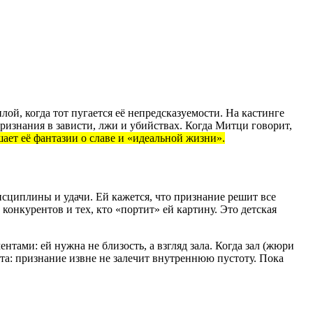
ой, когда тот пугается её непредсказуемости. На кастинге
ризнания в зависти, лжи и убийствах. Когда Митци говорит,
ает её фантазии о славе и «идеальной жизни».
дисциплины и удачи. Ей кажется, что признание решит все
конкурентов и тех, кто «портит» ей картину. Это детская
тами: ей нужна не близость, а взгляд зала. Когда зал (жюри
та: признание извне не залечит внутреннюю пустоту. Пока