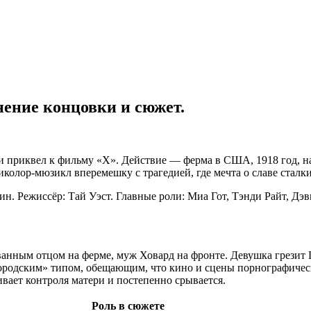
нение концовки и сюжет.
и приквел к фильму «X». Действие — ферма в США, 1918 год, н
иколор-мюзикл вперемешку с трагедией, где мечта о славе сталк
н. Режиссёр: Тай Уэст. Главные роли: Миа Гот, Тэнди Райт, Д
ованным отцом на ферме, муж Ховард на фронте. Девушка грезит 
ородским» типом, обещающим, что кино и сцены порнографическ
ивает контроля матери и постепенно срывается.
Роль в сюжете