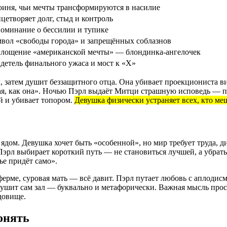
оиня, чьи мечты трансформируются в насилие
цетворяет долг, стыд и контроль
оминание о бессилии и тупике
вол «свободы города» и запрещённых соблазнов
лощение «американской мечты» — блондинка-ангелочек
детель финального ужаса и мост к «X»
, затем душит беззащитного отца. Она убивает проекциониста вил
кая, как она». Ночью Пэрл выдаёт Митци страшную исповедь — п
ей и убивает топором.
Девушка физически устраняет всех, кто меш
 ядом. Девушка хочет быть «особенной», но мир требует труда, 
 Пэрл выбирает короткий путь — не становиться лучшей, а убрать 
ье придёт само».
рме, суровая мать — всё давит. Пэрл путает любовь с аплодисмен
 рушит сам зал — буквально и метафорически. Важная мысль прос
довище.
понять