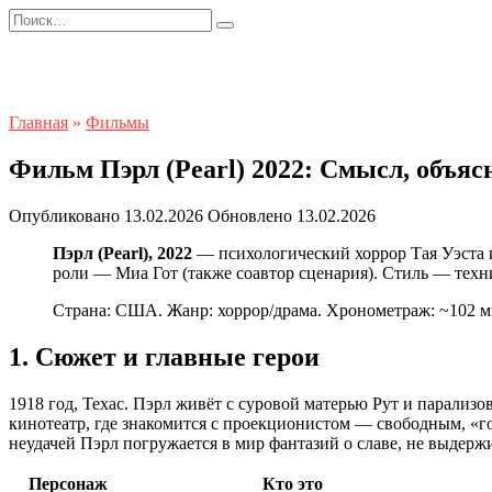
Перейти
Search
к
for:
содержанию
Главная
»
Фильмы
Фильм Пэрл (Pearl) 2022: Смысл, объяс
Опубликовано
13.02.2026
Обновлено
13.02.2026
Пэрл (Pearl), 2022
— психологический хоррор Тая Уэста 
роли — Миа Гот (также соавтор сценария). Стиль — техн
Страна: США. Жанр: хоррор/драма. Хронометраж: ~102 ми
1. Сюжет и главные герои
1918 год, Техас. Пэрл живёт с суровой матерью Рут и парализ
кинотеатр, где знакомится с проекционистом — свободным, «г
неудачей Пэрл погружается в мир фантазий о славе, не выдерж
Персонаж
Кто это