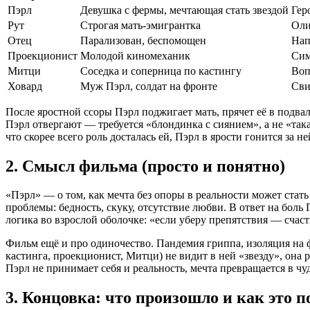
Пэрл
Девушка с фермы, мечтающая стать звездой
Гер
Рут
Строгая мать-эмигрантка
Оли
Отец
Парализован, беспомощен
Нап
Проекционист
Молодой киномеханик
Сим
Митци
Соседка и соперница по кастингу
Воп
Ховард
Муж Пэрл, солдат на фронте
Сви
После яростной ссоры Пэрл поджигает мать, прячет её в подвал
Пэрл отвергают — требуется «блондинка с сиянием», а не «та
что скорее всего роль досталась ей, Пэрл в ярости гонится за н
2. Смысл фильма (просто и понятно)
«Пэрл» — о том, как мечта без опоры в реальности может стать
проблемы: бедность, скуку, отсутствие любви. В ответ на боль
логика во взрослой оболочке: «если уберу препятствия — счаст
Фильм ещё и про одиночество. Пандемия гриппа, изоляция на фе
кастинга, проекционист, Митци) не видит в ней «звезду», она
Пэрл не принимает себя и реальность, мечта превращается в чу
3. Концовка: что произошло и как это 