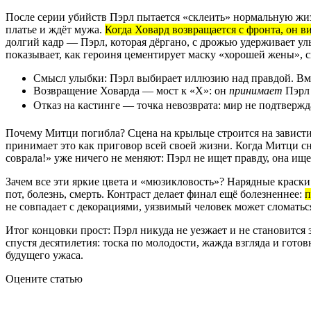
После серии убийств Пэрл пытается «склеить» нормальную жизн
платье и ждёт мужа.
Когда Ховард возвращается с фронта, он 
долгий кадр — Пэрл, которая дёргано, с дрожью удерживает улы
показывает, как героиня цементирует маску «хорошей жены», с
Смысл улыбки: Пэрл выбирает иллюзию над правдой. Вме
Возвращение Ховарда — мост к «X»: он
принимает
Пэрл 
Отказ на кастинге — точка невозврата: мир не подтвержд
Почему Митци погибла? Сцена на крыльце строится на зависти
принимает это как приговор всей своей жизни. Когда Митци сн
соврала!» уже ничего не меняют: Пэрл не ищет правду, она ище
Зачем все эти яркие цвета и «мюзикловость»? Нарядные краски
пот, болезнь, смерть. Контраст делает финал ещё болезненнее:
п
не совпадает с декорациями, уязвимый человек может сломаться
Итог концовки прост: Пэрл никуда не уезжает и не становится 
спустя десятилетия: тоска по молодости, жажда взгляда и гото
будущего ужаса.
Оцените статью