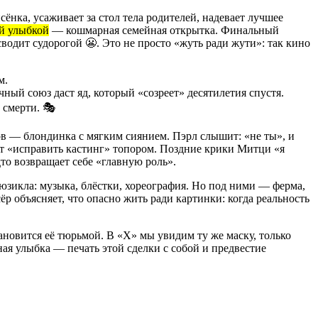
нка, усаживает за стол тела родителей, надевает лучшее
ей улыбкой
— кошмарная семейная открытка. Финальный
сводит судорогой 😬. Это не просто «жуть ради жути»: так кино
м.
чный союз даст яд, который «созреет» десятилетия спустя.
 смерти. 🎭
в — блондинка с мягким сиянием. Пэрл слышит: «не ты», и
ает «исправить кастинг» топором. Поздние крики Митци «я
дто возвращает себе «главную роль».
мюзикла: музыка, блёстки, хореография. Но под ними — ферма,
сёр объясняет, что опасно жить ради картинки: когда реальность
ановится её тюрьмой. В «X» мы увидим ту же маску, только
ная улыбка — печать этой сделки с собой и предвестие