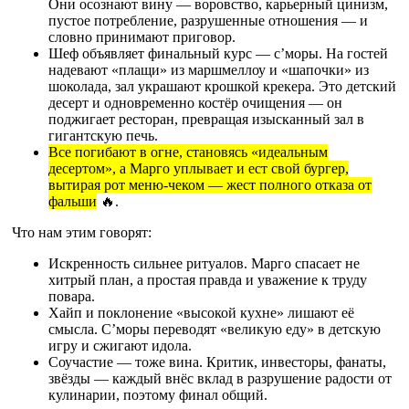
Они осознают вину — воровство, карьерный цинизм,
пустое потребление, разрушенные отношения — и
словно принимают приговор.
Шеф объявляет финальный курс — с’моры. На гостей
надевают «плащи» из маршмеллоу и «шапочки» из
шоколада, зал украшают крошкой крекера. Это детский
десерт и одновременно костёр очищения — он
поджигает ресторан, превращая изысканный зал в
гигантскую печь.
Все погибают в огне, становясь «идеальным
десертом», а Марго уплывает и ест свой бургер,
вытирая рот меню-чеком — жест полного отказа от
фальши
🔥.
Что нам этим говорят:
Искренность сильнее ритуалов. Марго спасает не
хитрый план, а простая правда и уважение к труду
повара.
Хайп и поклонение «высокой кухне» лишают её
смысла. С’моры переводят «великую еду» в детскую
игру и сжигают идола.
Соучастие — тоже вина. Критик, инвесторы, фанаты,
звёзды — каждый внёс вклад в разрушение радости от
кулинарии, поэтому финал общий.