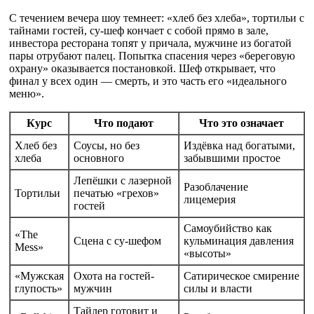
С течением вечера шоу темнеет: «хлеб без хлеба», тортильи с
тайнами гостей, су-шеф кончает с собой прямо в зале,
инвестора ресторана топят у причала, мужчине из богатой
пары отрубают палец. Попытка спасения через «береговую
охрану» оказывается постановкой. Шеф открывает, что
финал у всех один — смерть, и это часть его «идеального
меню».
Курс
Что подают
Что это означает
Хлеб без
Соусы, но без
Издёвка над богатыми,
хлеба
основного
забывшими простое
Лепёшки с лазерной
Разоблачение
Тортильи
печатью «грехов»
лицемерия
гостей
Самоубийство как
«The
Сцена с су-шефом
кульминация давления
Mess»
«высоты»
«Мужская
Охота на гостей-
Сатирическое смирение
глупость»
мужчин
силы и власти
Тайлер готовит и