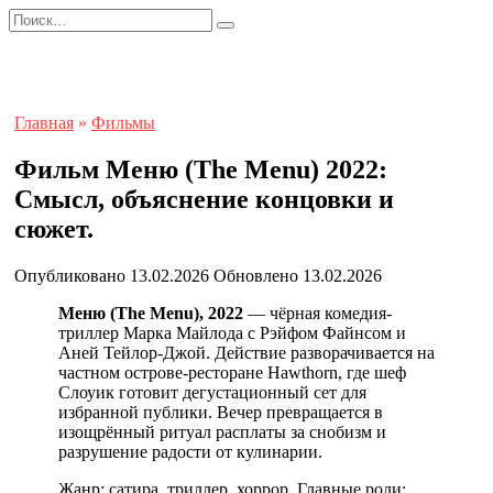
Перейти
Search
к
for:
содержанию
Главная
»
Фильмы
Фильм Меню (The Menu) 2022:
Смысл, объяснение концовки и
сюжет.
Опубликовано
13.02.2026
Обновлено
13.02.2026
Меню (The Menu), 2022
— чёрная комедия-
триллер Марка Майлода с Рэйфом Файнсом и
Аней Тейлор-Джой. Действие разворачивается на
частном острове-ресторане Hawthorn, где шеф
Слоуик готовит дегустационный сет для
избранной публики. Вечер превращается в
изощрённый ритуал расплаты за снобизм и
разрушение радости от кулинарии.
Жанр: сатира, триллер, хоррор. Главные роли: