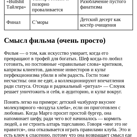
«Bullshit
Разоблачение пустого
позорно
Тайлера»
фанатизма
проваливается
Детский десерт как
Финал
С’моры
костёр очищения
Смысл фильма (очень просто)
Фильм — о том, как искусство умирает, когда его
превращают в трофей для богатых. Шеф когда-то любил
готовить, но постоянные «правильные слова» критиков,
капризы клиентов, давление инвесторов и культ
перфекционизма убили в нём радость. Гости тоже
несчастны: они не едят, а коллекционируют впечатления
ради статуса. Отсюда и радикальный «ритуал» — Слоуик
решает уничтожить и себя, и аудиторию, и культ вокруг.
Понять легко на примере: детский
чизбургер
вкуснее
молекулярного «воздуха хлеба», если он приготовлен с
любовью. Когда Марго просит простой бургер, она
напоминает шефу, ради чего всё начиналось — кормить
людей, а не строить алтарь тщеславию. Говоря «мне это не
нравится», она отказывается играть правилами клуба. Это и
есть ключ к спасению, потому что она возвращает смысл еде