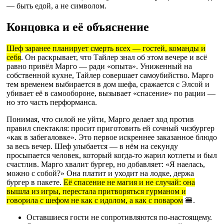
— быть едой, а не символом.
Концовка и её объяснение
Шеф заранее планирует смерть всех — гостей, команды и
себя
. Он раскрывает, что Тайлер знал об этом вечере и всё
равно привёл Марго — ради «опыта». Униженный на
собственной кухне, Тайлер совершает самоубийство. Марго
тем временем выбирается в дом шефа, сражается с Элсой и
убивает её в самообороне, вызывает «спасение» по рации —
но это часть перформанса.
Понимая, что силой не уйти, Марго делает ход против
правил спектакля: просит приготовить ей сочный чизбургер
«как в забегаловке». Это первое искреннее заказанное блюдо
за весь вечер. Шеф улыбается — в нём на секунду
просыпается человек, который когда-то жарил котлеты и был
счастлив. Марго хвалит бургер, но добавляет: «Я наелась,
можно с собой?» Она платит и уходит на лодке, держа
бургер в пакете.
Её спасение не магия и не случай: она
вышла из игры, перестала притворяться гурманом и
говорила с шефом не как с идолом, а как с поваром
🍔.
Оставшиеся гости не сопротивляются по-настоящему.