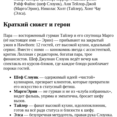
Рэйф Файнс (шеф Слоуик), Аня Тейлор-Джой
(Марго/Эрин), Николас Холт (Тайлер), Хонг Чау
(Элса).
Краткий сюжет и герои
Пара — восторженный гурман Тайлер и его спутница Марго
(её настоящее имя — Эрин) — прибывают на закрытый
ужин в Hawthorn: 12 гостей, сет высокой кухни, идеальный
сервис. Вместе с ними — кинокомик-звезда с ассистенткой,
критик Лиллиан с редактором, богатая пара, трое
финансистов. Шеф Джулиан Слоуик ведёт вечер как
спектакль из курсов-блоков, где каждое блюдо разоблачает
пороки гостей.
Шеф Слоуик
— одержимый идеей «чистой»
кулинарии, презирает клиентов, которые превратили
его искусство в статусный фетиш.
Марго/Эрин
— не гурман и не из «клуба избранных»,
видит фальшь, упряма и эмпатична, бросает шефу
вызов.
Тайлер
— фанат высокой кухни, идолопоклонник,
готов на всё ради статуса и близости к шефу.
Элса
— безупречная метрдотель, правая рука Слоуика.