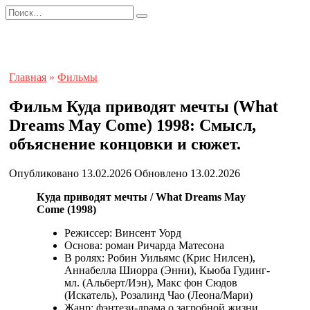
Перейти
Search
к
for:
содержанию
Главная
»
Фильмы
Фильм Куда приводят мечты (What
Dreams May Come) 1998: Смысл,
объяснение концовки и сюжет.
Опубликовано
13.02.2026
Обновлено
13.02.2026
Куда приводят мечты / What Dreams May
Come (1998)
Режиссер: Винсент Уорд
Основа: роман Ричарда Матесона
В ролях: Робин Уильямс (Крис Нилсен),
Аннабелла Шиорра (Энни), Кьюба Гудинг-
мл. (Альберт/Иэн), Макс фон Сюдов
(Искатель), Розалинд Чао (Леона/Мари)
Жанр: фэнтези-драма о загробной жизни,