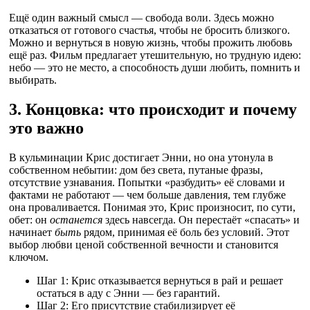
Ещё один важный смысл — свобода воли. Здесь можно
отказаться от готового счастья, чтобы не бросить близкого.
Можно и вернуться в новую жизнь, чтобы прожить любовь
ещё раз. Фильм предлагает утешительную, но трудную идею:
небо — это не место, а способность души любить, помнить и
выбирать.
3. Концовка: что происходит и почему
это важно
В кульминации Крис достигает Энни, но она утонула в
собственном небытии: дом без света, путаные фразы,
отсутствие узнавания. Попытки «разбудить» её словами и
фактами не работают — чем больше давления, тем глубже
она проваливается. Понимая это, Крис произносит, по сути,
обет: он
останется
здесь навсегда. Он перестаёт «спасать» и
начинает
быть
рядом, принимая её боль без условий. Этот
выбор любви ценой собственной вечности и становится
ключом.
Шаг 1: Крис отказывается вернуться в рай и решает
остаться в аду с Энни — без гарантий.
Шаг 2: Его присутствие стабилизирует её