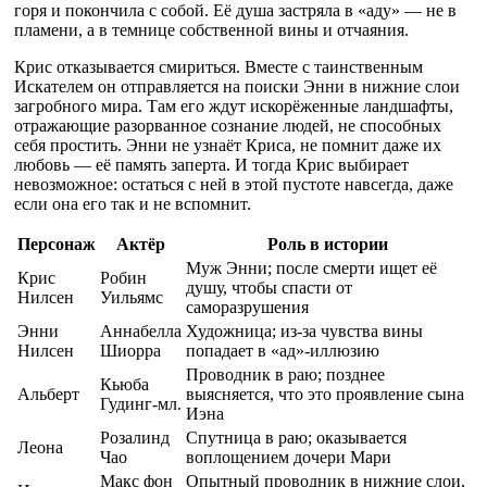
горя и покончила с собой. Её душа застряла в «аду» — не в
пламени, а в темнице собственной вины и отчаяния.
Крис отказывается смириться. Вместе с таинственным
Искателем он отправляется на поиски Энни в нижние слои
загробного мира. Там его ждут искорёженные ландшафты,
отражающие разорванное сознание людей, не способных
себя простить. Энни не узнаёт Криса, не помнит даже их
любовь — её память заперта. И тогда Крис выбирает
невозможное: остаться с ней в этой пустоте навсегда, даже
если она его так и не вспомнит.
Персонаж
Актёр
Роль в истории
Муж Энни; после смерти ищет её
Крис
Робин
душу, чтобы спасти от
Нилсен
Уильямс
саморазрушения
Энни
Аннабелла
Художница; из‑за чувства вины
Нилсен
Шиорра
попадает в «ад»-иллюзию
Проводник в раю; позднее
Кьюба
Альберт
выясняется, что это проявление сына
Гудинг-мл.
Иэна
Розалинд
Спутница в раю; оказывается
Леона
Чао
воплощением дочери Мари
Макс фон
Опытный проводник в нижние слои,