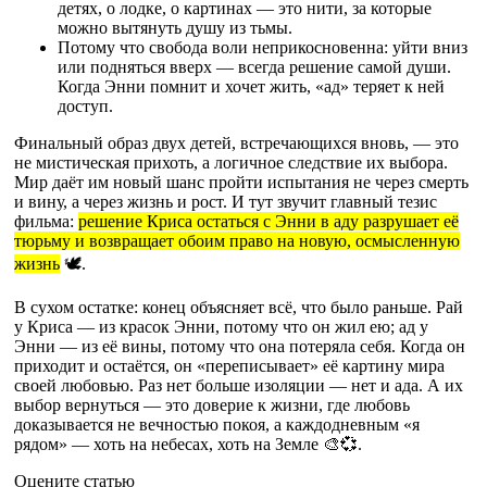
детях, о лодке, о картинах — это нити, за которые
можно вытянуть душу из тьмы.
Потому что свобода воли неприкосновенна: уйти вниз
или подняться вверх — всегда решение самой души.
Когда Энни помнит и хочет жить, «ад» теряет к ней
доступ.
Финальный образ двух детей, встречающихся вновь, — это
не мистическая прихоть, а логичное следствие их выбора.
Мир даёт им новый шанс пройти испытания не через смерть
и вину, а через жизнь и рост. И тут звучит главный тезис
фильма:
решение Криса остаться с Энни в аду разрушает её
тюрьму и возвращает обоим право на новую, осмысленную
жизнь
🕊️.
В сухом остатке: конец объясняет всё, что было раньше. Рай
у Криса — из красок Энни, потому что он жил ею; ад у
Энни — из её вины, потому что она потеряла себя. Когда он
приходит и остаётся, он «переписывает» её картину мира
своей любовью. Раз нет больше изоляции — нет и ада. А их
выбор вернуться — это доверие к жизни, где любовь
доказывается не вечностью покоя, а каждодневным «я
рядом» — хоть на небесах, хоть на Земле 🎨💞.
Оцените статью