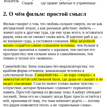
Искатель
Сюдов
где правят забытые и утраченные
2. О чём фильм: простой смысл
Фильм говорит о том, что любовь сильнее смерти, но не как
абстрактный лозунг, а как реальное действие: любить —
значит идти к другому туда, где ему хуже всего, и оставаться
рядом, пока он не сможет снова жить. В картине рай и ад —
не внешние суды, а состояния сознания.
Мир загробной
жизни создаётся самим сознанием человека
: чем больше в
человеке принятия и памяти о хорошем, тем светлее его
пространство; чем сильнее вина и самообвинение, тем
темнее и теснее его «комната».
Самоубийство Энни показано без морализаторства: это
крайняя форма отчаяния, замыкающая человека в
собственной боли.
Самоубийство — не кара «сверху», а
замкнутая петля собственной боли, где душа не слышит и не
видит спасающее
. Спасти может только живое чувство —
сочувствие, которое буквально «сшивает» порванную
память. Простой пример из фильма: пока Альберт убеждает
логикой, Энни его не слышит; когда Крис просто остаётся с
ней, принимая её тьму, эта тьма начинает редеть — потому
что рядом появляется тепло, а не «правильные слова».