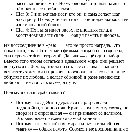
рассыпавшийся мир. Не «уговоры», а тёплая память о
нём начинает пробиваться.
Шаг 3: Энни вспоминает, кто он, и сама делает шаг
навстречу. Их «ад» теряет силу — он поддерживался её
изолированной болью.
Шаг 4: Их вытягивает вверх не внешняя сила, а
восстановившаяся связь — общая память и любовь.
Их воссоединение в «раю» — это не просто награда. Это
показ того, как работает мир фильма: когда боль разделена,
она перестаёт быть тюрьмой. Дальше — ещё один выбор.
Вместо того чтобы остаться в идеальном мире, они решают
вернуться на Землю, чтобы начать всё сначала — заново
встретиться детьми и прожить новую жизнь. Этот финал не
обнуляет их любовь, а делает её живой и развивающейся:
любовь — не статуя в музее, а путь.
Почему их план срабатывает?
Потому что ад Энни держался на разрыве: «я
недостойна, я виновата». Крис разрушает эту связку, не
споря и не оправдывая — он принимает её целиком.
Это выключает механизм самообвинения.
Потому что в устройстве мира фильма сильнейшая
«магия» — общая память. Совместные воспоминания о