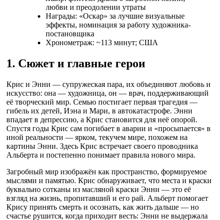
любви и преодолении утраты
Награды: «Оскар» за лучшие визуальные
эффекты, номинация за работу художника-
постановщика
Хронометраж: ~113 минут; США
1. Сюжет и главные герои
Крис и Энни — супружеская пара, их объединяют любовь и
искусство: она — художница, он — врач, поддерживающий
её творческий мир. Семью постигает первая трагедия —
гибель их детей, Иэна и Мари, в автокатастрофе. Энни
впадает в депрессию, а Крис становится для неё опорой.
Спустя годы Крис сам погибает в аварии и «просыпается» в
иной реальности — ярком, текучем мире, похожем на
картины Энни. Здесь Крис встречает своего проводника
Альберта и постепенно понимает правила нового мира.
Загробный мир изображён как пространство, формируемое
мыслями и памятью. Крис обнаруживает, что места и краски
буквально сотканы из масляной краски Энни — это её
взгляд на жизнь, пропитавший и его рай. Альберт помогает
Крису принять смерть и осознать, как жить дальше — но
счастье рушится, когда приходит весть: Энни не выдержала