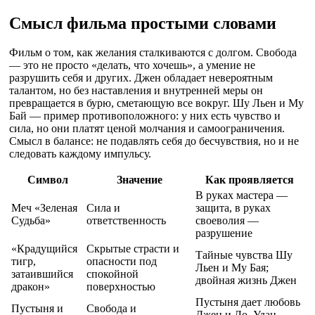
Смысл фильма простыми словами
Фильм о том, как желания сталкиваются с долгом. Свобода
— это не просто «делать, что хочешь», а умение не
разрушить себя и других. Джен обладает невероятным
талантом, но без наставления и внутренней меры он
превращается в бурю, сметающую все вокруг. Шу Льен и Му
Бай — пример противоположного: у них есть чувство и
сила, но они платят ценой молчания и самоограничения.
Смысл в балансе: не подавлять себя до бесчувствия, но и не
следовать каждому импульсу.
Символ
Значение
Как проявляется
В руках мастера —
Меч «Зеленая
Сила и
защита, в руках
Судьба»
ответственность
своеволия —
разрушение
«Крадущийся
Скрытые страсти и
Тайные чувства Шу
тигр,
опасности под
Льен и Му Бая;
затаившийся
спокойной
двойная жизнь Джен
дракон»
поверхностью
Пустыня дает любовь
Пустыня и
Свобода и
Джен и Ло, Удан —