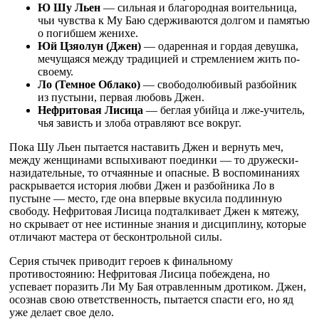
Ю Шу Льен
— сильная и благородная воительница,
чьи чувства к Му Баю сдерживаются долгом и памятью
о погибшем женихе.
Юй Цзяолун (Джен)
— одаренная и гордая девушка,
мечущаяся между традицией и стремлением жить по-
своему.
Ло (Темное Облако)
— свободолюбивый разбойник
из пустыни, первая любовь Джен.
Нефритовая Лисица
— беглая убийца и лже-учитель,
чья зависть и злоба отравляют все вокруг.
Пока Шу Льен пытается наставить Джен и вернуть меч,
между женщинами вспыхивают поединки — то дружески-
назидательные, то отчаянные и опасные. В воспоминаниях
раскрывается история любви Джен и разбойника Ло в
пустыне — место, где она впервые вкусила подлинную
свободу. Нефритовая Лисица подталкивает Джен к мятежу,
но скрывает от нее истинные знания и дисциплину, которые
отличают мастера от бесконтрольной силы.
Серия стычек приводит героев к финальному
противостоянию: Нефритовая Лисица побеждена, но
успевает поразить Ли Му Бая отравленным дротиком. Джен,
осознав свою ответственность, пытается спасти его, но яд
уже делает свое дело.