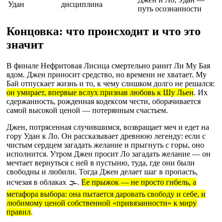
Удан
дисциплина
путь осознанности
Концовка: что происходит и что это
значит
В финале Нефритовая Лисица смертельно ранит Ли Му Бая
ядом. Джен приносит средство, но времени не хватает. Му
Бай отпускает жизнь и то, к чему слишком долго не решался:
он умирает, впервые вслух признав любовь к Шу Льен
. Их
сдержанность, рожденная кодексом чести, оборачивается
самой высокой ценой — потерянным счастьем.
Джен, потрясенная случившимся, возвращает меч и едет на
гору Удан к Ло. Он рассказывает древнюю легенду: если с
чистым сердцем загадать желание и прыгнуть с горы, оно
исполнится. Утром Джен просит Ло загадать желание — он
мечтает вернуться с ней в пустыню, туда, где они были
свободны и любили. Тогда Джен делает шаг в пропасть,
исчезая в облаках 🌫️.
Ее прыжок — не просто гибель, а
метафора выбора: она пытается даровать свободу и себе, и
любимому ценой собственной «привязанности» к миру
правил
.