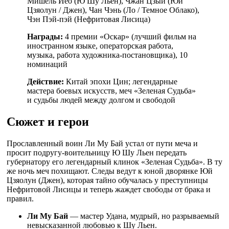
Мишель Йео (Ю Шу Льен), Чжан Цзыи (Юй
Цзяолун / Джен), Чан Чэнь (Ло / Темное Облако),
Чэн Пэй-пэй (Нефритовая Лисица)
Награды:
4 премии «Оскар» (лучший фильм на
иностранном языке, операторская работа,
музыка, работа художника-постановщика), 10
номинаций
Действие:
Китай эпохи Цин; легендарные
мастера боевых искусств, меч «Зеленая Судьба»
и судьбы людей между долгом и свободой
Сюжет и герои
Прославленный воин Ли Му Бай устал от пути меча и
просит подругу-воительницу Ю Шу Льен передать
губернатору его легендарный клинок «Зеленая Судьба». В ту
же ночь меч похищают. Следы ведут к юной дворянке Юй
Цзяолун (Джен), которая тайно обучалась у преступницы
Нефритовой Лисицы и теперь жаждет свободы от брака и
правил.
Ли Му Бай
— мастер Удана, мудрый, но разрываемый
невысказанной любовью к Шу Льен.