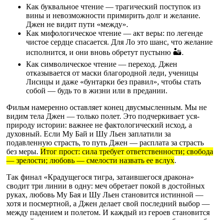
Как буквальное чтение — трагический поступок из
вины и невозможности примирить долг и желание.
Джен не видит пути «между».
Как мифологическое чтение — акт веры: по легенде
чистое сердце спасается. Для Ло это шанс, что желание
исполнится, и они вновь обретут пустыню 🏜️.
Как символическое чтение — переход. Джен
отказывается от маски благородной леди, ученицы
Лисицы и даже «бунтарки без правил», чтобы стать
собой — будь то в жизни или в предании.
Фильм намеренно оставляет конец двусмысленным. Мы не
видим тела Джен — только полет. Это подчеркивает уся-
природу истории: важнее не фактологический исход, а
духовный. Если Му Бай и Шу Льен заплатили за
подавленную страсть, то путь Джен — расплата за страсть
без меры.
Итог прост: сила требует ответственности; свобода
— зрелости; любовь — смелости назвать ее вслух
.
Так финал «Крадущегося тигра, затаившегося дракона»
сводит три линии в одну: меч обретает покой в достойных
руках, любовь Му Бая и Шу Льен становится истинной —
хотя и посмертной, а Джен делает свой последний выбор —
между падением и полетом. И каждый из героев становится