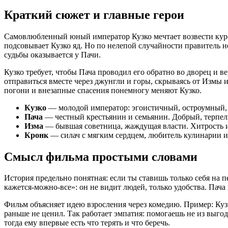
Краткий сюжет и главные герои
Самовлюбленный юный император Кузко мечтает возвести куро
подсовывает Кузко яд. Но по нелепой случайности правитель н
судьбы оказывается у Пачи.
Кузко требует, чтобы Пача проводил его обратно во дворец и 
отправиться вместе через джунгли и горы, скрываясь от Измы 
погони и внезапные спасения понемногу меняют Кузко.
Кузко
— молодой император: эгоистичный, остроумный, 
Пача
— честный крестьянин и семьянин. Добрый, терпелив
Изма
— бывшая советница, жаждущая власти. Хитрость и
Кронк
— силач с мягким сердцем, любитель кулинарии и 
Смысл фильма простыми словами
История предельно понятная: если ты ставишь только себя на п
кажется-можно-все»: он не видит людей, только удобства. Пач
Фильм объясняет идею взросления через комедию. Пример: Кузко
раньше не ценил. Так работает эмпатия: помогаешь не из выго
тогда ему впервые есть что терять и что беречь.