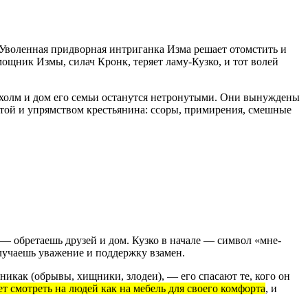
Уволенная придворная интриганка Изма решает отомстить и
ощник Измы, силач Кронк, теряет ламу-Кузко, и тот волей
то холм и дом его семьи останутся нетронутыми. Они вынуждены
отой и упрямством крестьянина: ссоры, примирения, смешные
я — обретаешь друзей и дом. Кузко в начале — символ «мне-
олучаешь уважение и поддержку взамен.
никак (обрывы, хищники, злодеи), — его спасают те, кого он
т смотреть на людей как на мебель для своего комфорта
, и