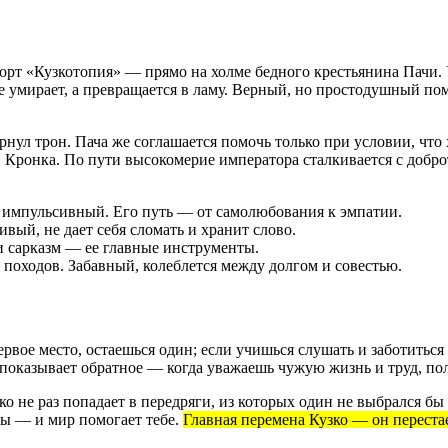
рт «Кузкотопия» — прямо на холме бедного крестьянина Пачи. 
е умирает, а превращается в ламу. Верный, но простодушный пом
вернул трон. Пача же соглашается помочь только при условии, ч
и Кронка. По пути высокомерие императора сталкивается с добр
импульсивный. Его путь — от самолюбования к эмпатии.
ый, не дает себя сломать и хранит слово.
 сарказм — ее главные инструменты.
походов. Забавный, колеблется между долгом и совестью.
ервое место, остаешься один; если учишься слушать и заботитьс
а показывает обратное — когда уважаешь чужую жизнь и труд, п
 не раз попадает в передряги, из которых один не выбрался бы 
ды — и мир помогает тебе.
Главная перемена Кузко — он перестае