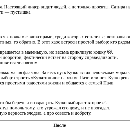
ия. Настоящий лидер видит людей, а не только проекты. Сатира н
сти — пустышка.
ся к полкам с эликсирами, среди которых есть зелье, возвращаю
тных, то обратно. В этот хаос встроен простой выбор: кто рядом
евращается в маленькую, но весьма крикливую кошку 🐱.
 добротой, фактически встает на сторону справедливости.
новится человеком.
олько магия флакона. За весь путь Кузко «стал человеком» мор
бор: строить «Кузкотопию» на холме Пачи или нет. Кузко реш
ся простыми радостями жизни и общается с семьей Пачи.
тобы беречь и возвращать. Кузко выбирает второе ✅.
нул помочь тому, кто угрожал его дому, и не прогадал.
ую верность злодею, а про совесть и доброту.
После