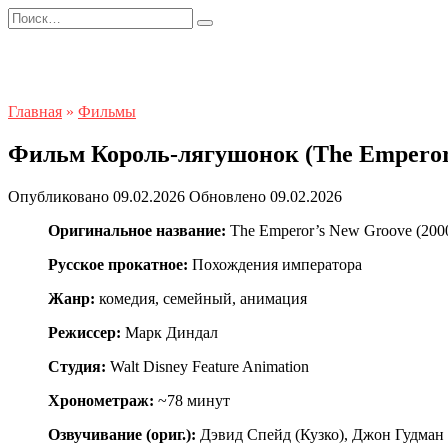
Перейти
Search
к
for:
содержанию
Главная
»
Фильмы
Фильм Король-лягушонок (The Emperor’
Опубликовано
09.02.2026
Обновлено
09.02.2026
Оригинальное название:
The Emperor’s New Groove (200
Русское прокатное:
Похождения императора
Жанр:
комедия, семейный, анимация
Режиссер:
Марк Диндал
Студия:
Walt Disney Feature Animation
Хронометраж:
~78 минут
Озвучивание (ориг.):
Дэвид Спейд (Кузко), Джон Гудман 