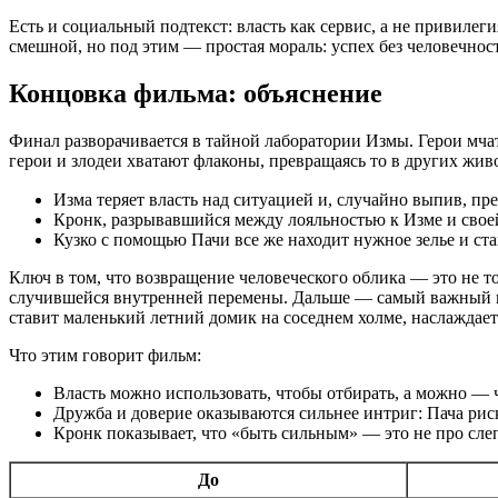
Есть и социальный подтекст: власть как сервис, а не привилег
смешной, но под этим — простая мораль: успех без человечно
Концовка фильма: объяснение
Финал разворачивается в тайной лаборатории Измы. Герои мчат
герои и злодеи хватают флаконы, превращаясь то в других живо
Изма теряет власть над ситуацией и, случайно выпив, пр
Кронк, разрывавшийся между лояльностью к Изме и своей
Кузко с помощью Пачи все же находит нужное зелье и ста
Ключ в том, что возвращение человеческого облика — это не т
случившейся внутренней перемены. Дальше — самый важный вы
ставит маленький летний домик на соседнем холме, наслаждает
Что этим говорит фильм:
Власть можно использовать, чтобы отбирать, а можно — ч
Дружба и доверие оказываются сильнее интриг: Пача риск
Кронк показывает, что «быть сильным» — это не про слеп
До