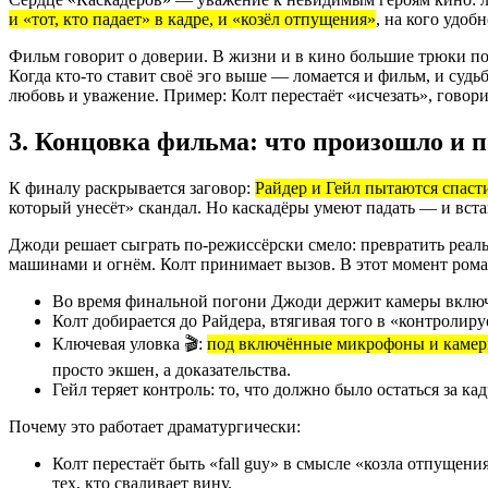
и «тот, кто падает» в кадре, и «козёл отпущения»
, на кого удоб
Фильм говорит о доверии. В жизни и в кино большие трюки пол
Когда кто-то ставит своё эго выше — ломается и фильм, и судь
любовь и уважение. Пример: Колт перестаёт «исчезать», говор
3. Концовка фильма: что произошло и п
К финалу раскрывается заговор:
Райдер и Гейл пытаются спасти
который унесёт» скандал. Но каскадёры умеют падать — и вста
Джоди решает сыграть по-режиссёрски смело: превратить реал
машинами и огнём. Колт принимает вызов. В этот момент рома
Во время финальной погони Джоди держит камеры вклю
Колт добирается до Райдера, втягивая того в «контролиру
Ключевая уловка 🎬:
под включённые микрофоны и камеры
просто экшен, а доказательства.
Гейл теряет контроль: то, что должно было остаться за к
Почему это работает драматургически:
Колт перестаёт быть «fall guy» в смысле «козла отпущен
тех, кто сваливает вину.