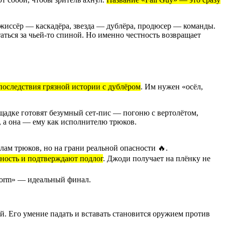
ежиссёр — каскадёра, звезда — дублёра, продюсер — команды.
аться за чьей-то спиной. Но именно честность возвращает
 последствия грязной истории с дублёром
. Им нужен «осёл,
щадке готовят безумный сет-пис — погоню с вертолётом,
, а она — ему как исполнителю трюков.
илам трюков, но на грани реальной опасности 🔥.
ность и подтверждают подлог
. Джоди получает на плёнку не
lstorm» — идеальный финал.
ий. Его умение падать и вставать становится оружием против