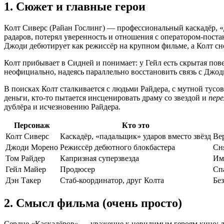
1. Сюжет и главные герои
Колт Сиверс (Райан Гослинг) — профессиональный каскадёр, «
радаров, потерял уверенность и отношения с оператором-пост
Джоди дебютирует как режиссёр на крупном фильме, а Колт с
Колт прибывает в Сидней и понимает: у Гейл есть скрытая пов
неофициально, надеясь параллельно восстановить связь с Джо
В поисках Колт сталкивается с людьми Райдера, с мутной тусо
деньги, кто-то пытается инсценировать драму со звездой и
пер
дублёра и исчезновению Райдера.
Персонаж
Кто это
Колт Сиверс
Каскадёр, «падальщик» ударов вместо звёзд
Ве
Джоди Морено
Режиссёр дебютного блокбастера
Сн
Том Райдер
Капризная суперзвезда
Им
Гейл Майер
Продюсер
Спа
Дэн Такер
Стаб-координатор, друг Колта
Бе
2. Смысл фильма (очень просто)
Сердце «Каскадёров» — уважение к невидимым героям кино: лю