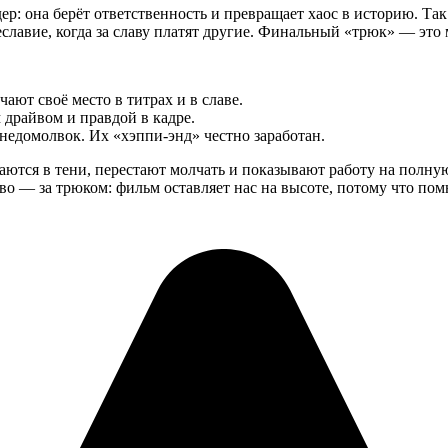
ер: она берёт ответственность и превращает хаос в историю. Так
еславие, когда за славу платят другие. Финальный «трюк» — это
ают своё место в титрах и в славе.
драйвом и правдой в кадре.
 недомолвок. Их «хэппи-энд» честно заработан.
таются в тени, перестают молчать и показывают работу на полн
ово — за трюком: фильм оставляет нас на высоте, потому что по