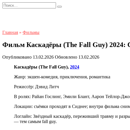
Перейти
Search
к
for:
содержанию
Главная
»
Фильмы
Фильм Каскадёры (The Fall Guy) 2024: 
Опубликовано
13.02.2026
Обновлено
13.02.2026
Каскадёры (The Fall Guy),
2024
Жанр: экшен-комедия, приключения, романтика
Режиссёр: Дэвид Литч
В ролях: Райан Гослинг, Эмили Блант, Аарон Тейлор-Дж
Локации: съёмки проходят в Сиднее; внутри фильма сним
Логлайн: Звёздный каскадёр, переживший травму и разры
— тем самым fall guy.