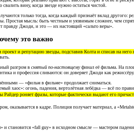
но свалить вину, когда звезде нужно остаться чистой.
учаются только тогда, когда каждый признаёт вклад другого: р
бы. Простая мысль: быть честным и уязвимым сложнее, чем спрят
ит правду Джоди, и это — их настоящий «сальто веры».
очему это важно
 проект и репутацию звезды, подставив Колта и списав на него
вать.
ьный разгром в
снятый по-настоящему
финал её фильма. На пло
нтика и профессия сливаются: он доверяет Джоди как режиссёру
чёнными — «фильм в фильме» продолжает сниматься.
емый хаос»: огонь, падения, вертолётная лебёдка — всё по прав
 Райдер роняет фразы, которые фактически выдают его причаст
адром, оказывается в кадре. Полиция получает материал, а «Meta
ия» и становится «fall guy» в исходном смысле — мастером паден