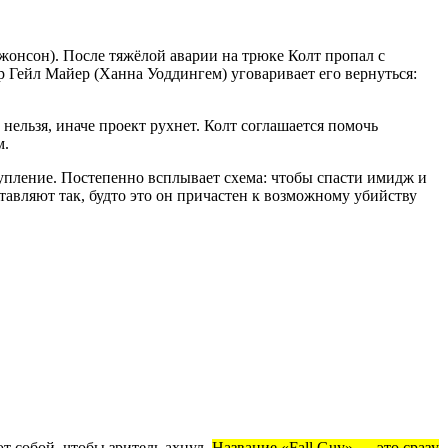
онсон). После тяжёлой аварии на трюке Колт пропал с
 Гейл Майер (Ханна Уоддингем) уговаривает его вернуться:
нельзя, иначе проект рухнет. Колт соглашается помочь
м.
тупление. Постепенно всплывает схема: чтобы спасти имидж и
тавляют так, будто это он причастен к возможному убийству
т собой, чтобы зритель ахнул.
Название «Fall Guy» — это сразу