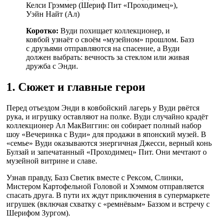
Келси Грэммер (Шериф Пит «Проходимец»),
Уэйн Найт (Ал)
Коротко:
Вуди похищает коллекционер, и
ковбой узнаёт о своём «музейном» прошлом. Базз
с друзьями отправляются на спасение, а Вуди
должен выбрать: вечность за стеклом или живая
дружба с Энди.
1. Сюжет и главные герои
Перед отъездом Энди в ковбойский лагерь у Вуди рвётся
рука, и игрушку оставляют на полке. Вуди случайно крадёт
коллекционер Ал МакВиггин: он собирает полный набор
шоу «Вечеринка с Вуди» для продажи в японский музей. В
«семье» Вуди оказываются энергичная Джесси, верный конь
Булзай и запечатанный «Проходимец» Пит. Они мечтают о
музейной витрине и славе.
Узнав правду, Базз Светик вместе с Рексом, Слинки,
Мистером Картофельной Головой и Хэммом отправляется
спасать друга. В пути их ждут приключения в супермаркете
игрушек (включая схватку с «ремнёвым» Баззом и встречу с
Шерифом Зургом).