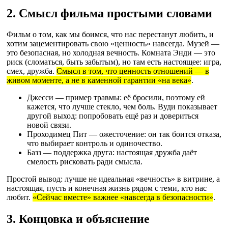
2. Смысл фильма простыми словами
Фильм о том, как мы боимся, что нас перестанут любить, и
хотим зацементировать свою «ценность» навсегда. Музей —
это безопасная, но холодная вечность. Комната Энди — это
риск (сломаться, быть забытым), но там есть настоящее: игра,
смех, дружба.
Смысл в том, что ценность отношений — в
живом моменте, а не в каменной гарантии «на века»
.
Джесси — пример травмы: её бросили, поэтому ей
кажется, что лучше стекло, чем боль. Вуди показывает
другой выход: попробовать ещё раз и довериться
новой связи.
Проходимец Пит — ожесточение: он так боится отказа,
что выбирает контроль и одиночество.
Базз — поддержка друга: настоящая дружба даёт
смелость рисковать ради смысла.
Простой вывод: лучше не идеальная «вечность» в витрине, а
настоящая, пусть и конечная жизнь рядом с теми, кто нас
любит.
«Сейчас вместе» важнее «навсегда в безопасности»
.
3. Концовка и объяснение