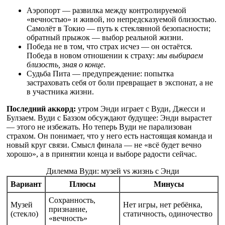
Аэропорт — развилка между контролируемой
«вечностью» и живой, но непредсказуемой близостью.
Самолёт в Токио — путь к стеклянной безопасности;
обратный прыжок — выбор реальной жизни.
Победа не в том, что страх исчез — он остаётся.
Победа в новом отношении к страху:
мы выбираем
близость, зная о конце
.
Судьба Пита — предупреждение: попытка
застраховать себя от боли превращает в экспонат, а не
в участника жизни.
Последний аккорд:
утром Энди играет с Вуди, Джесси и
Булзаем. Вуди с Баззом обсуждают будущее: Энди вырастет
— этого не избежать. Но теперь Вуди не парализован
страхом. Он понимает, что у него есть настоящая команда и
новый круг связи. Смысл финала — не «всё будет вечно
хорошо», а в принятии конца и выборе радости сейчас.
Дилемма Вуди: музей vs жизнь с Энди
Вариант
Плюсы
Минусы
Сохранность,
Музей
Нет игры, нет ребёнка,
признание,
(стекло)
статичность, одиночество
«вечность»