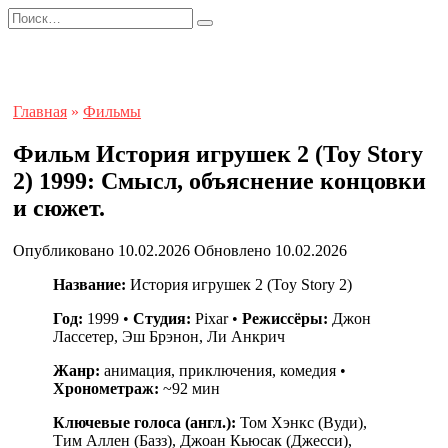
Перейти
Search
к
for:
содержанию
Главная
»
Фильмы
Фильм История игрушек 2 (Toy Story
2) 1999: Смысл, объяснение концовки
и сюжет.
Опубликовано
10.02.2026
Обновлено
10.02.2026
Название:
История игрушек 2 (Toy Story 2)
Год:
1999 •
Студия:
Pixar •
Режиссёры:
Джон
Лассетер, Эш Брэнон, Ли Анкрич
Жанр:
анимация, приключения, комедия •
Хронометраж:
~92 мин
Ключевые голоса (англ.):
Том Хэнкс (Вуди),
Тим Аллен (Базз), Джоан Кьюсак (Джесси),