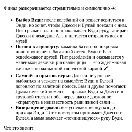
Финал разворачивается стремительно и символично ✈️:
Выбор Вуди:
после колебаний он решает вернуться к
Энди, но хочет, чтобы Джесси и Булзай поехали с ним.
Пит срывает план: он прокалывает Вуди руку, запирает
Джесси в чемодане Ала и пытается отправить всех в
музей.
Погоня в аэропорту:
команда Базза под покровом
ночи проникает в багажный отсек. Вуди и Базз
освобождают друзей, Пит разоблачён и оказывается у
маленькой девочки-рисовальщицы — его ждёт «новая
жизнь» с неожиданной творческой кармой 🖍️.
Самолёт и прыжок веры:
Джесси не успевает
выбраться и уезжает на самолёте; Вуди и Булзай
догоняют по взлётной полосе, Базз и друзья помогают.
Драматический момент — прыжок Вуди за Джесси в
грузовой отсек и побег через шасси: дословное
«спрыгнуть в неизвестность ради живой связи».
Возвращение домой:
все успевают вернуться до
прихода Энди. Тот с восторгом принимает Джесси и
Булзая, а мама замечает «починившуюся» руку Вуди.
Что это значит: