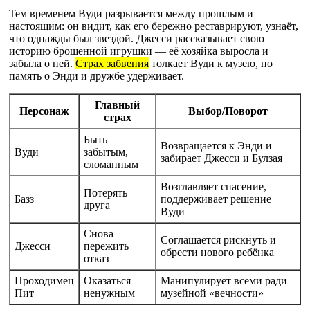
Тем временем Вуди разрывается между прошлым и
настоящим: он видит, как его бережно реставрируют, узнаёт,
что однажды был звездой. Джесси рассказывает свою
историю брошенной игрушки — её хозяйка выросла и
забыла о ней.
Страх забвения
толкает Вуди к музею, но
память о Энди и дружбе удерживает.
Главный
Персонаж
Выбор/Поворот
страх
Быть
Возвращается к Энди и
Вуди
забытым,
забирает Джесси и Булзая
сломанным
Возглавляет спасение,
Потерять
Базз
поддерживает решение
друга
Вуди
Снова
Соглашается рискнуть и
Джесси
пережить
обрести нового ребёнка
отказ
Проходимец
Оказаться
Манипулирует всеми ради
Пит
ненужным
музейной «вечности»