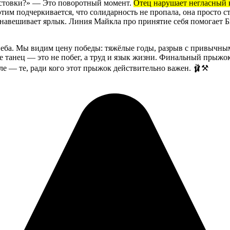
абастовки?» — Это поворотный момент.
Отец нарушает негласный 
тим подчеркивается, что солидарность не пропала, она просто с
авешивает ярлык. Линия Майкла про принятие себя помогает Бил
 неба. Мы видим цену победы: тяжёлые годы, разрыв с привычны
е танец — это не побег, а труд и язык жизни. Финальный прыжок
але — те, ради кого этот прыжок действительно важен. 🩰⚒️