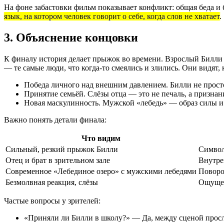
На фоне забастовки фильм показывает конфликт: общая беда и 
язык, на котором человек говорит о себе, когда слов не хватает
.
3. Объяснение концовки
К финалу история делает прыжок во времени. Взрослый Билли в
— те самые люди, что когда-то смеялись и злились. Они видят, 
Победа личного над внешним давлением. Билли не прост
Принятие семьёй. Слёзы отца — это не печаль, а признан
Новая маскулинность. Мужской «лебедь» — образ силы 
Важно понять детали финала:
Что видим
Сильный, резкий прыжок Билли
Символ
Отец и брат в зрительном зале
Внутре
Современное «Лебединое озеро» с мужскими лебедями
Поворо
Безмолвная реакция, слёзы
Ощущен
Частые вопросы у зрителей:
«Приняли ли Билли в школу?» — Да, между сценой просл