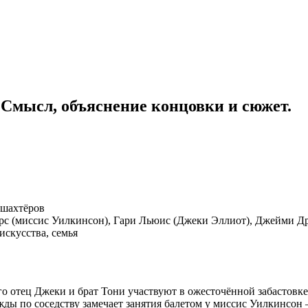
: Смысл, объяснение концовки и сюжет.
 шахтёров
рс (миссис Уилкинсон), Гари Льюис (Джеки Эллиот), Джейми Др
искусства, семья
 отец Джеки и брат Тони участвуют в ожесточённой забастовке: в
ды по соседству замечает занятия балетом у миссис Уилкинсон —