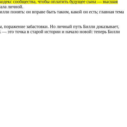
кодекс сообщества, чтобы оплатить будущее сына — высшая
тала личной.
ли понять: он вправе быть таким, какой он есть; главная тема
м, поражение забастовки. Но личный путь Билли доказывает,
 — это точка в старой истории и начало новой: теперь Билли