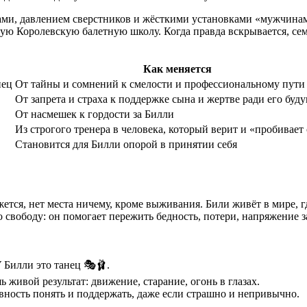
ками, давлением сверстников и жёсткими установками «мужчина
 Королевскую балетную школу. Когда правда вскрывается, семья
Как меняется
нец
От тайны и сомнений к смелости и профессиональному пути
От запрета и страха к поддержке сына и жертве ради его буд
От насмешек к гордости за Билли
Из строгого тренера в человека, который верит и «пробивает
Становится для Билли опорой в принятии себя
ажется, нет места ничему, кроме выживания. Били живёт в мире, 
 свободу: он помогает пережить бедность, потери, напряжение з
 Билли это танец 🎭🩰.
 живой результат: движение, старание, огонь в глазах.
товность понять и поддержать, даже если страшно и непривычно.