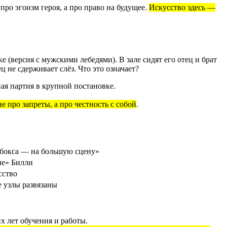
про эгоизм героя, а про право на будущее.
Искусство здесь —
(версия с мужскими лебедями). В зале сидят его отец и брат
ц не сдерживает слёз. Что это означает?
ая партия в крупной постановке.
 про запреты, а про честность с собой
.
 бокса — на большую сцену»
не» Билли
сство
е узлы развязаны
 лет обучения и работы.