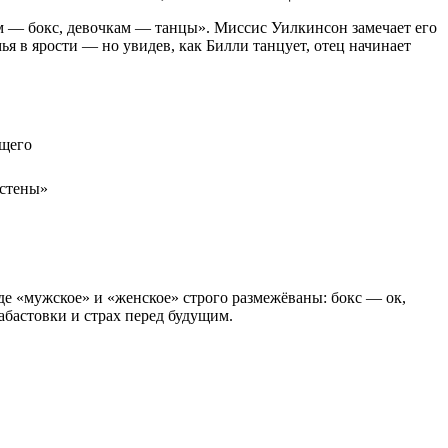
м — бокс, девочкам — танцы». Миссис Уилкинсон замечает его
 в ярости — но увидев, как Билли танцует, отец начинает
ущего
 стены»
где «мужское» и «женское» строго размежёваны: бокс — ок,
абастовки и страх перед будущим.