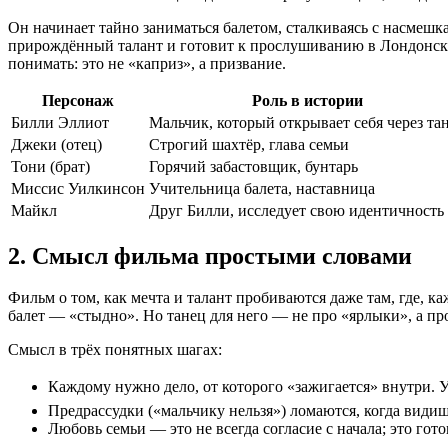
Он начинает тайно заниматься балетом, сталкиваясь с насмеш
прирождённый талант и готовит к прослушиванию в Лондонскую
понимать: это не «каприз», а призвание.
Персонаж
Роль в истории
Билли Эллиот
Мальчик, который открывает себя через та
Джеки (отец)
Строгий шахтёр, глава семьи
Тони (брат)
Горячий забастовщик, бунтарь
Миссис Уилкинсон
Учительница балета, наставница
Майкл
Друг Билли, исследует свою идентичность
2. Смысл фильма простыми словами
Фильм о том, как мечта и талант пробиваются даже там, где, к
балет — «стыдно». Но танец для него — не про «ярлыки», а про
Смысл в трёх понятных шагах:
Каждому нужно дело, от которого «зажигается» внутри. У
Предрассудки («мальчику нельзя») ломаются, когда видишь
Любовь семьи — это не всегда согласие с начала; это го