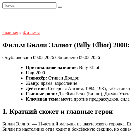
Перейти
Search
к
for:
содержанию
Главная
»
Фильмы
Фильм Билли Эллиот (Billy Elliot) 2000
Опубликовано
09.02.2026
Обновлено
09.02.2026
Оригинальное название:
Billy Elliot
Год:
2000
Режиссёр:
Стивен Долдри
Жанр:
драма, взросление
Действие:
Северная Англия, 1984–1985, забастовка
Главные роли:
Джейми Белл (Билли), Джули Уолте
Ключевая тема:
мечта против предрассудков, сила 
1. Краткий сюжет и главные герои
Билли Эллиот — 11-летний мальчик из шахтёрского городка. Его
Билли по настоянию отца ходит в боксёрскую секцию, но однаж