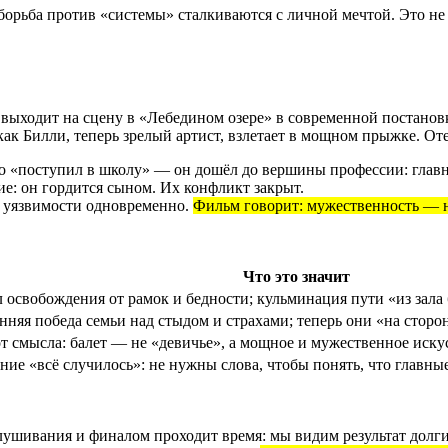
борьба против «системы» сталкиваются с личной мечтой. Это не 
ыходит на сцену в «Лебедином озере» в современной постановке 
как Билли, теперь зрелый артист, взлетает в мощном прыжке. Оте
о «поступил в школу» — он дошёл до вершины профессии: главн
ие: он гордится сыном. Их конфликт закрыт.
и уязвимости одновременно.
Фильм говорит: мужественность — не
Что это значит
 освобождения от рамок и бедности; кульминация пути «из зала
нняя победа семьи над стыдом и страхами; теперь они «на сторо
т смысла: балет — не «девичье», а мощное и мужественное иску
ие «всё случилось»: не нужны слова, чтобы понять, что главны
ушивания и финалом проходит время: мы видим результат долгих