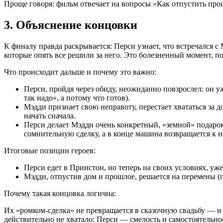
Проще говоря: фильм отвечает на вопросы «Как отпустить прош
3. Объяснение концовки
К финалу правда раскрывается: Перси узнает, что встречался 
которые опять все решили за него. Это болезненный момент, 
Что происходит дальше и почему это важно:
Перси, пройдя через обиду, неожиданно повзрослел: он у
так надо», а потому что готов).
Мэдди признает свою неправоту, перестает хвататься за до
начать сначала.
Перси делает Мэдди очень конкретный, «земной» подар
сомнительную сделку, а в конце машина возвращается к 
Итоговые позиции героев:
Перси едет в Принстон, но теперь на своих условиях, уже
Мэдди, отпустив дом и прошлое, решается на перемены (пе
Почему такая концовка логична:
Их «ромком‑сделка» не превращается в сказочную свадьбу — и э
действительно не хватало: Перси — смелость и самостоятельно