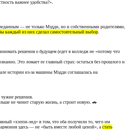
тность важнее удобства?».
 преданным — не только Мэдди, но и собственными родителями,
бы каждый из них сделал самостоятельный выбор
.
ринимать решения о будущем (едет в колледж не «потому что
ознанно. Это ломает ее главный страх: остаться без прошлого и
ачале истории из‑за машины Мэдди соглашалась на
а чужие решения.
ольше не чинит старую жизнь, а строит новую. 🚗
авный «хэппи‑энд» в том, что оба получили то, чего им
гармония здесь — не «быть вместе любой ценой», а
стать