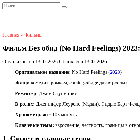
Перейти
Search
к
for:
содержанию
Главная
»
Фильмы
Фильм Без обид (No Hard Feelings) 202
Опубликовано
13.02.2026
Обновлено
13.02.2026
Оригинальное название:
No Hard Feelings (
2023
)
Жанр:
комедия, ромком, coming-of-age для взрослых
Режиссер:
Джин Ступницки
В ролях:
Дженнифер Лоуренс (Мэдди), Эндрю Барт Фельд
Хронометраж:
~103 минуты
Ключевые темы:
взросление, честность, границы в отн
1. Сюжет и главные герои