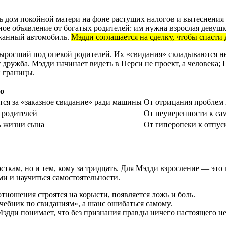
 дом покойной матери на фоне растущих налогов и вытеснения 
ное объявление от богатых родителей: им нужна взрослая девушк
жанный автомобиль.
Мэдди соглашается на сделку, чтобы спасти
ыросший под опекой родителей. Их «свидания» складываются н
ружба. Мэдди начинает видеть в Перси не проект, а человека; 
и границы.
о
тся за «заказное свидание» ради машины
От отрицания проблем 
 родителей
От неуверенности к са
ь жизни сына
От гиперопеки к отпу
сткам, но и тем, кому за тридцать. Для Мэдди взросление — это
и и научиться самостоятельности.
отношения строятся на корысти, появляется ложь и боль.
чебник по свиданиям», а шанс ошибаться самому.
эдди понимает, что без признания правды ничего настоящего не