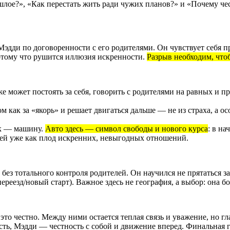
лое?», «Как перестать жить ради чужих планов?» и «Почему чес
с Мэдди по договоренности с его родителями. Он чувствует себя
потому что рушится иллюзия искренности.
Разрыв необходим, что
же может постоять за себя, говорить с родителями на равных и п
м как за «якорь» и решает двигаться дальше — не из страха, а ос
ок — машину.
Авто здесь — символ свободы и нового курса
: в н
ней уже как плод искренних, невыгодных отношений.
 без тотального контроля родителей. Он научился не прятаться з
реезд/новый старт). Важное здесь не география, а выбор: она б
то честно. Между ними остается теплая связь и уважение, но гл
сть, Мэдди — честность с собой и движение вперед. Финальная 