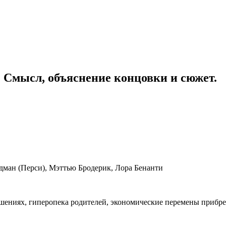
3: Смысл, объяснение концовки и сюжет.
ман (Перси), Мэттью Бродерик, Лора Бенанти
ошениях, гиперопека родителей, экономические перемены прибр