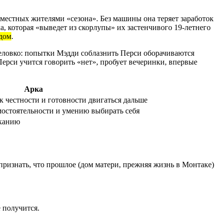
местных жителями «сезона». Без машины она теряет заработок
а, которая «выведет из скорлупы» их застенчивого 19‑летнего
 дом
.
еловко: попытки Мэдди соблазнить Перси оборачиваются
Перси учится говорить «нет», пробует вечеринки, впервые
Арка
к честности и готовности двигаться дальше
мостоятельности и умению выбирать себя
сканию
 признать, что прошлое (дом матери, прежняя жизнь в Монтаке)
 получится.