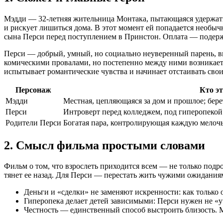
Мэдди — 32‑летняя жительница Монтака, пытающаяся удержать
и рискует лишиться дома. В этот момент ей попадается необыч
сына Перси перед поступлением в Принстон. Оплата — подер
Перси — добрый, умный, но социально неуверенный парень, в
комическими провалами, но постепенно между ними возникает д
испытывает романтические чувства и начинает отстаивать сво
Персонаж
Кто эт
Мэдди
Местная, цепляющаяся за дом и прошлое; бере
Перси
Интроверт перед колледжем, под гиперопекой
Родители Перси
Богатая пара, контролирующая каждую мелоч
2. Смысл фильма простыми словами
Фильм о том, что взрослеть приходится всем — не только подро
тянет ее назад. Для Перси — перестать жить чужими ожиданиям
Деньги и «сделки» не заменяют искренности: как только 
Гиперопека делает детей зависимыми: Перси нужен не «у
Честность — единственный способ выстроить близость. М