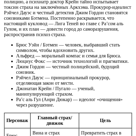
полицию, а психиатр доктор Крейн тайно испытывает
токсин страха на заключённых Аркхэма. Прокурор-идеалист
Рэйчел Дауэс и честный детектив Джим Гордон становятся
союзниками Бэтмена. Постепенно раскрывается, что
настоящий кукловод — Лига Теней во главе с Ра’сом аль
Гулом, и их план — довести город до саморазрушения,
распространив психоз страха.
Брюс Уэйн / Бэтмен — человек, выбравший стать
символом, чтобы вдохновить других.
Альфред — моральный компас и семья для Брюса.
Люциус Фокс — источник технологий и прагматики.
Джим Гордон — честный полицейский, будущий
союзник.
Рэйчел Дауэс — принципиальный прокурор,
отделяющая закон от мести.
Джонатан Крейн / Пугало — ученый,
манипулирующий страхом.
Ра’с аль Гул (Анри Дюкар) — идеолог «очищения»
через разрушение.
Главный страх/
Персонаж
Цель
движок
Вина и страх
Превратить страх в
Брюс