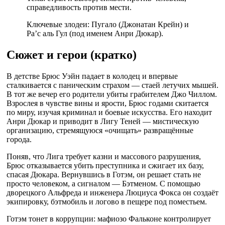
справедливость против мести.
Ключевые злодеи: Пугало (Джонатан Крейн) и
Ра’с аль Гул (под именем Анри Дюкар).
Сюжет и герои (кратко)
В детстве Брюс Уэйн падает в колодец и впервые
сталкивается с паническим страхом — стаей летучих мышей.
В тот же вечер его родители убиты грабителем Джо Чиллом.
Взрослея в чувстве вины и ярости, Брюс годами скитается
по миру, изучая криминал и боевые искусства. Его находит
Анри Дюкар и приводит в Лигу Теней — мистическую
организацию, стремящуюся «очищать» развращённые
города.
Поняв, что Лига требует казни и массового разрушения,
Брюс отказывается убить преступника и сжигает их базу,
спасая Дюкара. Вернувшись в Готэм, он решает стать не
просто человеком, а сигналом — Бэтменом. С помощью
дворецкого Альфреда и инженера Люциуса Фокса он создаёт
экипировку, бэтмобиль и логово в пещере под поместьем.
Готэм тонет в коррупции: мафиозо Фальконе контролирует