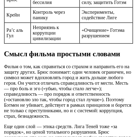
бессилия
силу, защитить Готэм
Контроль через
Эксперименты,
Крейн
панику
содействие Лиге
Неприязнь к
Ра’с аль
«Очищение» Готэма
коррупции
Гул
разрушением
цивилизации
Смысл фильма простыми словами
Фильм о том, как справиться со страхом и направить его на
защиту других. Брюс понимает: один человек ограничен, но
символ может вдохновлять город и жить дольше любого
героя. Он учится отличать справедливость от мести. Месть
— про боль и эго («убью, чтобы стало легче»);
справедливость — про порядок и ответственность
(«остановлю зло так, чтобы город стал лучше»). Поэтому
Бэтмен не убивает, действует в рамках принципов и борется
не только с преступниками, но и с системой: коррупция,
страх, безнадежность.
Еще один слой — этика средств. Лига Теней тоже «за
порядок», но ценой тотального разрушения. Брюс