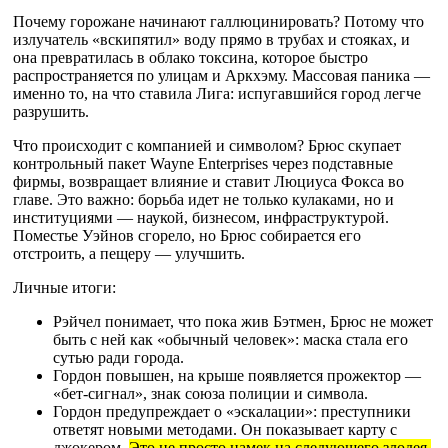
Почему горожане начинают галлюцинировать? Потому что
излучатель «вскипятил» воду прямо в трубах и стояках, и
она превратилась в облако токсина, которое быстро
распространяется по улицам и Аркхэму. Массовая паника —
именно то, на что ставила Лига: испугавшийся город легче
разрушить.
Что происходит с компанией и символом? Брюс скупает
контрольный пакет Wayne Enterprises через подставные
фирмы, возвращает влияние и ставит Люциуса Фокса во
главе. Это важно: борьба идет не только кулаками, но и
институциями — наукой, бизнесом, инфраструктурой.
Поместье Уэйнов сгорело, но Брюс собирается его
отстроить, а пещеру — улучшить.
Личные итоги:
Рэйчел понимает, что пока жив Бэтмен, Брюс не может
быть с ней как «обычный человек»: маска стала его
сутью ради города.
Гордон повышен, на крыше появляется прожектор —
«бет-сигнал», знак союза полиции и символа.
Гордон предупреждает о «эскалации»: преступники
ответят новыми методами. Он показывает карту с
джокером.
Это не просто намек на следующего злодея,