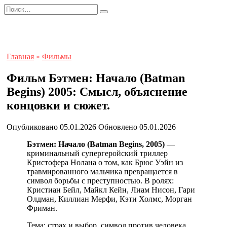
Перейти
Search
к
for:
содержанию
Главная
»
Фильмы
Фильм Бэтмен: Начало (Batman
Begins) 2005: Смысл, объяснение
концовки и сюжет.
Опубликовано
05.01.2026
Обновлено
05.01.2026
Бэтмен: Начало (Batman Begins, 2005)
—
криминальный супергеройский триллер
Кристофера Нолана о том, как Брюс Уэйн из
травмированного мальчика превращается в
символ борьбы с преступностью. В ролях:
Кристиан Бейл, Майкл Кейн, Лиам Нисон, Гари
Олдман, Киллиан Мерфи, Кэти Холмс, Морган
Фриман.
Тема: страх и выбор, символ против человека,