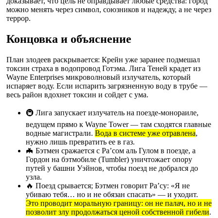
доказывает, что цель не оправдывает любые средства: город
можно менять через символ, союзников и надежду, а не через
террор.
Концовка и объяснение
План злодеев раскрывается: Крейн уже заранее подмешал
токсин страха в водопровод Готэма. Лига Теней крадет из
Wayne Enterprises микроволновый излучатель, который
испаряет воду. Если испарить загрязненную воду в трубе —
весь район вдохнет токсин и сойдет с ума.
🚇 Лига запускает излучатель на поезде-монораиле,
ведущем прямо к Wayne Tower — там сходятся главные
водные магистрали.
Вода в системе уже отравлена
,
нужно лишь превратить ее в газ.
🦇 Бэтмен сражается с Ра’сом аль Гулом в поезде, а
Гордон на бэтмобиле (Tumbler) уничтожает опору
путей у башни Уэйнов, чтобы поезд не добрался до
узла.
🔥 Поезд срывается; Бэтмен говорит Ра’су: «Я не
убиваю тебя… но и не обязан спасать» — и уходит.
Это проводит моральную границу: он не палач, но и не
позволит злу продолжаться ценой собственной гибели
.