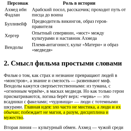
Персонаж
Роль в истории
Ахмед ибн
Арабский посол, рассказчик; проходит путь от
Фадлан
писца до воина
Предводитель викингов, образ героя-
Булливейф
правителя
Опытный северянин, «мост» между
Хергер
культурами и наставник Ахмеда
Племя-антагонист, культ «Матери» и образ
Вендолы
«медведя»
2. Смысл фильма простыми словами
Фильм о том, как страх и незнание превращают людей в
«монстров», а знание и смелость — развеивают миф.
Вендолы кажутся сверхъестественными: из тумана, с
«огненным червём», в масках медведя. Но как только герои
присматриваются, логика берёт верх: «червь» — это
всадники с факелами; «чудовища» — люди с тотемными
шкурами.
Главная идея: зло часто не мистика, а люди и их
обычаи; побеждает не магия, а разум, дисциплина и
мужество
.
Вторая линия — культурный обмен. Ахмед — чужой среди