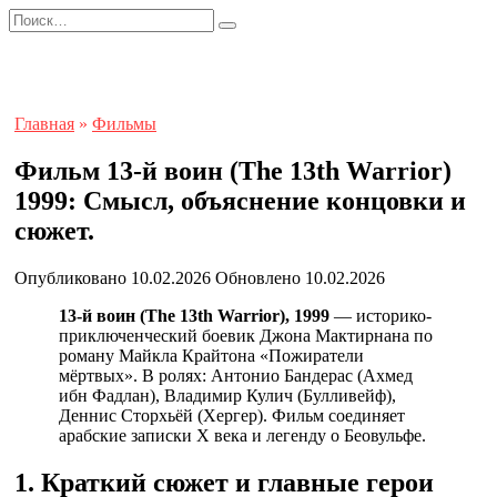
Перейти
Search
к
for:
содержанию
Главная
»
Фильмы
Фильм 13-й воин (The 13th Warrior)
1999: Смысл, объяснение концовки и
сюжет.
Опубликовано
10.02.2026
Обновлено
10.02.2026
13-й воин (The 13th Warrior), 1999
— историко-
приключенческий боевик Джона Мактирнана по
роману Майкла Крайтона «Пожиратели
мёртвых». В ролях: Антонио Бандерас (Ахмед
ибн Фадлан), Владимир Кулич (Булливейф),
Деннис Сторхьёй (Хергер). Фильм соединяет
арабские записки X века и легенду о Беовульфе.
1. Краткий сюжет и главные герои