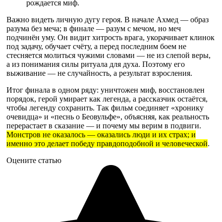
рождается миф.
Важно видеть личную дугу героя. В начале Ахмед — образ
разума без меча; в финале — разум с мечом, но меч
подчинён уму. Он видит хитрость врага, укорачивает клинок
под задачу, обучает счёту, а перед последним боем не
стесняется молиться чужими словами — не из слепой веры,
а из понимания силы ритуала для духа. Поэтому его
выживание — не случайность, а результат взросления.
Итог финала в одном ряду: уничтожен миф, восстановлен
порядок, герой умирает как легенда, а рассказчик остаётся,
чтобы легенду сохранить. Так фильм соединяет «хронику
очевидца» и «песнь о Беовульфе», объясняя, как реальность
перерастает в сказание — и почему мы верим в подвиги.
Монстров не оказалось — оказались люди и их страх; и
именно это делает победу правдоподобной и человеческой
.
Оцените статью