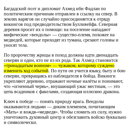
Багдадский поэт и дипломат Ахмед ибн Фадлан по
политическим причинам отправлен в ссылку на север. В
землях варягов он случайно присоединяется к отряду
викингов под предводительством Булливейфа. Северная
деревня просит их о помощи: на поселение нападают
мифические «вендолы» — существо-племя, похожее на
медведей, которые приходят из тумана, срезают головы и
уносят тела.
По пророчеству жрицы в поход должны идти двенадцать
северян и один, кто не из их рода. Так Ахмед становится
«тринадцатым воином» — чужаком, которому суждено
изменить ход событий
. По пути он учится языку, быту и бою
северян, превращаясь из наблюдателя в бойца. Викинги
укрепляют деревню, отражают ночные налёты и понимают,
что «огненный червь», внушающий ужас местным, — это
цепь всадников с факелами, создающая иллюзию дракона.
Ключ к победе — понять природу врага. Вендолы
оказываются людьми — диким племенем, почитающим
«Мать» и вождя-«медведя». Чтобы сломить их силу, нужно
уничтожить духовный центр и обезглавить войско буквально
и символически.