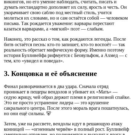
викингов, но его умение наблюдать, считать, писать и
думать нестандартно дополняет их силу, ярость и честь. Он
укорачивает свою саблю под местный стиль, учится
молиться их словами, но и сам остаётся собой — человеком
письма. Так рождается уважение: варвары перестают
казаться варварами, а «мягкий» поэт — слабым.
Наконец, это рассказ о том, как рождаются легенды. После
битв остаётся песнь: кто-то запишет, кто-то воспоёт — так
реальность обретает мифическую форму. Именно поэтому
история Булливейфа рифмуется с Беовульфом, а Ахмед — с
тем, кто «увидел и поведал».
3. Концовка и её объяснение
Финал разворачивается в два удара. Сначала отряд
проникает в пещеры вендолов и убивает их «Мать» —
седую жрицу, чей образ держит племя в религиозной спайке.
Это не просто устранение лидера — это крушение
сакрального центра. После этого мораль врага пошатнулась,
но они ещё сильны. 🐻
Затем, уже на рассвете, вендолы идут в решающую атаку
конницей — «огненным червём» в полный рост. Булливейф
смертельно отравлен, но поднимается и выходит к врагу в