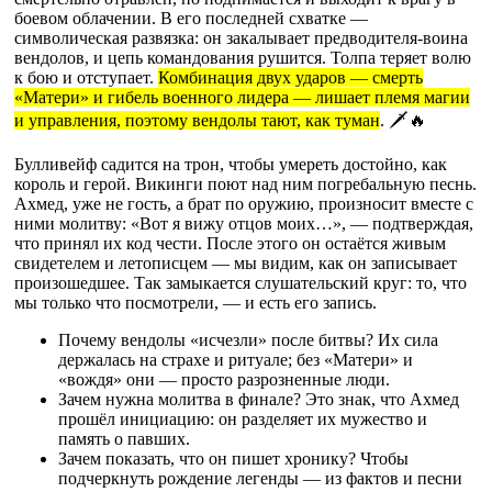
боевом облачении. В его последней схватке —
символическая развязка: он закалывает предводителя-воина
вендолов, и цепь командования рушится. Толпа теряет волю
к бою и отступает.
Комбинация двух ударов — смерть
«Матери» и гибель военного лидера — лишает племя магии
и управления, поэтому вендолы тают, как туман
. 🗡️🔥
Булливейф садится на трон, чтобы умереть достойно, как
король и герой. Викинги поют над ним погребальную песнь.
Ахмед, уже не гость, а брат по оружию, произносит вместе с
ними молитву: «Вот я вижу отцов моих…», — подтверждая,
что принял их код чести. После этого он остаётся живым
свидетелем и летописцем — мы видим, как он записывает
произошедшее. Так замыкается слушательский круг: то, что
мы только что посмотрели, — и есть его запись.
Почему вендолы «исчезли» после битвы? Их сила
держалась на страхе и ритуале; без «Матери» и
«вождя» они — просто разрозненные люди.
Зачем нужна молитва в финале? Это знак, что Ахмед
прошёл инициацию: он разделяет их мужество и
память о павших.
Зачем показать, что он пишет хронику? Чтобы
подчеркнуть рождение легенды — из фактов и песни